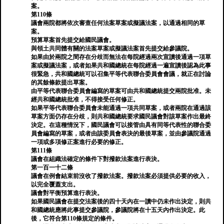
案。
第110條
議會兩院都將依次審查任何法案草案或擬議法案，以通過相同的草
案。
預算草案首先提交給國民議會。
與領土共同體有關的法案草案或擬議法案首先提交給參議院。
如果由於兩院之間存在分歧而無法在每院經過兩次宣讀後通過一項草
案或擬議法案，或者如果共和國總統在每院經過一遍宣讀後認為此事
很緊急，共和國總統可以召集平等代表聯合委員會會議，就正在討論
的其餘條款提出草案。
由平等代表聯合委員會編寫的草案可由共和國總統提交兩院批准。未
經共和國總統批准，不得接受任何修正。
如果平等代表聯合委員會未能通過一項共同草案，或者兩院在通過該
草案方面仍存在分歧，則共和國總統要求國民議會對該草案作出最終
決定。在這種情況下，國民議會可以接管由具有同等代表性的聯合委
員會編寫的草案，或者由該委員會表決的最後草案，並由參議院通過
一項或多項修正案進行必要的修正。
第111條
議會在組織法確定的條件下對撥款法案進行表決。
第一百一十二條
議會在例會結束前沒收了撥款法案。撥款法案必須提供必要的收入，
以完全覆蓋支出。
議會對平衡預算進行表決。
如果國民議會在提交法案後的四十天內在一讀中仍未作出決定，則共
和國總統應將此事提交參議院，參議院將在十五天內作出決定。此
後，它符合第110條規定的條件。