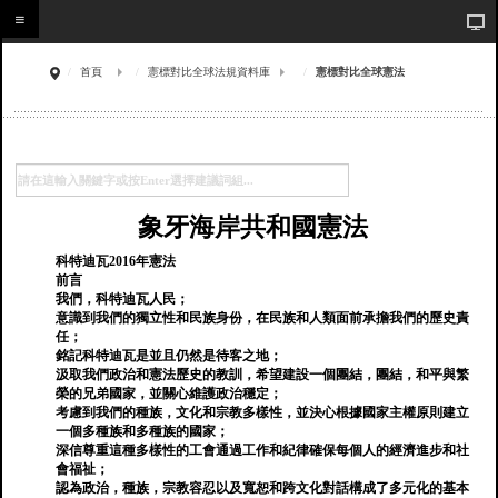
首頁
憲標對比全球法規資料庫
憲標對比全球憲法
象牙海岸共和國憲法
科特迪瓦2016年憲法
前言
我們，科特迪瓦人民；
意識到我們的獨立性和民族身份，在民族和人類面前承擔我們的歷史責
任；
銘記科特迪瓦是並且仍然是待客之地；
汲取我們政治和憲法歷史的教訓，希望建設一個團結，團結，和平與繁
榮的兄弟國家，並關心維護政治穩定；
考慮到我們的種族，文化和宗教多樣性，並決心根據國家主權原則建立
一個多種族和多種族的國家；
深信尊重這種多樣性的工會通過工作和紀律確保每個人的經濟進步和社
會福祉；
認為政治，種族，宗教容忍以及寬恕和跨文化對話構成了多元化的基本