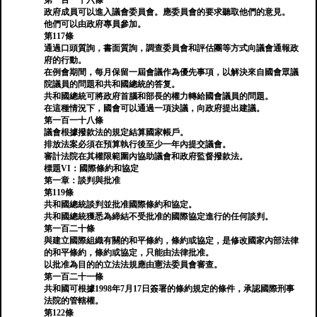
第一百一十六條
政府成員可以進入議會委員會。應委員會的要求聽取他們的意見。
他們可以由政府專員參加。
第117條
通過口頭質詢，書面質詢，調查委員會和評估團等方式向議會通報政
府的行動。
在例會期間，每月保留一屆會議作為優先事項，以解決來自國會眾議
院議員的問題和共和國總統的答复。
共和國總統可將政府首腦和部長的權力轉給國會議員的問題。
在這種情況下，國會可以通過一項決議，向政府提出建議。
第一百一十八條
議會根據撥款法的規定結算國家帳戶。
排放法案必須在預算執行後至少一年內提交議會。
審計法院在其權限範圍內協助議會和政府監督撥款法。
標題VI：國際條約和協定
第一章：談判與批准
第119條
共和國總統談判並批准國際條約和協定。
共和國總統獲悉為締結不受批准的國際協定進行的任何談判。
第一百二十條
與建立國際組織有關的和平條約，條約或協定，是修改國家內部法律
的和平條約，條約或協定，只能由法律批准。
以批准為目的的立法法規應由憲法委員會審查。
第一百二十一條
共和國可根據1998年7月17日簽署的條約規定的條件，承認國際刑事
法院的管轄權。
第122條