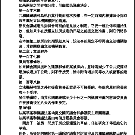
在職成員的簡單多數宣布。
如果兩院之間存在分歧，則由國民議會決定。
第一百零六條
共和國總統可為執行其計劃而請求授權，在一定時期內根據法令採取
通常屬於立法機關權限的措施。
部長會議經憲法委員會可能的意見後才制定。它們一經公佈即開始生
效，但如果未在授權立法所規定的日期之前提交批准書，則它們將作
廢。
在本條第二款所指的期限結束時，該法令的規定不得再由立法機關修
改，其範圍應由立法機關負責。
第二章：立法程序
第一百零七條
議員有權修改。
如果國會議員提出的建議和修正案被採納，意味著減少了公共資源或
增加或增加了公職，則不予接受，除非附有增加同等收入或儲蓄的建
議。
第一百零八條
立法機關權限之外的提案和修正案是不可接受的。每個房屋的院長宣
布不予受理。
發生爭議時，由共和國總統或至少十分之一的議員推薦的憲法委員會
在被推薦後的八天內作出決定。
第109條
法案草案和擬議法案均提交國民議會和參議院主席團審議。
法案草案和擬議法案由每個房屋委員會審議。
一間房子，被另一間房子所投票通過的草稿，仔細研究了傳送給它的
草稿。
但是，所提到的關於第一議院的議案的討論涉及共和國總統提出的草