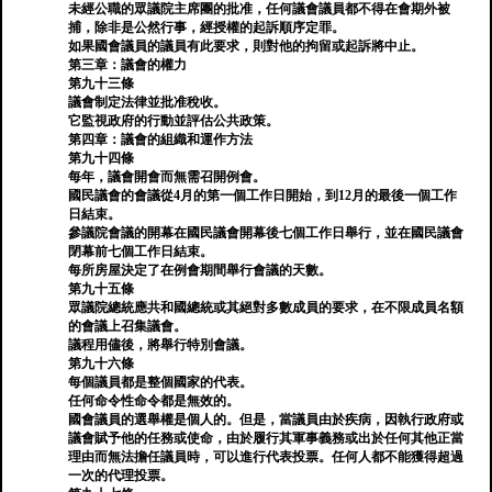
未經公職的眾議院主席團的批准，任何議會議員都不得在會期外被
捕，除非是公然行事，經授權的起訴順序定罪。
如果國會議員的議員有此要求，則對他的拘留或起訴將中止。
第三章：議會的權力
第九十三條
議會制定法律並批准稅收。
它監視政府的行動並評估公共政策。
第四章：議會的組織和運作方法
第九十四條
每年，議會開會而無需召開例會。
國民議會的會議從4月的第一個工作日開始，到12月的最後一個工作
日結束。
參議院會議的開幕在國民議會開幕後七個工作日舉行，並在國民議會
閉幕前七個工作日結束。
每所房屋決定了在例會期間舉行會議的天數。
第九十五條
眾議院總統應共和國總統或其絕對多數成員的要求，在不限成員名額
的會議上召集議會。
議程用儘後，將舉行特別會議。
第九十六條
每個議員都是整個國家的代表。
任何命令性命令都是無效的。
國會議員的選舉權是個人的。但是，當議員由於疾病，因執行政府或
議會賦予他的任務或使命，由於履行其軍事義務或出於任何其他正當
理由而無法擔任議員時，可以進行代表投票。任何人都不能獲得超過
一次的代理投票。