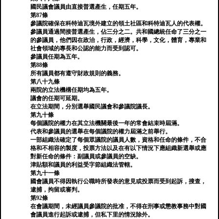
國民議會議員由直接普選產生，任期五年。
第87條
參議院確保在科特迪瓦境外建立的領土社區和科特迪瓦人的代表權。
參議員通過間接普選產生，佔三分之二。共和國總統任命了三分之一
的參議員，他們因在政治，行政，經濟，科學，文化，體育，專業和
社會領域的專長和公認的能力而受到認可。
參議員任期為五年。
第88條
所有議員都有遵守財政規則的義務。
第八十九條
兩院的立法機構任期均為五年。
議會的任期可延期。
在立法期間，分別選舉國民議會和參議院議長。
第九十條
每個議院的權力在其立法機關最後一年的常會結束時屆滿。
代表和參議員的選舉在每個議院的權力屆滿之前舉行。
一部組織法確定了每個眾議院的議員人數，資格和任命的條件，不合
格和不相容的製度，投票方法以及在有以下情況下應組織新選舉或應
對新任命的條件：副議員或參議員的空缺。
津貼額和議員的利益受字節組織法管轄。
第九十一條
國會議員不得因執行公職時所發表的意見或投票而受到起訴，搜查，
逮捕，拘留或審判。
第92條
在會議期間，未經議員參議院的批准，不得在刑事或懲教事務中對國
會議員進行起訴或逮捕，但私下里的情況除外。