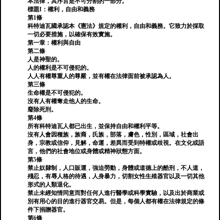
本法律，其序言是不可分割的一部分。
標題I：權利，自由和義務
第1條
科特迪瓦國承認本《憲法》規定的權利，自由和義務。它致力於採取
一切必要措施，以確保有效實施。
第一章：權利與自由
第二條
人是神聖的。
人的權利是不可侵犯的。
人人有權尊重人的尊嚴，並有權在法律面前被承認為人。
第三條
生命權是不可侵犯的。
沒有人有權奪走他人的生命。
廢除死刑。
第4條
所有科特迪瓦人都已出生，並保持自由和權利平等。
沒有人會因種族，族裔，氏族，部落，膚色，性別，區域，社會出
身，宗教或信仰，見解，命運，差異而受到特權或歧視。在文化或語
言，他們的社會地位或身體或精神狀態方面。
第5條
禁止奴隸制，人口販運，強迫勞動，身體或道德上的酷刑，不人道，
殘忍，有辱人格的待遇，人身暴力，切割女性生殖器官以及一切其他
形式的人類退化。
禁止未經知情同意而對任何人進行醫學或科學實驗，以及出於商業或
別有用心的目的進行器官交易。但是，每個人都有權在法律規定的條
件下捐贈器官。
第6條