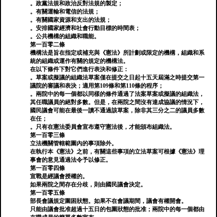
。政黨法規和政治反對法規的製定；
。有關運輸和電信的法規；
。有關國家資源和支出的法規；
。安排國家經濟和社會行動目標的時間表；
。公共機構的組織和職能。
第一百零二條
機構法是旨在指定或補充與《憲法》所計劃或限定的機構，組織和系
統的組織或運作有關的規定的機構法。
在以下條件下對它們進行表決和修正：
。草案或擬議的組織法草案僅在提交之日起十五天屆滿之時提交第一
議院的審議和表決；適用第109條和第110條的程序；
。兩院中的每一個都以同樣的條件通過了法案草案或擬議的組織法，
其任職議員的絕對多數。但是，在兩院之間沒有達成協議的情況下，
國民議會可能在最後一讀不通過該草案，除非其三分之二的議員多數
在任；
。只有在憲法委員會宣布遵守憲法後，才能頒布組織法。
第一百零三條
立法機關管轄範圍內的事項除外。
在執行本《憲法》之前，有關這些事項的立法草案可根據《憲法》理
事會的意見通過法令予以修正。
第一百零四條
宣戰是經議會授權的。
如果兩院之間存在分歧，則由國民議會決定。
第一百零五條
部長會議規定圍困狀態。如果不在會議期間，議會有權開會。
只能由議會批准超過十五日的包圍狀態的批准；兩院中的每一個都由