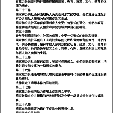
它致力於保證弱勢群體獲得醫療服務，教育，就業，文化，體育和休
閒的機會。
第三十三條
國家和公共社區保護殘疾人免受任何形式的歧視。他們通過促進對所
有公共和私人服務的訪問來促進其集成。
國家和公共社區確保保護殘疾人免受任何形式的退化。他們在教育，
醫療和經濟領域以及體育和休閒領域保障自己的權利。
第三十四條
青年受到國家和公共社區的保護，免受一切形式的剝削和遺棄。
國家和公共社區創造了有利於青年的公民和道德教育的條件。他們採
取一切必要措施，確保年輕人參與該國的社會，經濟，文化，體育和
政治發展。他們通過發展其文化，科學，心理，身體和創造力來幫助
年輕人融入積極的生活。
第三十五條
國家和公共社區確保促進，發展和保護婦女。他們採取必要措施，消
除對婦女和女童的一切形式的暴力。
第三十六條
國家致力於通過增加婦女在民選議會中獲得代表的機會來促進婦女的
政治權利。
法律規定了適用本條的詳細規則。
第三十七條
國家致力於在勞動力市場上促進男女平等。
國家鼓勵在公共機構和行政部門以及企業一級提拔婦女擔任決策職
務。
第三十八條
國家在法律規定的條件下促進公民獲得住房。