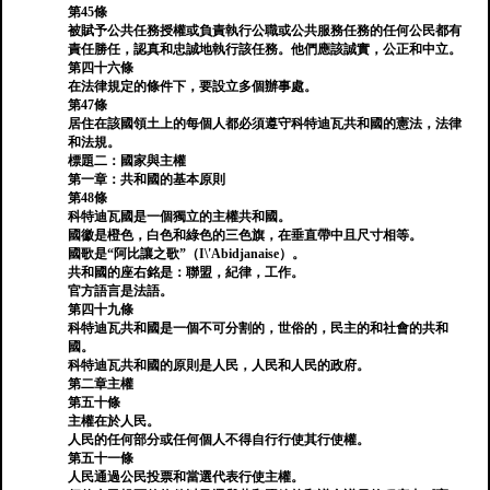
第45條
被賦予公共任務授權或負責執行公職或公共服務任務的任何公民都有
責任勝任，認真和忠誠地執行該任務。他們應該誠實，公正和中立。
第四十六條
在法律規定的條件下，要設立多個辦事處。
第47條
居住在該國領土上的每個人都必須遵守科特迪瓦共和國的憲法，法律
和法規。
標題二：國家與主權
第一章：共和國的基本原則
第48條
科特迪瓦國是一個獨立的主權共和國。
國徽是橙色，白色和綠色的三色旗，在垂直帶中且尺寸相等。
國歌是“阿比讓之歌”（I\'Abidjanaise）。
共和國的座右銘是：聯盟，紀律，工作。
官方語言是法語。
第四十九條
科特迪瓦共和國是一個不可分割的，世俗的，民主的和社會的共和
國。
科特迪瓦共和國的原則是人民，人民和人民的政府。
第二章主權
第五十條
主權在於人民。
人民的任何部分或任何個人不得自行行使其行使權。
第五十一條
人民通過公民投票和當選代表行使主權。