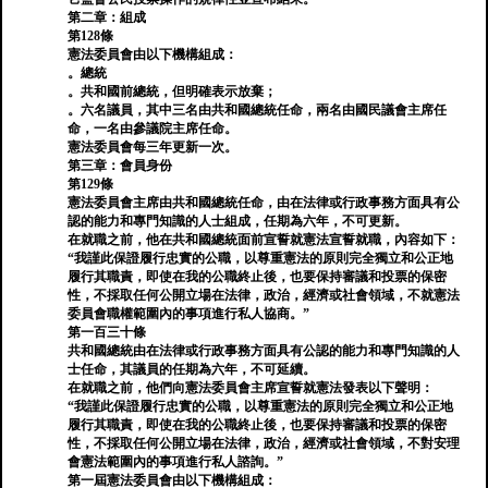
第二章：組成
第128條
憲法委員會由以下機構組成：
。總統
。共和國前總統，但明確表示放棄；
。六名議員，其中三名由共和國總統任命，兩名由國民議會主席任
命，一名由參議院主席任命。
憲法委員會每三年更新一次。
第三章：會員身份
第129條
憲法委員會主席由共和國總統任命，由在法律或行政事務方面具有公
認的能力和專門知識的人士組成，任期為六年，不可更新。
在就職之前，他在共和國總統面前宣誓就憲法宣誓就職，內容如下：
“我謹此保證履行忠實的公職，以尊重憲法的原則完全獨立和公正地
履行其職責，即使在我的公職終止後，也要保持審議和投票的保密
性，不採取任何公開立場在法律，政治，經濟或社會領域，不就憲法
委員會職權範圍內的事項進行私人協商。”
第一百三十條
共和國總統由在法律或行政事務方面具有公認的能力和專門知識的人
士任命，其議員的任期為六年，不可延續。
在就職之前，他們向憲法委員會主席宣誓就憲法發表以下聲明：
“我謹此保證履行忠實的公職，以尊重憲法的原則完全獨立和公正地
履行其職責，即使在我的公職終止後，也要保持審議和投票的保密
性，不採取任何公開立場在法律，政治，經濟或社會領域，不對安理
會憲法範圍內的事項進行私人諮詢。”
第一屆憲法委員會由以下機構組成：