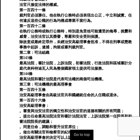
法官只服從法律的權威。
第一百四十一條
裁判官必須勝任。他在執行公務時必須表現出公正，中立和誠實。任
何違反這些公職的行為均構成專業不當行為。
第一百四十二條
在執行公務時或執行公務時，特別是免受他可能遭受的侮辱，挑釁和
威脅，治安法官以其榮譽，尊嚴和安全受到保護。
除故意或最終定罪外，未經治安高級理事會批准，不得在刑事或懲教
事務中起訴，逮捕，拘留或審判裁判官。
第二章：司法組織
第143條
最高法院，審計法院，上訴法院，初審法院，行政法院和區域審計分
庭代表科特迪瓦人民為整個國家領土提供司法服務。
第144條
最高法院和審計法院是代表司法權的兩個司法機構。
第三章：司法機構的最高理事會
第一百四十五條
治安高級理事會由高級法官共和國總統任命的人任職或退休。
第一百四十六條
治安高級理事會：
。審查與治安法官的獨立性和治安法官的道德有關的所有問題；
。提出任命最高法院法官和審計法院法官，上訴法院第一任院長和初
審法院院長的建議；
。同意任命，調動和晉升法官席位；
。做出有關法官和檢察官的紀律培訓的決定。
Go to top
治安高級理事會的決定可以上訴。