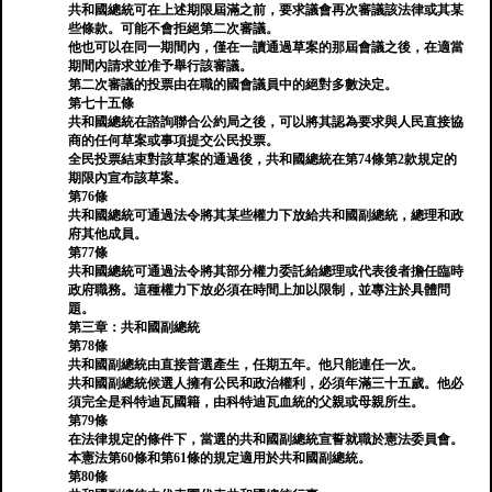
共和國總統可在上述期限屆滿之前，要求議會再次審議該法律或其某
些條款。可能不會拒絕第二次審議。
他也可以在同一期間內，僅在一讀通過草案的那屆會議之後，在適當
期間內請求並准予舉行該審議。
第二次審議的投票由在職的國會議員中的絕對多數決定。
第七十五條
共和國總統在諮詢聯合公約局之後，可以將其認為要求與人民直接協
商的任何草案或事項提交公民投票。
全民投票結束對該草案的通過後，共和國總統在第74條第2款規定的
期限內宣布該草案。
第76條
共和國總統可通過法令將其某些權力下放給共和國副總統，總理和政
府其他成員。
第77條
共和國總統可通過法令將其部分權力委託給總理或代表後者擔任臨時
政府職務。這種權力下放必須在時間上加以限制，並專注於具體問
題。
第三章：共和國副總統
第78條
共和國副總統由直接普選產生，任期五年。他只能連任一次。
共和國副總統候選人擁有公民和政治權利，必須年滿三十五歲。他必
須完全是科特迪瓦國籍，由科特迪瓦血統的父親或母親所生。
第79條
在法律規定的條件下，當選的共和國副總統宣誓就職於憲法委員會。
本憲法第60條和第61條的規定適用於共和國副總統。
第80條