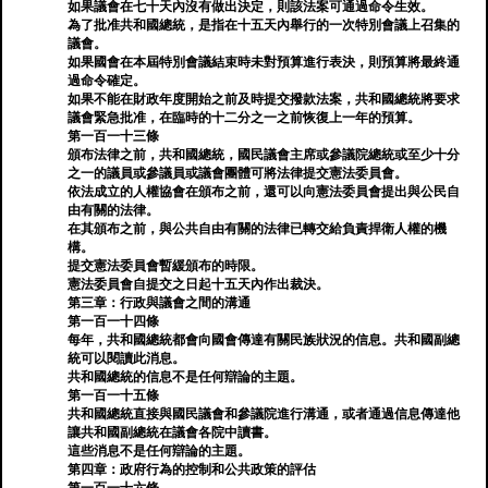
如果議會在七十天內沒有做出決定，則該法案可通過命令生效。
為了批准共和國總統，是指在十五天內舉行的一次特別會議上召集的
議會。
如果國會在本屆特別會議結束時未對預算進行表決，則預算將最終通
過命令確定。
如果不能在財政年度開始之前及時提交撥款法案，共和國總統將要求
議會緊急批准，在臨時的十二分之一之前恢復上一年的預算。
第一百一十三條
頒布法律之前，共和國總統，國民議會主席或參議院總統或至少十分
之一的議員或參議員或議會團體可將法律提交憲法委員會。
依法成立的人權協會在頒布之前，還可以向憲法委員會提出與公民自
由有關的法律。
在其頒布之前，與公共自由有關的法律已轉交給負責捍衛人權的機
構。
提交憲法委員會暫緩頒布的時限。
憲法委員會自提交之日起十五天內作出裁決。
第三章：行政與議會之間的溝通
第一百一十四條
每年，共和國總統都會向國會傳達有關民族狀況的信息。共和國副總
統可以閱讀此消息。
共和國總統的信息不是任何辯論的主題。
第一百一十五條
共和國總統直接與國民議會和參議院進行溝通，或者通過信息傳達他
讓共和國副總統在議會各院中讀書。
這些消息不是任何辯論的主題。
第四章：政府行為的控制和公共政策的評估