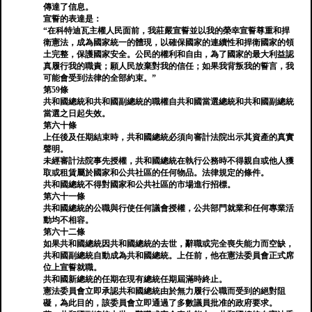
傳達了信息。
宣誓的表達是：
“在科特迪瓦主權人民面前，我莊嚴宣誓並以我的榮幸宣誓尊重和捍
衛憲法，成為國家統一的體現，以確保國家的連續性和捍衛國家的領
土完整，保護國家安全。公民的權利和自由，為了國家的最大利益認
真履行我的職責；願人民放棄對我的信任；如果我背叛我的誓言，我
可能會受到法律的全部約束。”
第59條
共和國總統和共和國副總統的職權自共和國當選總統和共和國副總統
當選之日起失效。
第六十條
上任後及任期結束時，共和國總統必須向審計法院出示其資產的真實
聲明。
未經審計法院事先授權，共和國總統在執行公務時不得親自或他人獲
取或租賃屬於國家和公共社區的任何物品。法律規定的條件。
共和國總統不得對國家和公共社區的市場進行招標。
第六十一條
共和國總統的公職與行使任何議會授權，公共部門就業和任何專業活
動均不相容。
第六十二條
如果共和國總統因共和國總統的去世，辭職或完全喪失能力而空缺，
共和國副總統自動成為共和國總統。上任前，他在憲法委員會正式席
位上宣誓就職。
共和國新總統的任期在現有總統任期屆滿時終止。
憲法委員會立即承認共和國總統由於無力履行公職而受到的絕對阻
礙，為此目的，該委員會立即通過了多數議員批准的政府要求。