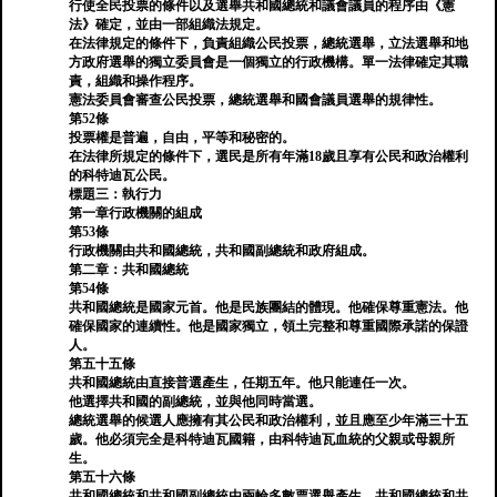
行使全民投票的條件以及選舉共和國總統和議會議員的程序由《憲
法》確定，並由一部組織法規定。
在法律規定的條件下，負責組織公民投票，總統選舉，立法選舉和地
方政府選舉的獨立委員會是一個獨立的行政機構。單一法律確定其職
責，組織和操作程序。
憲法委員會審查公民投票，總統選舉和國會議員選舉的規律性。
第52條
投票權是普遍，自由，平等和秘密的。
在法律所規定的條件下，選民是所有年滿18歲且享有公民和政治權利
的科特迪瓦公民。
標題三：執行力
第一章行政機關的組成
第53條
行政機關由共和國總統，共和國副總統和政府組成。
第二章：共和國總統
第54條
共和國總統是國家元首。他是民族團結的體現。他確保尊重憲法。他
確保國家的連續性。他是國家獨立，領土完整和尊重國際承諾的保證
人。
第五十五條
共和國總統由直接普選產生，任期五年。他只能連任一次。
他選擇共和國的副總統，並與他同時當選。
總統選舉的候選人應擁有其公民和政治權利，並且應至少年滿三十五
歲。他必須完全是科特迪瓦國籍，由科特迪瓦血統的父親或母親所
生。
第五十六條
共和國總統和共和國副總統由兩輪多數票選舉產生。共和國總統和共