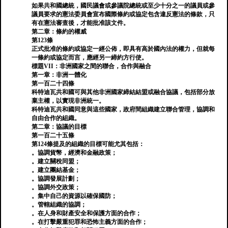
如果共和國總統，國民議會或參議院總統或至少十分之一的議員或參
議員要求的憲法委員會宣布國際條約或協定包含違反憲法的條款，只
有在憲法審查後，才能批准該文件。
第二章：條約的權威
第123條
正式批准的條約或協定一經公佈，即具有高於國內法的權力，但就每
一條約或協定而言，應經另一締約方行使。
標題VII：非洲國家之間的聯合，合作與融合
第一章：非洲一體化
第一百二十四條
科特迪瓦共和國可與其他非洲國家締結結盟或融合協議，包括部分放
棄主權，以實現非洲統一。
科特迪瓦共和國同意與這些國家，政府間組織建立聯合管理，協調和
自由合作的組織。
第二章：協議的目標
第一百二十五條
第124條提及的組織的目標可能尤其包括：
。協調貨幣，經濟和金融政策；
。建立關稅同盟；
。建立團結基金；
。協調發展計劃；
。協調外交政策；
。集中自己的資源以確保國防；
。管轄組織的協調；
。在人身和財產安全和保護方面的合作；
。在打擊嚴重犯罪和恐怖主義方面的合作；