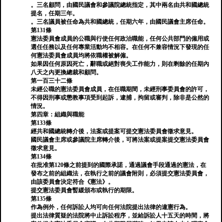
。三名顧問，由國民議會和參議院總統指定，其中兩名由共和國總統
提名，任期三年。
。三名議員被任命為共和國總統，任期六年，由國民議會主席任命。
第131條
憲法委員會成員的公職與行使任何政治職能，任何公共部門的僱用或
選任任務以及任何專業活動均不相容。在任何不兼容情況下發現的任
何憲法委員會成員均將依職權被解僱。
如果因任何原因死亡，辭職或絕對喪失工作能力，則在剩餘的任期內
八天之內更換總裁和顧問。
第一百三十二條
未經公職的憲法委員會成員，在任職期間，未經刑事委員會的許可，
不得因刑事或懲教事項受到起訴，逮捕，拘留或審判，除非是公然的
情況。
第四章：組織與職能
第133條
經共和國總統轉介後，法案或提案可提交憲法委員會徵求意見。
國民議會主席或參議院主席轉介後，可將法案或提案提交憲法委員會
徵求意見。
第134條
在批准第120條之前提到的國際承諾，通過議會手段通過的憲法，在
發布之前的組織法，在執行之前的議會附則，必須提交憲法委員會，
由該委員會決定符合《憲法》。
提交憲法委員會暫緩頒布或執行的期限。
第135條
作為例外，任何訴訟人均可向任何法院提出法律的違憲行為。
提出法律質疑的法院將中止訴訟程序，並給訴訟人十五天的時間，將