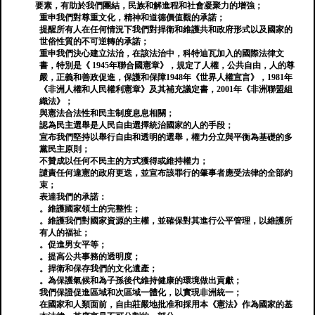
要素，有助於我們團結，民族和解進程和社會凝聚力的增強；
重申我們對尊重文化，精神和道德價值觀的承諾；
提醒所有人在任何情況下我們對捍衛和維護共和政府形式以及國家的
世俗性質的不可逆轉的承諾；
重申我們決心建立法治，在該法治中，科特迪瓦加入的國際法律文
書，特別是《 1945年聯合國憲章》，規定了人權，公共自由，人的尊
嚴，正義和善政促進，保護和保障1948年《世界人權宣言》，1981年
《非洲人權和人民權利憲章》及其補充議定書，2001年《非洲聯盟組
織法》；
與憲法合法性和民主制度息息相關；
認為民主選舉是人民自由選擇統治國家的人的手段；
宣布我們堅持以舉行自由和透明的選舉，權力分立與平衡為基礎的多
黨民主原則；
不贊成以任何不民主的方式獲得或維持權力；
譴責任何違憲的政府更迭，並宣布該罪行的肇事者應受法律的全部約
束；
表達我們的承諾：
。維護國家領土的完整性；
。維護我們對國家資源的主權，並確保對其進行公平管理，以維護所
有人的福祉；
。促進男女平等；
。提高公共事務的透明度；
。捍衛和保存我們的文化遺產；
。為保護氣候和為子孫後代維持健康的環境做出貢獻；
我們保證促進區域和次區域一體化，以實現非洲統一；
在國家和人類面前，自由莊嚴地批准和採用本《憲法》作為國家的基