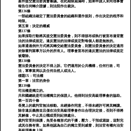
案件提交憲法委員會審議。在此期限屆滿時，如果申請人未向理事會
報告任何轉介證據，則法院作出裁決。
第136條
一部組織法確定了憲法委員會的組織和運作規則，作出決定的程序和
時限。
第五章：決定的權威
第137條
如果採取行動將其提交憲法委員會，則不得頒布或執行被宣布違背憲
法的法律或規定。違反憲法的法律或規定對每個人都是無效的。
如果通過例外方式將其轉交給憲法委員會，則憲法委員會的決定適用
於除審判當事方以外的所有人。理事會宣布的違反憲法的法律或規定
被廢除。
第138條
憲法委員會的決定不得上訴。它們適用於公共機構，任何行政，司
法，軍事當局以及任何自然人或法人。
標題IX：司法權
第一章：法官的身份
第139條
司法權是獨立的。
共和國總統是司法權獨立的保證人。他得到治安高級理事會的協助。
第一百四十條
長凳上的裁判官無法移動。未經操作同意，不得未經許可將其轉讓。
除非違反義務並且僅在治安高級理事會作出合理決定後，否則不得將
其解僱，中止其公職或受到紀律處分。
裁判官受到保護，免受各種形式的干擾，壓力，干預或迴旋，這對完
成其任務有害。如果他認為自己的獨立受到威脅，則法官有權向治安
高級理事會上訴。