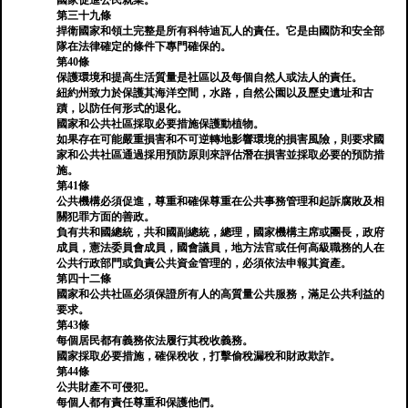
國家促進公民就業。
第三十九條
捍衛國家和領土完整是所有科特迪瓦人的責任。它是由國防和安全部
隊在法律確定的條件下專門確保的。
第40條
保護環境和提高生活質量是社區以及每個自然人或法人的責任。
紐約州致力於保護其海洋空間，水路，自然公園以及歷史遺址和古
蹟，以防任何形式的退化。
國家和公共社區採取必要措施保護動植物。
如果存在可能嚴重損害和不可逆轉地影響環境的損害風險，則要求國
家和公共社區通過採用預防原則來評估潛在損害並採取必要的預防措
施。
第41條
公共機構必須促進，尊重和確保尊重在公共事務管理和起訴腐敗及相
關犯罪方面的善政。
負有共和國總統，共和國副總統，總理，國家機構主席或團長，政府
成員，憲法委員會成員，國會議員，地方法官或任何高級職務的人在
公共行政部門或負責公共資金管理的，必須依法申報其資產。
第四十二條
國家和公共社區必須保證所有人的高質量公共服務，滿足公共利益的
要求。
第43條
每個居民都有義務依法履行其稅收義務。
國家採取必要措施，確保稅收，打擊偷稅漏稅和財政欺詐。
第44條
公共財產不可侵犯。
每個人都有責任尊重和保護他們。