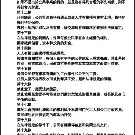
如果不是出於公共事業的目的，並且沒有得到合理的事先補償，則不
得剝奪其財產。
第十二條
只有國家，公共社區和科特迪瓦自然人才有權擁有農村土地。獲得的
權利得到保證。
農村土地的組成以及所有權，移交和所有權轉移的規則由法律確定。
第十三條
在法律規定的範圍內，保障每個公民享有自由經營的權利。
國家確保儲蓄，資本和投資的安全。
第十四條
人人有權自由選擇職業或職業。
根據素質和技能，每個人都有平等的公共或私人就業機會。禁止基於
性別，種族或政治，宗教或哲學見解在就業或就業方面進行歧視。
第十五條
每個公民都有權享有體面的工作條件和公平的工資。
任何人都不得因稅收而被剝奪其工資，超出法律規定的限額。
第十六條
禁止童工，應受法律懲罰。
禁止僱用兒童從事可能使他們處於危險或影響其健康，成長以及身心
平衡的活動。
第十七條
屬於工會的權利和罷工的權利賦予私營部門的工人和公共行政官員。
這些權利在法律規定的範圍內行使。
第十八條
在法律規定的條件下，公民有權獲得信息和訪問公共文件。
第十九條