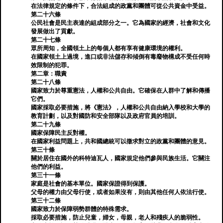
在法律規定的條件下，合法組成的政黨和團體可從公共資金中受益。
第二十六條
公民社會是民主表達的組成部分之一。它為國家的經濟，社會和文化
發展做出了貢獻。
第二十七條
眾所周知，全國領土上的每個人都有享有健康環境的權利。
在國家領土上過境，進口或非法儲存和傾倒有毒廢物構成不受任何時
效限制的犯罪。
第二章：職責
第二十八條
國家致力於尊重憲法，人權和公共自由。它確保在人群中了解和傳播
它們。
國家採取必要措施，將《憲法》，人權和公共自由納入學校和大學的
教育計劃，以及對國防和安全部隊以及政府官員的培訓。
第二十九條
國家保障民主反對權。
在國家利益問題上，共和國總統可以徵求對立的政黨和團體的意見。
第三十條
關於居住在國外的科特迪瓦人，國家規定他們參與民族生活。它關注
他們的利益。
第三十一條
家庭是社會的基本單位。國家保證得到保護。
父母的權力由父母行使，或者如果沒有，則由其他任何人依法行使。
第三十二條
國家致力於保障弱勢群體的特殊需求。
採取必要措施，防止兒童，婦女，母親，老人和殘疾人的脆弱性。