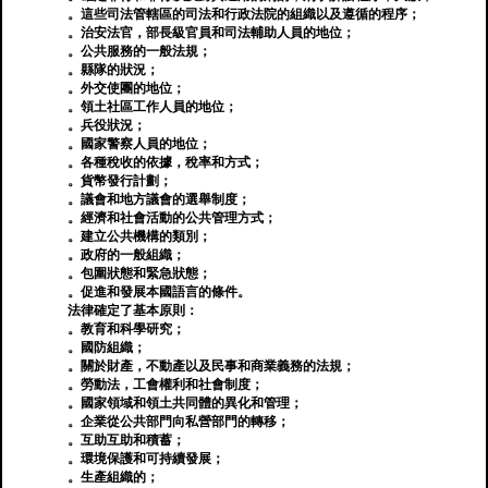
。這些司法管轄區的司法和行政法院的組織以及遵循的程序；
。治安法官，部長級官員和司法輔助人員的地位；
。公共服務的一般法規；
。縣隊的狀況；
。外交使團的地位；
。領土社區工作人員的地位；
。兵役狀況；
。國家警察人員的地位；
。各種稅收的依據，稅率和方式；
。貨幣發行計劃；
。議會和地方議會的選舉制度；
。經濟和社會活動的公共管理方式；
。建立公共機構的類別；
。政府的一般組織；
。包圍狀態和緊急狀態；
。促進和發展本國語言的條件。
法律確定了基本原則：
。教育和科學研究；
。國防組織；
。關於財產，不動產以及民事和商業義務的法規；
。勞動法，工會權利和社會制度；
。國家領域和領土共同體的異化和管理；
。企業從公共部門向私營部門的轉移；
。互助互助和積蓄；
。環境保護和可持續發展；
。生產組織的；