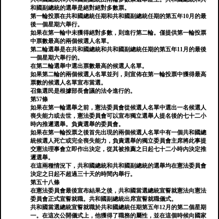
和國副總統的選舉是絕對絕對多數票。
第一輪投票在共和國總統任期和共和國副總統任期的第五年10月的最
後一個星期六舉行。
如果在第一輪中未獲得絕對多數，則進行第二輪。僅提供第一輪投票
中票數最高的兩個候選人名單。
第二輪選舉是在共和國總統和共和國副總統任期的第五年11月的最後
一個星期六舉行的。
在第二輪選舉中選出票數最高的候選人名單。
如果第二輪的兩個候選人名單並列，則宣佈在第一輪投票中獲得最高
票數的候選人名單宣布當選。
召集選民是根據部長會議的法令進行的。
第57條
如果在第一輪選舉之前，憲法委員會從候選人名單中選出一名候選人
喪失能力或去世，憲法委員會可以宣布獨立選舉人提名後的七十二小
時內推遲選舉。負責選舉的委員會。
如果在第一輪投票之後首先出現的兩個候選人名單中有一個共和國總
統候選人死亡或完全喪失能力，負責選舉的獨立委員會主席將此事提
交憲法理事會立即作出決定，從其被推薦之日起七十二小時內決定推
遲選舉。
在這兩種情況下，共和國總統和共和國副總統的選舉均在憲法委員會
決定之日起不超過三十天的時間內舉行。
第五十八條
在憲法委員會最後宣布結果之後，共和國當選總統宣誓就憲法向憲法
委員會正式宣誓就職。共和國副總統出席宣誓就職儀式。
共和國當選總統宣誓就職於共和國總統任期第五年12月的第二個星期
一。在這次公開儀式上，他獲得了職務的屬性，並在這個時候向國家