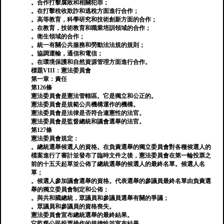
。合作打擊腐敗和相關犯罪；
。在打擊稅收欺詐和逃稅方面進行合作；
。高等教育，科學研究和技術創新方面的合作；
。在教育，技術教育和職業培訓領域的合作；
。衛生領域的合作；
。統一有關公共服務和勞動法法規的規則；
。協調運輸，通信和電信；
。在環境保護和自然資源管理方面進行合作。
標題VIII：憲法委員會
第一章：責任
第126條
憲法委員會是憲法管轄區。它是獨立和公正的。
憲法委員會是規範公共機構運作的機構。
憲法委員會是法律是否符合違憲性的法官。
憲法委員會是監督總統和議會選舉的法官。
第127條
憲法委員會規定：
。總統選舉候選人的資格。在負責選舉的獨立委員會對各種候選人的
檔案進行了審計並發布了臨時文件之後，憲法委員會在第一輪投票之
前的十五天起草並公佈了總統選舉的候選人的最終名單。候選人名
單；
。候選人參加議會選舉的資格。代表選舉的參議員最終名單由負責選
舉的獨立委員會制定和公佈；
。與共和國總統，眾議員和參議員選舉有關的爭議；
。眾議員和參議員的資格喪失。
憲法委員會宣布總統選舉的最終結果。
它監督公民投票操作的規律性並宣布結果。