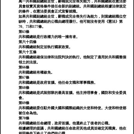
萬一共和國副總統去世，辭職或完全喪失能力，共和國總統在憲法委
員會核實其資格條件後任命新的副總統。共和國副總統根據法律規定
的條件，在憲法委員會正式宣誓就職。
如果共和國副總統去世，辭職或完全喪失行為能力，則當總統職位空
缺時，共和國總統的公職由總理履行。他可能沒有使用《憲法》第
70、75和177條。
第63條
共和國總統是行政權力的唯一擁有者。
第六十四條
共和國總統制定並執行國家政策。
第六十五條
共和國總統確保法律和法院判決的執行。他制定了適用於共和國整個
領土的法規。
第66條
共和國總統有權赦免。
第67條
共和國總統是政府首腦。他任命文職和軍事職務。
第68條
共和國總統是武裝部隊的最高首腦。他主持理事會，國防和安全委員
會。
第69條
共和國總統委任駐外國大國和國際組織的大使和特使。大使和特使都
被任命為他。
第70條
共和國總統任命總理，政府首腦。他還終止了後者的公職。
根據總理的提議，共和國總統任命政府其他成員並確定其職責。他在
相同條件下終止了他們的公職。