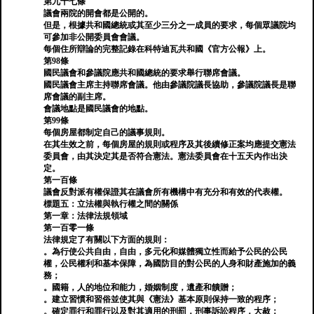
第九十七條
議會兩院的開會都是公開的。
但是，根據共和國總統或其至少三分之一成員的要求，每個眾議院均
可參加非公開委員會會議。
每個住所辯論的完整記錄在科特迪瓦共和國《官方公報》上。
第98條
國民議會和參議院應共和國總統的要求舉行聯席會議。
國民議會主席主持聯席會議。他由參議院議長協助，參議院議長是聯
席會議的副主席。
會議地點是國民議會的地點。
第99條
每個房屋都制定自己的議事規則。
在其生效之前，每個房屋的規則或程序及其後續修正案均應提交憲法
委員會，由其決定其是否符合憲法。憲法委員會在十五天內作出決
定。
第一百條
議會反對派有權保證其在議會所有機構中有充分和有效的代表權。
標題五：立法權與執行權之間的關係
第一章：法律法規領域
第一百零一條
法律規定了有關以下方面的規則：
。為行使公共自由，自由，多元化和媒體獨立性而給予公民的公民
權，公民權利和基本保障，為國防目的對公民的人身和財產施加的義
務；
。國籍，人的地位和能力，婚姻制度，遺產和饋贈；
。建立習慣和習俗並使其與《憲法》基本原則保持一致的程序；
。確定罪行和罪行以及對其適用的刑罰，刑事訴訟程序，大赦；