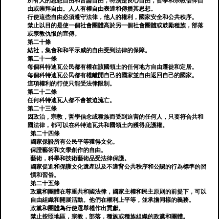
所有人的思想自由和言論自由，特別是良心自由，哲學和宗教信仰自
由或崇拜自由。人人有權自由表達和傳播其思想。
行使這些自由必須遵守法律，他人的權利，國家安全和公共秩序。
禁止以目的是使一個社會團體高於另一個社會團體或鼓勵種族，部落
或宗教仇恨的宣傳。
第二十條
結社，集會和和平示威的自由受到法律的保障。
第二十一條
每個科特迪瓦公民都有權在該國領土的任何地方自由遷徙和定居。
每個科特迪瓦公民都有權離開自己的國家並自由返回自己的國家。
這項權利的行使只能受法律限制。
第二十二條
任何科特迪瓦人都不會被迫流亡。
第二十三條
因政治，宗教，哲學信念或種族而受到迫害的任何人，只要符合共和
國法律，都可以在科特迪瓦共和國領土內獲得庇護權。
第二十四條
國家保證所有公民平等獲得文化。
保證藝術和文學創作的自由。
藝術，科學和技術藝術品受法律保護。
國家促進和保護文化遺產以及不違背公共秩序和公認的行為標準的習
慣和習俗。
第二十五條
政黨和團體在尊重共和國法律，國家主權和民主原則的前提下，可以
自由組織和開展活動。他們在權利上平等，並承擔同樣的義務。
政黨和團體為行使選舉權作出貢獻。
禁止按照地區，宗教，部落，種族或種族組織的政黨和團體。