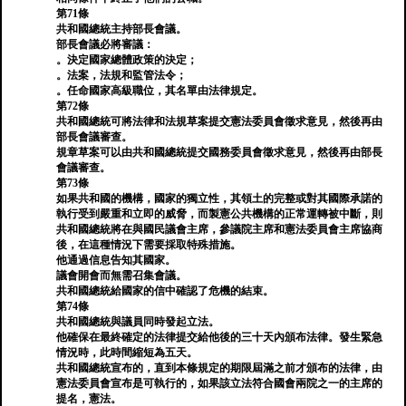
第71條
共和國總統主持部長會議。
部長會議必將審議：
。決定國家總體政策的決定；
。法案，法規和監管法令；
。任命國家高級職位，其名單由法律規定。
第72條
共和國總統可將法律和法規草案提交憲法委員會徵求意見，然後再由
部長會議審查。
規章草案可以由共和國總統提交國務委員會徵求意見，然後再由部長
會議審查。
第73條
如果共和國的機構，國家的獨立性，其領土的完整或對其國際承諾的
執行受到嚴重和立即的威脅，而製憲公共機構的正常運轉被中斷，則
共和國總統將在與國民議會主席，參議院主席和憲法委員會主席協商
後，在這種情況下需要採取特殊措施。
他通過信息告知其國家。
議會開會而無需召集會議。
共和國總統給國家的信中確認了危機的結束。
第74條
共和國總統與議員同時發起立法。
他確保在最終確定的法律提交給他後的三十天內頒布法律。發生緊急
情況時，此時間縮短為五天。
共和國總統宣布的，直到本條規定的期限屆滿之前才頒布的法律，由
憲法委員會宣布是可執行的，如果該立法符合國會兩院之一的主席的
提名，憲法。