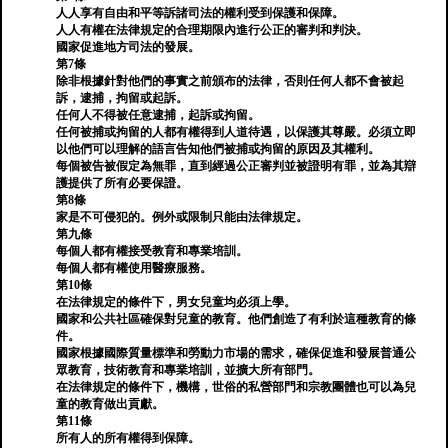
人人享有自由和平等訴諸司法的權利受到保護和保障。
人人有權在法律規定的合理期限內進行公正的審判和判決。
國家促進地方司法的發展。
第7條
除非根據針對他們的事實之前頒布的法律，否則任何人都不會被起
訴，逮捕，拘留或起訴。
任何人不得被任意逮捕，起訴或拘留。
任何被捕或拘留的人都有權得到人道待遇，以保護其尊嚴。必須立即
以他們可以理解的語言告知他們被捕或拘留的原因及其權利。
每個被告被假定為無罪，直到經過公正審判並被證明有罪，並為其辯
護提供了所有必要保證。
第8條
家是不可侵犯的。例外或限制只能由法律規定。
第九條
每個人都有權接受教育和專業培訓。
每個人都有權使用醫療服務。
第10條
在法律規定的條件下，男女兒童均必須上學。
國家和公共社區確保對兒童的教育。他們創造了有利於這種教育的條
件。
國家根據國際質量標準和勞動力市場的需求，確保促進和發展普通公
眾教育，技術教育和專業培訓，並擴大所有部門。
在法律規定的條件下，機構，世俗的私營部門和宗教團體也可以為兒
童的教育做出貢獻。
第11條
所有人的所有權得到保障。