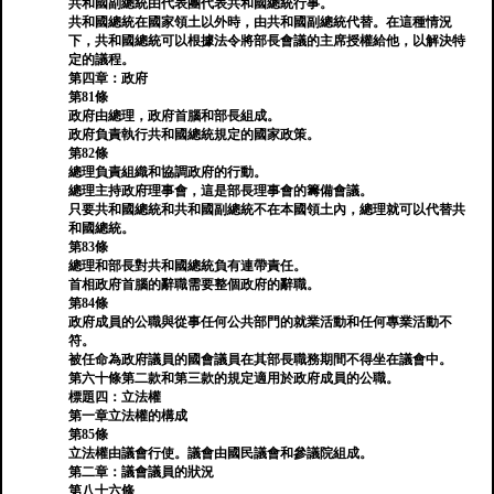
共和國副總統由代表團代表共和國總統行事。
共和國總統在國家領土以外時，由共和國副總統代替。在這種情況
下，共和國總統可以根據法令將部長會議的主席授權給他，以解決特
定的議程。
第四章：政府
第81條
政府由總理，政府首腦和部長組成。
政府負責執行共和國總統規定的國家政策。
第82條
總理負責組織和協調政府的行動。
總理主持政府理事會，這是部長理事會的籌備會議。
只要共和國總統和共和國副總統不在本國領土內，總理就可以代替共
和國總統。
第83條
總理和部長對共和國總統負有連帶責任。
首相政府首腦的辭職需要整個政府的辭職。
第84條
政府成員的公職與從事任何公共部門的就業活動和任何專業活動不
符。
被任命為政府議員的國會議員在其部長職務期間不得坐在議會中。
第六十條第二款和第三款的規定適用於政府成員的公職。
標題四：立法權
第一章立法權的構成
第85條
立法權由議會行使。議會由國民議會和參議院組成。
第二章：議會議員的狀況
第八十六條