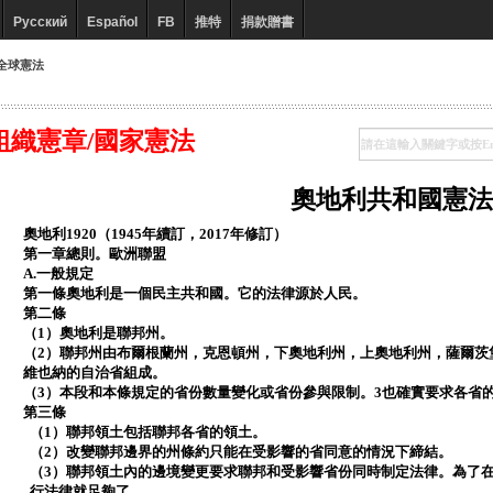
Русский
Español
FB
推特
捐款贈書
全球憲法
組織憲章/國家憲法
奧地利共和國憲法
奧地利1920（1945年續訂，2017年修訂）
第一章總則。歐洲聯盟
A.一般規定
第一條奧地利是一個民主共和國。它的法律源於人民。
第二條
（1）奧地利是聯邦州。
（2）聯邦州由布爾根蘭州，克恩頓州，下奧地利州，上奧地利州，薩爾茨
維也納的自治省組成。
（3）本段和本條規定的省份數量變化或省份參與限制。3也確實要求各省
第三條
（1）聯邦領土包括聯邦各省的領土。
（2）改變聯邦邊界的州條約只能在受影響的省同意的情況下締結。
（3）聯邦領土內的邊境變更要求聯邦和受影響省份同時制定法律。為了
行法律就足夠了。