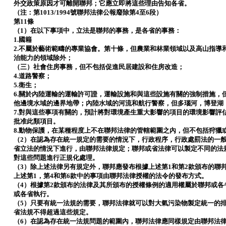
外交政策原因才可離開聯邦；它應立即將這些理由告知各省。
（注：第1013/1994號聯邦法律公報廢除第4至6段）
第11條
（1）在以下事項中，立法是聯邦的事務，是各省的事務：
1.國籍
2.不屬於藝術範疇的專業協會。第十條，但農業和林業領域以及高山指導
治能力的領域除外；
（三）社會住房事務，但不包括促進民居建設和住房改造；
4.道路警察；
5.衛生；
6.關於內陸運輸的運輸許可證，運輸設施和與這些設施有關的強制措施，
他邊境水域的邊界地帶；內陸水域的河流和航行警察，但多瑙河，博登湖
7.對與這些事項有關的，預計將對環境產生重大影響的項目的環境影響評
批准此類項目。
8.動物保護，在某種程度上不在聯邦法律的管轄範圍之內，但不包括狩獵
（2）在認為存在統一規定的需要的情況下，行政程序，行政處罰法的一
省立法的情況下進行，由聯邦法律規定；聯邦或省法律可以製定不同的法
對這些問題進行正規化處理。
（3）除上述法律另有規定外，聯邦應發布根據上述第1和第2款頒布的聯
上述第1，第4和第6款中的事項由聯邦法律授權的法令的發布方式。
（4）根據第2款頒布的法律及其所頒布的授權條例的適用權屬於聯邦或
或各省執行。
（5）只要有統一法規的需要，聯邦法律就可以對大氣污染物製定統一的
省法規不得超過這些規定。
（6）在認為存在統一法規問題的範圍內，聯邦法律應同樣規定由聯邦法