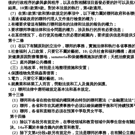
後的行政程序的參與參與程序，以及在對相關項目簽發必要的許可以及批
結果。10第1款第9款。對於本法規的執行，第4款適用。
（7）在第1款第7款和第8款規定的事項中，以下權力屬於聯邦政府和各
1.通過省級政府的聯邦代理人文件進行檢查的權力；
2.有權要求發送有關執行聯邦頒布的法律和法規的報告的權力；
3.要求聯邦準備法律和法令問題的權力，涉及執行的所有必要信息；
4.在某些情況下，在行使其他權力所必需的範圍內，要求提供信息和提供
第十二條
（1）在以下有關原則的立法中，聯邦的事務，實施法律和執行各省事務
1.社會福利 人口政策，只要它不屬於藝術。10; 公共社會和福利機構；
於健康原因對療養勝地，sanatoria和保健機構施加的要求；天然治療資源
（二）庭外調解公共機構；
（三）土地改革，特別是土地整理措施和安置；
4.保護植物免受病蟲害侵害；
5.電力，只要它不屬於藝術。10;
6.就農業和林業工人而言，勞動法規和工人及僱員的保護。
（2）聯邦法律中應明確規定基本法和基本規定。
第十三條
（1）聯邦和各省在稅收領域的權限將由特別的聯邦憲法（“金融憲法法”
（2）聯邦，各省和市在其經濟事務中必須以確保總體平衡和可持續預算
（3）聯邦，各省和直轄市必須在預算中爭取男女平等。
第十四條
（1）除以下各段另有規定外，在學校領域和教育領域中與學生宿舍有關的
決。14a不屬於本條含義內的教育和教育。
（2）除下文第4分段a款另有規定外，立法是聯邦的事務，在有關公立