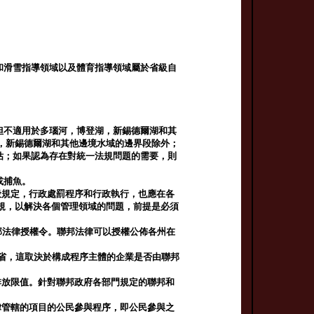
和滑雪指導領域以及體育指導領域屬於省級自
但不適用於多瑙河，博登湖，新錫德爾湖和其
，新錫德爾湖和其他邊境水域的邊界段除外；
估；如果認為存在對統一法規問題的需要，則
或捕魚。
般規定，行政處罰程序和行政執行，也應在各
規，以解決各個管理領域的問題，前提是必須
邦法律授權令。聯邦法律可以授權公佈各州在
各省，這取決於構成程序主體的企業是否由聯邦
排放限值。針對聯邦政府各部門規定的聯邦和
律管轄的項目的公民參與程序，即公民參與之