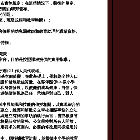
發布實施規定；在這些情況下，藝術的規定。
例應由聯邦發布。
的問題：
區，班級規模和教學時間）；
舍僱用的幼兒園教師和教育助理的職業資格。
務特權；
職責：
宿舍，目的是按照課程提供的實用指導；
；
務守則和工作人員代表權。
的基本價值觀，在此基礎上，學校為全體人口
護和發展最佳質量。在夥伴關係中-像小學
力和身體發展，以使他們成為健康，自信，快
和道德價值觀為己任，承擔起對自己，對人
其中與知識和技能的傳授相關，以實現綜合的
就建立，維護和解散公立學校相關事務的立法
及與建立有關的事項的執行而言，省或根據省
學校是該省的業務。公立學校對所有人開放，
法定要求的範圍內。必要的修改應同樣適用於
校中，應根據教育計劃，並根據中小學的教育