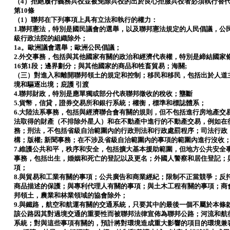
（4）拒絕履行義務兵役並被免除兵役的出於良心拒服兵役者必須執行替
第10條
（1）聯邦在下列事項上具有立法和執行的權力：
1.聯邦憲法，特別是國民議會的選舉，以及聯邦憲法規定的人民倡議，公
級行政法院的組織除外；
1a。歐洲議會選舉；歐洲公民倡議；
2.外交事務，包括與其他國家有關的政治和經濟代表權，​​特別是締結國
16第1段；邊界劃分；與其他國家的商品和牲畜貿易；海關;
（三）對進入和離開聯邦領土的規定和控制；移民和移民，包括出於人道
境和驅逐出境；庇護 引渡
4.聯邦財政，特別是應單獨或部分代表聯邦徵收的稅收；壟斷
5.貨幣，信貸，證券交易所和銀行系統；權衡，標準和標誌體系；
6.大陸法系事務，包括與經濟聯合會有關的規則，但不包括進行房地產交
法取得的財產（不排除外星人）和在不動產中進行的不動產交易，例如在
務；刑法，不包括省級自治範圍內的行政刑法和行政處罰程序；司法行政
構；版權; 新聞事務；在不涉及省級自治範圍內的事項的範圍內進行沒收
7.維護公共和平，秩序和安全，包括擴大基本援助範圍，但地方公共安全
事務，包括出生，婚姻和死亡的登記以及更名；外國人警察和居住登記；
項；
8.與貿易和工業有關的事項；公共廣告和商業經紀；限制不正當競爭；反
商品描述的保護；與專利代理人有關的事項；與土木工程有關的事項；商
邦領土，農業和林業領域的協會除外；
9.與鐵路，航空和航運有關的交通系統，只要其中的最後一個不屬於本條款
該公路因其對過境交通的重要性而被聯邦法律宣佈為聯邦公路；河流和航行警
系統；對與這些事項有關的，預計將對環境造成重大影響的項目的環境兼