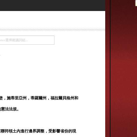
堡，施蒂里亞州，蒂羅爾州，福拉爾貝格州和
的憲法法規。
在聯邦領土內進行邊界調整，受影響省份的現