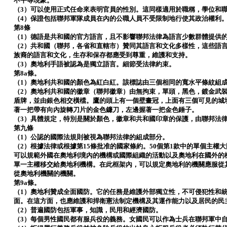
不平等現象。
（3）可以使用正式任命來表明官員的性別。這同樣適用於職稱，學位和
（4）保證包括聯邦軍隊成員在內的公職人員不受限制地行使其政治權利
第8條
（1）德語是共和國的官方語言，且不影響聯邦法律為語言少數群體提供
（2）共和國（聯邦，各省和直轄市）贊同其語言和文化多樣性，這些語
族裔的語言和文化，生存和保存都應受到尊重，維護和支持。
（3）奧地利手語被認為是獨立語言。細節受法律約束。
第8a條。
（1）奧地利共和國的顏色為紅白紅。該標誌由三個相同的寬水平條紋組
（2）奧地利共和國的徽章（聯邦徽章）由無拘束，單頭，黑色，鍍金武
盾牌，並由銀色相交橫檔。鷹的頭上有一個壁畫冠，上面有三個可見的城
著一把帶有向內旋轉刀片的金色鐮刀，左邊握著一把金色錘子。
（3）具體規定，特別是關於顏色，徽章和共和國印章的保護，由聯邦法
第九條
（1）公認的國際法規則被視為聯邦法律的組成部分。
（2）根據法律或根據第15條批准的國家條約。50個第1款中的單個主權
可以規範外國在奧地利境內的機構或國際組織的活動以及奧地利在國外的
單一主權移交給奧地利機構。在此框架內，可以規定奧地利的機關應服從
從奧地利機關的機關。
第9a條。
（1）奧地利贊成全面國防。它的任務是維護外部獨立性，不可侵犯性和
面。在這方面，也應維護和捍衛憲法制定機構及其運作能力以及居民的民
（2）普遍國防包括軍事，知識，民用和經濟國防。
（3）每個男性國民都有服兵役的義務。女國民可以作為士兵在聯邦軍中