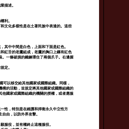
職業描述。
。
的權利。
言和文化多樣性是在土著民族中表達的。這些
成，其中中間是白色，上面和下面是紅色。
裝和紅舌的老鷹組成，老鷹的胸口上鑲有紅色
垛。一條破損的鐵鍊環住了兩個爪子。右邊握
律規定。
大國可以移交給其他國家或國際組織。同樣，
機構的活動，並規定將其他國家或國際組織的
其他國家或國際組織的機關的授權，或者應服
統一性，特別是在維護和捍衛永久中立性方
主自由，以防外界攻擊。
自願服役，並有權終止這種服役。