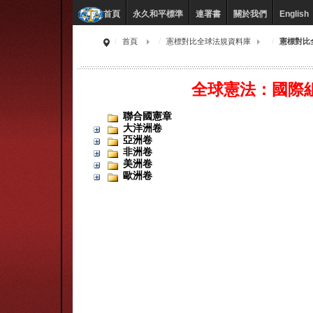
永久和平標準
連署書
關於我們
English
首頁
首頁
憲標對比全球法規資料庫
憲標對比
全球憲法：國際
聯合國憲章
大洋洲卷
亞洲卷
非洲卷
美洲卷
歐洲卷