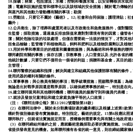
10.採礦；林業，包括漂流；水權；控制和養護水域，以安全轉移洪水或
護；電廠和設施的監管和標準化以及該領域的安全措施；關於電力傳輸的
與蒸汽和其他動力發動機有關的事項；勘測
11.勞動法，只要它不屬於《藝術》。12; 社會和合同保險；護理津貼
廳外；
12.公共衛生，除了埋葬和處置死者以及市政衛生和急救服務外，僅對醫
生監督；採取措施，通過違反排放限值來應對對環境有害的因素；儘管各
潔；關於危險垃圾的垃圾處理，但僅在需要統一法規的情況下，才對其他
括食品檢驗；監管種子和植物商品，飼料和肥料以及植物防腐劑以及植物
13.用於科學和專業目的的檔案和圖書館服務；與為藝術和科學服務的聯
聯邦劇院有關的事務；保存古蹟；宗教事務；人口普查以及-允許各省的權
他統計數據，只要它們不僅符合一個省的利益；捐贈和基金會，其目的超
主管理；
14.聯邦警察的組織和指揮；解決與建立和組織其他保護部隊有關的條件
使用武器的權利有關的條件。
15.軍事事務；與公務員有關的事項；戰爭破壞措施；照顧戰爭墳墓；為
無論是出於戰爭原因還是戰爭原因，以確保經濟事務的統一，特別是在向
16.建立聯邦當局和其他聯邦機構；聯邦僱員的服務守則和僱員代表權；
17.就涉及發放兒童津貼和建立家庭負擔平等的人口政策；
（注：《聯邦法律公報》第12/2012號廢除第18款）
（2）在聯邦法律中，關於未分割農場財產的繼承權以及根據上述第1款第
構針對個別條款發布實施條款。特別指定。藝術的規定。15第6段應比照
聯邦執行，但就省法實施規定而言，授權條例需要事先與有關土地政府達
（3）在聯邦締結州條約之前，應就藝術意義採取必要的實施措施。16或
省提供發表意見的機會。如果聯邦擁有各省的統一意見，則在締結國家條