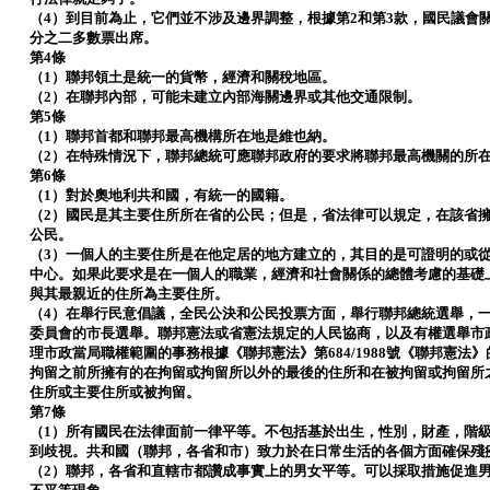
（4）到目前為止，它們並不涉及邊界調整，根據第2和第3款，國民議會
分之二多數票出席。
第4條
（1）聯邦領土是統一的貨幣，經濟和關稅地區。
（2）在聯邦內部，可能未建立內部海關邊界或其他交通限制。
第5條
（1）聯邦首都和聯邦最高機構所在地是維也納。
（2）在特殊情況下，聯邦總統可應聯邦政府的要求將聯邦最高機關的所
第6條
（1）對於奧地利共和國，有統一的國籍。
（2）國民是其主要住所所在省的公民；但是，省法律可以規定，在該省
公民。
（3）一個人的主要住所是在他定居的地方建立的，其目的是可證明的或
中心。如果此要求是在一個人的職業，經濟和社會關係的總體考慮的基礎
與其最親近的住所為主要住所。
（4）在舉行民意倡議，全民公決和公民投票方面，舉行聯邦總統選舉，
委員會的市長選舉。聯邦憲法或省憲法規定的人民協商，以及有權選舉市
理市政當局職權範圍的事務根據《聯邦憲法》第684/1988號《聯邦憲
拘留之前所擁有的在拘留或拘留所以外的最後的住所和在被拘留或拘留所
住所或主要住所或被拘留。
第7條
（1）所有國民在法律面前一律平等。不包括基於出生，性別，財產，階
到歧視。共和國（聯邦，各省和市）致力於在日常生活的各個方面確保殘
（2）聯邦，各省和直轄市都讚成事實上的男女平等。可以採取措施促進