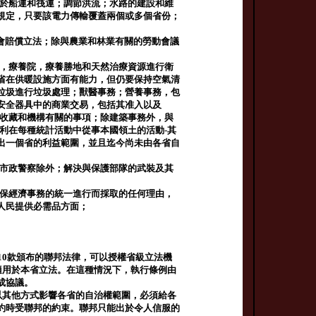
用於船運和筏運；調節洪流；水路的建設和維
規定，只要該電力傳輸覆蓋兩個或多個省份；
；社會賠償立法；除與農業和林業有關的勞動會議
院，療養院，療養勝地和天然治療資源進行衛
省在供暖設施方面有能力，但仍要保持空氣清
垃圾進行垃圾處理；獸醫事務；營養事務，包
安全器具中的商業交易，包括其准入以及
邦收藏和機構有關的事項；除建築事務外，與
利在每種統計活動中從事本國領土的活動-其
出一個省的利益範圍，並且迄今尚未由各省自
，市政警察除外；解決與保護部隊的武裝及其
確保經濟事務的統一進行而採取的任何理由，
人民提供必需品方面；
10款頒布的聯邦法律，可以授權省級立法機
適用於本省立法。在這種情況下，執行條例由
成協議。
以其他方式影響各省的自治權範圍，必須給各
約時受聯邦的約束。聯邦只能出於令人信服的