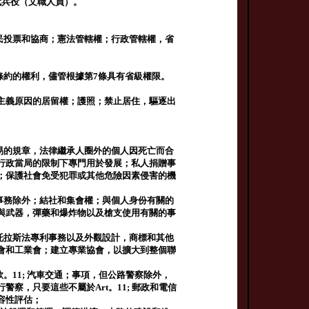
代兵役（文職人員）。
民投票和協商；憲法管轄權；行政管轄權，省
家條約的權利，儘管根據第7條具有省級權限。
主義原因的居留權；護照；禁止居住，驅逐出
易的規章，法律繼承人圈外的個人因死亡而合
行政當局的限制下專門用於發展；私人捐贈事
；保護社會免受犯罪或其他危險因素侵害的機
；
事務除外；結社和集會權；與個人身份有關的
與武器，彈藥和爆炸物以及槍支使用有關的事
托拉斯法專利事務以及外觀設計，商標和其他
會和工業會；建立專業協會，以擴大到整個聯
。11; 汽車交通；事項，但公路警察除外，
察，只要這些不屬於Art。11; 郵政和電信
容性評估；