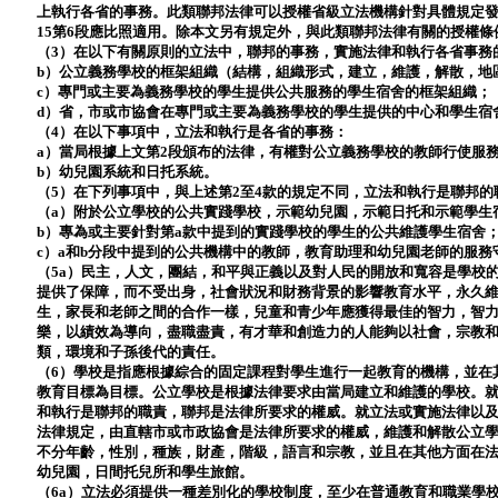
上執行各省的事務。此類聯邦法律可以授權省級立法機構針對具體規定
15第6段應比照適用。除本文另有規定外，與此類聯邦法律有關的授權條
（3）在以下有關原則的立法中，聯邦的事務，實施法律和執行各省事務
b）公立義務學校的框架組織（結構，組織形式，建立，維護，解散，地
c）專門或主要為義務學校的學生提供公共服務的學生宿舍的框架組織；
d）省，市或市協會在專門或主要為義務學校的學生提供的中心和學生宿
（4）在以下事項中，立法和執行是各省的事務：
a）當局根據上文第2段頒布的法律，有權對公立義務學校的教師行使服
b）幼兒園系統和日托系統。
（5）在下列事項中，與上述第2至4款的規定不同，立法和執行是聯邦的
（a）附於公立學校的公共實踐學校，示範幼兒園，示範日托和示範學生
b）專為或主要針對第a款中提到的實踐學校的學生的公共維護學生宿舍
c）a和b分段中提到的公共機構中的教師，教育助理和幼兒園老師的服
（5a）民主，人文，團結，和平與正義以及對人民的開放和寬容是學校
提供了保障，而不受出身，社會狀況和財務背景的影響教育水平，永久維
生，家長和老師之間的合作一樣，兒童和青少年應獲得最佳的智力，智
樂，以績效為導向，盡職盡責，有才華和創造力的人能夠以社會，宗教
類，環境和子孫後代的責任。
（6）學校是指應根據綜合的固定課程對學生進行一起教育的機構，並在
教育目標為目標。公立學校是根據法律要求由當局建立和維護的學校。
和執行是聯邦的職責，聯邦是法律所要求的權威。就立法或實施法律以
法律規定，由直轄市或市政協會是法律所要求的權威，維護和解散公立
不分年齡，性別，種族，財產，階級，語言和宗教，並且在其他方​​面在
幼兒園，日間托兒所和學生旅館。
（6a）立法必須提供一種差別化的學校制度，至少在普通教育和職業學