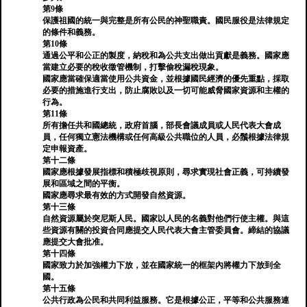
第9條
保護祖國的統一與完整是所有公民的神聖職責。國民服役是法律規定
的條件和義務。
第10條
通過公平和公正的製度，納稅和為公共支出做出貢獻是義務。國家應
當建立必要的稅收徵管機制，打擊偷稅漏稅現象。
國家應當確保適當使用公共資金，並根據國民經濟的優先重點，採取
必要的措施進行支出，防止腐敗以及一切可能威脅國家資源和主權的
行為。
第11條
所有擔任共和國總統，政府首腦，部長會議成員或人民代表大會成
員，任何獨立憲法機構或任何高級公共職位的人員，必鬚根據法律規
定申報資產。
第十二條
國家應根據發展指標和積極歧視原則，尋求實現社會正義，可持續發
展和區域之間的平衡。
國家應尋求最有效的方式開發自然資源。
第十三條
自然資源屬於突尼斯人民。國家以人民的名義對他們行使主權。與這
些資源有關的投資合同應提交人民代表大會主管委員會。締結的協議
應提交大會批准。
第十四條
國家致力於加強權力下放，並在國家統一的框架內將權力下放到全
國。
第十五條
公共行政為公民和共同利益服務。它是根據公正，平等和公共服務連