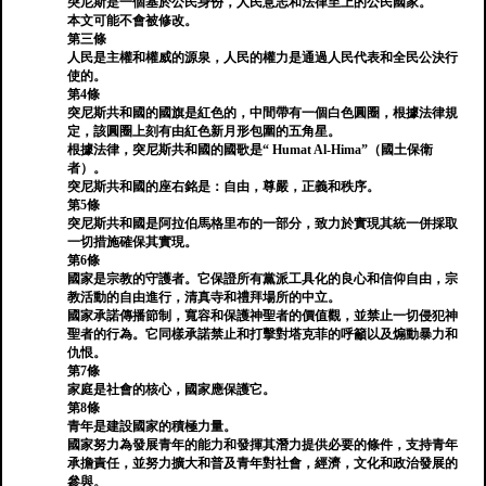
突尼斯是一個基於公民身份，人民意志和法律至上的公民國家。
本文可能不會被修改。
第三條
人民是主權和權威的源泉，人民的權力是通過人民代表和全民公決行
使的。
第4條
突尼斯共和國的國旗是紅色的，中間帶有一個白色圓圈，根據法律規
定，該圓圈上刻有由紅色新月形包圍的五角星。
根據法律，突尼斯共和國的國歌是“ Humat Al-Hima”（國土保衛
者）。
突尼斯共和國的座右銘是：自由，尊嚴，正義和秩序。
第5條
突尼斯共和國是阿拉伯馬格里布的一部分，致力於實現其統一併採取
一切措施確保其實現。
第6條
國家是宗教的守護者。它保證所有黨派工具化的良心和信仰自由，宗
教活動的自由進行，清真寺和禮拜場所的中立。
國家承諾傳播節制，寬容和保護神聖者的價值觀，並禁止一切侵犯神
聖者的行為。它同樣承諾禁止和打擊對塔克菲的呼籲以及煽動暴力和
仇恨。
第7條
家庭是社會的核心，國家應保護它。
第8條
青年是建設國家的積極力量。
國家努力為發展青年的能力和發揮其潛力提供必要的條件，支持青年
承擔責任，並努力擴大和普及青年對社會，經濟，文化和政治發展的
參與。