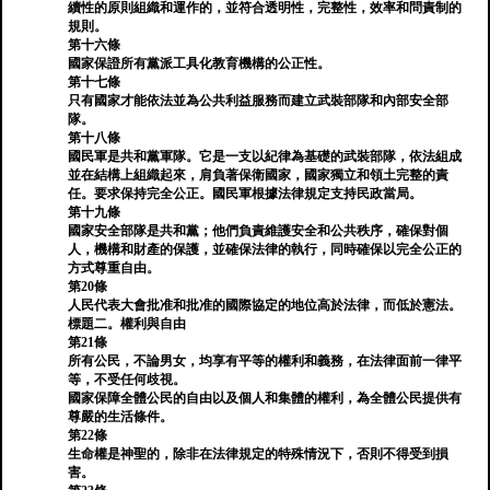
續性的原則組織和運作的，並符合透明性，完整性，效率和問責制的
規則。
第十六條
國家保證所有黨派工具化教育機構的公正性。
第十七條
只有國家才能依法並為公共利益服務而建立武裝部隊和內部安全部
隊。
第十八條
國民軍是共和黨軍隊。它是一支以紀律為基礎的武裝部隊，依法組成
並在結構上組織起來，肩負著保衛國家，國家獨立和領土完整的責
任。要求保持完全公正。國民軍根據法律規定支持民政當局。
第十九條
國家安全部隊是共和黨；他們負責維護安全和公共秩序，確保對個
人，機構和財產的保護，並確保法律的執行，同時確保以完全公正的
方式尊重自由。
第20條
人民代表大會批准和批准的國際協定的地位高於法律，而低於憲法。
標題二。權利與自由
第21條
所有公民，不論男女，均享有平等的權利和義務，在法律面前一律平
等，不受任何歧視。
國家保障全體公民的自由以及個人和集體的權利，為全體公民提供有
尊嚴的生活條件。
第22條
生命權是神聖的，除非在法律規定的特殊情況下，否則不得受到損
害。