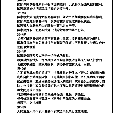
第45條
國家保障享有健康和平衡環境的權利，以及參與保護氣候的權利。
國家應當提供消除環境污染的必要手段。
第46條
國家致力於保護婦女的應有權利，並致力於加強和發展這些權利。
國家保證男女機會平等，以享有在所有領域的各級責任。
國家努力在選舉產生的議會中實現男女平等。
國家應採取一切必要措施，消除對婦女的暴力行為。
第47條
父母和國家都保證兒童享有尊嚴，健康，照料和受教育的權利。
國家必須為所有兒童提供所有類型的保護，不得歧視，並應符合他
們的最大利益。
第48條
國家應保護殘疾人不受一切形式的歧視。
根據殘疾的性質，每位殘疾公民均有權從確保其充分融入社會的一
切措施中受益，國家應採取一切必要措施實現這一目標。
第49條
在不損害其本質的前提下，法律將規定行使本《憲法》所保障的權
利和自由所受到的限制。任何此類限制都只能出於公民和民主國家
的必要理由，並且目的是保護他人的權利，或者基於公共秩序，國
防，公共衛生或公共道德的要求而加以規定這些限制與所尋求的目
標之間是成比例的。
司法機關確保權利和自由受到保護，免受一切侵犯。
任何修正案都不得破壞本《憲法》所保障的人權和自由。
標題三。立法機關
第50條
人民通過人民代表大會的代表或全民投票行使立法權。