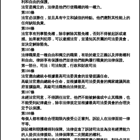
利和自由的保護。
法官是獨立的，法律是他們行使職權的唯一權力。
第103條
法官必須勝任，並且具有中立和誠信的特點。他們應對其性能上的
任何缺陷負責。
第104條
法官享有刑事豁免權，除非解除其豁免權，否則不得被起訴或逮
捕。如果被判犯罪，可以逮捕法官，並通知其所屬的司法委員會，
並決定解除豁免。
第105條
法律職業是一種自由和獨立的職業，有助於建立正義以及捍衛權利
和自由。律師享有保護他們並使他們能夠履行職責的法律保證。
第一部分。司法：司法制度，行政和財政司法
第106條
法官應由總統令根據最高司法委員會的並發提議任命。
高級法官應由總統令任命，並根據最高司法委員會的獨家建議與政
府首腦協商。高級司法職務由法律規定。
第107條
未經法官同意，不得調任法官。他們不能被解僱或中止其職務，也
不能受到紀律處分，除非法律規定並根據最高司法委員會的合理決
定予以保護。
第108條
每個人都有權在合理期限內接受公正審判。訴訟人在法律面前一律
平等。
訴訟權和辯護權得到保障。法律促進了訴諸司法並為沒有經濟能力
的人提供法律援助。法律保障第二次開庭的權利。