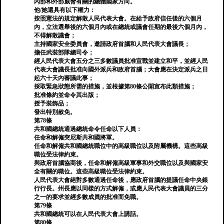
內部和外部威脅有關的總體國家方向。
他/她還具有以下權力：
按照憲法的規定解散人民代表大會。在給予政府信任後的六個月
內，立法選舉後的六個月內或在總統或議會任期的最後六個月內，
不得解散議會；
主持國家安全委員會，邀請政府首腦和人民代表大會議長；
擔任武裝部隊總司令；
經人民代表大會五分之三多數議員批准宣戰並建立和平，並經人民
代表大會議長批准向國外派兵和政府首腦；大會應在決定派兵之日
起六十天內審議此事；
採取緊急狀態所需的措施，並根據第80條公開宣布此類措施；
批准條約並命令其出版；
授予裝飾品；
發出特別赦免。
第78條
共和國總統通過總統命令任命以下人員：
任命和解僱突尼斯共和國將軍。
任命和解僱共和國總統職位中的高級職位以及附屬機構。這些高級
職位受法律約束。
與政府首腦協商後，任命和解僱高級軍事和外交職位以及與國家安
全有關的職位。這些高級職位受法律約束。
人民代表大會絕對多數通過任命後，應政府首腦的提議任命中央銀
行行長。州長應以同樣的方式解僱，或應人民代表大會議員的三分
之一的要求並經多數成員的批准而免職。
第79條
共和國總統可以在人民代表大會上講話。
第80條