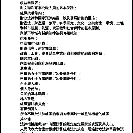
收益申報表；
對文職和軍事公職人員的基本保證；
組織批准條約；
財政法律和國家預算結案，以及發展計劃的批准；
財產法，財產權，教育，科學研究，文化，公共衛生，環境，土地
和城市規劃，能源，就業權和社會保障的基本原則。
與以下領域有關的法律被視為組織法：
批准條約；
司法和司法組織；
組織信息，新聞和出版；
政黨，工會，協會以及專業組織和團體的組織和籌資；
國民軍組織；
內部安全部隊和海關的組織；
選舉法；
根據第五十六條的規定延長議會任期；
根據第七十五條的規定延長總統任期；
自由與人權；
個人身份法；
公民的基本職責；
地方政府;
組織憲法委員會；
有機預算法。
所有不屬於法律範圍的事項均應屬於一般監管機構的範圍。
第66條
法律根據組織法中有關預算的規定確定國家的資源及其支出。
人民代表大會應當根據預算組織法的規定，通過財政法律草案和預