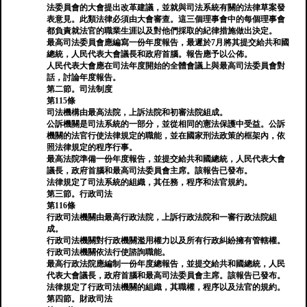
法委員會的大會提出改革建議，並就與司法系統有關的法律草案發
表意見。此類法律必須由大會審查。這三個理事會中的每個理事會
都負責就法官的職業生涯以及對他們採取的紀律措施做出決定。
最高司法委員會應編寫一份年度報告，最遲於7月將其提交給共和國
總統，人民代表大會議長和政府首腦。報告應予以公佈。
人民代表大會應在司法年度開始的全體會議上與最高司法委員會對
話，討論年度報告。
第二節。司法制度
第115條
司法機構由最高法院，上訴法院和初審法院組成。
公訴機關是司法系統的一部分，並從相同的憲法保護中受益。公訴
機關的法官行使法律規定的職能，並在國家刑法政策的框架內，依
照法律規定的程序行事。
最高法院準備一份年度報告，並提交給共和國總統，人民代表大會
議長，政府首腦和最高司法委員會主席。該報告已發布。
法律規定了司法系統的組織，其任務，程序和法官規約。
第三節。行政司法
第116條
行政司法機關由最高行政法院，上訴行政法院和一審行政法院組
成。
行政司法機關對行政機關濫用權力以及所有行政糾紛擁有管轄權。
行政司法機關依法行使諮詢職能。
最高行政法院應編制一份年度總報告，並提交給共和國總統，人民
代表大會議長，政府首腦和最高司法委員會主席。該報告已發布。
法律規定了行政司法機關的組織，其職權，程序以及法官的規約。
第四節。財政司法