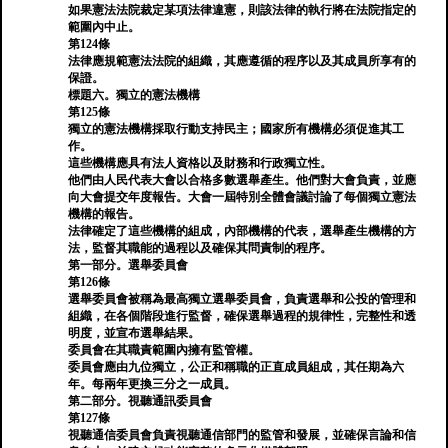
如果憲法法院裁定某項法律違憲，則該法律的執行將在法院指定的
範圍內中止。
第124條
法律應規範憲法法院的組織，其應遵循的程序以及其成員所享有的
保證。
標題六。獨立的憲法機構
第125條
獨立的憲法機構採取行動支持民主；國家所有機構必須促進其工
作。
這些機構應具有法人資格以及財務和行政獨立性。
他們由人民代表大會以合格多數選舉產生。他們對大會負責，並應
向大會提交年度報告。大會一屆特別全體會議討論了每個獨立憲法
機構的報告。
法律確定了這些機構的組成，內部機構的代表，選舉產生機構的方
法，監督其職能的過程以及確保其問責制的程序。
第一部分。選舉委員會
第126條
選舉委員會被稱為最高獨立選舉委員會，負責選舉和公投的管理和
組織，在各個階段進行監督，確保選舉過程的規律性，完整性和透
明度，並宣布選舉結果。
委員會在其職責範圍內擁有監管權。
委員會應由九位獨立，公正和稱職的正直成員組成，其任期為六
年。每兩年更換三分之一成員。
第二部分。視聽通訊委員會
第127條
視聽通信委員會負責視聽通信部門的監管和發展，並確保言論和信