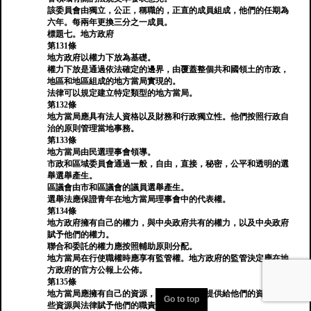
該委員會由獨立，公正，稱職的，正直的成員組成，他們的任期為
六年。每兩年更換三分之一成員。
標題七。地方政府
第131條
地方政府以權力下放為基礎。
權力下放是通過依法確定的邊界，由覆蓋整個共和國領土的市政，
地區和地區組成的地方當局實現的。
法律可以規定建立特定類型的地方當局。
第132條
地方當局應具有法人資格以及財務和行政獨立性。他們按照行政自
治的原則管理當地事務。
第133條
地方當局由民選理事會領導。
市政和區域委員會通過一般，自由，直接，秘密，公平和透明的選
舉選舉產生。
區議會由市和區議會的議員選舉產生。
選舉法應保證青年在地方當局理事會中的代表權。
第134條
地方政府擁有自己的權力，與中央政府共有的權力，以及中央政府
賦予他們的權力。
聯合和委託的權力應按照輔助原則分配。
地方當局在行使職權時應享有監管權。地方政府的監管決定應在地
方政府的官方公報上公佈。
第135條
地方當局應擁有自己的資源，以及中央政府提供給他們的資源，這
Go to top
些資源與法律賦予他們的職責成比例。