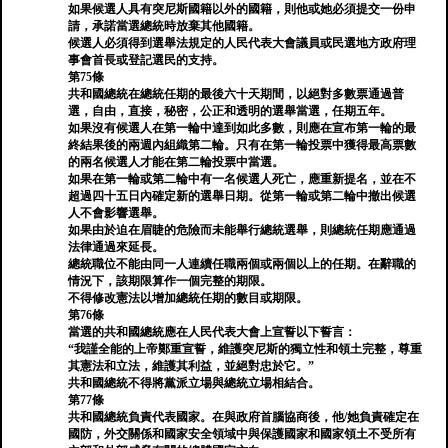
如果候選人具有突尼斯國籍以外的國籍，則他或她必須提交一份申
請，承諾當選總統時放棄其他國籍。
候選人必須得到選舉法規定的人民代表大會議員或民選地方政府理
事會首長或登記選民的支持。
第75條
共和國總統在總統任期的最後六十天期間，以絕對多數票通過普
選，自由，直接，秘密，公正和透明的選舉當選，任期五年。
如果沒有候選人在第一輪中達到如此多數，則應在宣布第一輪的最
終結果後的兩週內組織第二輪。只有在第一輪投票中獲得最高票數
的兩名候選人才能在第二輪投票中當選。
如果在第一輪或第二輪中有一名候選人死亡，應重新提名，並在不
超過四十五日內確定新的選舉日期。從第一輪或第二輪中撤出候選
人不會影響選舉。
如果由於迫在眉睫的危險而未能舉行總統選舉，則總統任期應通過
法律通過來延長。
總統職位不能由同一人連續任職兩個或兩個以上的任期。在辭職的
情況下，該期限算作一個完整的期限。
不得修改憲法以增加總統任期的數目或期限。
第76條
當選的共和國總統應在人民代表大會上宣誓以下誓言：
“我謹全能的上帝鄭重宣誓，維護突尼斯的獨立性和領土完整，尊重
其憲法和立法，維護其利益，並絕對忠於它。”
共和國總統不得將黨派立場與總統立場相結合。
第77條
共和國總統負責代表國家。在與政府首腦協商後，他/她負責確定在
國防，外交關係和國家安全領域中與保護國家和國家領土不受所有