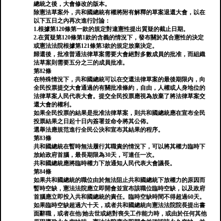
總統之後，大會修改的版本。
除憲法草案外，共和國總統有權將附有解釋的草案退還大會，以在
以下五日之內再次進行討論：
1.根據第120條第一款的規定對違憲性提出質疑的截止日期。
2.在質疑第120條第1款的含義的情況下，發布關於其合憲性的決定
或憲法法院根據第121條第3款的規定放棄決定。
歸還後，批准普通法律草案需要大會絕對多數成員的批准，而組織
法草案則需要五分之三的成員批准。
第82條
在特殊情況下，共和國總統可以在交還法律草案的最後期限內，向
全民投票提交大會通過的有關批准條約，自由，人權或人身地位的
法律草案人民代表大會。提交全民投票應視為放棄了將法律草案交
還大會的權利。
如果全民投票的結果是批准法律草案，則共和國總統應在宣布全民
投票結果之日起十日內簽署並命令將其公佈。
選舉法應規范進行全民公決和宣布其結果的程序。
第83條
共和國總統在暫時無法履行其職責的情況下，可以將其權力臨時下
放給政府首腦，最長期限為30天，可連任一次。
共和國總統應將臨時權力下放通知人民代表大會議長。
第84條
如果共和國總統的職位由於無法阻止共和國總統下放權力的原因而
暫時空缺，憲法法院應立即開會並宣布該職位臨時空缺，以及政府
首腦應立即投入共和國總統的責任。臨時空缺時間不得超過60天。
如果臨時空缺超過六十天，或者共和國總統向憲法法院院長提出書
面辭職，或者在他/她去世或絕對喪失工作能力時，或由於任何其他