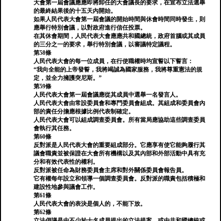
大會第一屆會議應應即將卸任的大會議長的要求，在宣布立法選舉
的最終結果後的十五天內開始。
如果人民代表大會第一屆會議的開始時間與休會時間同時發生，則
應舉行特別會議，以對政府進行信任投票。
在其休會期間，人民代表大會應應共和國總統，政府首腦或其成員
的三分之一的要求，舉行特別會議，以審議特定議程。
第58條
人民代表大會的每一位成員，在行使職權時均宣誓以下誓言：
“我向全能的上帝發誓，我將竭誠為國家服務，我將尊重憲法的規
定，並全力擁護突尼斯。”
第59條
人民代表大會第一屆會議應從其成員中選舉一名發言人。
人民代表大會由常設委員會和專門委員會組成。其組成和委員會內
部的責任分擔應根據比例代表制確定。
人民代表大會可以組成調查委員會。所有當局應協助這些調查委員
會執行其任務。
第60條
反對派是人民代表大會的重要組成部分。它應享有使它能夠履行其
議會職責並被保證在大會所有機構以及其內部和外部活動中具有充
分和有效代表性的權利。
反對派被任命為財務委員會主席和對外關係委員會報告員。
它有權每年設立和領導一個調查委員會。反對派的職責包括積極和
建設性地參與議會工作。
第61條
人民代表大會的表決是個人的，不能下放。
第62條
立法倡議是由不少於十名成員提出的立法提案，或由共和國總統或