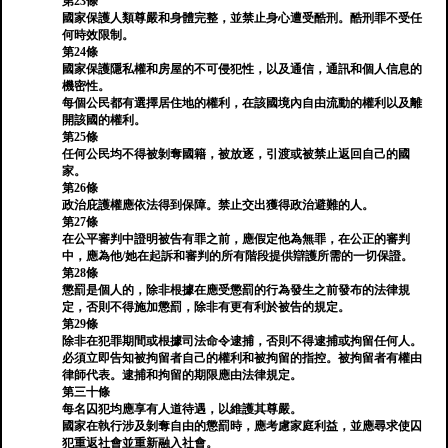
第23條
國家保護人類尊嚴和身體完整，並禁止身心遭受酷刑。酷刑罪不受任
何時效限制。
第24條
國家保護隱私權和房屋的不可侵犯性，以及通信，通訊和個人信息的
機密性。
每個公民都有選擇居住地的權利，在該國境內自由流動的權利以及離
開該國的權利。
第25條
任何公民均不得被剝奪國籍，被放逐，引渡或被禁止返回自己的國
家。
第26條
政治庇護權應依法得到保障。禁止交出獲得政治避難的人。
第27條
在公平審判中證明被告有罪之前，應假定他為無罪，在公正的審判
中，應為他/她在起訴和審判的所有階段提供辯護所需的一切保證。
第28條
懲罰是個人的，除非根據在應受懲罰的行為發生之前發布的法律規
定，否則不得施加懲罰，除非有更有利於被告的規定。
第29條
除非在犯罪期間或根據司法命令逮捕，否則不得逮捕或拘留任何人。
必須立即告知被拘留者自己的權利和被拘留的指控。被拘留者有權由
律師代表。逮捕和拘留的期限應由法律規定。
第三十條
每名囚犯均應享有人道待遇，以維護其尊嚴。
國家在執行涉及剝奪自由的懲罰時，應考慮家庭利益，並應尋求使囚
犯重返社會並重新融入社會。