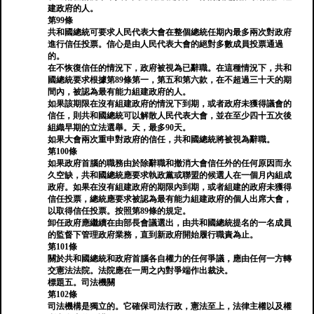
建政府的人。
第99條
共和國總統可要求人民代表大會在整個總統任期內最多兩次對政府
進行信任投票。信心是由人民代表大會的絕對多數成員投票通過
的。
在不恢復信任的情況下，政府被視為已辭職。在這種情況下，共和
國總統要求根據第89條第一，第五和第六款，在不超過三十天的期
間內，被認為最有能力組建政府的人。
如果該期限在沒有組建政府的情況下到期，或者政府未獲得議會的
信任，則共和國總統可以解散人民代表大會，並在至少四十五次後
組織早期的立法選舉。天，最多90天。
如果大會兩次重申對政府的信任，共和國總統將被視為辭職。
第100條
如果政府首腦的職務由於除辭職和撤消大會信任外的任何原因而永
久空缺，共和國總統應要求執政黨或聯盟的候選人在一個月內組成
政府。如果在沒有組建政府的期限內到期，或者組建的政府未獲得
信任投票，總統應要求被認為最有能力組建政府的個人出席大會，
以取得信任投票。按照第89條的規定。
卸任政府應繼續在由部長會議選出，由共和國總統提名的一名成員
的監督下管理政府業務，直到新政府開始履行職責為止。
第101條
關於共和國總統和政府首腦各自權力的任何爭議，應由任何一方轉
交憲法法院。法院應在一周之內對爭端作出裁決。
標題五。司法機關
第102條
司法機構是獨立的。它確保司法行政，憲法至上，法律主權以及權