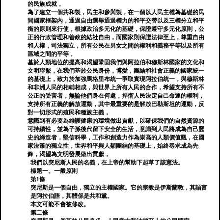
的民族成就，
為了建立一個共和製，民主和參與製，在一個以人民主權為基礎的民
間國家框架內，通過自由選舉通過權力的和平交替以及三權分立和平
衡的原則來行使，根據政治多元化的基礎，保證遵守多元化原則，公
正的行政管理和善政的結社自由，而國家則保證法律至上，尊重自由
和人權，司法獨立，所有公民在男女之間的權利和義務平等以及所有
區域之間的平等，
基於人類地位的提高和渴望鞏固我們與阿拉伯和穆斯林國家的文化和
文明聯繫，在我們基於公民身份，博愛，團結和社會正義的國家統一
的基礎上，致力於加強馬格里布統一爭取實現阿拉伯統一，與穆斯林
和非洲人民的相輔相成，與世界上所有人民的合作，希望支持所有不
公正的受害者，無論他們身在何處，捍衛人民決定自己命運的權利，
支持所有正義的解放運動，其中最重要的是解放巴勒斯坦的運動，反
對一切形式的殖民和種族主義，
意識到有必要為維護健康的環境做出貢獻，以確保我們的自然資源的
可持續性，並為子孫後代留下安全的生活，意識到人民將成為自己歷
史的締造者，堅信科學，工作和創造力作為崇高的人類價值觀，在國
家決策的獨立性，世界和平與人類團結的基礎上，始終尋求成為先
鋒，渴望為文明發展做出貢獻，
我們以突尼斯人民的名義，在上帝的幫助下起草了該憲法。
標題一。一般原則
第1條
突尼斯是一個自由，獨立的主權國家。它的宗教是伊斯蘭教，其語言
是阿拉伯語，其體係是共和黨。
本文可能不會被修改。
第二條