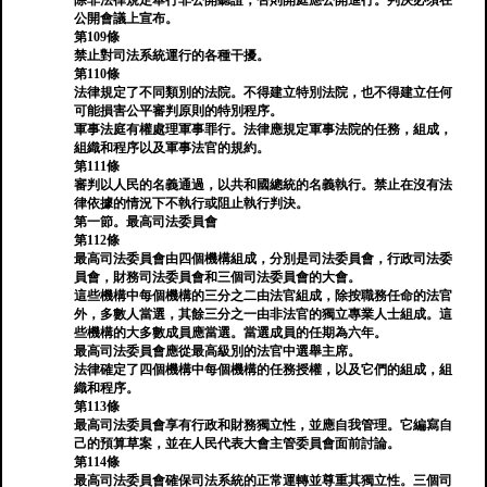
除非法律規定舉行非公開聽證，否則開庭應公開進行。判決必須在
公開會議上宣布。
第109條
禁止對司法系統運行的各種干擾。
第110條
法律規定了不同類別的法院。不得建立特別法院，也不得建立任何
可能損害公平審判原則的特別程序。
軍事法庭有權處理軍事罪行。法律應規定軍事法院的任務，組成，
組織和程序以及軍事法官的規約。
第111條
審判以人民的名義通過，以共和國總統的名義執行。禁止在沒有法
律依據的情況下不執行或阻止執行判決。
第一節。最高司法委員會
第112條
最高司法委員會由四個機構組成，分別是司法委員會，行政司法委
員會，財務司法委員會和三個司法委員會的大會。
這些機構中每個機構的三分之二由法官組成，除按職務任命的法官
外，多數人當選，其餘三分之一由非法官的獨立專業人士組成。這
些機構的大多數成員應當選。當選成員的任期為六年。
最高司法委員會應從最高級別的法官中選舉主席。
法律確定了四個機構中每個機構的任務授權，以及它們的組成，組
織和程序。
第113條
最高司法委員會享有行政和財務獨立性，並應自我管理。它編寫自
己的預算草案，並在人民代表大會主管委員會面前討論。
第114條
最高司法委員會確保司法系統的正常運轉並尊重其獨立性。三個司