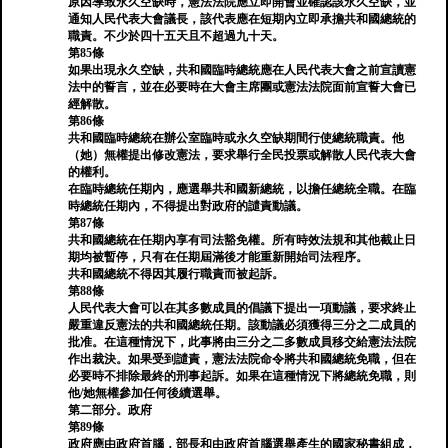
原因導致永久空缺時，憲法法院應立即開會並確認該永久空缺，並
通知人民代表大會議長，該代表應在短期內立即承擔共和國總統的
職責。不少於四十五天且不超過九十天。
第85條
如果出現永久空缺，共和國臨時總統應在人民代表大會之前宣讀憲
法中的誓言，並在必要時在大會主席團或憲法法院面前宣誓大會已
經解散。
第86條
共和國臨時總統在辦公室臨時或永久空缺期間行使總統職責。他
（她）無權提出修改憲法，要求舉行全民投票或解散人民代表大會
的權利。
在臨時總統任期內，應選舉共和國新總統，以擔任總統全職。在臨
時總統任期內，不得提出對政府的譴責動議。
第87條
共和國總統在任期內享有司法豁免權。所有時效法規和其他截止日
期均被暫停，只有在任期屆滿後才能重新開始司法程序。
共和國總統不得因其履行職責而被起訴。
第88條
人民代表大會可以在其多數成員的倡議下提出一項動議，要求終止
嚴重違反憲法的共和國總統任期。該動議必須獲得三分之二成員的
批准。在這種情況下，此事將由三分之二多數成員移交給憲法法院
作出裁決。如果受到譴責，憲法法院命令將共和國總統免職，但在
必要時不排除最終的刑事起訴。如果在這種情況下將總統免職，則
他/她無權參加任何後續選舉。
第二部分。政府
第89條
政府應由政府首腦，部長和由政府首腦選舉產生的國家秘書組成，