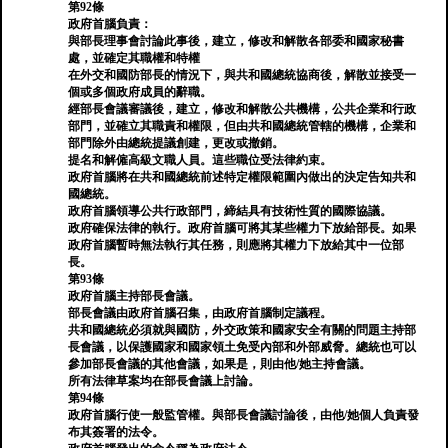
第92條
政府首腦負責：
與部長理事會討論此事後，建立，修改和解散各部委和國家秘書
處，並確定其職權和特權
在外交和國防部長的情況下，與共和國總統協商後，解散並接受一
個或多個政府成員的辭職。
經部長會議審議後，建立，修改和解散公共機構，公共企業和行政
部門，並確立其職責和權限，但由共和國總統管轄的機構，企業和
部門除外由總統提議創建，更改或撤銷。
提名和解僱高級文職人員。這些職位受法律約束。
政府首腦將在共和國總統前述特定權限範圍內做出的決定告知共和
國總統。
政府首腦領導公共行政部門，締結具有技術性質的國際協議。
政府確保法律的執行。政府首腦可將其某些權力下放給部長。如果
政府首腦暫時無法執行其任務，則應將其權力下放給其中一位部
長。
第93條
政府首腦主持部長會議。
部長會議由政府首腦召集，由政府首腦制定議程。
共和國總統必須就與國防，外交政策和國家安全有關的問題主持部
長會議，以保護國家和國家領土免受內部和外部威脅。總統也可以
參加部長會議的其他會議，如果是，則由他/她主持會議。
所有法律草案均在部長會議上討論。
第94條
政府首腦行使一般監管權。與部長會議討論後，由他/她個人負責發
布其簽署的法令。