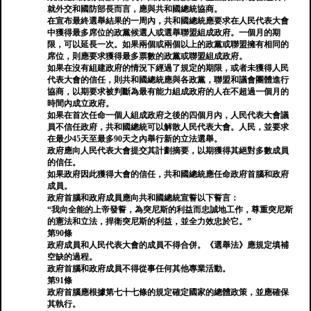
就外交和國防部長而言，應與共和國總統協商。
在宣布最終選舉結果的一周內，共和國總統應要求在人民代表大會
中獲得最多席位的政黨候選人或選舉聯盟組成政府。一個月的期
限，可以延長一次。如果兩個或兩個以上的政黨或聯盟擁有相同的
席位，則應要求獲得最多票數的政黨或聯盟組成政府。
如果在沒有組建政府的情況下經過了規定的期限，或者未獲得人民
代表大會的信任，則共和國總統應與各政黨，聯盟和議會團體進行
協商，以期要求被判斷為最有能力組成政府的人在不超過一個月的
時間內成立政府。
如果在首次任命一個人組成政府之後的四個月內，人民代表大會議
員不信任政府，共和國總統可以解散人民代表大會。人民，並要求
在最少45天至最多90天之內舉行新的立法選舉。
政府應向人民代表大會提交其計劃摘要，以期獲得其絕對多數成員
的信任。
如果政府因此獲得大會的信任，共和國總統應任命政府首腦和政府
成員。
政府首腦和政府成員應向共和國總統宣誓以下誓言：
“我向全能的上帝發誓，為突尼斯的利益而忠誠地工作，尊重突尼斯
的憲法和立法，捍衛突尼斯的利益，並全力效忠於它。”
第90條
政府成員和人民代表大會的成員不得合併。《選舉法》應規定填補
空缺的過程。
政府首腦和政府成員不得從事任何其他專業活動。
第91條
政府首腦應根據第七十七條的規定確定國家的總體政策，並應確保
其執行。