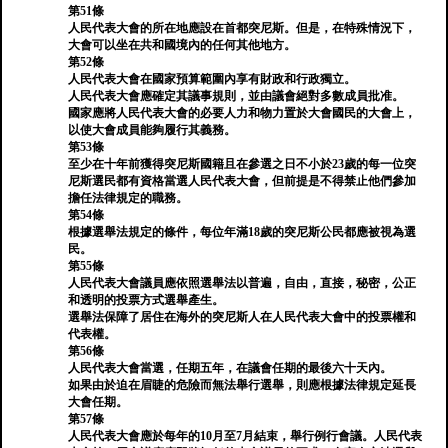
第51條
人民代表大會的所在地應設在首都突尼斯。但是，在特殊情況下，
大會可以坐在共和國境內的任何其他地方。
第52條
人民代表大會在國家預算範圍內享有財政和行政獨立。
人民代表大會應確定其議事規則，並由議會絕對多數成員批准。
國家應將人民代表大會的必要人力和物力置於大會國民的大會上，
以使大會成員能夠履行其義務。
第53條
至少在十年前獲得突尼斯國籍且在參選之日不小於23歲的每一位突
尼斯選民都有資格當選人民代表大會，但前提是不得禁止他們參加
擔任法律規定的職務。
第54條
根據選舉法規定的條件，每位年滿18歲的突尼斯公民都應被視為選
民。
第55條
人民代表大會議員應依照選舉法以普遍​​，自由，直接，秘密，公正
和透明的投票方式選舉產生。
選舉法保障了居住在海外的突尼斯人在人民代表大會中的投票權和
代表權。
第56條
人民代表大會當選，任期五年，在議會任期的最後六十天內。
如果由於迫在眉睫的危險而無法舉行選舉，則應根據法律規定延長
大會任期。
第57條
人民代表大會應於每年的10月至7月結束，舉行例行會議。人民代表