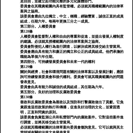
息自由，並建立起功能完整的多元化媒體部門。
委員會在其職責範圍內具有監管權。必須就其職權範圍內的法律草
案與之協商。
該委員會應由九位獨立，中立，稱職，經驗豐富，誠信正直的成員
組成，任期六年。每兩年更換三分之一成員。
第三部分。人權委員會
第128條
人權委員會監督對人權和自由的尊重和促進，並提出發展人權制度
的建議。必須就其授權範圍內的法律草案與之協商。
委員會對侵犯人權行為進行調查，以解決或將其移交給主管當局。
委員會應由具有能力和廉正的獨立和公正的成員組成。他們承擔的
職能為單個六年任期。
第四部分。可持續發展委員會和未來一代的權利
第129條
關於與經濟，社會和環境問題有關的法律草案以及發展計劃，應諮
詢可持續發展委員會和後代權利。委員會可就其職責範圍內的問題
發表意見。
委員會由具有能力和誠信的成員組成，其任期為六年。
第五部分。良好的治理和反腐敗委員會
第130條
善政和反腐敗委員會為善政以及預防和打擊腐敗做出了貢獻。它負
責跟進這些政策的執行和傳播，促進良好治理的文化，並鞏固透
明，正直和問責的原則。
該委員會負責監測公共和私營部門內的腐敗案件。它對這些案件進
行調查，並將其移交給主管當局。
必須就其職權範圍的法律草案向委員會徵詢意見。它可以就與其主
管領域有關的法規文本發表意見。