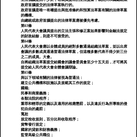
政府首腦提交的法律草案執行的。
政府首腦是唯一有權提出與批准條約和預算法草案有關的法律草案
的機構。
由總統或政府首腦提出的法律草案應被優先考慮。
第63條
人民代表大會議員提出的立法主張和修正案如果影響到金融法規定
的財政結餘，則是不可接受的。
第64條
人民代表大會應以全體成員的絕對多數通過組織法草案，並以出席
會議的多數成員通過普通法律草案，但這種多數代表不得少於三分
之二的成員。大會。
自將組織法草案提交給國會的議會委員會至少十五天后，才可將其
提交給人民代表大會全體會議辯論。
第65條
與以下領域有關的法律被視為普通法：
建立公共機構和設施以及規範其工作的規定；
國籍;
民事和商業義務；
各類法院的程序；
重罪和輕罪的定義以及適用的相應懲罰，以及違反行為所導致的侵
犯自由的處罰；
寬恕
規定稅收規則，百分比和收取程序；
貨幣發行規定；
國家的貸款和財務義務；
監管高級公共職位；