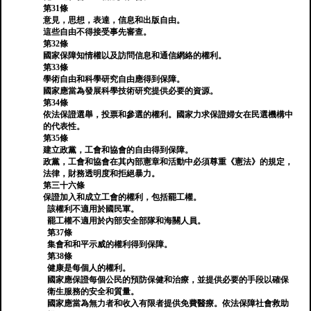
第31條
意見，思想，表達，信息和出版自由。
這些自由不得接受事先審查。
第32條
國家保障知情權以及訪問信息和通信網絡的權利。
第33條
學術自由和科學研究自由應得到保障。
國家應當為發展科學技術研究提供必要的資源。
第34條
依法保證選舉，投票和參選的權利。國家力求保證婦女在民選機構中
的代表性。
第35條
建立政黨，工會和協會的自由得到保障。
政黨，工會和協會在其內部憲章和活動中必須尊重《憲法》的規定，
法律，財務透明度和拒絕暴力。
第三十六條
保證加入和成立工會的權利，包括罷工權。
該權利不適用於國民軍。
罷工權不適用於內部安全部隊和海關人員。
第37條
集會和和平示威的權利得到保障。
第38條
健康是每個人的權利。
國家應保證每個公民的預防保健和治療，並提供必要的手段以確保
衛生服務的安全和質量。
國家應當為無力者和收入有限者提供免費醫療。依法保障社會救助