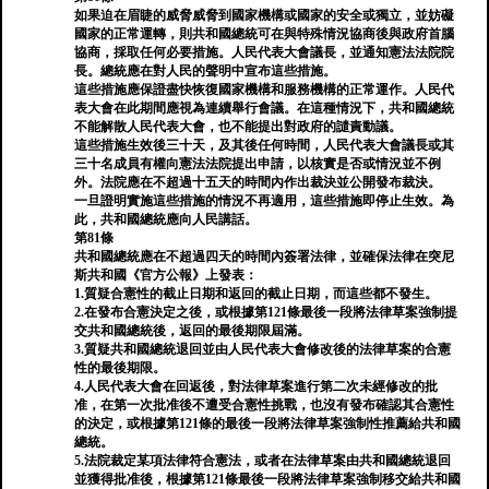
如果迫在眉睫的威脅威脅到國家機構或國家的安全或獨立，並妨礙
國家的正常運轉，則共和國總統可在與特殊情況協商後與政府首腦
協商，採取任何必要措施。人民代表大會議長，並通知憲法法院院
長。總統應在對人民的聲明中宣布這些措施。
這些措施應保證盡快恢復國家機構和服務機構的正常運作。人民代
表大會在此期間應視為連續舉行會議。在這種情況下，共和國總統
不能解散人民代表大會，也不能提出對政府的譴責動議。
這些措施生效後三十天，及其後任何時間，人民代表大會議長或其
三十名成員有權向憲法法院提出申請，以核實是否或情況並不例
外。法院應在不超過十五天的時間內作出裁決並公開發布裁決。
一旦證明實施這些措施的情況不再適用，這些措施即停止生效。為
此，共和國總統應向人民講話。
第81條
共和國總統應在不超過四天的時間內簽署法律，並確保法律在突尼
斯共和國《官方公報》上發表：
1.質疑合憲性的截止日期和返回的截止日期，而這些都不發生。
2.在發布合憲決定之後，或根據第121條最後一段將法律草案強制提
交共和國總統後，返回的最後期限屆滿。
3.質疑共和國總統退回並由人民代表大會修改後的法律草案的合憲
性的最後期限。
4.人民代表大會在回返後，對法律草案進行第二次未經修改的批
准，在第一次批准後不遭受合憲性挑戰，也沒有發布確認其合憲性
的決定，或根據第121條的最後一段將法律草案強制性推薦給共和國
總統。
5.法院裁定某項法律符合憲法，或者在法律草案由共和國總統退回
並獲得批准後，根據第121條最後一段將法律草案強制移交給共和國