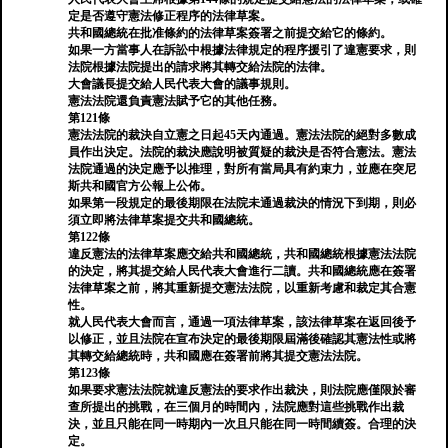
定是否遵守憲法修正程序的法律草案。
共和國總統在批准條約的法律草案簽署之前提交給它的條約。
如果一方當事人在訴訟中根據法律規定的程序援引了違憲要求，則
法院根據法院提出的請求將其轉交給法院的法律。
大會議長提交給人民代表大會的議事規則。
憲法法院還負責憲法賦予它的其他任務。
第121條
憲法法院的裁決自立憲之日起45天內通過。憲法法院的絕對多數成
員作出決定。法院的裁決應說明被質疑的裁決是否符合憲法。憲法
法院通過的決定應予以推理，對所有當局具有約束力，並應在突尼
斯共和國官方公報上公佈。
如果第一段規定的最後期限在法院未通過裁決的情況下到期，則必
須立即將法律草案提交共和國總統。
第122條
違反憲法的法律草案應交給共和國總統，共和國總統根據憲法法院
的決定，將其提交給人民代表大會進行二讀。共和國總統應在簽署
法律草案之前，將其重新提交憲法法院，以重新考慮和裁定其合憲
性。
就人民代表大會而言，通過一項法律草案，該法律草案在返回後予
以修正，並且法院在宣布決定的最後期限屆滿後確認其憲法性或將
其轉交給總統時，共和國應在簽署前將其提交憲法法院。
第123條
如果要求憲法法院就違反憲法的要求作出裁決，則法院應僅限於審
查所提出的挑戰，在三個月的時間內，法院應對這些挑戰作出裁
決，並且只能在同一時期內一次且只能在同一時間續簽。合理的決
定。