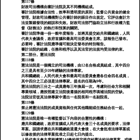
第117條
財政司法機構由審計法院及其不同機構組成。
審計法院根據合法性，效率和透明度的原則，監督公共資金的健全
管理。財政司法機構對公共審計師的賬目作出規定。它評估會計方
法並製裁發現的錯誤和失敗。財政司法部門協助立法和行政權力監
督《財務法》的執行和預算的關閉。
審計法院準備一份一般年度報告，並將其提交給共和國總統，人民
代表大會議長，政府首腦和最高司法委員會主席。該報告已發布。
必要時，審計法院應準備可能決定發布的特別報告。
審計法院的組織，任務和程序以及其法官的法規均受法律約束。
第二部分。憲法法院
第118條
憲法法院是一個獨立的司法機構，由12名合格成員組成，其中四分
之三是具有至少20年經驗的法律專家。
共和國總統，人民代表大會和最高司法委員會應各任命四名成員，
其中四分之三必須是法律專家。提名的任期為9年。
憲法法院的三分之一成員應每三年換屆一次。考慮到任命方和相關
專業領域，應按照建立法院後遵循的相同程序填補法院的空缺。
法院法官從其法律專家中選出一名院長和一名副院長。
第119條
禁止將憲法法院的成員資格與任何其他職能或任務結合在一起。
第120條
憲法法院是唯一有權監督以下內容的合憲性的機構：
應共和國總統，政府首腦或人民代表大會三十名成員的要求，法律
草案。該請求應在共和國總統退還大會後，在大會批准法律草案或
以修改後的法律草案批准之日起七日內提出。
人民代表大會主席根據第144條的規定提交給憲法的法律草案，或確