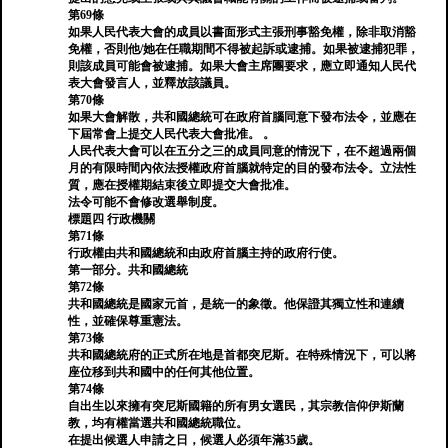
第69條
如果人民代表大會的成員以書面形式主張刑事豁免權，除非取消豁
免權，否則他/她在任職期間不得被起訴或逮捕。如果被逮捕犯罪，
則該成員可能會被逮捕。如果大會主席團要求，應立即通知人民代
表大會發言人，並釋放該議員。
第70條
如果大會解散，共和國總統可在政府首腦同意下發布法令，並應在
下屆常會上提交人民代表大會批准。 。
人民代表大會可以在五分之三的成員同意的情況下，在不超過兩個
月的有限時間內依法授權政府首腦就特定的目的發布法令。立法性
質，應在授權期結束後立即提交大會批准。
法令可能不會修改選舉制度。
標題四 行政機關
第71條
行政權由共和國總統和由政府首腦主持的政府行使。
第一部分。共和國總統
第72條
共和國總統是國家元首，是統一的象徵。他保證其獨立性和連續
性，並確保尊重憲法。
第73條
共和國總統府的正式所在地是首都突尼斯。在特殊情況下，可以將
座位移到共和國中的任何其他位置。
第74條
自出生以來擁有突尼斯國籍的所有男女選民，其宗教信仰伊斯蘭
教，均有權當選共和國總統職位。
在提出候選人申請之日，候選人必須年滿35歲。