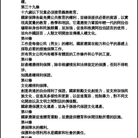
權。
第三十九條
十六歲以下兒童必須接受義務教育。
國家保障各級免費公共教育的權利，並確保提供必要的資源，以實
現高質量的教育，教學和培訓。它還應努力鞏固年輕一代的阿拉伯
穆斯林身份和民族歸屬，並加強，促進和推廣阿拉伯語言的使用，
並向外國語言，人類文明開放並傳播人權文化。
第40條
工作是每個公民（男女）的權利。國家應當在能力和公平的基礎上
採取必要的措施保障工作。
所有男女公民均有權享有體面的工作條件和公平的工資。
第41條
財產權應得到保障，除非根據情況和法律規定的保護，否則不得乾
涉。
知識產權得到保證。
第42條
文化權得到保障。
創意表達的自由得到了保證。國家鼓勵文化創造力，並支持加強民
族文化，促進其多樣性和更新，以促進寬容，抵制暴力，對不同文
化開放以及文明之間對話的價值觀。
國家應保護文化遺產，並為子孫後代保證文化遺產。
第43條
國家應當促進體育運動，並應提供體育和休閒活動所需的設施。
第44條
應保障水的權利。
保護和合理利用水是國家和社會的責任。