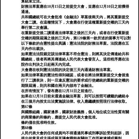
算結束立法。
財務法草案應在10月15日之前提交大會，並應在12月10日之前獲得
通過。
共和國總統可在大會批准《金融法》草案後兩天內，將其重新提交
大會二讀。在這種情況下，大會應在行使這種重新提交權的三天內
舉行第二次會議。
在重新提交後二讀通過法律草案之後的三天內，或者在行使重新提
交權的期限屆滿之後的三天內，第120條第一款所述的當事方可以對
以下條款的合憲性提出異議：憲法法院的財務法草案。法院應在五
天內作出裁決。
如果憲法法院裁定該法律草案不符合憲法，則將其決定傳達給共和
國總統，後者再將其傳達給人民代表大會發言人。這些程序應在法
院作出判決之日起兩天內完成。
大會應在收到憲法法院的決定後三天內通過財務法草案。
如果法律草案的憲法性得到確認，或者在將法律重新提交大會後進
行了二讀表決，則一旦違反憲法的要求或行使總統的重新提交權的
期限屆滿，則共和國在兩天內頒布了金融法。
在所有情況下，發布應在12月31日之前進行。
如果在12月31日前未通過金融法草案，則可以按照可續籤的總統令
在三個月內按支出法實施該法律。收入應繼續按照現行法律收取。
第67條
與國際組織，國家邊界，國家財政義務，個人地位或立法性質有關
的商業條約和條約，應提交人民代表大會批准。
條約僅在批准時生效。
第68條
人民代表大會的任何成員均不得通過民事或刑事訴訟受到起訴，因
提出的意見或主張或與其議會職能有關的工作而被逮捕或審判。