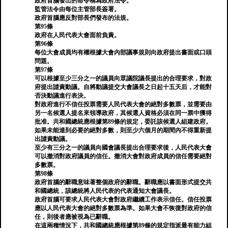
政府首腦發出的命令稱為政府法令。
監管法令由每位主管部長簽署。
政府首腦應反對部長們發布的法規。
第95條
政府在人民代表大會面前負責。
第96條
每位大會成員均有權根據大會內部議事規則向政府提出書面或口頭
問題。
第97條
可以根據至少三分之一的議員向眾議院議長提出的合理要求，對政
府提出譴責動議。自將動議提交大會議長之日起十五天后，才能對
否決動議進行表決。
對政府進行不信任投票需要人民代表大會的絕對多數票，並需要由
另一名候選人提名來領導政府，其候選人資格必須在同一票中獲得
批准。共和國總統應根據第89條的規定，委託該候選人組建政府。
如果未能達到必要的絕對多數，則至少六個月的期間內不得重新提
出譴責動議。
至少有三分之一的議員向國會議長提出合理要求後，人民代表大會
可以撤消對政府議員的信任。撤消大會對政府成員的信任需要絕對
多數票。
第98條
政府首腦的辭職意味著整個政府的辭職。辭職應以書面形式提交共
和國總統，該總統將人民代表的代表通知大會議長。
政府首腦可要求人民代表大會對政府繼續工作表示信任。信任投票
應以人民代表大會的絕對多數票為準。如果大會不恢復對政府的信
任，則後者應被視為已辭職。
在這兩種情況下，共和國總統應根據第89條的規定指派最有能力組