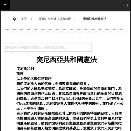
首頁
憲標對比全球法規資料庫
憲標對比全球憲法
突尼西亞共和國憲法
突尼斯2014
前言
以上帝的名義仁慈慈悲
我們突尼斯人民的代表，全國製憲會議的成員，
以我們的人民為爭取獨立，為建立國家，免於暴政的自由而奮鬥，為
國家的自由意志作出回應，實現為自由與尊嚴而進行的革命的目標感
到自豪，這是自2010年12月17日至1月14日的革命2011年，我們忠於我
們our道者的鮮血，忠於突尼斯人在世代相傳中的犧牲，並打破了不公
正，不平等和腐敗，
表示我們人民對伊斯蘭教義及其以開放和節制為特徵的目標，人類價
值觀和普遍人權的最高原則的承諾，並受我們歷史上苦難中積累的文
明遺產的啟發，從我們開明的改良主義運動是建立在我們伊斯蘭阿拉
伯身份的基礎和人類文明的成就的基礎上，並秉承了我們人民所取得