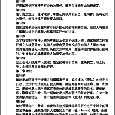
第55條
捍衛國家是阿富汗所有公民的責任。義務兵役條件由法律規定。
第56條
遵守憲法規定，遵守法律，尊重公共秩序和安全，是阿富汗所有公民
的責任。無視法律不應被視為藉口。
第57條
國家應當依法保障在阿富汗的外國公民的權利和自由。這些人有義務
在國際法規定的範圍內尊重阿富汗州的法律。
第58條
為了監督對阿富汗人權的尊重以及促進和保護人權，國家應建立阿富
汗獨立人權委員會。每個人都應向委員會投訴侵犯個人人權的行為。
委員會應將侵犯人權的行為提交法律當局，並協助他們捍衛自己的權
利。委員會的組織和運作方法應受法律約束。
第59條
禁止任何人操縱本《憲法》規定的權利和自由，並為獨立，領土完
整，主權以及民族團結行徑。
第三章 總統
第60條
總統應為阿富汗伊斯蘭共和國國家元首，並根據本《憲法》的規定在
行政，立法和司法領域行使其職權。總統應有兩名副主席，第一和第
二。總統候選人應向國家宣布兩位副總統競選夥伴的姓名。總統缺
席，辭職或死亡時，第一副總統應按照本憲法的規定行事。在第一副
主席缺席的情況下，第二副主席應按照本《憲法》的規定行事。
第61條
總統通過自由，普遍，秘密和直接投票獲得選民百分之五十以上的選
票選舉產生。總統任期於大選後第五年的下薩（Jawza）屆滿。新總
統的選舉應在總統任期屆滿前的三十至六十天內舉行。如果在第一輪