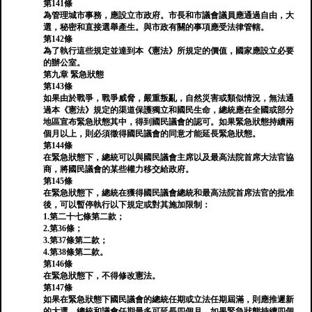
第141條
為管理城市事務，應設立市政府。市長和市議會議員應通過自由，大
選，秘密和直接選舉產生。與市政有關的事項應受法律管轄。
第142條
為了執行這些規定並達到本《憲法》所規定的價值，國家應設立必要
的辦公室。
第九章 緊急狀態
第143條
如果由於戰爭，戰爭威脅，嚴重叛亂，自然災害或類似情況，無法通
過本《憲法》規定的渠道保護獨立和國民生命，總統應在全國或部分
地區宣布緊急狀態其中，得到國民議會的認可。如果緊急狀態持續兩
個月以上，則必須徵得國民議會的同意才能延長緊急狀態。
第144條
在緊急狀態下，總統可以與國民議會主席以及最高法院首席大法官協
商，將國民議會的某些權力移交給政府。
第145條
在緊急狀態下，總統在獲得國民議會總統和最高法院首席法官的批准
後，可以暫停執行以下規定或對其施加限制：
1.第二十七條第二款；
2.第36條；
3.第37條第二款；
4.第38條第二款。
第146條
在緊急狀態下，不得修改憲法。
第147條
如果在緊急狀態下國民議會的總統任期或立法任期屆滿，則應推遲新
的大選，總統和議會任期最多可延長四個月。如果緊急狀態持續四個