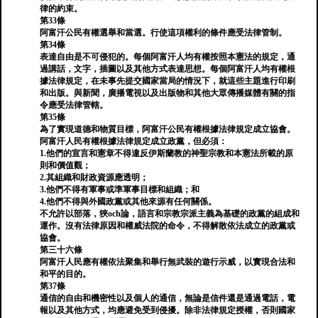
律的約束。
第33條
阿富汗公民有權選舉和當選。行使這項權利的條件應受法律管制。
第34條
表達自由是不可侵犯的。每個阿富汗人均有權按照本憲法的規定，通
過講話，文字，插圖以及其他方式表達思想。每個阿富汗人均有權根
據法律規定，在未事先提交國家當局的情況下，就這些主題進行印刷
和出版。與新聞，廣播電視以及出版物和其他大眾傳播媒體有關的指
令應受法律管轄。
第35條
為了實現道德和物質目標，阿富汗公民有權根據法律規定成立協會。
阿富汗人民有權根據法律規定成立政黨，但必須：
1.他們的宣言和憲章不得違反伊斯蘭教的神聖宗教和本憲法所載的原
則和價值觀；
2.其組織和財政資源應透明；
3.他們不得有軍事或準軍事目標和組織；和
4.他們不得與外國政黨或其他來源有任何關係。
不允許以部落，狹och論，語言和宗教宗派主義為基礎的政黨的組成和
運作。沒有法律原因和權威法院的命令，不得解散依法成立的政黨或
協會。
第三十六條
阿富汗人民應有權依法聚集和舉行無武裝的遊行示威，以實現合法和
和平的目的。
第37條
通信的自由和機密性以及個人的通信，無論是信件還是通過電話，電
報以及其他方式，均應避免受到侵擾。除非法律規定授權，否則國家