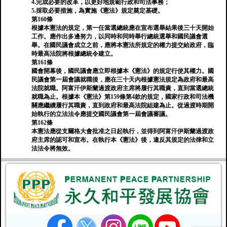
4.完成必要的改革，以更好地規範行政和司法事務；
5.採取必要措施，為實施《憲法》規定奠定基礎。
第160條
根據本憲法的規定，第一任當選總統應在宣布選舉結果後三十天開始
工作。應作出多邊努力，以同時和同時舉行總統選舉和國民議會選
舉。在國民議會成立之前，應將本憲法所規定的權力提交給政府，臨
時最高法院將根據總統令建立。
第161條
國會開幕後，國民議會應立即根據本《憲法》的規定行使其權力。國
民議會第一屆會議就職後，應在三十天內根據憲法規定為政府和最高
法院就職。阿富汗伊斯蘭過渡政府主席將履行其職責，直到當選總統
就職為止。根據本《憲法》第159條第4款的規定，國家行政和司法機
關應繼續履行其職責，直到政府和最高法院組建為止。從過渡時期開
始執行的立法法令應提交國民議會第一屆會議審議。
第162條
本憲法應從支爾格大會批准之日起執行，並得到阿富汗伊斯蘭過渡政
府主席的認可和宣布。在執行本《憲法》後，違反其規定的法律和立
法法令將無效。