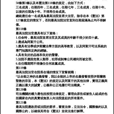
50條第3條以及本憲法第118條的規定，由如下方式：
三名成員，任期四年，三名成員，任期七年，三名成員，任期十年。
以後的任期為十年。不得再任命成員。
總統應任命一名成員為最高法院首席大法官。除非在本《憲法》第
127條規定的情況下，否則最高法院法官直到任期屆滿為止均不得解
僱。
第118條
最高法院法官應具有以下資格：
1.任命時，最高法院首席法官及其成員的年齡不得少於四十歲。
2.應成為阿富汗公民。
3.應具有法學或伊斯蘭法學方面的高等教育，以及阿富汗司法系統的
專門知識和足夠的經驗。
4.具有良好的品格和良好的聲譽。
5.法院不應因危害人類罪，犯罪或剝奪公民權利而被定罪。
6.在任職期間不得擔任任何政黨成員。
第119條
最高法院法官在院長在場的情況下宣誓就職：
“以全能之神的名義發誓，我以全能的上帝的名義發誓按照伊斯蘭教
聖教的宗旨，本《憲法》的規定以及阿富汗的其他法律，實現正義與
正義以最大的誠實，公義和公正地履行司法職責。”
第120條
司法機關的權力應包括按照法律規定，審理由原告或被告人組成的包
括國家在內的真實或無形人向法院提起的所有案件。
第121條
最高法院應政府或法院的要求，審查法律，立法法令，國際條約以及
國際公約，以確保其符合《憲法》並依法進行解釋。