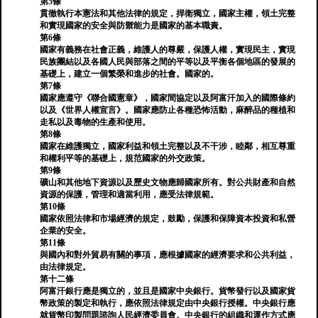
第5條
貫徹執行本憲法和其他法律的規定，捍衛獨立，國家主權，領土完整
和實現國家的安全與防禦能力是國家的基本職責。
第6條
國家有義務在社會正義，維護人的尊嚴，保護人權，實現民主，實現
民族團結以及各國人民與部落之間的平等以及平衡各個地區的發展的
基礎上，建立一個繁榮和進步的社會。國家的。
第7條
國家應遵守《聯合國憲章》，國家間協定以及阿富汗加入的國際條約
以及《世界人權宣言》。國家應防止各種恐怖活動，麻醉品的種植和
走私以及毒物的生產和使用。
第8條
國家在維護獨立，國家利益和領土完整以及不干涉，睦鄰，相互尊重
和權利平等的基礎上，規范國家的外交政策。
第9條
礦山和其他地下資源以及歷史文物應歸國家所有。對公共財產和自然
資源的保護，管理和適當利用，應受法律規範。
第10條
國家依照法律和市場經濟的規定，鼓勵，保護和保障資本投資和私營
企業的安全。
第11條
與國內和對外貿易有關的事項，應根據國家的經濟要求和公共利益，
由法律規定。
第十二條
阿富汗銀行應是獨立的，並且是國家中央銀行。貨幣發行以及國家貨
幣政策的製定和執行，應依照法律規定由中央銀行授權。中央銀行應
就貨幣印製問題諮詢人民經濟委員會。中央銀行的組織和運作方式應