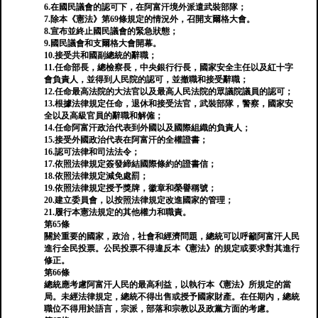
6.在國民議會的認可下，在阿富汗境外派遣武裝部隊；
7.除本《憲法》第69條規定的情況外，召開支爾格大會。
8.宣布並終止國民議會的緊急狀態；
9.國民議會和支爾格大會開幕。
10.接受共和國副總統的辭職；
11.任命部長，總檢察長，中央銀行行長，國家安全主任以及紅十字
會負責人，並得到人民院的認可，並撤職和接受辭職；
12.任命最高法院的大法官以及最高人民法院的眾議院議員的認可；
13.根據法律規定任命，退休和接受法官，武裝部隊，警察，國家安
全以及高級官員的辭職和解僱；
14.任命阿富汗政治代表到外國以及國際組織的負責人；
15.接受外國政治代表在阿富汗的全權證書；
16.認可法律和司法法令；
17.依照法律規定簽發締結國際條約的證書信；
18.依照法律規定減免處罰；
19.依照法律規定授予獎牌，徽章和榮譽稱號；
20.建立委員會，以按照法律規定改進國家的管理；
21.履行本憲法規定的其他權力和職責。
第65條
關於重要的國家，政治，社會和經濟問題，總統可以呼籲阿富汗人民
進行全民投票。公民投票不得違反本《憲法》的規定或要求對其進行
修正。
第66條
總統應考慮阿富汗人民的最高利益，以執行本《憲法》所規定的當
局。未經法律規定，總統不得出售或授予國家財產。在任期內，總統
職位不得用於語言，宗派，部落和宗教以及政黨方面的考慮。