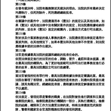
下均應公開其裁決。
第129條
在發布裁決時，法院有義務陳述其裁決的理由。法院的所有最終決定
均應執行，但死刑除外，死刑應經總統批准。
第130條
在審議中的案件中，法院應適用本《憲法》的規定以及其他法律。如
果《憲法》或其他法律中沒有關於案件的規定，則法院應根據哈納菲
的判例，並在本《憲法》規定的範圍內，以最佳方式進行司法裁決。
第131條
對於涉及什葉派教徒的個人事務的案件，法院應依照法律規定適用什
葉派判例。在其他情況下，如果本憲法和其他法律不作澄清，則法院
應根據本節的法律作出裁決。
第132條
法官是根據最高法院的提議和總統的批准任命的。
依照法律規定進行的法官的任命，調動，晉升，處罰和退休提議，應
在最高法院的權限內。為了更好地規範司法和司法行政事務並進行必
要的改革，最高法院應設立司法行政總署。
第133條
當法官被指控犯有罪行時，最高法院應根據法律規定審議此案。最高
法院在審理了答辯後，如果認為該指控是有效的，則應向院長提出建
議，請其免職法官。經總統批准後，應根據法律規定解僱被告法官並
予以處罰。
第134條
依法規定，發現犯罪是警察的職責，在法院對被告進行調查和立案是
檢察院的責任。檢察院應是執行機關的一部分，其執行應獨立。檢察
院的組織，權限和工作方法應受法律約束。特殊法律應規范武裝部
隊，警察和國家安全官員對職務犯罪的發現和調查。