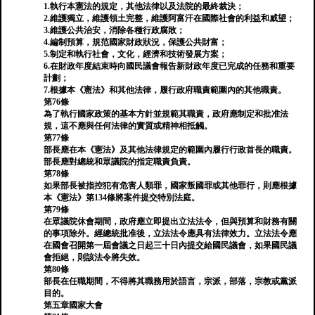
1.執行本憲法的規定，其他法律以及法院的最終裁決；
2.維護獨立，維護領土完整，維護阿富汗在國際社會的利益和威望；
3.維護公共治安，消除各種行政腐敗；
4.編制預算，規范國家財政狀況，保護公共財富；
5.制定和執行社會，文化，經濟和技術發展方案；
6.在財政年度結束時向國民議會報告新財政年度已完成的任務和重要
計劃；
7.根據本《憲法》和其他法律，履行政府職責範圍內的其他職責。
第76條
為了執行國家政策的基本方針並規範其職責，政府應制定和批准法
規，這不應與任何法律的實質或精神相抵觸。
第77條
部長應在本《憲法》及其他法律規定的範圍內履行行政首長的職責。
部長應對總統和眾議院的指定職責負責。
第78條
如果部長被指控犯有危害人類罪，國家叛國罪或其他罪行，則應根據
本《憲法》第134條將案件提交特別法庭。
第79條
在眾議院休會期間，政府應立即提出立法法令，但與預算和財務有關
的事項除外。經總統批准後，立法法令應具有法律效力。立法法令應
在國會召開第一屆會議之日起三十日內提交給國民議會，如果國民議
會拒絕，則該法令將失效。
第80條
部長在任職期間，不得將其職務用於語言，宗派，部落，宗教或黨派
目的。
第五章國家大會