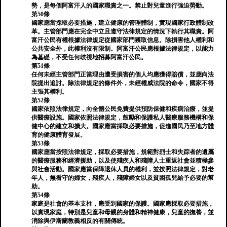
勢，是每個阿富汗人的國家職責之一。禁止對兒童進行強迫勞動。
第50條
國家應當採取必要措施，建立健康的管理體制，實現國家行政體制改
革。主管部門應在完全中立且遵守法律規定的情況下執行其職責。阿
富汗公民有權根據法律規定從國家部門獲取信息。除損害他人權利和
公共安全外，此權利沒有限制。阿富汗公民應根據法律規定，以能力
為基礎，不受任何歧視地招募阿富汗公民。
第51條
任何未經主管部門正當理由遭受損害的個人均應獲得賠償，並應向法
院提出追討。除法律規定的條件外，未經權威法院的命令，國家不得
主張其權利。
第52條
國家依照法律規定，向全體公民免費提供預防保健和疾病治療，並提
供醫療設施。國家依照法律規定，鼓勵和保護私人醫療服務機構和保
健中心的建立和擴大。國家應當採取必要措施，促進國民乃至地方體
育的健康體育發展。
第53條
國家應當按照法律規定，採取必要措施，規範對烈士和失踪者的遺屬
的醫療服務和經濟援助，以及使殘疾人和殘障人士重返社會並積極參
與社會活動。國家應當保障退休人員的權利，並按照法律規定，對老
年人，無看守的婦女，殘疾人，殘障婦女以及貧困孤兒給予必要的幫
助。
第54條
家庭是社會的基本支柱，應受到國家的保護。國家應採取必要措施，
以實現家庭，特別是兒童和母親的身體和精神健康，兒童的撫養，並
消除與伊斯蘭教義相反的有關傳統。