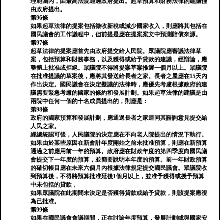
理範圍內，由最高法院通過政府提出。起草預算和財務法律的建議僅
由政府提出。
第96條
如果起草法律的提案包括徵收新稅或減少國家收入，則應將其包括在
國民議會的工作議程中，但前提是應在提案案文中預測賠償來源。
第97條
起草法律的提案應首先由政府提交給人民院。眾議院應審議法律草
案，包括預算和財務事務，以及獲得或給予貸款的建議，經辯論，應
整體上批准或拒絕。眾議院不得將提案草案推遲一個月以上。眾議院
在批准提議的草案後，應將其發送給長者之家。長者之屋應在15天內
作出決定。國民議會在決定擬議的法律時，應優先考慮根據政府的建
議需要緊急考慮的國家的條約和發展計劃。如果起草法律的建議是由
兩院中任何一個的十名成員提出的，則應是：
第98條
政府的國家預算和發展計劃，應通過長者之家連同其諮詢意見提交給
人民之家。
經總統認可後，人民議院的決定應在不向老人院提出的情況下執行。
如果由於某些原因在新會計年度開始之前未批准預算，則應在新預算
通過之前應用前一年的預算。政府應在財政年度的第四季度向國民議
會提交下一年度的預算，並簡要說明本年度的預算。前一年財政預算
的確切帳目應在未來六個月內根據法律規定提交國民議會。眾議院收
到預算後，不得將預算批准延後1個月以上，並准予獲得或授予預算
中未包括的貸款，
如果眾議院在此期間未決定是否獲得貸款或給予貸款，則該提案應視
為已批准。
第99條
如果在國民議會會議期間，正在討論年度預算，發展計劃或與國家安