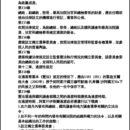
為政黨成員。
第154條
總統，副總統，部長，最高法院法官和總檢察長的財產，應在任職前
後由法律設立的機構進行登記，審查和公佈。
第155條
依照法律規定，為副總統，部長，總統以及國民議會和最高法院議
員，法官和總檢察長確定適當的薪金。
第156條
應當設立獨立選舉委員會，按照法律規定管理和監督各種選舉，並參
照人民的普遍輿論。
第157條
應當根據法律規定設立監督憲法執行情況的獨立委員會。該委員會委
員由總統任命，並得到人民院的認可。
第十二章。過渡性規定
第158條
在適當尊重本《憲法》規定的情況下，應由1381（HS）的緊急支爾
格大會（2002年）授予前阿富汗國王穆罕默德·扎希爾·沙阿國王Ma下
的民族之父和特權。在他的一生中保存下來。
第159條
憲法通過與國民議會就職之間的過渡時期應視為過渡時期。
在過渡時期，阿富汗伊斯蘭過渡政府應履行以下職責：
1.在六個月內發布與總統，國民議會和地方議會選舉有關的立法法
令；
2.在不到一年的時間內發布有關法院的組織和權力的法令，以及有關
基本組織法的工作的啟動；
3.設立獨立選舉委員會；