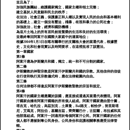
並且為了：
加強民族團結，維護國家獨立，國家主權和領土完整；
建立基於人民意願和民主的秩序；
在法治，社會正義，保護廉正和人權以及實現人民的自由和基本權利
的基礎上，建立一個沒有壓迫，殘暴，歧視和暴力的公民社會；
加強政治，社會，經濟和國防機構；
為這片土地上的所有居民創造繁榮的生活和良好的生活環境；
並最終奪回阿富汗在國際大家庭中的適當地位；
根據2004年1月3日在喀布爾舉行的支爾格大會的當選代表，根據歷
史，文化和社會現實以及時間要求，在這裡批准了該憲法。
第一章國家
第1條
阿富汗應為伊斯蘭共和國，獨立，統一和不可分割的國家。
第二條
伊斯蘭教的神聖宗教是阿富汗伊斯蘭共和國的宗教。其他信仰的信徒
在行使和執行其宗教儀式時，應在法律範圍內自由。
第三條
任何法律都不得違反阿富汗伊斯蘭教聖教的宗旨和規定。
第4條
阿富汗的國家主權應屬於該國，應直接或通過其當選代表體現。阿富
汗國家由擁有阿富汗國籍的所有個人組成。阿富汗國家應由普什圖，
塔吉克，哈扎拉，烏茲別克，土庫曼，Bal路支，帕恰伊，努里斯塔
尼，艾瑪克，阿拉伯，基爾吉茲，齊齊爾巴什，古茹爾，布拉威和其
他部落組成。阿富汗一詞適用於每個阿富汗公民。阿富汗國家的任何
個人都不應被剝奪公民身份。公民身份和庇護相關事務應受法律管
轄。