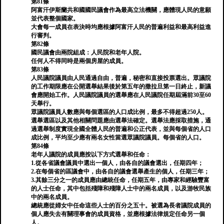
第81條
阿富汗伊斯蘭共和國國民議會作為最高立法機關，應體現人民的意願
並代表整個國家。
大會每一成員在表決時均應根據阿富汗人民的普遍利益和最高利益進
行審判。
第82條
國民議會由兩院組成：人民院和老年人院。
任何人不得同時是兩個房屋的成員。
第83條
人民議院議員由人民通過自由，普遍，秘密和直接投票選出。眾議院
的工作期限應在公開選舉結果後於第五年的撒拉旦第一日終止，新議
會應開始工作。人民議院議員的選舉應在人民議院任期屆滿前30至60
天舉行。
眾議院議員人數應與每個選區的人口成比例，最多不得超過250人。
選舉選區以及其他相關問題應由選舉法確定。選舉法應採取措施，通
過選舉制度實現全國全體人民的普遍和公正代表，並與每個省的人口
成比例，平均至少應有兩名女性當選眾議院議員。每個省的人口。
第84條
老年人議院的成員應按以下方式選舉和任命：
1.從各省議會議員中選出一個人，由各自的議會選出，任期四年；
2.在每個省的區議會中，由各自的議會選舉產生的個人，任期三年；
3.其餘三分之一的成員應由總統任命，任期五年，由專家和經驗豐富
的人士任命，其中包括殘障和殘障人士中的兩名成員，以及游牧民族
中的兩名成員。
總統應從婦女中任命這些人士的百分之五十。被選為長者議院成員的
個人應失去有關理事會的成員資格，並應根據法律規定任命另一個
人。