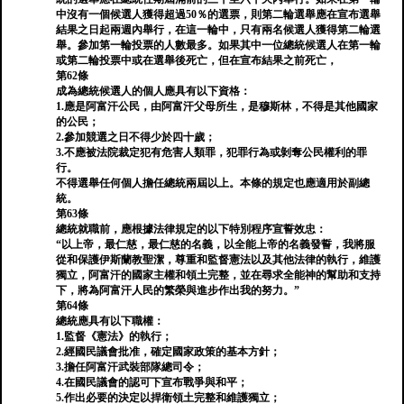
中沒有一個候選人獲得超過50％的選票，則第二輪選舉應在宣布選舉
結果之日起兩週內舉行，在這一輪中，只有兩名候選人獲得第二輪選
舉。參加第一輪投票的人數最多。如果其中一位總統候選人在第一輪
或第二輪投票中或在選舉後死亡，但在宣布結果之前死亡，
第62條
成為總統候選人的個人應具有以下資格：
1.應是阿富汗公民，由阿富汗父母所生，是穆斯林，不得是其他國家
的公民；
2.參加競選之日不得少於四十歲；
3.不應被法院裁定犯有危害人類罪，犯罪行為或剝奪公民權利的罪
行。
不得選舉任何個人擔任總統兩屆以上。本條的規定也應適用於副總
統。
第63條
總統就職前，應根據法律規定的以下特別程序宣誓效忠：
“以上帝，最仁慈，最仁慈的名義，以全能上帝的名義發誓，我將服
從和保護伊斯蘭教聖潔，尊重和監督憲法以及其他法律的執行，維護
獨立，阿富汗的國家主權和領土完整，並在尋求全能神的幫助和支持
下，將為阿富汗人民的繁榮與進步作出我的努力。”
第64條
總統應具有以下職權：
1.監督《憲法》的執行；
2.經國民議會批准，確定國家政策的基本方針；
3.擔任阿富汗武裝部隊總司令；
4.在國民議會的認可下宣布戰爭與和平；
5.作出必要的決定以捍衛領土完整和維護獨立；