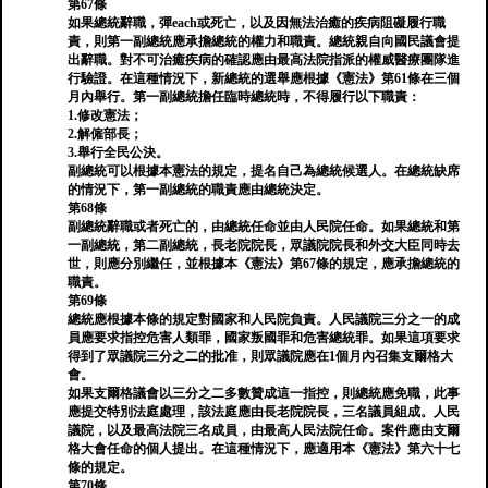
第67條
如果總統辭職，彈each或死亡，以及因無法治癒的疾病阻礙履行職
責，則第一副總統應承擔總統的權力和職責。總統親自向國民議會提
出辭職。對不可治癒疾病的確認應由最高法院指派的權威醫療團隊進
行驗證。在這種情況下，新總統的選舉應根據《憲法》第61條在三個
月內舉行。第一副總統擔任臨時總統時，不得履行以下職責：
1.修改憲法；
2.解僱部長；
3.舉行全民公決。
副總統可以根據本憲法的規定，提名自己為總統候選人。在總統缺席
的情況下，第一副總統的職責應由總統決定。
第68條
副總統辭職或者死亡的，由總統任命並由人民院任命。如果總統和第
一副總統，第二副總統，長老院院長，眾議院院長和外交大臣同時去
世，則應分別繼任，並根據本《憲法》第67條的規定，應承擔總統的
職責。
第69條
總統應根據本條的規定對國家和人民院負責。人民議院三分之一的成
員應要求指控危害人類罪，國家叛國罪和危害總統罪。如果這項要求
得到了眾議院三分之二的批准，則眾議院應在1個月內召集支爾格大
會。
如果支爾格議會以三分之二多數贊成這一指控，則總統應免職，此事
應提交特別法庭處理，該法庭應由長老院院長，三名議員組成。人民
議院，以及最高法院三名成員，由最高人民法院任命。案件應由支爾
格大會任命的個人提出。在這種情況下，應適用本《憲法》第六十七
條的規定。
第70條