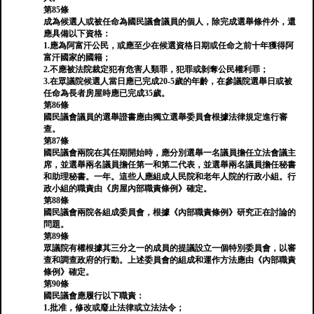
第85條
成為候選人或被任命為國民議會議員的個人，除完成選舉條件外，還
應具備以下資格：
1.應為阿富汗公民，或應至少在候選資格日期或任命之前十年獲得阿
富汗國家的國籍；
2.不應被法院裁定犯有危害人類罪，犯罪或剝奪公民權利罪；
3.在眾議院候選人當日應已完成20-5歲的年齡，在參議院選舉日或被
任命為長者房屋時應已完成35歲。
第86條
國民議會議員的選舉證書應由獨立選舉委員會根據法律規定進行審
查。
第87條
國民議會兩院在其任期開始時，應分別選舉一名議員擔任立法會議主
席，並選舉兩名議員擔任第一和第二代表，並選舉兩名議員擔任秘書
和助理秘書。一年。這些人應組成人民院和老年人院的行政小組。行
政小組的職責由《房屋內部職責條例》確定。
第88條
國民議會兩院各組成委員會，根據《內部職責條例》研究正在討論的
問題。
第89條
眾議院有權根據其三分之一的成員的提議設立一個特別委員會，以審
查和調查政府的行動。上述委員會的組成和運作方法應由《內部職責
條例》確定。
第90條
國民議會應履行以下職責：
1.批准，修改或廢止法律或立法法令；