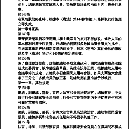
多月，總統應致電支爾格大會。緊急狀態終止後兩個月內，應舉行選
舉。
第148條
在緊急狀態終止時，根據本《憲法》第144條和第145條採取的措施應
立即失效。
第十章修正案
第149條
遵守伊斯蘭教義和伊斯蘭共和主義宗旨的原則不得修改。修改人民的
基本權利只應予以改善。經總統的提議和多數國民議會議員的批准，
在適當尊重新經驗和新要求的前提下，對本《憲法》其他條款的修改
以及本《憲法》第67和146條的規定將生效。
第150條
為了處理修訂提案，應根據總統令成立由政府，國民議會和最高法院
組成的委員會，以準備提案草案。為批准該修正案，根據總統支爾格
會議章節的規定，以總統令召集國民支爾格會議。如果支爾格大會批
准了三分之二多數成員的修正案，則總統應在批准後予以執行。
第十一章。其他規定
第151條
總統，副總統，部長，首席大法官和最高法院法官，總檢察長，中央
銀行行長和國家安全局局長，行長和市長在任期內不得從事任何有利
可圖的業務與國家。
第152條
總統，副總統，部長，首席大法官和最高法院法官，總統和國民議會
議員，總檢察長和法官在其任期內不得從事其他工作。
第153條
法官，律師，武裝部隊官員，警察和國家安全官員在任職期間不得成