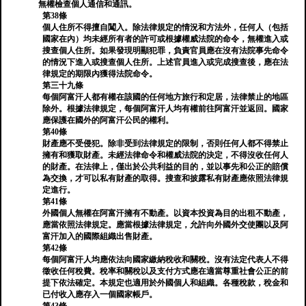
無權檢查個人通信和通訊。
第38條
個人住所不得擅自闖入。除法律規定的情況和方法外，任何人（包括
國家在內）均未經所有者的許可或根據權威法院的命令，無權進入或
搜查個人住所。如果發現明顯犯罪，負責官員應在沒有法院事先命令
的情況下進入或搜查個人住所。上述官員進入或完成搜查後，應在法
律規定的期限內獲得法院命令。
第三十九條
每個阿富汗人都有權在該國的任何地方旅行和定居，法律禁止的地區
除外。根據法律規定，每個阿富汗人均有權前往阿富汗並返回。國家
應保護在國外的阿富汗公民的權利。
第40條
財產應不受侵犯。除非受到法律規定的限制，否則任何人都不得禁止
擁有和獲取財產。未經法律命令和權威法院的決定，不得沒收任何人
的財產。在法律上，僅出於公共利益的目的，並以事先和公正的賠償
為交換，才可以私有財產的取得。搜查和披露私有財產應依照法律規
定進行。
第41條
外國個人無權在阿富汗擁有不動產。以資本投資為目的出租不動產，
應當依照法律規定。應當根據法律規定，允許向外國外交使團以及阿
富汗加入的國際組織出售財產。
第42條
每個阿富汗人均應依法向國家繳納稅收和關稅。沒有法定代表人不得
徵收任何稅費。稅率和關稅以及支付方式應在適當尊重社會公正的前
提下依法確定。本規定也適用於外國個人和組織。各種稅款，稅金和
已付收入應存入一個國家帳戶。