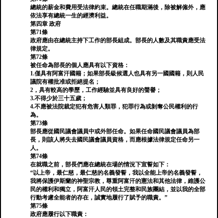
總統的薪金和費用受法律約束。總統在任職期滿後，除被解僱外，應
依法享有總統一生的經濟利益。
第四章 政府
第71條
政府應由在總統主持下工作的部長組成。部長的人數及其職責應受法
律規定。
第72條
被任命為部長的個人應具有以下資格：
1.僅具有阿富汗國籍；如果部長級候選人也具有另一國國籍，則人民
議院有權批准或拒絕提名；
2，具有較高的學歷，工作經驗並具有良好的聲譽；
3.不得少於三十五歲；
4.不應被法院裁定犯有危害人類罪，犯罪行為或剝奪公民權利的行
為。
第73條
部長應從國民議會議員中或外部任命。如果任命國民議會議員為部
長，則該人將失去國民議會議員資格，而應根據法律規定任命另一
人。
第74條
在就職之前，部長們應在總統在場的情況下宣誓如下：
“以上帝，最仁慈，最仁慈的名義發誓，我以全能上帝的名義發誓，
我將保護伊斯蘭的神聖宗教，尊重阿富汗的憲法和其他法律，維護公
民的權利和獨立，阿富汗人民的領土完整和民族團結，並以我的全部
行動考慮全能者的存在，誠實地履行了賦予的職責。”
第75條
政府應履行以下職責：