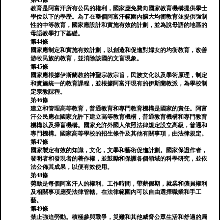
第43條
教育是阿富汗所有公民的權利，國家應免費向國家教育機構提供學士
學位以下的學歷。為了在整個阿富汗範圍內擴大均衡教育並提供強制
性的中等教育，國家應設計和實施有效的計劃，並為說母語的地區的
母語教學打下基礎。
第44條
國家應制定和實施有效計劃，以創造和促進對婦女的均衡教育，改善
游牧民族的教育，並消除該國的文盲現象。
第45條
國家應根據伊斯蘭教的神聖宗教宗旨，民族文化以及學術原理，制定
和實施統一的教育課程，並根據阿富汗現有的伊斯蘭教派，為學校制
定宗教課程。
第46條
建立和管理高等教育，普通教育和專門教育機構是國家的責任。阿富
汗公民應在國家允許下建立高等教育機構，普通教育機構和專門教育
機構以及掃盲機構。國家允許外國人依照法律規定設立高級，普通和
專門機構。國家高等學校的招生條件及其他有關事項，由法律規定。
第47條
國家製定有效的知識，文化，文學和藝術促進計劃。國家保證作者，
發明者和發現者的著作權，並鼓勵和保護各個領域的科學研究，並依
法​​公佈其成果，以便有效使用。
第48條
勞動是每個阿富汗人的權利。工作時間，帶薪假期，就業和僱員權利
及相關事項應受法律管轄。在法律範圍內可以自由選擇職業和手工
藝。
第49條
禁止強迫勞動。積極參與戰爭，災難和其他威脅公眾生活和舒適的局