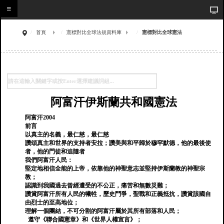
首頁
憲標對比全球法規資料庫
憲標對比全球憲法
阿富汗伊斯蘭共和國憲法
阿富汗2004
前言
以真主的名義，最仁慈，最仁慈
讚頌真主和世界的支持者安拉；讚美與和平歸於穆罕默德，他的最後使
者，他的門徒和追隨者
我們阿富汗人民：
堅定地相信全能的上帝，依靠他的神聖意志並堅持伊斯蘭教的神聖宗
教；
認識到我國過去曾經遭受的不公正，痛苦和無數災難；
讚賞阿富汗所有人民的犧牲，歷史鬥爭，聖戰和正義抵抗，讚賞該國自
由烈士的至高地位；
理解一個團結，不可分割的阿富汗屬於其所有部落和人民；
遵守《聯合國憲章》和《世界人權宣言》；