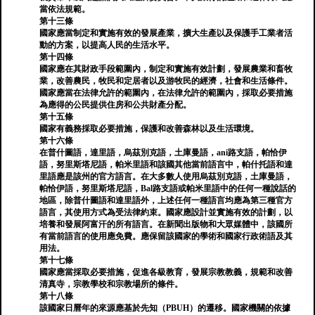
當依法規範。
第十三條
國家應當制定和實施有效的發展產業，擴大生產以及保護手工業者活
動的方案，以提高人民的生活水平。
第十四條
國家應在其財政手段範圍內，制定和實施有效計劃，發展農業和畜牧
業，改善農民，牧民和定居者以及游牧民的經濟，社會和生活條件。
國家應當在法律允許的範圍內，在法律允許的範圍內，採取必要措施
為應得的公民提供住房和公共財產分配。
第十五條
國家有義務採取必要措施，保護和改善森林以及生活環境。
第十六條
在普什圖語，達里語，烏茲別克語，土庫曼語，ani路支語，帕恰伊
語，努里斯塔尼語，帕米里語和該國其他當前語言中，帕什托語和達
里語應是該州的官方語言。在大多數人使用烏茲別克語，土庫曼語，
帕恰伊語，努里斯塔尼語，Bal路支語或帕米里語中的任何一種說話的
地區，除普什圖語和達里語外，上述任何一種語言均應為第三種官方
語言，其使用方式為受法律約束。國家應設計並實施有效的計劃，以
培養和發展阿富汗的所有語言。在新聞出版物和大眾媒體中，該國所
有當前語言的使用應免費。應保留該國家的學術和國家行政術語及其
用法。
第十七條
國家應當採取必要措施，促進各級教育，發展宗教教義，規範和改善
清真寺，宗教學校和宗教場所的條件。
第十八條
該國家日曆年的來源應基於先知（PBUH）的遷移。國家機關的依據