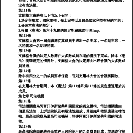
部長，首席大法官和最高法院成員以及司法部長應參加支爾格會議，
沒有表決權。
第111條
支爾格大會將在以下情況下召開：
1.決定與獨立，國家主權，領土完整以及最高國家利益有關的問題；
2.修改本憲法的規定；
3.根據《憲法》第六十九條的規定對總統進行彈Imp。
第112條
支爾格大會第一屆會議應從其成員中選出一名主席，一名副主席，一
名秘書和一名助理秘書。
第113條
支爾格會議的法定人數應在大多數成員在場的情況下完成。除本《憲
法》明確規定的情況外，支爾格大會的決定應由出席會議的大多數成
員通過。
第114條
除非有四分之一的成員要求保密，否則支爾格大會的會議將開放。
第115條
在支爾格大會期間，本《憲法》第111條和第112條的規定應適用於其
成員。
第七章 司法機構
第116條
司法機關應為阿富汗伊斯蘭共和國國家的獨立機構。司法機關應由一
個最高法院，上訴法院以及初級法院組成，其組織和權限應受法律管
轄。最高法院應為最高司法機關，領導阿富汗伊斯蘭共和國的司法
權。
第117條
最高法院應由總統任命並經人民院認可的九名成員組成，並應遵守第