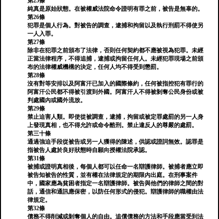
第25條
純真是原始狀態。在被權威法院命令證明有罪之前，被告是無辜的。
第26條
犯罪是個人行為。對被告的調查，逮捕和拘留以及執行刑罰不得使另
一人入罪。
第27條
除非在犯罪之前頒布了法律，否則任何契約都不應被視為犯罪。未經
正當法律程序，不得追捕，逮捕或拘留任何人。未經犯罪現場之前頒
布的法律權威機構的決定，任何人均不得受到懲罰。
第28條
沒有對等安排以及阿富汗已加入的國際條約，任何被指控犯有罪行的
阿富汗公民都不得被引渡到外國。阿富汗人不得被剝奪公民身份或被
判處國內或國外流放。
第29條
禁止迫害人類。即使從被調查，逮捕，拘留或被定罪處罰的另一人身
上發現真相，也不得允許或命令酷刑。禁止違反人的尊嚴的處罰。
第三十條
通過強迫手段從被告或另一人獲得的陳述，供認或證詞無效。認罪是
指被告人處於良好狀態時自願向授權法院承認。
第31條
被捕或證明真相後，每個人都可以任命一名辯護律師。被捕者應立即
被告知被告的性質，並有權在法律規定的期限內出庭。在刑事案件
中，國家應為貧困者指定一名辯護律師。被告與他們的律師之間的對
話，通信和通訊應保密，以防任何形式的侵犯。辯護律師的職權由法
律規定。
第32條
債務不得削減或剝奪個人的自由。追償債務的方法和手段應當受到法