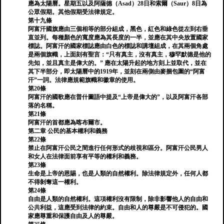
應為太陽曆。星期五以及阿薩德（Asad）28日和索爾（Saur）8日為
公眾假期。其他假期受法律規定。
第十九條
阿富汗國旗應由三個相等的部分組成，黑色，紅色和綠色從左到右垂
直並列。每種顏色的寬度應為其長度的一半，並應在其中央放置國家
標誌。阿富汗的國家標誌應由白色的標誌和講壇組成，在其兩個角處
是兩個旗幟，上面刻有聖言：“只有真主，沒有真主，穆罕默德是他的
先知，並且真主是偉大的。” 應在太陽升起的地方刻上並取代，並在
其下半部分，即太陽曆中的1919年，並刻在兩側由麥捆包圍的“阿富
汗”一詞。法律應規範旗幟和徽章的使用。
第20條
阿富汗的國歌應在普什圖語中提及“上帝是偉大的”，以及阿富汗各部
落的名稱。
第21條
阿富汗的首都應為喀布爾市。
第二章 公民的基本權利和義務
第22條
禁止在阿富汗公民之間進行任何形式的歧視和區分。阿富汗公民男人
和女人在法律面前享有平等的權利和義務。
第23條
生命是上帝的恩賜，也是人類的自然權利。除法律規定外，任何人都
不得剝奪這一權利。
第24條
自由是人類的自然權利。這項權利沒有限制，除非影響他人的自由和
公共利益，這應受到法律的約束。自由和人的尊嚴是不可侵犯的。國
家應尊重和保護自由及人的尊嚴。