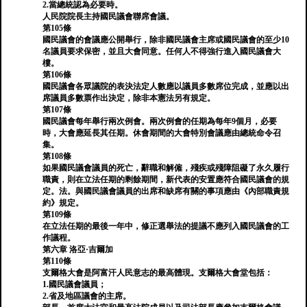
2.當總統認為必要時。
人民院院長主持國民議會聯席會議。
第105條
國民議會的會議應公開舉行，除非國民議會主席或國民議會的至少10
名議員要求保密，並且大會同意。任何人不得強行進入國民議會大
樓。
第106條
國民議會各眾議院的表決法定人數應以議員多數席位完成，並應以出
席議員多數票作出決定，除非本憲法另有規定。
第107條
國民議會每年舉行兩次例會。兩次例會的任期為每年9個月，必要
時，大會應延長其任期。休會期間的大會特別會議應由總統命令召
集。
第108條
如果國民議會議員的死亡，辭職和解僱，殘疾或殘障阻礙了永久履行
職責，則在立法任期的剩餘期間，新代表的安置應符合國民議會的規
定。法。與國民議會議員的出席和缺席有關的事項應由《內部職責規
約》規定。
第109條
在立法任期的最後一年中，修正選舉法的提議不應列入國民議會的工
作議程。
第六章 洛亞·吉爾加
第110條
支爾格大會是阿富汗人民意志的最高體現。支爾格大會堂包括：
1.國民議會議員；
2.省及地區議會的主席。