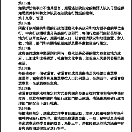
第135條
如果訴訟當事方不懂其語言，應通過法院指定的翻譯人以其母語提供
知悉案件材料和文件以及在法院進行對話的權利。
第十九章。管理
第136條
阿富汗伊斯蘭共和國的行政管理應依中央政府和地方辦事處的單位進
行。中央行政機構應分為幾個行政部門，每個行政部門由部長領導。
地方行政單位為省。應當根據人口，社會經濟狀況和地理位置，對人
數，地區，部門和有關省級組織以及辦事處數目進行規定。
第137條
政府在維護集中製原則的同時，應依法將必要的權力移交給地方政
府，以加速和改善經濟，社會和文化事務，並促進人民參與發展民族
生活。
第138條
每個省都有一個省議會。省議會的成員應由省居民根據自由選舉，一
般選舉，秘密選舉和直接選舉按人口比例選出，任期四年。省議會應
選舉其一名成員擔任主席。
第139條
省議會應當以法律規定的方式參與國家發展目標的實現和省內事務的
改善，並就有關問題向省級行政部門提出建議。省議會應在省行政管
理部門的配合下履行職責。
第140條
根據法律規定，應當成立理事會組織活動，並使人民積極參與地區和
鄉村的省級行政管理。當地居民應通過自由，一般，秘密以及直接選
舉來選舉這些委員會的成員，為期三年。游牧民在這些地方議會中的
參與應按照法律規定進行管理。