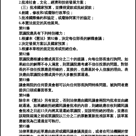
2.批准社會，文化，經濟和技術發展方案；
（三）批准國家預算，並獲得貸款或批給貸款；
4.創建，修改和/或廢除行政單位；
5.批准國際條約和協定，或廢除阿富汗的協定；
6.本憲法規定的其他當局。
第91條
眾議院應具有下列特別權力：
1.根據本《憲法》第92條，決定每位部長的解職會議；
2.決定發展方案以及國家預算；
3.根據本章程的規定批准或拒絕任命。
第92條
眾議院應根據全體成員百分之二十的提議，向每位部長進行詢問。如
果給出的解釋不令人滿意，則眾議院應考慮不信任投票的問題。對部
長的不信任投票應是明確的，直接的，也應基於令人信服的理由。表
決應由眾議院全體成員中的大多數投票通過。
第93條
議會兩院的任何委員會都可以向任何部長詢問特殊問題。被詢問者應
提供口頭或書面答复。
第94條
除非本《憲法》另有規定，否則法律應由國民議會兩院均批准並由總
統通過。如果總統拒絕國民議會批准的內容，則總統應在收到國民議
會批准之日起15天內將其退還給眾議院，並說明拒絕的理由，並應在
該期限屆滿之前或眾議院以三分之二的票數重新批准該草案，該草案
應被視為已通過並可執行。
第95條
法律草案的起草應由政府或國民議會議員提出，或者在司法機關的管