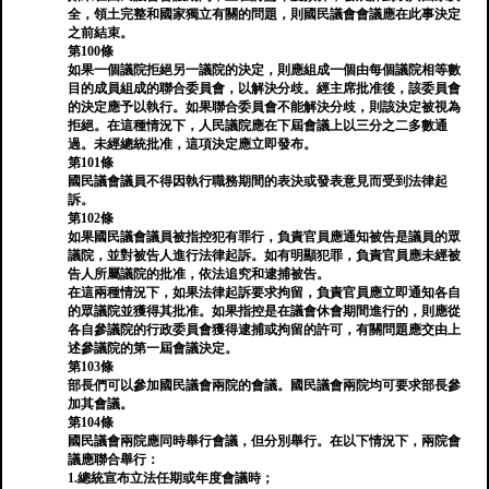
全，領土完整和國家獨立有關的問題，則國民議會會議應在此事決定
之前結束。
第100條
如果一個議院拒絕另一議院的決定，則應組成一個由每個議院相等數
目的成員組成的聯合委員會，以解決分歧。經主席批准後，該委員會
的決定應予以執行。如果聯合委員會不能解決分歧，則該決定被視為
拒絕。在這種情況下，人民議院應在下屆會議上以三分之二多數通
過。未經總統批准，這項決定應立即發布。
第101條
國民議會議員不得因執行職務期間的表決或發表意見而受到法律起
訴。
第102條
如果國民議會議員被指控犯有罪行，負責官員應通知被告是議員的眾
議院，並對被告​​人進行法律起訴。如有明顯犯罪，負責官員應未經被
告人所屬議院的批准，依法追究和逮捕被告。
在這兩種情況下，如果法律起訴要求拘留，負責官員應立即通知各自
的眾議院並獲得其批准。如果指控是在議會休會期間進行的，則應從
各自參議院的行政委員會獲得逮捕或拘留的許可，有關問題應交由上
述參議院的第一屆會議決定。
第103條
部長們可以參加國民議會兩院的會議。國民議會兩院均可要求部長參
加其會議。
第104條
國民議會兩院應同時舉行會議，但分別舉行。在以下情況下，兩院會
議應聯合舉行：
1.總統宣布立法任期或年度會議時；