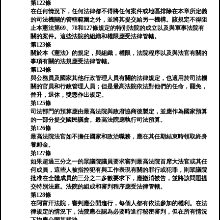
第122條
在任何情況下，任何法律都不得將任何案件或地區排除在本章所定義
的司法機關的管轄範圍之外，並將其提交給另一機構。該規定不得阻
止本憲法第69、78和127條規定的特別法院的成立以及與軍事法院有
關的案件。這些法院的組織和權限應受法律管轄。
第123條
關於本《憲法》的規定，與組織，權限，法院程序以及與法官有關的
事項有關的法規應受法律管轄。
第124條
與公務員及國家其他行政管理人員有關的法律規定，也適用於司法機
關的官員和行政管理人員；但是最高法院依法對他們的任命，罷免，
晉升，退休，獎懲作出規定。
第125條
司法部門的預算應由最高法院與政府協商後製定，並應作為國家預算
的一部分提交國民議會。最高法院應執行司法預算。
第126條
最高法院法官如不擔任國家和政治職務，應在其任期結束時領取終身
養卹金。
第127條
如果超過三分之一的眾議院議員要求審判最高法院首席大法官或其任
何成員，這些人被指控犯有與工作表現有關的罪行或犯罪，則眾議院
批准在全體成員的三分之二多數要求下，應撤消被告，並將該問題提
交特別法庭。法院的組成和審判程序應受法律管轄。
第128條
在阿富汗法院，審判應公開進行，每個人都有依法參加的權利。在法
律規定的情況下，法院應在認為必要時進行秘密審判，但在所有情況