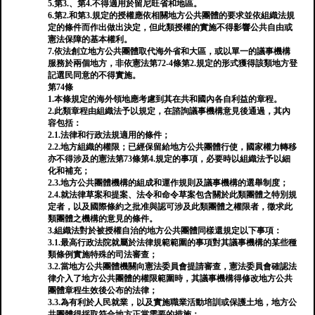
5.第3.、第4.不得適用於留尼旺省和地區。
6.第2.和第3.規定的授權應依相關地方公共團體的要求並依組織法規
定的條件而作出做出決定，但此類授權的實施不得影響公共自由或
憲法保障的基本權利。
7.依法創立地方公共團體取代海外省和大區，或以單一的議事機構
服務於兩個地方，非依憲法第72-4條第2.規定的形式獲得該類地方登
記選民同意的不得實施。
第74條
1.本條規定的海外領地應考慮到其在共和國內各自利益的章程。
2.此類章程由組織法予以規定，在諮詢議事機構意見後通過，其內
容包括：
2.1.法律和行政法規適用的條件；
2.2.地方組織的權限；已經保留給地方公共團體行使，國家權力轉移
亦不得涉及的憲法第73條第4.規定的事項，必要時以組織法予以細
化和補充；
2.3.地方公共團體機構的組成和運作規則及議事機構的選舉制度；
2.4.就法律草案和提案、法令和命令草案包含關於此類團體之特別規
定者，以及國際條約之批准與認可涉及此類團體之權限者，徵求此
類團體之機構的意見的條件。
3.組織法對於被授權自治的地方公共團體同樣還規定以下事項：
3.1.最高行政法院就屬於法律規範範圍的事項對其議事機構的某些種
類條例實施特殊的司法審查；
3.2.當地方公共團體機關向憲法委員會提請審查，憲法委員會確認法
律介入了地方公共團體的權限範圍時，其議事機構得修改地方公共
團體章程生效後公布的法律；
3.3.為有利於人民就業，以及實施職業活動培訓或保護土地，地方公
共團體得採取符合地方正當需要的措施；