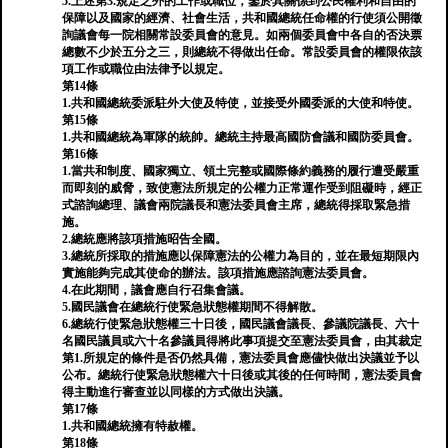
5.上述第3.規定之外的工作或職位，鑒於其關係到公民權利和自由的
保障以及國家的經濟、社會生活，共和國總統任命權的行使須公開徵
詢議會每一院相關常設委員會的意見。如兩個委員會中各自的否決票
總數不少於五分之三，則總統不得做出任命。常設委員會的權限依該
項工作或職位由法律予以規定。
第14條
1.共和國總統委派駐外大使及特使，並接受外國委派的大使和特使。
第15條
1.共和國總統為軍隊的統帥。總統主持最高國防會議和國防委員會。
第16條
1.當共和制度、國家獨立、領土完整或國際條約義務的履行遭受嚴重
而即刻的威脅，致使憲法所規定的公權力正常運作受到阻礙時，經正
式諮詢總理、議會兩院議長和憲法委員會主席，總統得採取緊急措
施。
2.總統應將該項措施昭告全國。
3.總統所採取的措施應以保障憲法的公權力為目的，並在最短期限內
實施能夠完成其使命的辦法。該項措施應諮詢憲法委員會。
4.在此期間，議會應自行召集會議。
5.國民議會在總統行使緊急狀態權期間不得解散。
6.總統行使緊急狀態權三十日後，國民議會議長、參議院議長、六十
名國民議員或六十名參議員得將此事項提交至憲法委員會，由其裁定
第1.所規定的條件是否仍然具備，憲法委員會應儘快做出決議並予以
公布。總統行使緊急狀態權六十日後或其後的任何時間，憲法委員會
得主動進行審查並以同樣的方式做出決議。
第17條
1.共和國總統擁有特赦權。
第18條