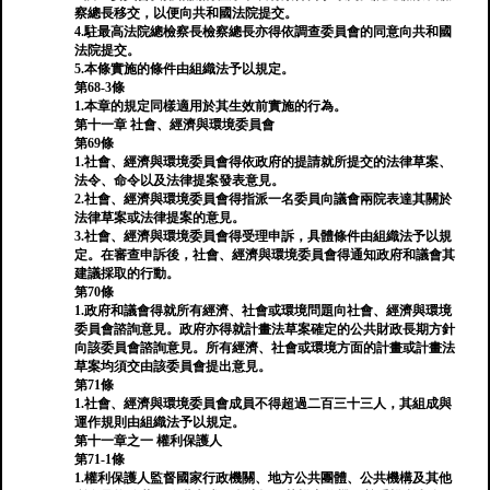
察總長移交，以便向共和國法院提交。
4.駐最高法院總檢察長檢察總長亦得依調查委員會的同意向共和國
法院提交。
5.本條實施的條件由組織法予以規定。
第68-3條
1.本章的規定同樣適用於其生效前實施的行為。
第十一章 社會、經濟與環境委員會
第69條
1.社會、經濟與環境委員會得依政府的提請就所提交的法律草案、
法令、命令以及法律提案發表意見。
2.社會、經濟與環境委員會得指派一名委員向議會兩院表達其關於
法律草案或法律提案的意見。
3.社會、經濟與環境委員會得受理申訴，具體條件由組織法予以規
定。在審查申訴後，社會、經濟與環境委員會得通知政府和議會其
建議採取的行動。
第70條
1.政府和議會得就所有經濟、社會或環境問題向社會、經濟與環境
委員會諮詢意見。政府亦得就計畫法草案確定的公共財政長期方針
向該委員會諮詢意見。所有經濟、社會或環境方面的計畫或計畫法
草案均須交由該委員會提出意見。
第71條
1.社會、經濟與環境委員會成員不得超過二百三十三人，其組成與
運作規則由組織法予以規定。
第十一章之一 權利保護人
第71-1條
1.權利保護人監督國家行政機關、地方公共團體、公共機構及其他