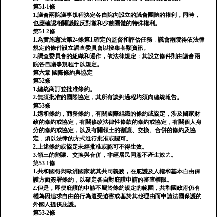
第51-1條
1.議會兩院議事規程決定各自院內設立的議會團體的權利，同時，
也應確認相關議院反對黨和少數團體的特殊權利。
第51-2條
1.為實施憲法第24條第1.確定的監督和評估任務，議會兩院得依法律
規定的條件設立調查委員會以搜集各類資訊。
2.調查委員會的組織和運作，依法律規定；其設立條件則由議會兩
院各自議事規程予以規定。
第六章 國際條約與協定
第52條
1.總統商訂並批准條約。
2.無須批准的國際協定，其所有談判過程均須向總統報告。
第53條
1.媾和條約，商務條約，有關國際組織的條約或協定，涉及國家財
政的條約或協定，有關修改法律性條款的條約或協定，有關個人身
分的條約或協定，以及有關領土的割讓、交換、合併的條約及協
定，須以法律的方式進行批准或認可。
2.上述條約或協定未經批准或認可不得生效。
3.領土的割讓、交換與合併，非經居民同意不產生效力。
第53-1條
1.共和國得與歐洲國家就其共同義務，在庇護及人權和基本自由保
護方面簽署條約，以確定各自對庇護申請的審查權限。
2.但是，即便庇護的申請不屬於條約規定的範圍，共和國政府仍有
權為因追求自由的行為遭受迫害或基於其他理由而申請法國保護的
外國人提供庇護。
第53-2條