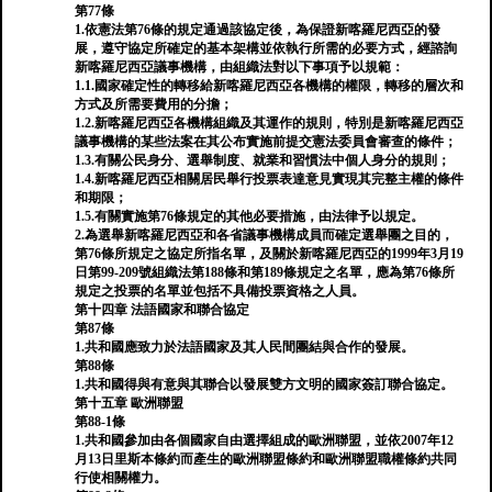
第77條
1.依憲法第76條的規定通過該協定後，為保證新喀羅尼西亞的發
展，遵守協定所確定的基本架構並依執行所需的必要方式，經諮詢
新喀羅尼西亞議事機構，由組織法對以下事項予以規範：
1.1.國家確定性的轉移給新喀羅尼西亞各機構的權限，轉移的層次和
方式及所需要費用的分擔；
1.2.新喀羅尼西亞各機構組織及其運作的規則，特別是新喀羅尼西亞
議事機構的某些法案在其公布實施前提交憲法委員會審查的條件；
1.3.有關公民身分、選舉制度、就業和習慣法中個人身分的規則；
1.4.新喀羅尼西亞相關居民舉行投票表達意見實現其完整主權的條件
和期限；
1.5.有關實施第76條規定的其他必要措施，由法律予以規定。
2.為選舉新喀羅尼西亞和各省議事機構成員而確定選舉團之目的，
第76條所規定之協定所指名單，及關於新喀羅尼西亞的1999年3月19
日第99-209號組織法第188條和第189條規定之名單，應為第76條所
規定之投票的名單並包括不具備投票資格之人員。
第十四章 法語國家和聯合協定
第87條
1.共和國應致力於法語國家及其人民間團結與合作的發展。
第88條
1.共和國得與有意與其聯合以發展雙方文明的國家簽訂聯合協定。
第十五章 歐洲聯盟
第88-1條
1.共和國參加由各個國家自由選擇組成的歐洲聯盟，並依2007年12
月13日里斯本條約而產生的歐洲聯盟條約和歐洲聯盟職權條約共同
行使相關權力。