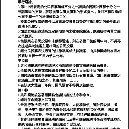
舉行辯論。
3.第1.中所規定的公民投票須經五分之一議員的提議並獲得十分之一
登記選民的支持，該項提議以議員議案的形式提出，並且不得以撤銷
公布不滿一年的法律條款為目的。
4.提出公民投票的條件以及憲法委員會監督遵守第3.規定的條件由組
織法予以規定。
5.如法案在組織法所規定的期限內未被兩院審議，則總統得將其交由
公民投票。
6.當議案在公民投票中未獲得通過，則在公投日後的兩年內，不得再
次提起與此議案主題相同的公民投票。
7.經公民投票表決通過的法律草案或法律議案，由共和國總統在宣布
投票結果後十五日內予以公布。
第12條
1.共和國總統在諮詢總理和兩院議長後得宣布解散國民議會。
2.全國的大選應在國民議會解散後的二十日至四十日內舉行。
3.國民議會在選舉後的第二個星期四自行召集會議。如此集會在規定
的議會正常會期之外，其會期為十五日。
4.在該次大選後一年內，國民議會不得再次被解散。
第13條
1.共和國總統簽署經國務會議決議的法令和命令。
2.總統任命國家文武官員。
3.最高行政法院法官、榮典院院長、大使和特使、審計院委員、省
長、憲法第74條所規定的海外領地和新喀羅尼西亞的代表、將級軍
官、大學區首長、中央行政機關首長，均須經國務會議任命。
4.其他須經國務會議議決的職位以及共和國總統將其任命權委託並以
總統名義行使的條件，由組織法予以規定。