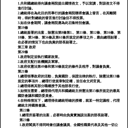
1.共和國總統得向議會兩院提出國情咨文，予以宣讀，對該咨文不得
進行討論。
2.總統得在為此目的而舉行的議會兩院聯席會議上發言，在其離開
時，得針對總統的發言進行討論但不得投票。
3.如在休會期間，議會兩院應為此召集特別會議。
第19條
1.總統簽署的法案，除憲法第8條第1.、第11條、第12條、第16條、第
18條、第54條、第56條及第61條所規定的事項之外，應由總理副署，
在必要的情況下也由負責的部長副署之。
第三章 政府
第20條
1.政府制定並執行國家政策。
2.政府支配行政機關及軍隊。
3.政府依憲法第49條和第50條規定的條件及程序，對議會負責。
第21條
1.總理領導政府的活動，負責國防，保證法律的執行。除憲法第13條
規定的事項外，總理行使規章制定權，並任命文武官員。
2.總理得將其部分職權授予其他部長行使。
3.如情況需要，總理得代理共和國總統主持憲法第15條所規定的最高
國防會議和國防委員會。
4.在特殊情況下，總理得依總統明確的授權，就某一特定議程，代理
總統主持國務會議。
第22條
1.總理所簽署的法案，必要時由負責實施該法案的部長副署。
第23條
1.政府閣員不得同時兼任議會議員、全國性職業代表及其他一切公