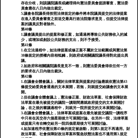
存在分歧，則該議院議長或總理得向憲法委員會提請審查，憲法委
員會應在八日內做出裁定。
5.議會各院議長得按照法律規定的條件將本院議員提交的法律提案
在進入委員會審查之前送交最高行政法院徵求意見，但提交法律提
案的議員反對者除外。
第40條
1.議會議員提出的提案和修正案，如通過將導致公共財務收入的減
少，或增加或創設公共財務的支出，則不予接受。
第41條
1.在立法過程中，如法律提案或修正案不屬於立法範圍或與憲法第
38條規定的授權內容相牴觸，則政府或相關議院議長得對此提出異
議。
2.如政府和相關議院議長意見不一致，則憲法委員會得依任何一方
的要求在八日內做出裁決。
第42條
1.在議會全體會議上，關於法律草案與提案的討論應就依憲法第43
條提交給委員會通過的文本展開，若無，則就提交給議會的文本展
開。
2.但在議會全體會議上，憲法修正案、財政法草案、社會保障財政
法草案在最先被提交的議院一讀期間應就政府提交的文本展開討
論，在之後的審議過程中，則就另一院所提交的文本展開討論。
3.在議會全體會議上，法律草案或提案在最先被提交議院一讀程序
中只有在其交存六個星期後方可展開討論。在另外一院，法律草案
或提案只有在轉交給另一院四個星期後方可展開討論。
4.如加速程序依憲法第45條的規定被啟動，則第3.規定不再適用。財
政法草案、社會保障財政法草案和緊急狀態法案也不適用第3.規定