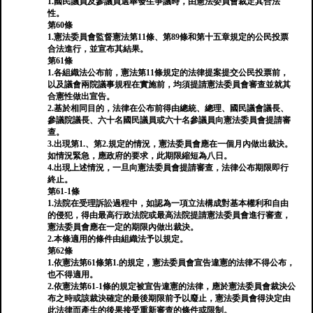
1.國民議員及參議員選舉發生爭議時，由憲法委員會裁定其合法
性。
第60條
1.憲法委員會監督憲法第11條、第89條和第十五章規定的公民投票
合法進行，並宣布其結果。
第61條
1.各組織法公布前，憲法第11條規定的法律提案提交公民投票前，
以及議會兩院議事規程在實施前，均須提請憲法委員會審查並就其
合憲性做出宣告。
2.基於相同目的，法律在公布前得由總統、總理、國民議會議長、
參議院議長、六十名國民議員或六十名參議員向憲法委員會提請審
查。
3.出現第1.、第2.規定的情況，憲法委員會應在一個月內做出裁決。
如情況緊急，應政府的要求，此期限縮短為八日。
4.出現上述情況，一旦向憲法委員會提請審查，法律公布期限即行
終止。
第61-1條
1.法院在受理訴訟過程中，如認為一項立法構成對基本權利和自由
的侵犯，得由最高行政法院或最高法院提請憲法委員會進行審查，
憲法委員會應在一定的期限內做出裁決。
2.本條適用的條件由組織法予以規定。
第62條
1.依憲法第61條第1.的規定，憲法委員會宣告違憲的法律不得公布，
也不得適用。
2.依憲法第61-1條的規定被宣告違憲的法律，應於憲法委員會裁決公
布之時或該裁決確定的最後期限前予以廢止，憲法委員會得決定由
此法律而產生的後果接受重新審查的條件或限制。