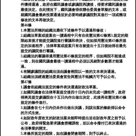
件獲得通過，政府在國民議會或參議院再讀後，得要求國民議會做
最後決定。在此情況下，國民議會得依聯合委員會草擬的文本，或
就國民議會最終投票通過並於必要時經參議院對其進行一項或幾項
修改的文本再做決定。
第46條
1.本憲法所稱的組織法應依下述條件予以通過和修改：
2.組織法草案或提案在一讀過程中只有在依憲法第42條第3.規定的期
限結束後才能提交議院進行審議和表決，但如採用憲法第45條所規
定的加速程序，法律草案或提案只有在被提出十五日後始得在最先
提交的議院進行審議。
3.組織法的審議得適用憲法第45條規定的程序，但如兩院不能達成
一致，則在國民議會最後一讀過程中必須以其絕對多數票才能通
過。
4.有關參議院的組織法須由議會兩院以一致的文本表決通過。
5.組織法須經過憲法委員會宣告與憲法不牴觸方可予以公布。
第47條
1.議會依組織法規定的條件表決通過財政法草案。
2.如國民議會在法律草案提交後四十日內仍未完成一讀程序，政府
得將其提交參議院在十五日內作出做出決定，此後再依憲法第45條
規定的條件進行。
3.如議會在七十日內仍未作出做出決議，則該法案的條款得以命令
的方式生效。
4.如財政年度收支的財政法案未能即時提出並在財政年度之前予以
公布，政府得緊急要求議會授權課稅，並以命令撥付已表決通過的
各項事業的開支。
5.本條所規定的期限，如在議會閉會期間，則予以終止。