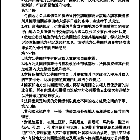
6.在共和國地方公共團體內，國家代表，政府成員的代表，負責國
家利益、行政監督和遵守法律。
第72-1條
1.每個地方公共團體選民得透過行使請願權要求該地方議事機構將
與其權限相關的事項納入議事日程的條件，由法律予以規定。
2.依組織法的規定，供審議的草案或有關地方公共團體權力的法案
得由地方公共團體自行交給該地方選民以公民投票作出做出決定。
3.欲建立特殊地位的地方公共團體或改變其組織結構，得依法律規
定諮詢相關地方登記選民的意見。改變地方公共團體邊界亦須依法
律規定的條件諮詢選民意見。
第72-2條
1.地方公共團體享有財政收入並依法自由處置。
2.地方公共團體得獲得各種稅收的全部或部分，法律得授權其在規
定範圍內決定徵稅基數和稅率。
3.對於各類地方公共團體而言，其稅收和其他財政收入即為其收入
的主要部分。此項規則的實施由組織法予以規定。
4.國家和地方公共團體間的權力轉移均應輔之以權力行使所需的財
政分配。所有創設或拓展權力造成地方公共團體支出擴大亦須輔之
以法律確定的財政收入。
5.法律應規定均衡的分擔機制以促進不同的地方組織之間的平等。
第72-3條
1.共和國承認自由、平等、博愛為海外領地人民和法國人民共同的
理想。
2.對瓜德羅普、法屬圭亞那、馬提尼克、留尼旺、馬約特、聖巴泰
勒米、聖馬丁、聖皮埃爾和密克隆、瓦利斯和富圖納島及法屬波利
尼西亞的管理依憲法第73條有關海外省和大區的規定、憲法第73條
第7.有關地方公共團體的規定及憲法第74條有關其他地方公共團體