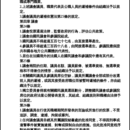
職或專門職業。
2.上述議會議員、職業代表及公職人員的遞補條件由組織法予以規
定。
3.議會議員的遞補依憲法第25條的規定。
第四章 議會
第24條
1.議會投票通過法律，監督政府的行為，評估公共政策。
2.議會由國民議會和參議院組成。
3.國民議員不得超過五百七十七名，由直接選舉產生。
4.參議員不得超過三百四十八名，由間接選舉產生。參議院應保證
共和國各地方公共團體的代表性。
5.居住在法國境外的法國人在國民議會和參議院中應有其代表。
第25條
1.議會兩院的任期、議員名額、議員薪俸、被選舉資格、無選舉資
格和不得兼任的情形，由組織法予以規定。
2.有關國民議員及參議員席位空缺，議員所屬議會全部或部分改選
前人員的遞補，或因其接受政府職位而被暫時遞補的條件，亦由組
織法予以規定。
3.獨立委員會得就有關國民議員選區劃分，調整國民議會或參議院
席位的政府法案公開發表意見，其組成、組織規則和職權由法律予
以規定。
第26條
1.議會議員在行使其職權期間所發表的言論或所進行的投票，不受
追訴、調查、逮捕、拘留或審判。
2.任何議會議員非經其所屬議院秘書處的批准同意，不得因刑事或
違警事件被實施逮捕、剝奪或限制自由的措施。但此批准同意程序