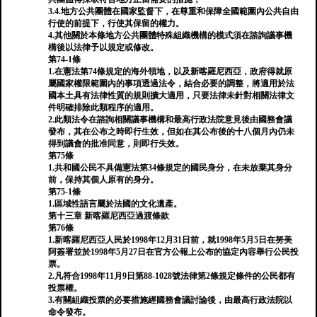
3.4.地方公共團體在國家監督下，在尊重和保障全國範圍內公共自由
行使的前提下，行使其保留的權力。
4.其他關於本條地方公共團體特殊組織機構的模式須在諮詢議事機
構後以法律予以規定或修改。
第74-1條
1.在憲法第74條規定的海外領地，以及新喀羅尼西亞，政府得就原
屬國家權限範圍內的事項透過法令，結合必要的調整，將適用於法
國本土具有法律性質的規則擴大適用，只要法律未針對相關法律文
件明確排除此類程序的適用。
2.此類法令在諮詢相關議事機構和最高行政法院意見後由國務會議
發布，其在公布之時即行生效，但如在其公布後的十八個月內仍未
得到議會的批准同意，則即行失效。
第75條
1.共和國公民不具備憲法第34條規定的國民身分，在未放棄其身分
前，保持其個人原有的身分。
第75-1條
1.區域性語言屬於法國的文化遺產。
第十三章 新喀羅尼西亞過渡條款
第76條
1.新喀羅尼西亞人民於1998年12月31日前，就1998年5月5日在努美
阿簽署並於1998年5月27日在官方公報上公布的協定內容舉行公民投
票。
2.凡符合1998年11月9日第88-1028號法律第2條規定條件的公民都有
投票權。
3.有關組織投票的必要措施經國務會議討論後，由最高行政法院以
命令發布。