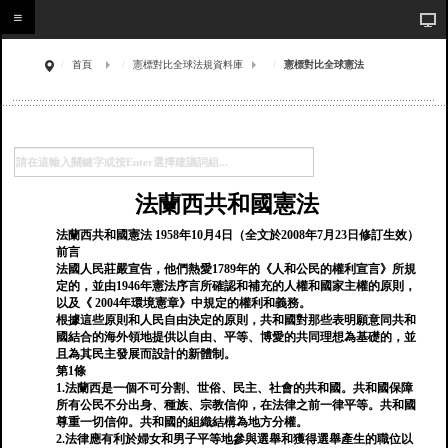
首頁
憲標對比全球法規資料庫
憲標對比全球憲法
法蘭西共和國憲法
法蘭西共和國憲法 1958年10月4日（全文於2008年7月23日修訂生效）
前言
法國人民莊嚴宣告，他們熱愛1789年的《人和公民的權利宣言》所規
定的，並由1946年憲法序言所確認和補充的人權和國家主權的原則，
以及《 2004年環境憲章》中規定的權利和義務。
根據這些原則和人民自由決定的原則，共和國對那些表明願意同共和
國結合的海外領地提供以自由、平等、博愛的共同理想為基礎的，並
且為其民主發展而設計的新體制。
第1條
1.法蘭西是一個不可分割、世俗、民主、社會的共和國。共和國保障
所有公民不分出身、種族、宗教信仰，在法律之前一律平等。共和國
尊重一切信仰。共和國的組織結構為地方分權。
2.法律應有利於婦女和男子平等地參與選舉和獲得選舉產生的職位以