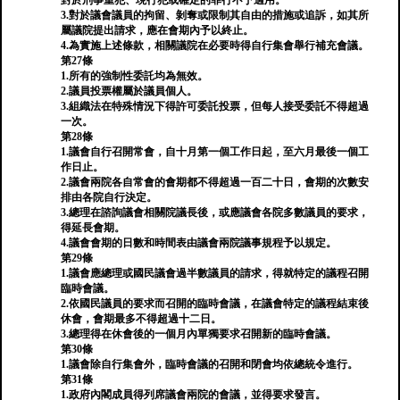
對於刑事重犯、現行犯或確定的罪行不予適用。
3.對於議會議員的拘留、剝奪或限制其自由的措施或追訴，如其所
屬議院提出請求，應在會期內予以終止。
4.為實施上述條款，相關議院在必要時得自行集會舉行補充會議。
第27條
1.所有的強制性委託均為無效。
2.議員投票權屬於議員個人。
3.組織法在特殊情況下得許可委託投票，但每人接受委託不得超過
一次。
第28條
1.議會自行召開常會，自十月第一個工作日起，至六月最後一個工
作日止。
2.議會兩院各自常會的會期都不得超過一百二十日，會期的次數安
排由各院自行決定。
3.總理在諮詢議會相關院議長後，或應議會各院多數議員的要求，
得延長會期。
4.議會會期的日數和時間表由議會兩院議事規程予以規定。
第29條
1.議會應總理或國民議會過半數議員的請求，得就特定的議程召開
臨時會議。
2.依國民議員的要求而召開的臨時會議，在議會特定的議程結束後
休會，會期最多不得超過十二日。
3.總理得在休會後的一個月內單獨要求召開新的臨時會議。
第30條
1.議會除自行集會外，臨時會議的召開和閉會均依總統令進行。
第31條
1.政府內閣成員得列席議會兩院的會議，並得要求發言。