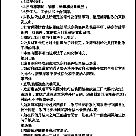
3.4.環境保護；
3.5.所有權制度，物權，民事和商事義務；
3.6.勞工法、工會法和社會保障。
4.財政法依組織法所規定的條件及保留事項，確定國家財政的來源
及支出。
5.社會保障財政法依組織法所規定的條件及保留事項，確定財政平
衡的一般條件，並依收入預算確定支出目標。
6.國家活動目標由計畫法予以規定。
7.公共財政長期方針由計畫法予以規定，並應有利於公共行政財政
平衡的目標。
8.本條有關事項由組織法予以細化和補充。
第34-1條
1.議會兩院得依組織法規定的條件投票做出決議。
2.如政府認為議案的通過或否決將使政府承擔責任或包含有此方面
的命令，該議案將不得被接受和不能納入議程。
第35條
1.宣戰須經議會批准同意。
2.政府應在派遣軍隊到國外執行任務開始生效後三日內將此決定知
會議會，並應詳述派遣軍隊駐外的目的。議會對於該項知會得進行
討論但不得投票表決。
3.如派遣軍隊駐外超過四個月，政府延長駐紮的期限應得到議會的
批准同意。政府得要求國民議會做出最後的決定。
4.如在四個月結束之時正值議會閉會，則在其下一個會期開始生效
時予以決定。
第36條
1.戒嚴須經國務會議頒布決定。
2.戒嚴期限超過十二日者，須經議會批准同意。