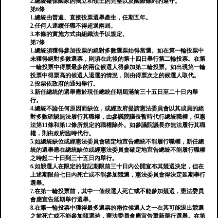
2.總統確保國家的獨立和領土的完整以及國際條約的遵守。
第6條
1.總統由普遍、直接投票選舉產生，任期五年。
2.任何人連續任職不得超過兩屆。
3.本條的實施方式由組織法予以規定。
第7條
1.總統須獲得參加投票的絕對多數選票始得當選。如在第一輪投票中
未獲得絕對多數選票，則須在此後的第十四日舉行第二輪投票。在第
一輪投票中得票最多的兩位候選人得參加第二輪投票。如出現第一輪
投票中得票高的候選人退選的情況，則由得票次之的候選人取代。
2.投票依政府的通知舉行。
3.新任總統的選舉應於現任總統任期屆滿前三十五日至二十日內舉
行。
4.總統不論任何原因而缺位，或經政府提請憲法委員會以其成員的絕
對多數確認無法履行其職權，由參議院議長暫時代行總統職權，但憲
法第11條和第12條所規定的職權除外。如參議院議長亦無法履行其職
權，則由政府臨時代行。
5.如總統缺位或經憲法委員會確定地宣告總統不能履行職權，新任總
統的選舉應在總統缺位或經憲法委員會確定地宣告總統不能履行職權
之時起二十日到三十五日內舉行。
6.如競選人在限定的登記期限前三十日內公開宣布其競選決定，但在
上述期限前七日內死亡或不能參加競選，憲法委員會得決定延期舉行
選舉。
7.在第一輪投票前，其中一個候選人死亡或不能參加競選，憲法委員
會應宣告延期舉行選舉。
8.在第一輪投票中獲得最多選票的兩位候選人之一在其可能退出競選
之前死亡或不能參加競選時，憲法委員會應宣告重新舉行選舉。在第