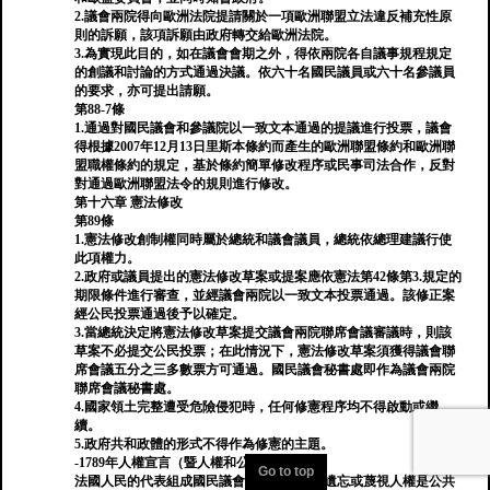
2.議會兩院得向歐洲法院提請關於一項歐洲聯盟立法違反補充性原
則的訴願，該項訴願由政府轉交給歐洲法院。
3.為實現此目的，如在議會會期之外，得依兩院各自議事規程規定
的創議和討論的方式通過決議。依六十名國民議員或六十名參議員
的要求，亦可提出請願。
第88-7條
1.通過對國民議會和參議院以一致文本通過的提議進行投票，議會
得根據2007年12月13日里斯本條約而產生的歐洲聯盟條約和歐洲聯
盟職權條約的規定，基於條約簡單修改程序或民事司法合作，反對
對通過歐洲聯盟法令的規則進行修改。
第十六章 憲法修改
第89條
1.憲法修改創制權同時屬於總統和議會議員，總統依總理建議行使
此項權力。
2.政府或議員提出的憲法修改草案或提案應依憲法第42條第3.規定的
期限條件進行審查，並經議會兩院以一致文本投票通過。該修正案
經公民投票通過後予以確定。
3.當總統決定將憲法修改草案提交議會兩院聯席會議審議時，則該
草案不必提交公民投票；在此情況下，憲法修改草案須獲得議會聯
席會議五分之三多數票方可通過。國民議會秘書處即作為議會兩院
聯席會議秘書處。
4.國家領土完整遭受危險侵犯時，任何修憲程序均不得啟動或繼
續。
5.政府共和政體的形式不得作為修憲的主題。
-1789年人權宣言（暨人權和公民權利宣言）
Go to top
法國人民的代表組成國民議會，鑒於忽視、遺忘或蔑視人權是公共