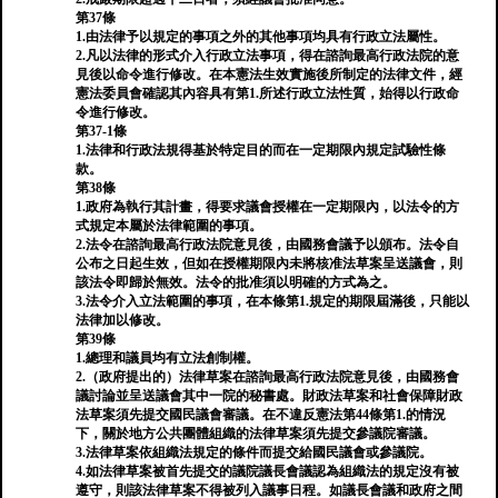
第37條
1.由法律予以規定的事項之外的其他事項均具有行政立法屬性。
2.凡以法律的形式介入行政立法事項，得在諮詢最高行政法院的意
見後以命令進行修改。在本憲法生效實施後所制定的法律文件，經
憲法委員會確認其內容具有第1.所述行政立法性質，始得以行政命
令進行修改。
第37-1條
1.法律和行政法規得基於特定目的而在一定期限內規定試驗性條
款。
第38條
1.政府為執行其計畫，得要求議會授權在一定期限內，以法令的方
式規定本屬於法律範圍的事項。
2.法令在諮詢最高行政法院意見後，由國務會議予以頒布。法令自
公布之日起生效，但如在授權期限內未將核准法草案呈送議會，則
該法令即歸於無效。法令的批准須以明確的方式為之。
3.法令介入立法範圍的事項，在本條第1.規定的期限屆滿後，只能以
法律加以修改。
第39條
1.總理和議員均有立法創制權。
2.（政府提出的）法律草案在諮詢最高行政法院意見後，由國務會
議討論並呈送議會其中一院的秘書處。財政法草案和社會保障財政
法草案須先提交國民議會審議。在不違反憲法第44條第1.的情況
下，關於地方公共團體組織的法律草案須先提交參議院審議。
3.法律草案依組織法規定的條件而提交給國民議會或參議院。
4.如法律草案被首先提交的議院議長會議認為組織法的規定沒有被
遵守，則該法律草案不得被列入議事日程。如議長會議和政府之間