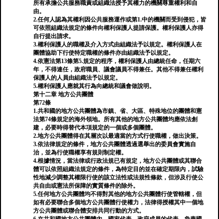
所有承擔公共服務職責或組織法授予其權力的機關尊重權利和自
由。
2.任何人認為其權利因公共服務運作或第1.中的機關而受到侵犯，皆
可依照組織法規定的條件向權利保護人提請保護。權利保護人亦得
自行提出請求。
3.權利保護人的職權及介入方式由組織法予以規定。權利保護人在
團體協助下行使特定職權的條件亦由組織法予以規定。
4.依憲法第13條第5.規定的程序，權利保護人由總統任命，任期六
年，不得連任，政府職員、議會議員不得兼任。其他不得兼任權利
保護人的人員由組織法予以規定。
5.權利保護人應就其行為向總統和議會做說明。
第十二章 地方公共團體
第72條
1.共和國的地方公共團體為市鎮、省、大區、特殊地位的團體和憲
法第74條規定的海外領地。所有其他的地方公共團體均應依法創
建，必要時得替代本項規定的一個或多個團體。
2.地方公共團體得在其層次以最適當的方式行使職權，做出決策。
3.依法律規定的條件，地方公共團體透過選舉出的委員會實施自
治，並為行使職權享有規則制定權。
4.根據情況，當法律或行政法規已有規定，地方公共團體或其聯合
體可以依照組織法規定的條件，為特定目的並在確定期限內，試驗
性地減少調整其權限行使的該立法性或法規性條款，但涉及行使公
共自由或憲法所保障的實質條件的除外。
5.任何地方公共團體均不得對其他的地方公共團體行使管轄權，但
如有必要聯合多個地方公共團體行使權力，法律得授權其中一個地
方公共團體或聯合體安排共同行動的方式。