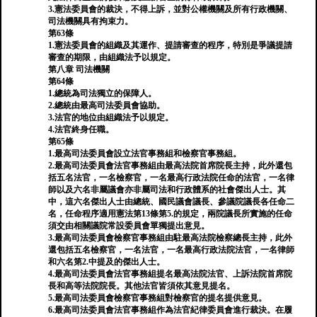
3.憲法委員會的裁決，不得上訴，並對公權機關及所有行政機關、
司法機關具有拘束力。
第63條
1.憲法委員會的組織及其運作、提請審查的程序，特別是爭議提請
審查的期限，由組織法予以規定。
第八章 司法機關
第64條
1.總統為司法獨立的保障人。
2.總統由最高司法委員會協助。
3.法官的地位由組織法予以規定。
4.法官終身任職。
第65條
1.最高司法委員會設立法官事務組和檢察官事務組。
2.最高司法委員會法官事務組由最高法院首席院長主持，此外還包
括五名法官，一名檢察官，一名最高行政法院任命的法官，一名律
師以及六名非屬議會亦非屬司法和行政體系的社會傑出人士。其
中，這六名傑出人士由總統、國民議會議長、參議院議長各任命二
名，任命程序適用憲法第13條第5.的規定，兩院議長所實施的任命
須交由相關議院常設委員會單獨提出意見。
3.最高司法委員會檢察官事務組由駐最高法院檢察總長主持，此外
還包括五名檢察官，一名法官，一名最高行政法院法官，一名律師
和六名第2.中提及的傑出人士。
4.最高司法委員會法官事務組提名最高法院法官、上訴法院首席院
長和高等法院院長。其他法官皆須依其意見提名。
5.最高司法委員會檢察官事務組對檢察官的提名提供意見。
6.最高司法委員會法官事務組作為法官紀律委員會進行裁決。在履