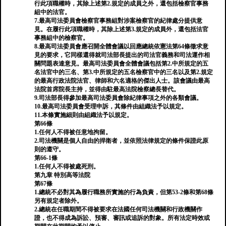
行此項職權時，其除上述第2.規定的成員之外，還包括檢察官事務
組中的法官。
7.最高司法委員會檢察官事務組對涉案檢察官的紀律處分提供意
見。在履行此項職權時，其除上述第3.規定的成員外，還包括法官
事務組中的檢察官。
8.最高司法委員會應召開全體會議以回應總統依憲法第64條徵求意
見的要求，它同樣還得就司法部長提出的司法官義務和司法運作相
關問題表達意見。最高司法委員會全體會議包括第2.中所規定的五
名法官中的三名、第3.中所規定的五名檢察官中的三名以及第2.規定
的最高行政法院法官、律師和六名適格的傑出人士。該會議由最高
法院首席院長主持，並得由駐最高法院檢察總長替代。
9.司法部長得參加最高司法委員會除紀律事項之外的各類會議。
10.最高司法委員會受理申訴，其條件由組織法予以規定。
11.本條實施細則由組織法予以規定。
第66條
1.任何人不得被任意地拘留。
2.司法機關是個人自由的捍衛者，並依照法律規定的條件保證此原
則的遵守。
第66-1條
1.任何人不得被處死刑。
第九章 特別高等法院
第67條
1.總統不必對其為履行職務所實施的行為負責，但第53-2條和第68條
另有規定者除外。
2.總統在任職期間不得被要求在法國任何司法機關和行政機關作
證，也不得成為訴訟、預審、審訊或追訴的對象。所有法定時效或