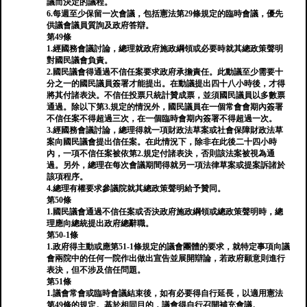
議而決定的議程。
6.每週至少保留一次會議，包括憲法第29條規定的臨時會議，優先
供議會議員質詢及政府答辯。
第49條
1.經國務會議討論，總理就政府施政綱領或必要時就其總政策聲明
對國民議會負責。
2.國民議會得通過不信任案要求政府承擔責任。此動議至少需要十
分之一的國民議員簽署才能提出。在動議提出四十八小時後，才得
將其付諸表決。不信任投票只統計贊成票，並須國民議員以多數票
通過。除以下第3.規定的情況外，國民議員在一個常會會期內簽署
不信任案不得超過三次，在一個臨時會期內簽署不得超過一次。
3.經國務會議討論，總理得就一項財政法草案或社會保障財政法草
案向國民議會提出信任案。在此情況下，除非在此後二十四小時
內，一項不信任案被依第2.規定付諸表決，否則該法案被視為通
過。另外，總理在每次會議期間得就另一項法律草案或提案訴諸於
該項程序。
4.總理有權要求參議院就其總政策聲明給予贊同。
第50條
1.國民議會通過不信任案或否決政府施政綱領或總政策聲明時，總
理應向總統提出政府總辭職。
第50-1條
1.政府得主動或應第51-1條規定的議會團體的要求，就特定事項向議
會兩院中的任何一院作出做出宣告並展開辯論，若政府願意則進行
表決，但不涉及信任問題。
第51條
1.議會常會或臨時會議結束後，如有必要得自行延長，以適用憲法
第49條的規定。基於相同目的，議會得自行召開補充會議。