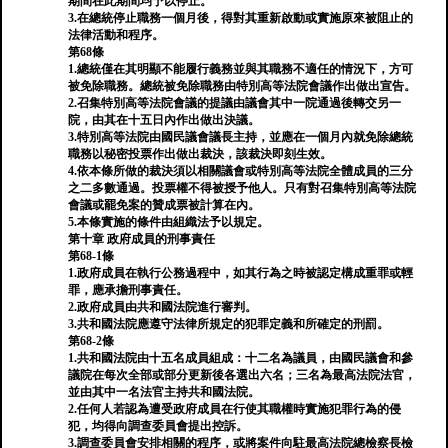
期間在此期間均予以停止。
3.在總統停止職務一個月後，得對其重新啟動或實施原來被阻止的
法律活動和程序。
第68條
1.總統僅在其明顯不能履行義務並與其職務不適任的情況下，方可
被免除職務。總統被免除職務由特別高等法院會議作出做出宣告。
2.召集特別高等法院會議的提議由議會其中一院通過後轉交另一
院，由其在十五日內作出做出決議。
3.特別高等法院由國民議會議長主持，並應在一個月內就免除總統
職務以秘密投票作出做出裁決，該裁決即刻生效。
4.依本條所做的裁決須以相關議會或特別高等法院全體成員的三分
之二多數通過。投票權不得被授予他人。只有對召集特別高等法院
會議或罷免案的贊成票被計算在內。
5.本條實施的條件由組織法予以規定。
第十章 政府成員的刑事責任
第68-1條
1.政府成員在執行公務過程中，如其行為之時被認定構成重罪或輕
罪，應承擔刑事責任。
2.政府成員由共和國法院進行審判。
3.共和國法院應遵守法律所規定的犯罪定義和所確定的刑罰。
第68-2條
1.共和國法院由十五名成員組成：十二名為議員，由國民議會和參
議院在每次全部或部分更新後各選出六名；三名為最高法院法官，
並由其中一名法官主持共和國法院。
2.任何人若認為遭受政府成員在行使其職權時實施犯罪行為的侵
犯，均得向調查委員會提出控訴。
3.調查委員會安排相關的程序，或將案件向駐最高法院總檢察長檢