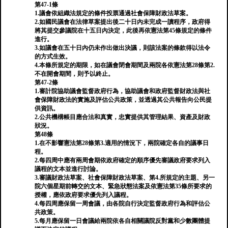
第47-1條
1.議會依組織法規定的條件投票通過社會保障財政法草案。
2.如國民議會在法律草案提出後二十日內未完成一讀程序，政府得
將其提交參議院在十五日內決定，此後再依憲法第45條規定的條件
進行。
3.如議會在五十日內仍未作出做出決議，則該法案的條款得以法令
的方式生效。
4.本條所規定的期限，如在議會閉會期間及兩院各依憲法第28條第2.
不在開會期間，則予以終止。
第47-2條
1.審計院協助議會監督政府行為，協助議會和政府監督財政法與社
會保障財政法的實施及評估公共政策，並透過其公共報告向公民提
供資訊。
2.公共機構帳目應合法和真實，忠實提供其管理結果、資產及財政
狀況。
第48條
1.在不影響憲法第28條第3.適用的情況下，兩院確定各自的議事日
程。
2.每四周中應有兩周會期依政府確定的順序優先審議政府要求列入
議程的文本並進行討論。
3.審議財政法草案、社會保障財政法草案、第4.所規定的主題、另一
院六個星期前轉交的文本、緊急狀態法案及依憲法第35條所要求的
授權，應依政府要求優先列入議程。
4.每四周應保留一周會議，由各院自行決定監督政府行為和評估公
共政策。
5.每月應保留一日會議給兩院依各自相關議院反對黨和少數團體提