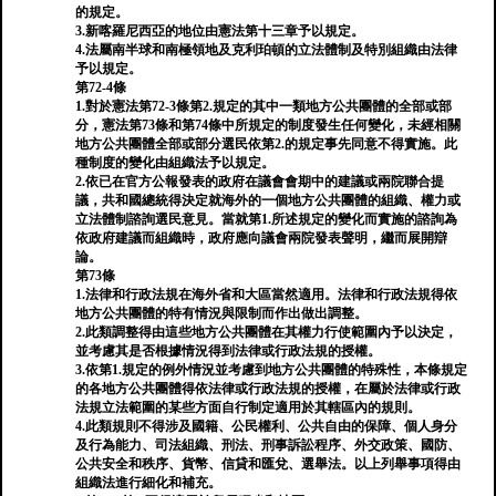
的規定。
3.新喀羅尼西亞的地位由憲法第十三章予以規定。
4.法屬南半球和南極領地及克利珀頓的立法體制及特別組織由法律
予以規定。
第72-4條
1.對於憲法第72-3條第2.規定的其中一類地方公共團體的全部或部
分，憲法第73條和第74條中所規定的制度發生任何變化，未經相關
地方公共團體全部或部分選民依第2.的規定事先同意不得實施。此
種制度的變化由組織法予以規定。
2.依已在官方公報發表的政府在議會會期中的建議或兩院聯合提
議，共和國總統得決定就海外的一個地方公共團體的組織、權力或
立法體制諮詢選民意見。當就第1.所述規定的變化而實施的諮詢為
依政府建議而組織時，政府應向議會兩院發表聲明，繼而展開辯
論。
第73條
1.法律和行政法規在海外省和大區當然適用。法律和行政法規得依
地方公共團體的特有情況與限制而作出做出調整。
2.此類調整得由這些地方公共團體在其權力行使範圍內予以決定，
並考慮其是否根據情況得到法律或行政法規的授權。
3.依第1.規定的例外情況並考慮到地方公共團體的特殊性，本條規定
的各地方公共團體得依法律或行政法規的授權，在屬於法律或行政
法規立法範圍的某些方面自行制定適用於其轄區內的規則。
4.此類規則不得涉及國籍、公民權利、公共自由的保障、個人身分
及行為能力、司法組織、刑法、刑事訴訟程序、外交政策、國防、
公共安全和秩序、貨幣、信貸和匯兌、選舉法。以上列舉事項得由
組織法進行細化和補充。