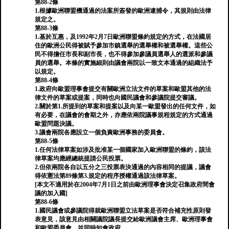
第88-2條
1.根據歐洲聯盟機通過的法案所簽發的歐洲逮捕令，其規則由法律
規定之。
第88-3條
1.基於互惠，及1992年2月7日歐洲聯盟條約規定的方式，在法國居
住的歐洲公民得被賦予參加市鎮選舉的選舉權和被選舉權。這些公
民不得擔任市長和副市長，也不得參加參議員選舉人的選派和參議
員的選舉。本條的實施細則由議會兩院以一致文本通過的組織法予
以規定。
第88-4條
1.政府向歐盟理事會提交有關歐洲立法文件的草案和歐盟其他的法
律文件的草案或提案，同時也向國民議會和參議院提交審議。
2.關於第1.所提到的草案和提案以及向某一歐盟發出的任何文件，如
有必要，在議會的會期之外，亦應依兩院議事規程規定的方式通過
歐盟問題決議。
3.議會兩院各應設立一個負責歐洲事務的委員會。
第88-5條
1.任何法律草案如涉及批准某一個國家加入歐洲聯盟的條約，該法
律草案均應經總統提請公民投票。
2.但依兩院各自以五分之三投票表決通過的內容相同的提議，議會
得依憲法第89條第3.規定的程序授權通過該法律草案。
[本文不適用於在2004年7月1日之前由歐洲理事會決定召集政府間會
議的加入國]
第88-6條
1.國民議會或參議院得就歐洲聯盟立法草案是否符合補充性原則發
表意見，該意見由相關議院議長提交給歐洲議會主席、歐洲理事會
和歐盟委員會，並同時知會政府。