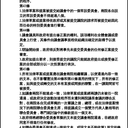
的程序。
第43條
1.法律草案和提案被提交給議會中的一個常設委員會。兩院各自設
立的常設委員會不得超過八個。
2.法律草案或提案得依政府或其被提交議院的請求而被提交給因此
而任命的特別委員會進行審查。
第44條
1.議會議員和政府有提出修正案的權利。該項權利在全體會議或委
員會上行使，其條件由議會議事規程依組織法確定的架構予以規
定。
2.辯論開始後，政府得反對將事先未提交委員會的任何修正案提交
審查。
3.政府如提出要求，則接受提交的議院只能就政府提出或接受修正
案的全部或部分以一次投票進行表決。
第45條
1.所有法律草案或提案應在議會兩院相繼審議，以便通過內容一致
的文本。在不影響憲法第40條和第41條適用的情況下，所有的修正
案，如與提交或轉交的文本有直接或間接的聯繫，在一讀期間皆可
被接受。
2.如議會兩院不能達成一致，法律草案或提案經兩讀仍未被任一院
通過，或政府決定啟動加速程序而未遭到兩院議長會議的聯合反
對，在兩院各自完成單獨的一次審議之後，總理，或在法律提案情
況下的兩院聯合委員會主席，得提議成立一個雙方代表人數相等的
聯合委員會，專門就討論中的條款提出一個文本。
3.政府得將經聯合委員會草擬的文本提交議會兩院通過，非經政府
同意不得進行任何修改。
4.如聯合委員會不能達成一致的文本，或該文本不能依第3.規定的條