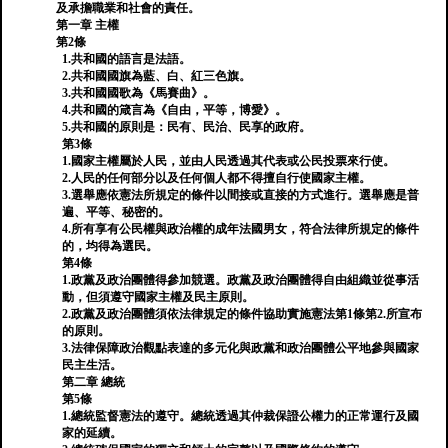
及承擔職業和社會的責任。
第一章 主權
第2條
1.共和國的語言是法語。
2.共和國國旗為藍、白、紅三色旗。
3.共和國國歌為《馬賽曲》。
4.共和國的箴言為《自由，平等，博愛》。
5.共和國的原則是：民有、民治、民享的政府。
第3條
1.國家主權屬於人民，並由人民透過其代表或公民投票來行使。
2.人民的任何部分以及任何個人都不得擅自行使國家主權。
3.選舉應依憲法所規定的條件以間接或直接的方式進行。選舉應是普
遍、平等、秘密的。
4.所有享有公民權與政治權的成年法國男女，符合法律所規定的條件
的，均得為選民。
第4條
1.政黨及政治團體得參加競選。政黨及政治團體得自由組織並從事活
動，但須遵守國家主權及民主原則。
2.政黨及政治團體須依法律規定的條件協助實施憲法第1條第2.所宣布
的原則。
3.法律保障政治觀點表達的多元化與政黨和政治團體公平地參與國家
民主生活。
第二章 總統
第5條
1.總統監督憲法的遵守。總統透過其仲裁保證公權力的正常運行及國
家的延續。