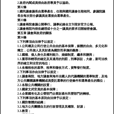
2.政府內閣成員得由政府專員予以協助。
第32條
1.國民議會議長由選舉產生，任期與國民議會任期相同。參議院議
長在每次部分參議員改選後由選舉產生。
第33條
1.議會兩院會議公開舉行。議事紀錄全文刊登於官方公報。
2.議會兩院均得依總理或十分之一議員的要求召開秘密會議。
第五章 議會與政府的關係
第34條
1.下列事項由法律予以規定：
1.1.公民權及公民行使公共自由的基本保障，媒體的自由、多元化和
獨立，公民個人及其財產為國防而承擔的義務；
1.2.國籍、個人身分及權利能力、婚姻制度、繼承和贈與；
1.3.重罪和輕罪的確定及其適用的刑罰，刑事訴訟，大赦，新司法秩
序的確立和法官的地位；
1.4.各種稅收的基準、稅率和徵收方式，貨幣發行制度。
2.下列事項亦由法律予以規定：
2.1.議會兩院、地方議會與海外法國人的代議機關的選舉制度，及地
方公共團體議事機關成員委託選舉的行使條件和選舉產生的職位；
2.2.各類公共機關的設置；
2.3.國家文武官員的基本保障；
2.4.企業國有化及公營部門企業財產向民營部門的轉移。
3.下列事項的基本原則由法律予以規定：
3.1.國防整體的組織；
3.2.地方公共團體自主的行政管理及其權限、財源；
3.3.教育；