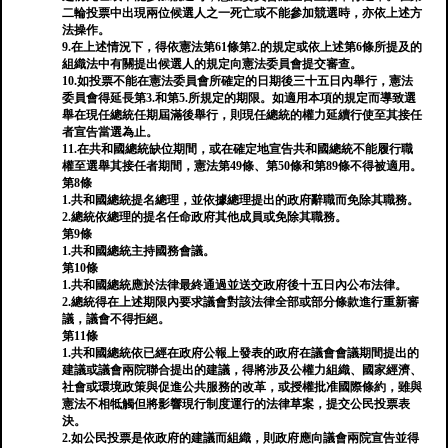
二輪投票中出現兩位候選人之一死亡或不能參加競選時，亦依上述方
法操作。
9.在上述情況下，得依憲法第61條第2.的規定或依上述第6條所提及的
組織法中有關提出候選人的規定向憲法委員會提交審查。
10.如投票不能在憲法委員會所確定的日期後三十五日內舉行，憲法
委員會得延長第3.和第5.所規定的期限。如適用本項的規定而導致選
舉在現任總統任期屆滿後舉行，則現任總統的權力延續行使至其接任
者宣告當選為止。
11.在共和國總統缺位期間，或在確定地宣告共和國總統不能履行職
權至選舉其接任者期間，憲法第49條、第50條和第89條不得被適用。
第8條
1.共和國總統提名總理，並依據總理提出的政府辭職而免除其職務。
2.總統依總理的提名任命政府其他成員或免除其職務。
第9條
1.共和國總統主持國務會議。
第10條
1.共和國總統應於法律最終通過並送交政府後十五日內公布法律。
2.總統得在上述期限內要求議會對該法律全部或部分條款進行重新審
議，議會不得拒絕。
第11條
1.共和國總統依已經在政府公報上發表的政府在議會會議期間提出的
建議或議會兩院聯合提出的建議，得將涉及公權力組織、國家經濟、
社會或環境政策與促進公共服務的改革，或授權批准國際條約，雖與
憲法不相牴觸但將影響現行制度運行的法律草案，提交公民投票表
決。
2.如公民投票是依政府的建議而組織，則政府應向議會兩院宣告並得