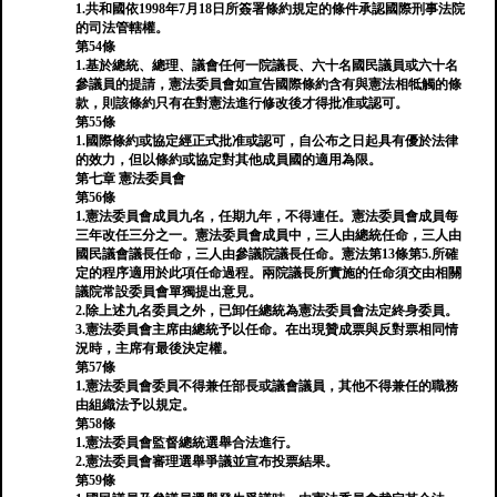
1.共和國依1998年7月18日所簽署條約規定的條件承認國際刑事法院
的司法管轄權。
第54條
1.基於總統、總理、議會任何一院議長、六十名國民議員或六十名
參議員的提請，憲法委員會如宣告國際條約含有與憲法相牴觸的條
款，則該條約只有在對憲法進行修改後才得批准或認可。
第55條
1.國際條約或協定經正式批准或認可，自公布之日起具有優於法律
的效力，但以條約或協定對其他成員國的適用為限。
第七章 憲法委員會
第56條
1.憲法委員會成員九名，任期九年，不得連任。憲法委員會成員每
三年改任三分之一。憲法委員會成員中，三人由總統任命，三人由
國民議會議長任命，三人由參議院議長任命。憲法第13條第5.所確
定的程序適用於此項任命過程。兩院議長所實施的任命須交由相關
議院常設委員會單獨提出意見。
2.除上述九名委員之外，已卸任總統為憲法委員會法定終身委員。
3.憲法委員會主席由總統予以任命。在出現贊成票與反對票相同情
況時，主席有最後決定權。
第57條
1.憲法委員會委員不得兼任部長或議會議員，其他不得兼任的職務
由組織法予以規定。
第58條
1.憲法委員會監督總統選舉合法進行。
2.憲法委員會審理選舉爭議並宣布投票結果。
第59條