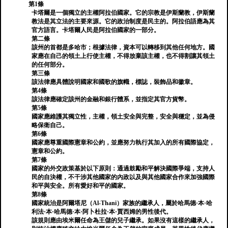
第1條
卡塔爾是一個獨立的主權阿拉伯國家。它的宗教是伊斯蘭教，伊斯蘭
教法是其立法的主要來源。它的政治制度是民主的。阿拉伯語應為其
官方語言。卡塔爾人民是阿拉伯國家的一部分。
第二條
該州的首都是多哈市；根據法律，資本可以轉移到其他任何地方。國
家應在自己的領土上行使主權，不得放棄該主權，也不得割讓其領土
的任何部分。
第三條
該法律應具體說明國家和國歌的旗幟，標誌，裝飾品和徽章。
第4條
該法律應確定該州的金融和銀行體系，並指定其官方貨幣。
第5條
國家應維護其獨立性，主權，領土安全與完整，安全與穩定，並為侵
略保衛自己。
第6條
國家應尊重國際憲章和公約，並應努力執行其加入的所有國際協定，
憲章和公約。
第7條
國家的外交政策基於以下原則：通過鼓勵和平解決國際爭端，支持人
民的自決權，不干涉其他國家的內政以及與其他國家合作來加強國際
和平與安全。所有愛好和平的國家。
第8條
國家統治是阿爾塔尼（Al-Thani）家族的繼承人，屬於哈馬德·本·哈
利法·本·哈馬德·本·阿卜杜拉·本·賈西姆的男性後代。
該規則應由埃米爾任命為王儲的兒子繼承。如果沒有這樣的繼承人，