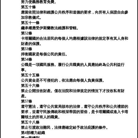
努力使義務教育免費。
第五十條
應當依照法律和維護公共秩序和道德的要求，向所有人保證自由參
加宗教儀式。
第五十一條
繼承權應受伊斯蘭教法維護和管轄。
第52條
卡塔爾國的合法居民的每個人均應根據該法律的規定享有其人身和
財產的保護。
第53條
捍衛國家是每個公民的責任。
第54條
公職是一項國民服務。履行公共職責的人員應始終為公共利益行
事。
第五十五條
公共資金是不可侵犯的，依法應由每個人負責保護。
第五十六條
禁止公開沒收財產。僅在法院和法律規定的情況下才沒收私有財
產。
第57條
遵守憲法，遵守公共當局頒布的法律，遵守公共秩序和公共禮節的
要求，並遵守民族傳統和根深蒂固的習俗，是卡塔爾國或進入卡塔
爾領土的所有人的職責。
第五十八條
禁止引渡政治難民，法律應確定給予政治庇護的條件。
第4部權力組織