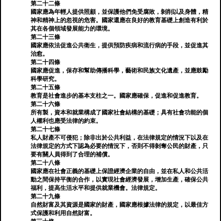
第二十二條
國家應為年輕人提供照顧，並保護他們免受腐敗，剝削以及身體，精
神和精神上的忽視的危害。國家還應在良好的教育基礎上創造有利於
其在各個領域發展能力的環境。
第二十三條
國家應依法促進公共衛生，提供預防疾病和流行病的手段，並促進其
治愈。
第二十四條
國家應促進，保存和幫助傳播科學，藝術和民族文化遺產，並應鼓勵
科學研究。
第二十五條
教育是社會進步的基本支柱之一。國家應確保，促進和促進教育。
第二十六條
所有製，資本和就業構成了國家社會結構的基礎；具有社會功能的個
人權利也應受法律的約束。
第二十七條
私人財產不可侵犯；除非出於公共利益，在法律規定的情況下以及在
法律規定的方式下認為必要的情況下，否則不得剝奪公民的財產，只
要有關人員得到了合理的補償。
第二十八條
國家應在社會正義的基礎上保證經濟企業的自由，並在私人和公共活
動之間保持平衡的合作，以實現社會經濟發展，增加生產，確保公共
福利，提高生活水平和提供就業機會。法律規定。
第二十九條
自然財富及其資源是國家的財產，國家應根據法律的規定，以最佳方
式保護和利用自然財富。