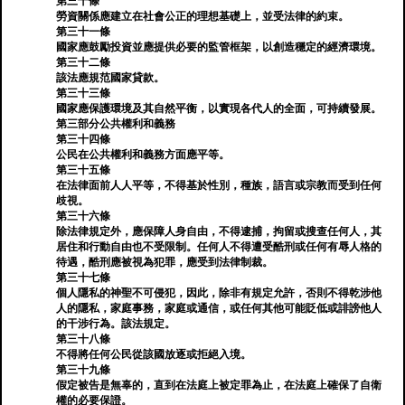
第三十條
勞資關係應建立在社會公正的理想基礎上，並受法律的約束。
第三十一條
國家應鼓勵投資並應提供必要的監管框架，以創造穩定的經濟環境。
第三十二條
該法應規范國家貸款。
第三十三條
國家應保護環境及其自然平衡，以實現各代人的全面，可持續發展。
第三部分公共權利和義務
第三十四條
公民在公共權利和義務方面應平等。
第三十五條
在法律面前人人平等，不得基於性別，種族，語言或宗教而受到任何
歧視。
第三十六條
除法律規定外，應保障人身自由，不得逮捕，拘留或搜查任何人，其
居住和行動自由也不受限制。任何人不得遭受酷刑或任何有辱人格的
待遇，酷刑應被視為犯罪，應受到法律制裁。
第三十七條
個人隱私的神聖不可侵犯，因此，除非有規定允許，否則不得乾涉他
人的隱私，家庭事務，家庭或通信，或任何其他可能貶低或誹謗他人
的干涉行為。該法規定。
第三十八條
不得將任何公民從該國放逐或拒絕入境。
第三十九條
假定被告是無辜的，直到在法庭上被定罪為止，在法庭上確保了自衛
權的必要保證。