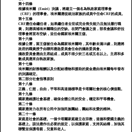
第十四條
根據埃米爾（Emiri）決議，將建立一個名為執政家庭理事會
（CRF）的理事會。埃米爾應從統治家族的成員中任命CRF的成員。
第十五條
CRF應任命繼任者，如果繼任者去世或完全喪失能力且無法履行職
責，則應填補埃米爾職位的空缺。在閉門會議之後，部長會議和舒拉
理事會將宣布空缺，並任命國家埃米爾王儲。
第十六條
根據公曆，當王儲被任命為國家埃米爾時，其年齡未滿18歲，則應將
政府的職責授予由聯邦應急委員會任命的攝政委員會。
攝政委員會應由主席組成，成員不得少於三名或五名以上。主席和多
數成員應來自執政家族。
第十七條
埃米爾的財務報酬以及分配給禮物和援助的資金應由埃米爾每年發布
的決議確定。
第二部分社會指導原則
第十八條
正義，仁慈，自由，平等和高道德標準是卡塔爾社會的核心價值觀。
第十九條
國家應維護社會基礎，確保全體公民的安全，穩定和平等機會。
第二十條
國家應努力在所有公民中加強民族團結，團結和友愛的精神。
第二十一條
家庭是社會的基礎。一個卡塔爾家庭建立在宗教，道德和愛國主義的
基礎上。該法應作出必要的規定，以保護家庭，支持其結構，加強其
聯繫並保護母親，兒童和老人。