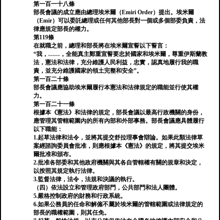
第一百一十八條
部長會議的成立應由總理埃米爾（Emiri Order）提出。埃米爾
（Emir）可以委託總理或任何其他部長對一個或多個部委負責，法
律應規定部長的權力。
第119條
在就職之前，總理和部長將在埃米爾宣誓以下誓言：
“我，……，全能真主鄭重宣誓要忠於國家和埃米爾，尊重伊斯蘭教
法，憲法和法律，充分維護人民利益，忠實，認真地履行我的職
責，並充分維護國家的領土完整和安全”。
第一百二十條
部長會議應協助埃米爾履行本憲法和法律規定的職能並行使其權
力。
第一百二十一條
根據本《憲法》和法律的規定，部長會議以最高行政機關的身份，
應管理其管轄範圍內的所有內部和外部事務。部長會議應具體履行
以下職能：
1.起草法律和法令，並將其提交舒拉理事會辯論。如果此類法律草
案經諮詢委員會批准，則應根據本《憲法》的規定，將其提交埃米
爾批准和頒布。
2.批准各部委和其他政府機關與其各自管轄權有關的規章和決定，
以按照其規定執行法律。
3.監督法律，法令，法規和決議的執行。
（四）依法設立和管理政府部門，公共部門和法人團體。
5.嚴格控制政府的財務和行政系統。
6.如果公務員的任命和解僱不屬於埃米爾的管轄範圍或法律規定的
部長的職權範圍，則其任免。