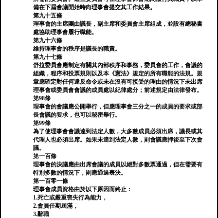
備在下屆會議開始時向理事會提交其工作結果。
第九十五條
理事會的主席團由議長，副主席和委員會主席組成，並設有總秘書
處協助理事會履行職能。
第九十六條
維持理事會的秩序是議長的職責。
第九十七條
舒拉委員會應制定有關其內部秩序和事務，委員會的工作，會議的
組織，程序和投票規則以及本《憲法》規定的所有職能的法規。規
章應確定對任何違反命令或未在沒有可接受的理由的情況下未出席
理事會或委員會會議的成員處以紀律處分；前述規定由法律發布。
第98條
理事會的會議應公開舉行，但應理事會三分之一的成員的要求或部
長會議的要求，也可以秘密舉行。
第99條
為了使理事會會議達到法定人數，大多數成員必須出席，議長或其
代理人也必須出席。如果未達到法定人數，則會議應押後至下次會
議。
第一百條
理事會的決議應由出席會議的成員以絕對多數票通過，但在需要有
特別多數的情況下，則應通過表決。
第一百零一條
理事會成員資格由於以下原因而終止：
1.死亡或嚴重喪失行為能力，
2.會員任期屆滿，
3.辭職