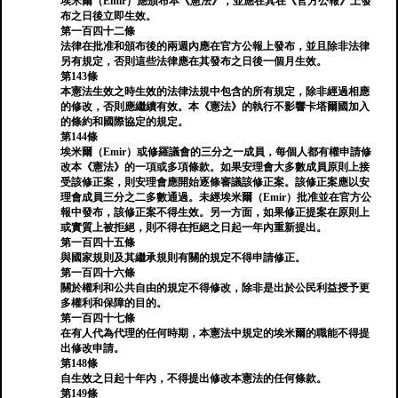
埃米爾（Emir）應頒布本《憲法》，並應在其在《官方公報》上發
布之日後立即生效。
第一百四十二條
法律在批准和頒布後的兩週內應在官方公報上發布，並且除非法律
另有規定，否則這些法律應在其發布之日後一個月生效。
第143條
本憲法生效之時生效的法律法規中包含的所有規定，除非經過相應
的修改，否則應繼續有效。本《憲法》的執行不影響卡塔爾國加入
的條約和國際協定的規定。
第144條
埃米爾（Emir）或修羅議會的三分之一成員，每個人都有權申請修
改本《憲法》的一項或多項條款。如果安理會大多數成員原則上接
受該修正案，則安理會應開始逐條審議該修正案。該修正案應以安
理會成員三分之二多數通過。未經埃米爾（Emir）批准並在官方公
報中發布，該修正案不得生效。另一方面，如果修正提案在原則上
或實質上被拒絕，則不得在拒絕之日起一年內重新提出。
第一百四十五條
與國家規則及其繼承規則有關的規定不得申請修正。
第一百四十六條
關於權利和公共自由的規定不得修改，除非是出於公民利益授予更
多權利和保障的目的。
第一百四十七條
在有人代為代理的任何時期，本憲法中規定的埃米爾的職能不得提
出修改申請。
第148條
自生效之日起十年內，不得提出修改本憲法的任何條款。
第149條