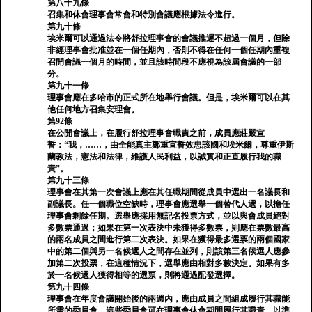
第八十九條
召集和休會理事會常會和特別會議應根據法令進行。
第九十條
埃米爾可以通過法令將舒拉理事會的會議推遲不超過一個月，但除
非經理事會批准並在一個任期內，否則不得在任何一個任期內重複
召開會議一個月的時間，並且該時間段不應視為該屆會議的一部
分。
第九十一條
理事會應在多哈市的正式所在地舉行會議。但是，埃米爾可以在其
他任何地方召集安理會。
第92條
在公開會議上，在履行舒拉理事會職責之前，成員應莊嚴宣
誓：“我，……，由全能真主鄭重宣誓效忠該國和埃米爾，尊重伊斯
蘭教法，憲法和法律，維護人民利益，以誠實和正直履行我的職
責”。
第九十三條
理事會在其第一次會議上應在其任職期間從成員中選出一名議長和
副議長。任一個職位空缺時，理事會應選舉一個替代人選，以擔任
理事會剩餘任期。選舉應採用無記名投票方式，並以與會成員絕對
多數票通過；如果在第一次表決中未獲得多數票，則應在票數最高
的兩名成員之間進行第二次表決。如果在獲得最多選票的兩個國家
中的第二個與另一名候選人之間存在並列，則該第三名候選人應參
加第二次投票，在這種情況下，選舉應由相對多數決定。如果有多
於一名候選人獲得相等的選票，則將通過配發選擇。
第九十四條
理事會在年度會議開始後的兩週內，應由成員之間組成履行其職能
所需的委員會。這些委員會可在理事會休會期間履行其職責，以準