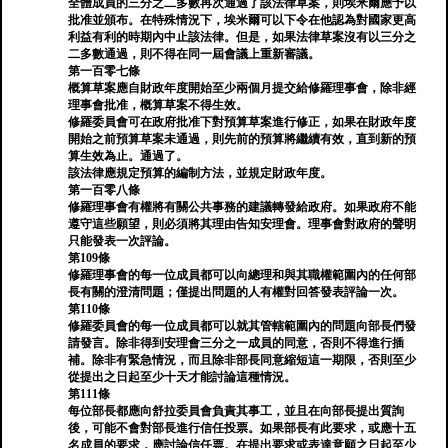
全體成員的三分之二多數再次通過了該法律草案，則埃米爾應予以
批准並頒布。在特殊情況下，埃米爾可以下令在他認為對國家更高
利益有利的時期內中止該法律。但是，如果法律草案沒有以三分之
二多數通過，則不得在同一屆會議上重新審議。
第一百零七條
概算草案應自財政年度開始至少兩個月提交給修羅理事會，除非經
理事會批准，概算草案不得生效。
修羅委員會可在政府批准下對預算草案進行修正，如果在財政年度
開始之前預算草案未通過，則先前的預算將繼續有效，直到新的預
算生效為止。通過了。
該法律應規定預算的編制方法，並規定財政年度。
第一百零八條
修羅理事會有權將有關公共事務的建議轉發給政府。如果政府不能
遵守這些願望，則必須將其理由告知安理會。理事會對政府的聲明
只能發表一次評論。
第109條
修羅理事會的每一位成員都可以向總理和與其職權範圍內的任何部
長有關的澄清問題；僅提出問題的人有權對回答發表評論一次。
第110條
修羅委員會的每一位成員都可以就其管轄範圍內的問題向部長們發
請發言。除非得到安理會三分之一成員的同意，否則不得進行插
補。除非有緊急情況，而且除非部長同意縮短這一期限，否則至少
從提出之日起至少十天才能討論這種情況。
第111條
每位部長都應向舒拉委員會負責其事工，並且在向部長提出質詢
後，可能不會對部長進行信任投票。如果部長有此要求，或應十五
名成員的要求，應討論信任票。在提出要求或表達意願之日起至少