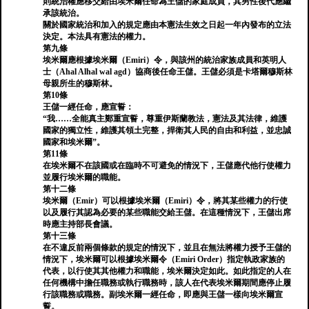
則統治權應移交給由埃米爾任命為王儲的家庭成員，其男性後代應繼
承該統治。
關於國家統治和加入的規定應由本憲法生效之日起一年內發布的立法
決定。本法具有憲法的權力。
第九條
埃米爾應根據埃米爾（Emiri）令，與該州的統治家族成員和英明人
士（Ahal Alhal wal agd）協商後任命王儲。王儲必須是卡塔爾穆斯林
母親所生的穆斯林。
第10條
王儲一經任命，應宣誓：
“我……全能真主鄭重宣誓，尊重伊斯蘭教法，憲法及其法律，維護
國家的獨立性，維護其領土完整，捍衛其人民的自由和利益，並忠誠
國家和埃米爾”。
第11條
在埃米爾不在該國或在臨時不可避免的情況下，王儲應代他行使權力
並履行埃米爾的職能。
第十二條
埃米爾（Emir）可以根據埃米爾（Emiri）令，將其某些權力的行使
以及履行其認為必要的某些職能交給王儲。在這種情況下，王儲出席
時應主持部長會議。
第十三條
在不違反前兩個條款的規定的情況下，並且在無法將權力授予王儲的
情況下，埃米爾可以根據埃米爾令（Emiri Order）指定執政家族的
代表，以行使其其他權力和職能，埃米爾決定如此。如此指定的人在
任何機構中擔任職務或執行職務時，該人在代表埃米爾期間應停止履
行該職務或職務。副埃米爾一經任命，即應與王儲一樣向埃米爾宣
誓。