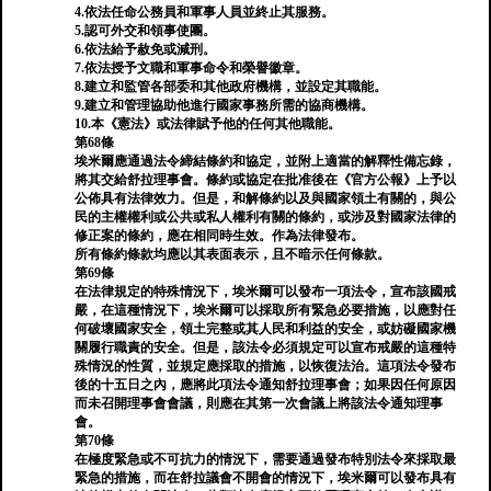
4.依法任命公務員和軍事人員並終止其服務。
5.認可外交和領事使團。
6.依法給予赦免或減刑。
7.依法授予文職和軍事命令和榮譽徽章。
8.建立和監管各部委和其他政府機構，並設定其職能。
9.建立和管理協助他進行國家事務所需的協商機構。
10.本《憲法》或法律賦予他的任何其他職能。
第68條
埃米爾應通過法令締結條約和協定，並附上適當的解釋性備忘錄，
將其交給舒拉理事會。條約或協定在批准後在《官方公報》上予以
公佈具有法律效力。但是，和解條約以及與國家領土有關的，與公
民的主權權利或公共或私人權利有關的條約，或涉及對國家法律的
修正案的條約，應在相同時生效。作為法律發布。
所有條約條款均應以其表面表示，且不暗示任何條款。
第69條
在法律規定的特殊情況下，埃米爾可以發布一項法令，宣布該國戒
嚴，在這種情況下，埃米爾可以採取所有緊急必要措施，以應對任
何破壞國家安全，領土完整或其人民和利益的安全，或妨礙國家機
關履行職責的安全。但是，該法令必須規定可以宣布戒嚴的這種特
殊情況的性質，並規定應採取的措施，以恢復法治。這項法令發布
後的十五日之內，應將此項法令通知舒拉理事會；如果因任何原因
而未召開理事會會議，則應在其第一次會議上將該法令通知理事
會。
第70條
在極度緊急或不可抗力的情況下，需要通過發布特別法令來採取最
緊急的措施，而在舒拉議會不開會的情況下，埃米爾可以發布具有