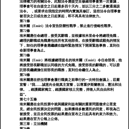
法律權力的有關法令。此類法令應提交至修羅理事會第一次會議，
理事會可在自提交之日起最多四十天內，並以三分之二多數通過該
法令。 ，或要求在我指定的時間內實施其修訂。這些法令自理事會
被否決之日或生效之日起算起，即不再具有法律效力。
第71條
埃米爾（Emiri）法令宣告防禦性戰爭，禁止進行侵略性戰爭。
第72條
埃米爾應任命總理，接受其辭職，並根據埃米里命令將總理免職，
總理的辭職或免職應包括所有其他部長。在接受辭職或罷免的情況
下，卸任的理事會應繼續在臨時緊急情況下開展緊急事務，直到任
命新理事會為止。
第73條
埃米爾（Emir）將根據總理提名的埃米爾（Emiri）令任命部長，他
將接受部長辭職並以同樣的方式免職。接受部長的辭職的，可以委
託部長繼續擔任前部長的職務，直到任命繼任人為止。
第74條
埃米爾應在舒拉理事會履行職責之前舉行的一次特別會議上，莊嚴
宣誓：“我……誠意向全能真主宣誓，以尊重伊斯蘭教法，憲法和法
律。 ，維護國家獨立，維護國家領土完整，捍衛人民自由和利
益”。
第七十五條
埃米爾應在全民投票中就與國家利益有關的重要問題徵求公眾意
見。經全民投票決定的問題，如果獲得多數選民的同意，即視為已
被接受，並且全民投票的結果應自宣布之日起具有約束力和效力。
結果應在官方公報上公佈。
第三章：立法機關
第76條