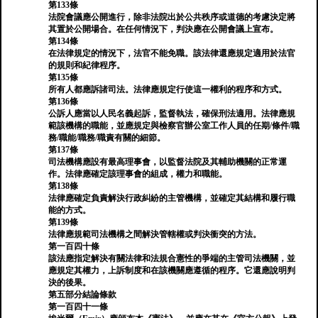
第133條
法院會議應公開進行，除非法院出於公共秩序或道德的考慮決定將
其置於公開場合。在任何情況下，判決應在公開會議上宣布。
第134條
在法律規定的情況下，法官不能免職。該法律還應規定適用於法官
的規則和紀律程序。
第135條
所有人都應訴諸司法。法律應規定行使這一權利的程序和方式。
第136條
公訴人應當以人民名義起訴，監督執法，確保刑法適用。法律應規
範該機構的職能，並應規定與檢察官辦公室工作人員的任期/條件/職
務/職能/職務/職責有關的細節。
第137條
司法機構應設有最高理事會，以監督法院及其輔助機關的正常運
作。法律應確定該理事會的組成，權力和職能。
第138條
法律應確定負責解決行政糾紛的主管機構，並確定其結構和履行職
能的方式。
第139條
法律應規範司法機構之間解決管轄權或判決衝突的方法。
第一百四十條
該法應指定解決有關法律和法規合憲性的爭端的主管司法機關，並
應規定其權力，上訴制度和在該機關應遵循的程序。它還應說明判
決的後果。
第五部分結論條款
第一百四十一條