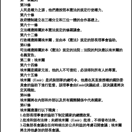
第一章總則
第59條
人民是權力之源，他們應按照本憲法的規定行使權力。
第六十條
政府體制建立在三權分立和三位一體的合作基礎上。
第六十一條
立法權應歸屬於本憲法規定的修羅議會。
第六十二條
行政權應歸屬埃米爾，並由本《憲法》規定的部長理事會協助。
第63條
司法權應歸屬於本《憲法》規定的法院；法院的判決應以埃米爾的
名義宣告。
第二章：埃米爾
第六十四條
埃米爾是國家元首。他的人不可侵犯，必須得到所有人的尊重。
第六十五條
埃米爾（Emir）是武裝部隊的總司令。他應在其直接授權的國防委
員會的協助下進行監督。該理事會由Emiri決議組成，該決議還將決
定其職能。
第66條
埃米爾將在內部和外部以及所有國際關係中代表國家。
第67條
埃米爾應履行以下職責：
1.在部長理事會的協助下制定國家的總體政策。
2.批准和頒布法律；未經埃米爾（Emir）批准，不得發布法律。
3.召集部長會議在任何時候出於公共利益的考慮召開會議；埃米爾
將主持他參加的部長會議。