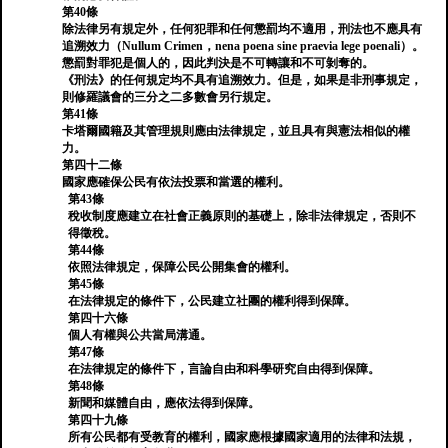
第40條
除法律另有規定外，任何犯罪和任何懲罰均不適用，刑法也不應具有
追溯效力（Nullum Crimen，nena poena sine praevia lege poenali）。
懲罰對罪犯是個人的，因此判決是不可轉讓和不可剝奪的。
《刑法》的任何規定均不具有追溯效力。但是，如果是非刑事規定，
則修羅議會的三分之二多數會另行規定。
第41條
卡塔爾國籍及其管理規則應由法律規定，並且具有與憲法相似的權
力。
第四十二條
國家應確保公民有依法投票和當選的權利。
第43條
稅收制度應建立在社會正義原則的基礎上，除非法律規定，否則不
得徵稅。
第44條
依照法律規定，保障公民公開集會的權利。
第45條
在法律規定的條件下，公民建立社團的權利得到保障。
第四十六條
個人有權與公共當局溝通。
第47條
在法律規定的條件下，言論自由和科學研究自由得到保障。
第48條
新聞和媒體自由，應依法得到保障。
第四十九條
所有公民都有受教育的權利，國家應根據國家適用的法律和法規，