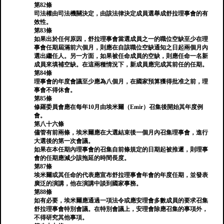
第82條
司法權由司法機關決定，由該法律決定成員選舉成舒拉理事會的有
效性。
第83條
如果出於任何原因，舒拉理事會當選成員之一的職位空缺至少在理
事會任期屆滿前六個月，則應在自該職位空缺通知之日起兩個月內
選出繼任人。另一方面，如果被任命成員的空缺，則應任命一名新
成員來填補空缺。在這兩種情況下，新成員應完成其前任的任期。
第84條
理事會的年度會議至少應為八個月，在國家預算獲得批准之前，理
事會不得休會。
第85條
修羅委員會應在每年10月由埃米爾（Emir）召集後開始其年度例
會。
第八十六條
儘管有前兩條，埃米爾應在大選結束後一個月內召集理事會，進行
大選後的第一次會議。
如果在本任期內理事會的召集自前條規定的日期起被推遲，則理事
會的任期應減少該拖延的時間長度。
第87條
埃米爾或其任命的代表應宣布舒拉理事會年會的年度任期，並發表
廣泛的演講，他在演講中談到國家事務。
第88條
如有必要，埃米爾應通過一項法令或應安理會多數成員的要求召集
舒拉理事會特別會議。在特別會議上，安理會除應召集的事項外，
不得研究其他事項。