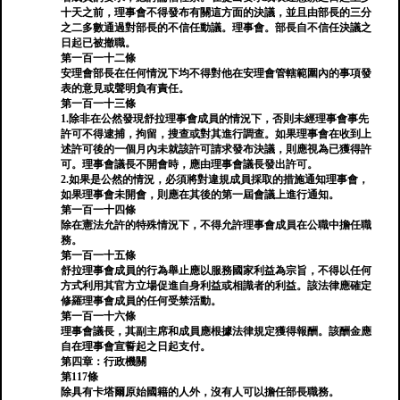
十天之前，理事會不得發布有關這方面的決議，並且由部長的三分
之二多數通過對部長的不信任動議。理事會。部長自不信任決議之
日起已被撤職。
第一百一十二條
安理會部長在任何情況下均不得對他在安理會管轄範圍內的事項發
表的意見或聲明負有責任。
第一百一十三條
1.除非在公然發現舒拉理事會成員的情況下，否則未經理事會事先
許可不得逮捕，拘留，搜查或對其進行調查。如果理事會在收到上
述許可後的一個月內未就該許可請求發布決議，則應視為已獲得許
可。理事會議長不開會時，應由理事會議長發出許可。
2.如果是公然的情況，必須將對違規成員採取的措施通知理事會，
如果理事會未開會，則應在其後的第一屆會議上進行通知。
第一百一十四條
除在憲法允許的特殊情況下，不得允許理事會成員在公職中擔任職
務。
第一百一十五條
舒拉理事會成員的行為舉止應以服務國家利益為宗旨，不得以任何
方式利用其官方立場促進自身利益或相識者的利益。該法律應確定
修羅理事會成員的任何受禁活動。
第一百一十六條
理事會議長，其副主席和成員應根據法律規定獲得報酬。該酬金應
自在理事會宣誓起之日起支付。
第四章：行政機關
第117條
除具有卡塔爾原始國籍的人外，沒有人可以擔任部長職務。