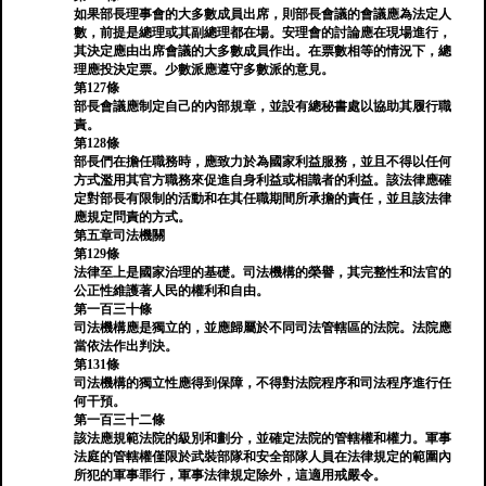
如果部長理事會的大多數成員出席，則部長會議的會議應為法定人
數，前提是總理或其副總理都在場。安理會的討論應在現場進行，
其決定應由出席會議的大多數成員作出。在票數相等的情況下，總
理應投決定票。少數派應遵守多數派的意見。
第127條
部長會議應制定自己的內部規章，並設有總秘書處以協助其履行職
責。
第128條
部長們在擔任職務時，應致力於為國家利益服務，並且不得以任何
方式濫用其官方職務來促進自身利益或相識者的利益。該法律應確
定對部長有限制的活動和在其任職期間所承擔的責任，並且該法律
應規定問責的方式。
第五章司法機關
第129條
法律至上是國家治理的基礎。司法機構的榮譽，其完整性和法官的
公正性維護著人民的權利和自由。
第一百三十條
司法機構應是獨立的，並應歸屬於不同司法管轄區的法院。法院應
當依法作出判決。
第131條
司法機構的獨立性應得到保障，不得對法院程序和司法程序進行任
何干預。
第一百三十二條
該法應規範法院的級別和劃分，並確定法院的管轄權和權力。軍事
法庭的管轄權僅限於武裝部隊和安全部隊人員在法律規定的範圍內
所犯的軍事罪行，軍事法律規定除外，這適用戒嚴令。