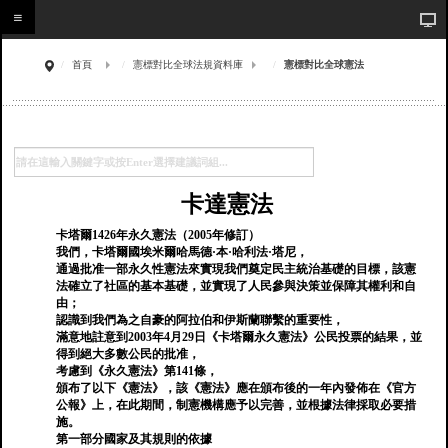
首頁
憲標對比全球法規資料庫
憲標對比全球憲法
卡達憲法
卡塔爾1426年永久憲法（2005年修訂）
我們，卡塔爾國埃米爾哈馬德·本·哈利法·塔尼，
通過批准一部永久性憲法來實現我們奠定民主統治基礎的目標，該憲
法確立了社區的基本基礎，並實現了人民參與決策並保障其權利和自
由；
認識到我們為之自豪的阿拉伯和伊斯蘭聯繫的重要性，
滿意地註意到2003年4月29日《卡塔爾永久憲法》公民投票的結果，並
得到絕大多數公民的批准，
考慮到《永久憲法》第141條，
頒布了以下《憲法》，該《憲法》應在頒布後的一年內發佈在《官方
公報》上，在此期間，制憲機構應予以完善，並根據法律採取必要措
施。
第一部分國家及其規則的依據