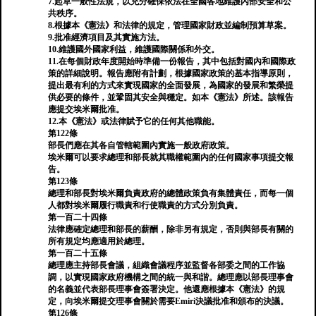
7.起草一般性法規，以充分確保依法在全國各地維護內部安全和公
共秩序。
8.根據本《憲法》和法律的規定，管理國家財政並編制預算草案。
9.批准經濟項目及其實施方法。
10.維護國外國家利益，維護國際關係和外交。
11.在每個財政年度開始時準備一份報告，其中包括對國內和國際政
策的詳細說明。報告應附有計劃，根據國家政策的基本指導原則，
提出最有利的方式來實現國家的全面發展，為國家的發展和繁榮提
供必要的條件，並鞏固其安全與穩定。如本《憲法》所述。該報告
應提交埃米爾批准。
12.本《憲法》或法律賦予它的任何其他職能。
第122條
部長們應在其各自管轄範圍內實施一般政府政策。
埃米爾可以要求總理和部長就其職權範圍內的任何國家事項提交報
告。
第123條
總理和部長對埃米爾負責政府的總體政策負有集體責任，而每一個
人都對埃米爾履行職責和行使職責的方式分別負責。
第一百二十四條
法律應確定總理和部長的薪酬，除非另有規定，否則與部長有關的
所有規定均應適用於總理。
第一百二十五條
總理應主持部長會議，組織會議程序並監督各部委之間的工作協
調，以實現國家政府機構之間的統一與和諧。總理應以部長理事會
的名義並代表部長理事會簽署決定。他還應根據本《憲法》的規
定，向埃米爾提交理事會關於需要Emiri決議批准和頒布的決議。
第126條