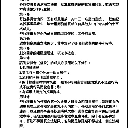
舒拉委員會應承擔立法權，批准政府的總體政策和預算，並應控製
本憲法規定的行政權。
第77條
舒拉委員會由四十五名成員組成，其中三十名應由直接，一般無記
名投票選舉產生，埃米爾應從部長或任何其他人中任命其餘的十五
名成員。
舒拉理事會任命的成員辭職或卸任後，其任期屆滿。
第78條
選舉制度應由立法確定，其中規定了提名和選舉的條件和程序。
第79條
劃分國家的選區應通過一項法令確定。
第80條
諮詢委員會（舒拉）的成員必須滿足以下條件：
1.卡塔爾國民
2.提名時不得少於三十個日曆年；
3.流利的阿拉伯語讀寫能力；
4.除非根據法律得到恢復，否則不得由主管法院因涉及不道德行為
或不誠實行為而被定罪；和
5.有選舉法規定的投票資格。
第81條
舒拉理事會的任期自第一次會議之日起為四個日曆年，新理事會的
選舉應在上述任期的最後九十天內進行。任期屆滿的任何成員均可
連任，並且在理事會任期屆滿時未舉行選舉或由於任何原因而推遲
選舉時，任期應繼續到新理事會選舉產生為止。除非有必要和法
令，否則不得延長立法期限，但前提是該延期不得超過一個立法期
限。