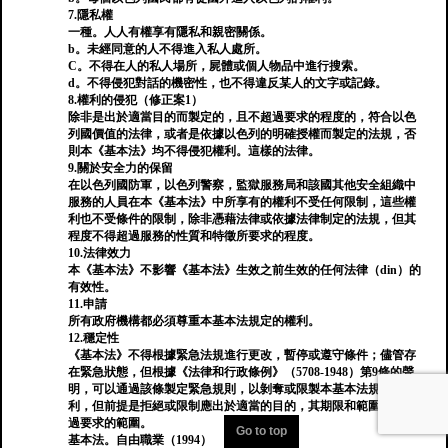
7.隱私權
一種。人人有權享有隱私和親密關係。
b。未經同意的人不得進入私人處所。
C。不得在人的私人場所，屍體或個人物品中進行搜索。
d。不得侵犯對話的機密性，也不得違反某人的文字或記錄。
8.權利的侵犯（修正案1）
除非是出於適當目的而製定的，且不超過要求的程度的，符合以色
列國價值的法律，或者是依據以色列的明確授權而製定的法規，否
則本《基本法》均不得侵犯權利。這樣的法律。
9.關於安全力的保留
在以色列國防軍，以色列警察，監獄服務局和該國其他安全組織中
服務的人員在本《基本法》中所享有的權利不受任何限制，這些權
利也不受條件的限制，除非憑藉法律或依據法律制定的法規，但其
程度不得超過服務的性質和特徵所要求的程度。
10.法律效力
本《基本法》不影響《基本法》生效之前生效的任何法律（din）的
有效性。
11.申請
所有政府機構都必須尊重本基本法規定的權利。
12.穩定性
《基本法》不得根據緊急法規進行更改，暫停或遵守條件；儘管存
在緊急狀態，但根據《法律和行政條例》（5708-1948）第9條的聲
明，可以通過該條製定緊急規則，以剝奪或限製本基本法規定的權
利，但前提是拒絕或限制應出於適當的目的，其期限和範圍不得超
過要求的範圍。
Go to top
基本法。自由職業（1994）