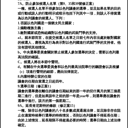
7A。防止參加候選人名單（第9、35和39號修正案）
一種。候選人名單不得參加以色列議會的選舉，並且如果名單的目的
或行動或該人的行動明示或暗示包括下列其中一項，則該人不得當選
為以色列議會的候選人。下列：
1.否認以色列國是一個猶太民主國家；
2.煽動種族主義；
3.敵對國家或恐怖組織對以色列國的武裝鬥爭的支持。
a1。就本節而言，在提交候選人名單之日前七年內非法處於敵對國家
的候選人，應視為其行為表示對以色列國進行武裝鬥爭的支持者。他
沒有證明其他情況。
b。中央選舉委員會關於禁止候選人參加選舉的決定，需要以色列最
高法院的確認。
C。候選人將在本節中聲明。
d。有關在中央選舉委員會和以色列最高法院舉行的聽證會以及根據
（c）項進行聲明的細節，應由法律規定。
8.內塞特辦公室的任期
議會的任期自當選之日起四年。
9.選舉日期（修正案1）
議會的選舉應在離任的議會任期結束的那一年的切什萬月的第三個星
期二進行，但是如果該年之前的那一年是year年，則選舉應在議會的
選舉中進行。該月的第一個星期二。
9A。延長肯​​尼斯特的條款（修正案15）
一種。除非以色列議會的八十名多數成員通過法律，並且除非存在阻
止在適當時候舉行選舉的特殊情況，否則以色列議會不得延長任期；
由於上述情況，延長期限不得超過必要的時間；選舉日期由上述法律
確定。