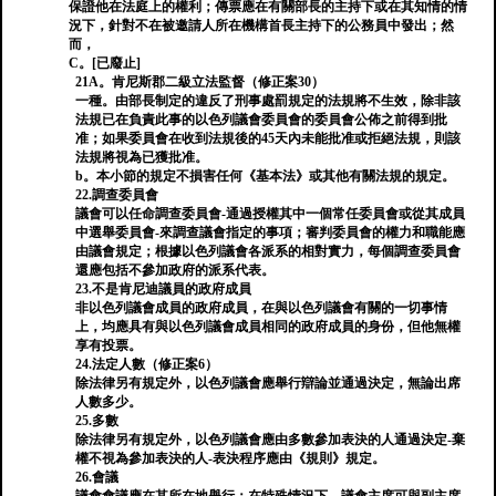
保證他在法庭上的權利；傳票應在有關部長的主持下或在其知情的情
況下，針對不在被邀請人所在機構首長主持下的公務員中發出；然
而，
C。[已廢止]
21A。肯尼斯郡二級立法監督（修正案30）
一種。由部長制定的違反了刑事處罰規定的法規將不生效，除非該
法規已在負責此事的以色列議會委員會的委員會公佈之前得到批
准；如果委員會在收到法規後的45天內未能批准或拒絕法規，則該
法規將視為已獲批准。
b。本小節的規定不損害任何《基本法》或其他有關法規的規定。
22.調查委員會
議會可以任命調查委員會-通過授權其中一個常任委員會或從其成員
中選舉委員會-來調查議會指定的事項；審判委員會的權力和職能應
由議會規定；根據以色列議會各派系的相對實力，每個調查委員會
還應包括不參加政府的派系代表。
23.不是肯尼迪議員的政府成員
非以色列議會成員的政府成員，在與以色列議會有關的一切事情
上，均應具有與以色列議會成員相同的政府成員的身份，但他無權
享有投票。
24.法定人數（修正案6）
除法律另有規定外，以色列議會應舉行辯論並通過決定，無論出席
人數多少。
25.多數
除法律另有規定外，以色列議會應由多數參加表決的人通過決定-棄
權不視為參加表決的人-表決程序應由《規則》規定。
26.會議