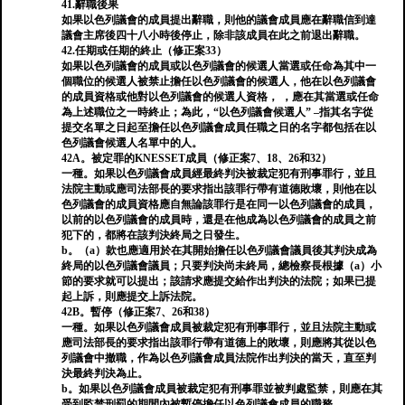
41.辭職後果
如果以色列議會的成員提出辭職，則他的議會成員應在辭職信到達
議會主席後四十八小時後停止，除非該成員在此之前退出辭職。
42.任期或任期的終止（修正案33）
如果以色列議會的成員或以色列議會的候選人當選或任命為其中一
個職位的候選人被禁止擔任以色列議會的候選人，他在以色列議會
的成員資格或他對以色列議會的候選人資格， ，應在其當選或任命
為上述職位之一時終止；為此，“以色列議會候選人” –指其名字從
提交名單之日起至擔任以色列議會成員任職之日的名字都包括在以
色列議會候選人名單中的人。
42A。被定罪的KNESSET成員（修正案7、18、26和32）
一種。如果以色列議會成員經最終判決被裁定犯有刑事罪行，並且
法院主動或應司法部長的要求指出該罪行帶有道德敗壞，則他在以
色列議會的成員資格應自無論該罪行是在同一以色列議會的成員，
以前的以色列議會的成員時，還是在他成為以色列議會的成員之前
犯下的，都將在該判決終局之日發生。
b。（a）款也應適用於在其開始擔任以色列議會議員後其判決成為
終局的以色列議會議員；只要判決尚未終局，總檢察長根據（a）小
節的要求就可以提出；該請求應提交給作出判決的法院；如果已提
起上訴，則應提交上訴法院。
42B。暫停（修正案7、26和38）
一種。如果以色列議會成員被裁定犯有刑事罪行，並且法院主動或
應司法部長的要求指出該罪行帶有道德上的敗壞，則應將其從以色
列議會中撤職，作為以色列議會成員法院作出判決的當天，直至判
決最終判決為止。
b。如果以色列議會成員被裁定犯有刑事罪並被判處監禁，則應在其
受到監禁刑罰的期間內被暫停擔任以色列議會成員的職務。