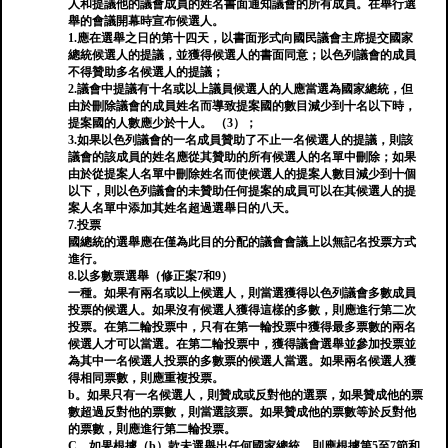
人和提議他的議會成員的姓名書面通知議會的所有成員。在舉行選
舉的會議開幕時宣布候選人。
1.應在選舉之日的第十四天，以書面形式向國民議會主席提交國家
總統候選人的提議，並獲得候選人的書面同意；以色列議會的成員
不得贊助多名候選人的提議；
2.議會中提議有十名或以上議員候選人的人應當選為國家總統，但
由於刪除議會的成員姓名而導致提案國的數目減少到十名以下時，
提案國的人數應少於十人。 （3）；
3.如果以色列議會的一名成員贊助了不止一名候選人的提議，則該
議會的該成員的姓名應從其贊助的所有候選人的名單中刪除；如果
由於從提案人名單中刪除姓名而使候選人的提案人數目減少到十個
以下，則以色列議會的未贊助任何提案的成員可以在其候選人的提
案人名單中添加其姓名超過選舉日的八天。
7.投票
國總統的選舉應在僅為此目的分配的議會會議上以無記名投票方式
進行。
8.以多數票選舉（修正案7和9）
一種。如果有兩名或以上候選人，則當選獲得以色列議會多數成員
投票的候選人。如果沒有候選人獲得這樣的多數，則應進行第二次
投票。在第二輪投票中，只有在第一輪投票中獲得最多票數的兩名
候選人才可以當選。在第二輪投票中，獲得議會選舉並參加投票並
為其中一名候選人投票的多數票的候選人當選。如果兩名候選人獲
得相同票數，則應重複投票。
b。如果只有一名候選人，則贊成或反對他的選票，如果贊成他的票
數超過反對他的票數，則當選該票。如果贊成他的票數等於反對他
的票數，則應進行第二輪投票。
C。如果根據（b）款未選舉出任何國家總統，則應根據第5至7節和