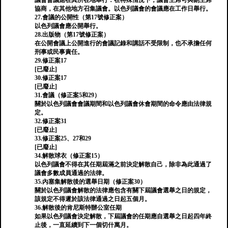
議會會議應在其所在地舉行：在特殊情況下，議會主席可與副主席
協商，在其他地方召集議會。以色列議會的會議應在工作日舉行。
27.會議的公開性（第17號修正案）
以色列議會應公開舉行。
28.出版物（第17號修正案）
在公開會議上公開進行的會議記錄和講話不受限制，也不承擔任何
刑事或民事責任。
29.修正案17
[已廢止]
30.修正案17
[已廢止]
31.會議（修正案5和29）
關於以色列議會會議期間和以色列議會休會期間的命令應由法律規
定。
32.修正案31
[已廢止]
33.修正案25、27和29
[已廢止]
34.解散球衣（修正案15）
以色列議會不得在其任期屆滿之前決定解散自己，除非為此通過了
議會多數成員通過的法律。
35.內塞集解散後的選舉日期（修正案30）
關於以色列議會解散的法律應包含有關下屆議會選舉之日的規定，
該規定不得遲於該法律通過之日起五個月。
36.解散後的肯尼斯特辦公室任期
如果以色列議會決定解散，下屆議會的任期應自選舉之日起四年終
止後，一直延續到下一個切什萬月。