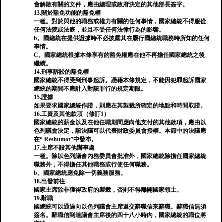
會解散有關的文件，應由總理或政府決定的其他部長簽字。
13.關於豁免功能的豁免權
一種。對於與他的職務或權力有關的任何事情，國家總統不得服從
任何法院或法庭，並且不受任何法律行為的影響。
b。國總統在提供證據時不必披露其在履行國總統職務時所知的任何
事情。
C。國家總統根據本條享有的豁免權應在他不再擔任國家總統之後
繼續。
14.刑事訴訟的豁免權
國家總統不得受到刑事起訴。憑藉本條規定，不能因犯罪起訴國家
總統的期間不應計入對該罪行的規定期限。
15.證據
如果要求國家總統作證，則應在其製裁所確定的地點和時間取證。
16.工資及其他款項（修訂1）
國家總統的薪金以及在他任職期間應向他支付的其他款項，應由以
色列議會決定，該決議可以代表財政委員會授權。本節中的決議應
在“ Reshumot”中發布。
17.主席不設其他辦事處
一種。除以色列議會內務委員會批准外，國家總統除擔任國家總統
職務外，不得擔任其他職務或行使任何​​職務。
b。國家總統應免除一切義務服務。
18.出發前往
國家主席除非獲得政府的製裁，否則不得離開國家領土。
19.辭職
國總統可以通過向以色列議會主席遞交辭職信來辭職。辭職信無須
簽名。辭職信到達議會主席後的四十八小時內，國家總統的職位將