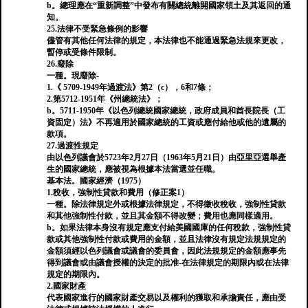
b。總理應在“重新調整”中發布有關總統離開國家領土及其返回的通
知。
25.法律不受緊急條例的影響
儘管有其他任何法律的規定，本法律也不能通過緊急法規來更改，
暫停或受條件限制。
26.廢除
一種。現廢除-
1.《 5709-1949年過渡法》第2（c），6和7條；
2.第5712-1951年《州總統法》；
b。5711-1950年《以色列總統國家總統，政府成員和酋長院長（工
資固定）法》不再適用於國家總統的工資或應付給他或他的遺屬的
款項。
27.過渡性規定
由以色列議會於5723年2月27日（1963年5月21日）由亞里亞選舉產
生的國家總統，應被視為根據本法當選並任職。
基本法。國家經濟（1975）
1.稅收，強制性貸款和費用（修正案1）
一種。除法律規定外或根據法律規定，不得徵收稅收，強制性貸款
和其他強制性付款，並且其金額不得改變；費用也應同樣適用。
b。如果法律本身沒有規定應支付給美國國庫的任何稅款，強制性貸
款或其他強制性付款或費用的金額，並且法律沒有規定法規規定的
金額須經以色列議會或議會的委員會，因此法規規定的金額應事先
得到議會或由議會授權的決定的批准-在法律規定的期限內或在法律
規定的期限內。
2.國家財產
代表國家進行的國家財產交易以及權利的獲取和承擔責任，應由受