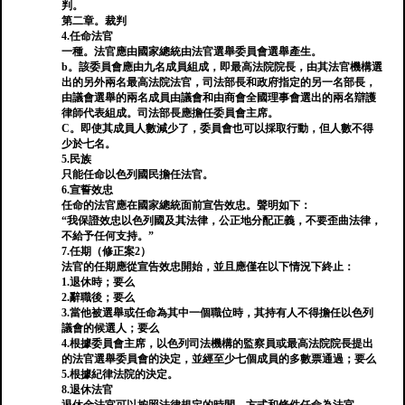
判。
第二章。裁判
4.任命法官
一種。法官應由國家總統由法官選舉委員會選舉產生。
b。該委員會應由九名成員組成，即最高法院院長，由其法官機構選
出的另外兩名最高法院法官，司法部長和政府指定的另一名部長，
由議會選舉的兩名成員由議會和由商會全國理事會選出的兩名辯護
律師代表組成。司法部長應擔任委員會主席。
C。即使其成員人數減少了，委員會也可以採取行動，但人數不得
少於七名。
5.民族
只能任命以色列國民擔任法官。
6.宣誓效忠
任命的法官應在國家總統面前宣告效忠。聲明如下：
“我保證效忠以色列國及其法律，公正地分配正義，不要歪曲法律，
不給予任何支持。”
7.任期（修正案2）
法官的任期應從宣告效忠開始，並且應僅在以下情況下終止：
1.退休時；要么
2.辭職後；要么
3.當他被選舉或任命為其中一個職位時，其持有人不得擔任以色列
議會的候選人；要么
4.根據委員會主席，以色列司法機構的監察員或最高法院院長提出
的法官選舉委員會的決定，並經至少七個成員的多數票通過；要么
5.根據紀律法院的決定。
8.退休法官