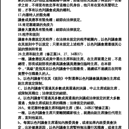
家的法律允許他從這種國籍中獲釋，那麼他在完成應予釋放的一切要
求之前，不得宣布效忠享有這種公民身份，他只有在宣布其聲明之
前，才享有以色列議會成員的權利。
17.內塞特人的豁免權
議會成員應享有豁免權；細節由法律規定。
18.肯尼塞建築的免疫力
議會大廈應具有豁免權；細節由法律規定。
19.程序和規則
議會本身應規定其程序；在法律未規定的程序範圍內，以色列議會應
在其規則中予以規定；只要未規定上述程序，以色列議會應遵循其公
認的慣例和常規
20.主席和副主席（修正案24、27、34和37）
一種。議會應從其成員中選出主席和副主席。在主席當選之前，不是
總理，部長或副部長的最高議會議員應擔任臨時主席。在本節
中，“高級”是指其在以色列議會中任期最長，連續或不連續且在同等
資歷中任職最久的人。
b。以色列議會可在其《規則》中對選舉以色列議會議員擔任主席或
副主席規定限制。
C。以色列議會可通過其多數成員通過的決議，中止主席或副主席，
或限制其職位；法律規定的細節。
d。以色列議會可通過其多數成員通過的決議或法律規定的更大多數
通過，免除主席或副主席的職務；法律規定的細節。
20A。肯尼塞特會議主席和臨時主席（第4、24和27號修正案）
一種。以色列議會主席只要離開國家領土，就應由副主席擔任代理主
席，直到他返回。
b。每當以色列議會主席通知內務委員會，或者如果內政委員會決
定，出於健康原因，以色列議會主席暫時無法履行其職責，或者主席