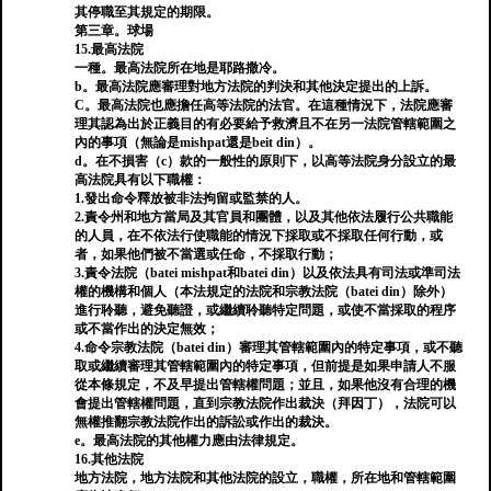
其停職至其規定的期限。
第三章。球場
15.最高法院
一種。最高法院所在地是耶路撒冷。
b。最高法院應審理對地方法院的判決和其他決定提出的上訴。
C。最高法院也應擔任高等法院的法官。在這種情況下，法院應審
理其認為出於正義目的有必要給予救濟且不在另一法院管轄範圍之
內的事項（無論是mishpat還是beit din）。
d。在不損害（c）款的一般性的原則下，以高等法院身分設立的最
高法院具有以下職權：
1.發出命令釋放被非法拘留或監禁的人。
2.責令州和地方當局及其官員和團體，以及其他依法履行公共職能
的人員，在不依法行使職能的情況下採取或不採取任何行動，或
者，如果他們被不當選或任命，不採取行動；
3.責令法院（batei mishpat和batei din）以及依法具有司法或準司法
權的機構和個人（本法規定的法院和宗教法院（batei din）除外）
進行聆聽，避免聽證，或繼續聆聽特定問題，或使不當採取的程序
或不當作出的決定無效；
4.命令宗教法院（batei din）審理其管轄範圍內的特定事項，或不聽
取或繼續審理其管轄範圍內的特定事項，但前提是如果申請人不服
從本條規定，不及早提出管轄權問題；並且，如果他沒有合理的機
會提出管轄權問題，直到宗教法院作出裁決（拜因丁），法院可以
無權推翻宗教法院作出的訴訟或作出的裁決。
e。最高法院的其他權力應由法律規定。
16.其他法院
地方法院，地方法院和其他法院的設立，職權，所在地和管轄範圍