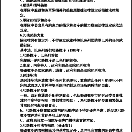
C。總參謀長應由政府根據國防部長的建議任命。
4.服務和招聘義務
在軍隊中服役和為軍隊招募的義務應根據法律規定或根據法律規
定。
5.軍隊的指示和命令
在軍隊中發出具有約束力的指示和命令的權力應由法律規定或依法
規定。
6.其他武裝力量
除法律另有規定外，不得建立或維持除以色列國防軍以外的任何武
裝部隊。
基本法。以色列首都耶路撒冷（1980年）
1.耶路撒冷，以色列首都
完整統一的耶路撒冷是以色列的首都。
2.主席，內塞特人，政府和最高法院的所在地
耶路撒冷是國家總統，議會，政府和最高法院的所在地。
3.保護聖地
應保護聖地免遭褻瀆和任何其他侵犯，並應防止任何可能侵犯不同
宗教成員進入其神聖場所或他們對這些場所的感情的自由。
4.耶路撒冷的發展
一種。政府應通過分配特別資金，包括耶路撒冷市的財政委員會批
准的年度特別撥款（首都城市撥款），為耶路撒冷的發展和繁榮及
其居民的福祉提供資金。
b。耶路撒冷應在國家當局的活動中給予特別優先考慮，以促進耶路
撒冷在經濟和其他事項上的發展。
C。政府應設立一個或多個專門機構來實施本節。
5.耶路撒冷司法管轄區（修正案1）
耶路撒冷的管轄權除其他基本規定外，還包括宣布書的附錄中描述