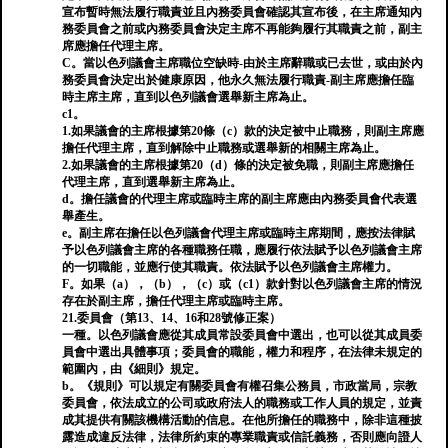
宣布暫時無法履行職責並且內務委員會確認其宣布後，在主席通知內
務委員會之前或內務委員會決定主席不再能夠履行其職責之前，副主
席應擔任代理主席。
C。當以色列議會主席職位空缺時-由於主席辭職或已去世，或由於內
務委員會決定出於健康原因，他永久無法履行職責-副主席應擔任臨
時主席主席，直到以色列議會選舉新主席為止。
c1。
1.如果議會的主席根據第20條（c）款的決定被中止職務，則副主席應
擔任代理主席，直到解除中止職務或選舉新的相關主席為止。
2.如果議會的主席根據第20（d）條的決定被免職，則副主席應擔任
代理主席，直到選舉新主席為止。
d。擔任議會的代理主席或臨時主席的副主席應由內務委員會代表選
舉產生。
e。副主席在擔任以色列議會代理主席或臨時主席期間，應按法律賦
予以色列議會主席的各種職務任職，應履行依法賦予以色列議會主席
的一切職能，並應行使其職責。依法賦予以色列議會主席權力。
F。如果（a），（b），（c）或（c1）款針對以色列議會主席的情況
存在於副主席，擔任代理主席或臨時主席。
21.委員會（第13、14、16和28號修正案）
一種。以色列議會應從其成員常設委員會中選出，也可以從其成員委
員會中選出具體事項；委員會的職能，權力和程序，在法律未規定的
範圍內，由《細則》規定。
b。《規則》可以規定有關委員會有權召集公務員，市政當局，宗教
委員會，依法成立的公司或政府法人的職務或工作人員的規定，並責
成其提供有關該機構活動的信息。在他所擔任的職務中，除非這種披
露造成違反法律，法律所約束的專業職責或信託義務，否則應向證人