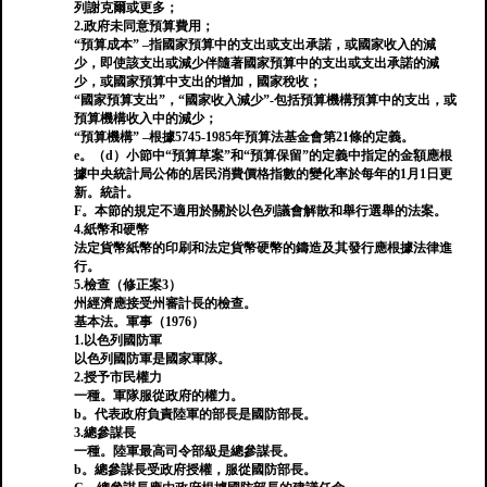
列謝克爾或更多；
2.政府未同意預算費用；
“預算成本” –指國家預算中的支出或支出承諾，或國家收入的減
少，即使該支出或減少伴隨著國家預算中的支出或支出承諾的減
少，或國家預算中支出的增加，國家稅收；
“國家預算支出”，“國家收入減少”-包括預算機構預算中的支出，或
預算機構收入中的減少；
“預算機構” –根據5745-1985年預算法基金會第21條的定義。
e。（d）小節中“預算草案”和“預算保留”的定義中指定的金額應根
據中央統計局公佈的居民消費價格指數的變化率於每年的1月1日更
新。統計。
F。本節的規定不適用於關於以色列議會解散和舉行選舉的法案。
4.紙幣和硬幣
法定貨幣紙幣的印刷和法定貨幣硬幣的鑄造及其發行應根據法律進
行。
5.檢查（修正案3）
州經濟應接受州審計長的檢查。
基本法。軍事（1976）
1.以色列國防軍
以色列國防軍是國家軍隊。
2.授予市民權力
一種。軍隊服從政府的權力。
b。代表政府負責陸軍的部長是國防部長。
3.總參謀長
一種。陸軍最高司令部級是總參謀長。
b。總參謀長受政府授權，服從國防部長。