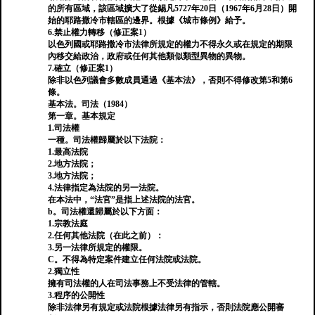
的所有區域，該區域擴大了從錫凡5727年20日（1967年6月28日）開
始的耶路撒冷市轄區的邊界。根據《城市條例》給予。
6.禁止權力轉移（修正案1）
以色列國或耶路撒冷市法律所規定的權力不得永久或在規定的期限
內移交給政治，政府或任何其他類似類型異物的異物。
7.確立（修正案1）
除非以色列議會多數成員通過《基本法》，否則不得修改第5和第6
條。
基本法。司法（1984）
第一章。基本規定
1.司法權
一種。司法權歸屬於以下法院：
1.最高法院
2.地方法院；
3.地方法院；
4.法律指定為法院的另一法院。
在本法中，“法官”是指上述法院的法官。
b。司法權還歸屬於以下方面：
1.宗教法庭
2.任何其他法院（在此之前）：
3.另一法律所規定的權限。
C。不得為特定案件建立任何法院或法院。
2.獨立性
擁有司法權的人在司法事務上不受法律的管轄。
3.程序的公開性
除非法律另有規定或法院根據法律另有指示，否則法院應公開審