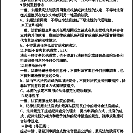
退休金法官可以按照法律規定的時間，方式和條件任命為法官。
9.限制重新發布
一種。未經最高法院院長同意或根據紀律法院的決定，不得將法官
從其服務所在地永久轉移到另一地區的法院。
b。未經法官同意，不得任命法官擔任下級法院的代理職務。
10.工資和福利
一種。法官的薪金和在其任職期間或之後或在其去世後向其倖存者
支付的其他款項，應由法律或由以色列議會或由以色列議會授權的
代表其決定的法律規定。
b。不得通過僅降低法官薪水的決定。
11.判斷不參與其他職業，ETC
法官不得從事其他職業，也不得履行法律規定或經最高法院院長和
司法部長同意的任何公共職能。
12.刑事訴訟程序
一種。除獲得總檢察長同意外，不得對法官進行任何刑事調查，也
不得對總檢察長提起公訴。
b。除由三名法官組成的區域法院外，不得對法官提出刑事指控，除
非法官同意以普通方式審理該指控。
C。本節的規定不適用於法律指定的犯罪類別。
13.紀律程序
一種。法官應服從紀律法院的管轄。
b。紀律法院應由法官或由最高法院院長任命的退休金法官組成。
C。法律規定了提起紀律處分的理由，提出申訴的方式，法官的組
成，紀律法院的權力和應予施加的紀律措施的規定。議事規則應符
合法律規定。
14.停權（修正案1）
提起申訴，發起刑事調查或對法官提起公訴的，最高法院院長可將