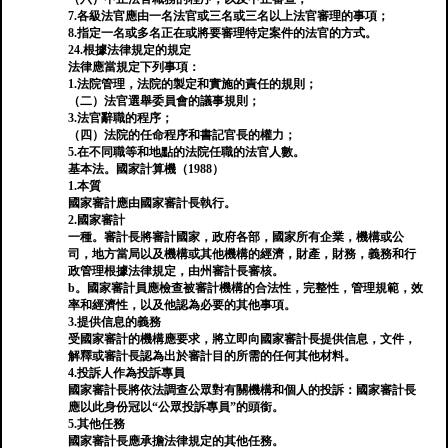
7.各級法官應由一名法官或三名或三名以上法官審理的事項；
8.指定一名或多名正在或將要審理特定案件的法官的方式。
24.根據法律規定的規定
法律應當規定下列事項：
1.法院管理，法院的製定和實施的責任的規則；
（二）法官選舉委員會的議事規則；
3.法官辭職的程序；
（四）法院的任命程序和書記官長的權力；
5.在不同職等和地點的法院任職的法官人數。
基本法。國家計算機（1988）
1.本質
國家審計應由國家審計長執行。
2.國家審計
一種。審計長將審計國家，政府各部，國家所有企業，機構或公
司，地方當局以及機構或其他機構的經濟，財產，財務，義務和行
政管理根據法律規定，由州審計長審核。
b。國家審計員應檢查被審計機構的合法性，完整性，管理規範，效
率和經濟性，以及他認為必要的其他事項。
3.提供信息的義務
受國家審計的機構應要求，將立即向國家審計長提供信息，文件，
解釋或審計長認為出於審計目的所需的任何其他材料。
4.投訴人作為投訴專員
國家審計長將依法調查公眾對有關機構和個人的投訴：國家審計長
應以此身份冠以“公眾投訴專員”的頭銜。
5.其他任務
國家審計長應承擔法律規定的其他任務。