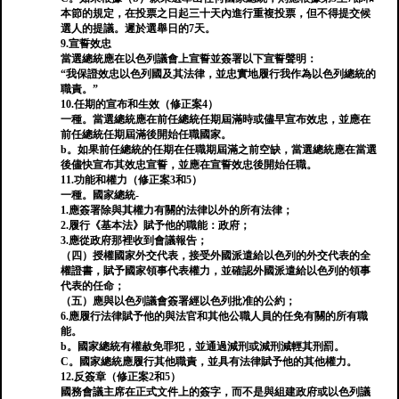
本節的規定，在投票之日起三十天內進行重複投票，但不得提交候
選人的提議。遲於選舉日的7天。
9.宣誓效忠
當選總統應在以色列議會上宣誓並簽署以下宣誓聲明：
“我保證效忠以色列國及其法律，並忠實地履行我作為以色列總統的
職責。”
10.任期的宣布和生效（修正案4）
一種。當選總統應在前任總統任期屆滿時或儘早宣布效忠，並應在
前任總統任期屆滿後開始任職國家。
b。如果前任總統的任期在任職期屆滿之前空缺，當選總統應在當選
後儘快宣布其效忠宣誓，並應在宣誓效忠後開始任職。
11.功能和權力（修正案3和5）
一種。國家總統-
1.應簽署除與其權力有關的法律以外的所有法律；
2.履行《基本法》賦予他的職能：政府；
3.應從政府那裡收到會議報告；
（四）授權國家外交代表，接受外國派遣給以色列的外交代表的全
權證書，賦予國家領事代表權力，並確認外國派遣給以色列的領事
代表的任命；
（五）應與以色列議會簽署經以色列批准的公約；
6.應履行法律賦予他的與法官和其他公職人員的任免有關的所有職
能。
b。國家總統有權赦免罪犯，並通過減刑或減刑減輕其刑罰。
C。國家總統應履行其他職責，並具有法律賦予他的其他權力。
12.反簽章（修正案2和5）
國務會議主席在正式文件上的簽字，而不是與組建政府或以色列議