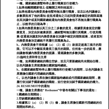
一種。國家總統應暫時停止履行職責並行使權力-
1.如果他離開國家領土-從離開之時到他返回；
2.如果他通知內務委員會他暫時無法履行職責，並且以色列議會以
多數票批准了他的通知-從批准通知之日起到委員會確定的期限屆滿
在其決議中或直到國家總統通知內務委員會他不再無法履行職責為
止，以較早的日期為準；
3.如果內務委員會以其三分之二多數的意見，根據委員會規定的醫
療意見，決定由於健康原因，總統暫時無法履行其職責，行使其職
責-從通過決議直到內務委員會在決議中確定的期限屆滿，或者直到
內務委員會決定總統不再履行其職責為止。
b。內務委員會不得根據（a）（2）或（3）款規定超過三個月的期
限。它可以不中斷延長最長三個月的期限。任何進一步的延長，應
由議會根據內務委員會的提議，通過議會的多數決議。
23.臨時主席和常任主席
一種。如果國家總統的職位空缺，並且只要新總統尚未開始任職，
以色列議會主席就應擔任國家臨時總統。
b。在國家總統暫時停止履行職務和行使權力的期間，以色列議會主
席應擔任國家代理總統的職務。
C。以色列議會主席在擔任國家臨時總統或代理國家總統期間，應
履行依法賦予國家總統的職能，並行使依法賦予國家總統的權力。
24. RESHUMOT中的通知
一種。議會主席應在“ Reshumot”中發布有關以下事項的通知：
1.國總統任期開始；
2.空缺國家總統職位；
3.根據第22（a）（2）和（3）條，議會主席擔任國家代理總統的任
期開始和終止。