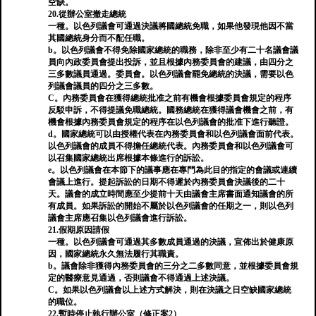
空缺。
20.從辦公室撤走總統
一種。以色列議會可通過決議將國總統免職，如果他發現他因不當
其國總統身分而不配任職。
b。以色列議會不得免除國家總統的職務，除非至少有二十名議會議
員向內政委員會提出投訴，並且根據內務委員會的建議，由四分之
三多數議員通過。委員會。以色列議會罷免總統的決議，需要以色
列議會議員的四分之三多數。
C。內務委員會在獲得總統批准之前有機會根據委員會規定的程序
反駁申訴，不得提議免職總統。國務總統在獲得議會機會之前，有
機會根據內務委員會規定的程序在以色列議會的批准下進行聽證。
d。國家總統可以由授權代表在內務委員會和以色列議會面前代表。
以色列議會的成員不得擔任總統代表。內務委員會和以色列議會可
以召集國家總統出席根據本條進行的訴訟。
e。以色列議會在本節下的議事應在專門為此目的指定的會議或連續
會議上進行。提起訴訟的日期不得遲於內務委員會決議後的二十
天。議會的成立時間應至少提前十天由議會主席書面通知議會的所
有成員。如果訴訟的開始不屬於以色列議會的任期之一，則以色列
議會主席應召集以色列議會進行訴訟。
21.假期原因請假
一種。以色列議會可通過其多數成員通過的決議，宣佈出於健康原
因，國家總統永久無法履行其職責。
b。議會除非獲得內務委員會的三分之二多數同意，並根據委員會規
定的醫療意見通過，否則議會不得通過上述決議。
C。如果以色列議會以上述方式解決，則在決議之日空缺國家總統
的職位。
22.暫時停止執行辦公室（修正案2）