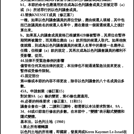
b1。本節的命令也應適用於在成為以色列議會成員之前被定罪（a）
或（b）所述罪行的以色列議會成員。
43.替換KNESSET成員（修正案7）
一種。如果以色列議會議員的席位空缺，應由候選人填補，其中包
括已故議員姓名的候選人名單中，應在最後一個當選候選人之後計
算出來。
b。如果某人的議會成員資格已根據第42B條被暫停，其席位在暫停
期間將被騰空，而其職位應由（a）款所指的候選人取代。如果他恢
復就職，則成為以色列議會議員的候選人名單中的最後一名應停止
任職，但根據（a）款的規定，其再次成為以色列議會議員的權利不
受影響。從而。
44.法律不受緊急條例的影響
儘管有任何其他法律的規定，本法律也不能通過緊急法規來更改，
暫停或受條件限制。
45.固定部分
第44條或本節的內容不得更改，除非以色列議會的八十名成員佔多
數。
45A。申請創業（修訂案15）
對於第9A（a）條的變更，第45條也應適用。
46.必要的特殊要求（修正案3、11和15）
議會全會在一讀，二讀和三讀時，都需要以本法要求對第4、9A，
34、44或45節進行修改的多數。在本節中，“變體”表示顯式變體和
隱式變體。
基本法。以色列土地（1960）
1.禁止所有權轉讓
以色列土地的所有權，即國家，發展局或Keren Kayemet Le-Israel在