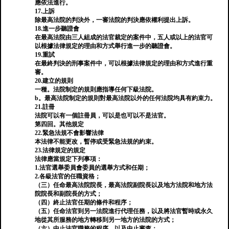
應依法進行。
17.上訴
除最高法院的判決外，一審法院的判決應依權利提出上訴。
18.進一步聽證會
在最高法院由三人組成的法官裁定的案件中，五人或以上的法官可
以根據法律規定的理由和方式舉行進一步的聽證會。
19.重試
在最終判決的刑事案件中，可以根據法律規定的理由和方式進行重
審。
20.建立的規則
一種。法院制定的規則應指導任何下級法院。
b。最高法院制定的規則對最高法院以外的任何法院均具有約束力。
21.註冊
法院可以有一個註冊員，可以是也可以不是法官。
第四回。其他規定
22.緊急法規不會影響法律
本法律不能更改，暫停或受緊急法規的約束。
23.法律規定的規定
法律應當規定下列事項：
1.法官選舉委員會委員的選舉方式和任期；
2.各級法官的任職資格；
（三）任命最高法院院長，最高法院副院長以及地方法院和地方法
院院長和副院長的方式；
（四）終止法官任期的條件和程序；
（五）任命法官到另一法院進行代理任務，以及將法官暫時或永久
地從其所服務的地方轉移到另一地方的法院的方式；
（六）中止法官職務的程序，以及中止審查；