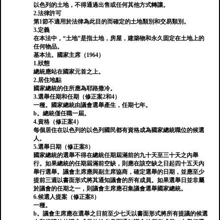
以色列的土地，不得通過出售或任何其他方式轉讓。
2.法律許可
第1節不適用於法律為此目的而確定的土地類別和交易類別。
3.定義
在本法中，“土地”是指土地，房屋，建築物和永久固定在土地上的
任何物品。
基本法。國家主席（1964）
1.狀態
總統應站在國家元首之上。
2.居住地點
國家總統的住所應為耶路撒冷。
3.選舉任期和任期（修正案2和4）
一種。國家總統由議會選舉產生，任期七年。
b。總統僅任職一屆。
4.資格（修正案4）
每個居住在以色列的以色列國民都有資格成為國家總統職位的候選
人。
5.選舉日期（修正案8）
國家總統的選舉不得在總統任期屆滿前的九十天至三十天之內舉
行。如果總統的任期屆滿前空缺，則應在該空缺之日起四十五天內
舉行選舉。議會主席應與副主席協商，確定選舉的日期，並應至少
提前三週以書面形式將其通知議會的所有成員。如果選舉日並非屬
於議會的任期之一，則議會主席應召集議會選舉國家總統。
6.候選人提案（修正案8）
一種。
b。議會主席應在選舉之日前至少七天以書面形式將所有提議的候選