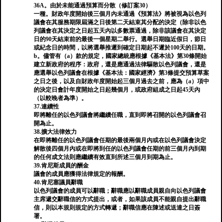
36A。由於未能通過預算而分散（修訂案30）
一種。財政年度開始後三個月內未通過《預算法》將被視為以色列
議會在其服務期限屆滿之日後第二天結束其分配的決定（除非以色
列議會在其決定之日起五天內以多數票通過，除非該議會在其決定
日的90天結束前的最後一個星期二舉行。選舉日期臨近假日，節日
或紀念日的時間，以將選舉推遲到確定日期起不遲於100天的日期。
b。儘管有（a）款的規定，國家總統應根據《基本法》第30條開始
建立新政府的程序：政府，還是應通過法律驅散以色列議會，還是
應選舉以色列議會在根據《基本法：國家經濟》第3條提交預算草案
之日之後，以及自財政年度開始起三個月過去之前，應為（a）項中
的決定日會計年度開始之日起幾個月，或政府組成之日起45天內
（以較晚者為準）。
37.連續性
即將離任的以色列議會將繼續任職，直到即將召開的以色列議會召
開為止。
38.擴大法律效力
在即將離任的以色列議會任期的最後兩個月內或在以色列議會決定
解散後四個月內或在即將到任的以色列議會任期的前三個月內到期
的任何成文法則應繼續有效直到所述三個月到期為止。
39.肯尼斯成員的酬金
議會的成員應獲得法律規定的報酬。
40.肯尼塞議員辭職
以色列議會的成員可以辭職；辭職應以辭職成員親自向以色列議會
主席遞交辭職信的方式提出，或者，如果該成員不能親自提出辭職
信，則以本規則規定的方式轉遞；辭職信應在陳述或送達之日簽
署。