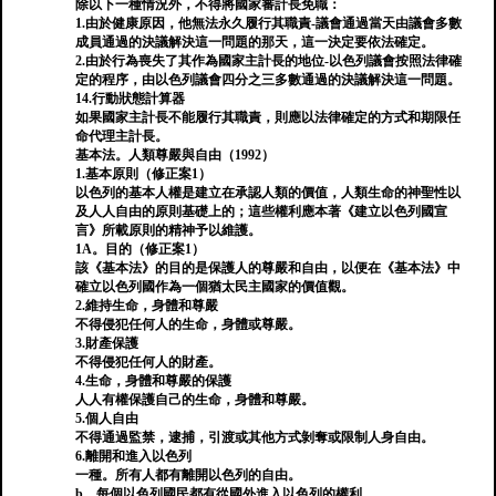
除以下一種情況外，不得將國家審計長免職：
1.由於健康原因，他無法永久履行其職責-議會通過當天由議會多數
成員通過的決議解決這一問題的那天，這一決定要依法確定。
2.由於行為喪失了其作為國家主計長的地位-以色列議會按照法律確
定的程序，由以色列議會四分之三多數通過的決議解決這一問題。
14.行動狀態計算器
如果國家主計長不能履行其職責，則應以法律確定的方式和期限任
命代理主計長。
基本法。人類尊嚴與自由（1992）
1.基本原則（修正案1）
以色列的基本人權是建立在承認人類的價值，人類生命的神聖性以
及人人自由的原則基礎上的；這些權利應本著《建立以色列國宣
言》所載原則的精神予以維護。
1A。目的（修正案1）
該《基本法》的目的是保護人的尊嚴和自由，以便在《基本法》中
確立以色列國作為一個猶太民主國家的價值觀。
2.維持生命，身體和尊嚴
不得侵犯任何人的生命，身體或尊嚴。
3.財產保護
不得侵犯任何人的財產。
4.生命，身體和尊嚴的保護
人人有權保護自己的生命，身體和尊嚴。
5.個人自由
不得通過監禁，逮捕，引渡或其他方式剝奪或限制人身自由。
6.離開和進入以色列
一種。所有人都有離開以色列的自由。
b。每個以色列國民都有從國外進入以色列的權利。