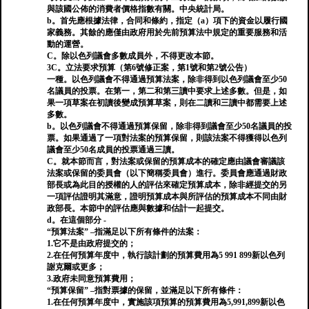
與該國公佈的消費者價格指數有關。中央統計局。
b。首先應根據法律，合同和條約，指定（a）項下的資金以履行國
家義務。其餘的應僅由政府用於先前預算法中規定的重要服務和活
動的運營。
C。除以色列議會多數成員外，不得更改本節。
3C。立法要求預算（第6號修正案，第1號和第2號公告）
一種。以色列議會不得通過預算法案，除非得到以色列議會至少50
名議員的投票。在第一，第二和第三讀中要求上述多數。但是，如
果一項草案在初讀後變成預算草案，則在二讀和三讀中都需要上述
多數。
b。以色列議會不得通過預算保留，除非得到議會至少50名議員的投
票。如果通過了一項對法案的預算保留，則該法案不得獲得以色列
議會至少50名成員的投票通過三讀。
C。就本節而言，對法案或保留的預算成本的確定應由議會審議該
法案或保留的委員會（以下簡稱委員會）進行。委員會應通過財政
部長或為此目的授權的人的評估來確定預算成本，除非經提交的另
一項評估證明其滿意，證明預算成本與所評估的預算成本不同由財
政部長。本節中的評估應與數據和估計一起提交。
d。在這個部分 -
“預算法案” –指滿足以下所有條件的法案：
1.它不是由政府提交的；
2.在任何預算年度中，執行該計劃的預算費用為5 991 899新以色列
謝克爾或更多；
3.政府未同意預算費用；
“預算保留” –指對票據的保留，並滿足以下所有條件：
1.在任何預算年度中，實施該項預算的預算費用為5,991,899新以色