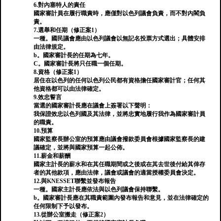
6.對內塞特人的責任
國家審計員在履行職責時，應僅對以色列議會負責，而不對內閣負
責。
7.選舉和任期（修正案1）
一種。國民議會應由以色列議會以無記名投票方式選出；具體安排
由法律規定。
b。國家審計長的任期為七年。
C。國家審計長將只任職一個任期。
8.資格（修正案1）
居住在以色列的任何以色列公民都有資格擔任國家審計官；任何其
他資格都可以由法律確定。
9.效忠誓言
當選的國家審計長應在議會上簽署以下聲明：
我保證效忠以色列國及其法律，並將忠實地履行我作為國家審計員
的職責。
10.預算
國家監察長辦公室的預算應由議會撥款委員會根據國家監察長的建
議確定，並將與國家預算一起公佈。
11.薪金和薪酬
國家主計長的薪水和在其任職期間或之後或在其去世後付給其倖存
者的其他款項，應由法律，議會或議會的適當授權委員會決定。
12.與KNESSET聯繫並發布報告
一種。國家主計長應依法與以色列議會保持聯繫。
b。國家審計長應在其職責範圍內發布報告和意見，並在法律確定的
任何限制下予以發布。
13.從辦公室搬走（修正案2）