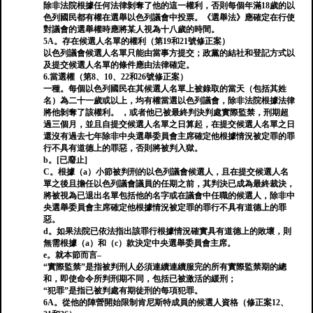
除非法院根據任何法律剝奪了他的這一權利，否則每個年滿18歲的以
色列國民都有權在選舉以色列議會中投票。《選舉法》應確定在行使
對議會的選舉權時應將某人視為十八歲的時間。
5A。存在候選人名單的權利（第19和21號修正案）
以色列議會候選人名單只能由當事方提交；政黨的結社和登記方式以
及提交候選人名單的條件應由法律確定。
6.當選權（第8、10、22和26號修正案）
一種。每個以色列國民在其候選人名單上被錄取的當天（包括其姓
名）為二十一歲或以上，均有權當選以色列議會，除非法院根據法律
將他剝奪了該權利。 ，或者他已被最終判決判處實際監禁，刑期超
過三個月，並且自提交候選人名單之日算起，在提交候選人名單之日
還沒有過去七年除非中央選舉委員會主席確定他根據情況被定罪的罪
行不具有道德上的罪惡，否則將被判入獄。
b。[已廢止]
C。根據（a）小節被判刑的以色列議會候選人，且在提交候選人名
單之後且擔任以色列議會議員的任期之前，其判決已成為最終裁決，
將被視為已退出名單包括他的名字或在議會中任職的候選人，除非中
央選舉委員會主席確定他根據情況被定罪的罪行不具有道德上的罪
惡。
d。如果法院已依法指出該罪行根據情況確實具有道德上的敗壞，則
無需根據（a）和（c）款決定中央選舉委員會主席。
e。就本節而言–
“實際監禁”是指被判刑人必須連續連續服完的所有實際監禁期的總
和，即使命令所判刑期不同，包括已被激活的緩刑；
“犯罪”是指已被判處有期徒刑的每項犯罪。
6A。從他的陣營開始限制肯尼斯特成員的候選人資格（修正案12、