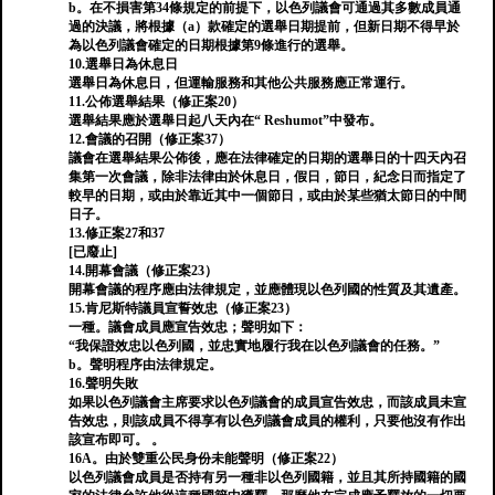
b。在不損害第34條規定的前提下，以色列議會可通過其多數成員通
過的決議，將根據（a）款確定的選舉日期提前，但新日期不得早於
為以色列議會確定的日期根據第9條進行的選舉。
10.選舉日為休息日
選舉日為休息日，但運輸服務和其他公共服務應正常運行。
11.公佈選舉結果（修正案20）
選舉結果應於選舉日起八天內在“ Reshumot”中發布。
12.會議的召開（修正案37）
議會在選舉結果公佈後，應在法律確定的日期的選舉日的十四天內召
集第一次會議，除非法律由於休息日，假日，節日，紀念日而指定了
較早的日期，或由於靠近其中一個節日，或由於某些猶太節日的中間
日子。
13.修正案27和37
[已廢止]
14.開幕會議（修正案23）
開幕會議的程序應由法律規定，並應體現以色列國的性質及其遺產。
15.肯尼斯特議員宣誓效忠（修正案23）
一種。議會成員應宣告效忠；聲明如下：
“我保證效忠以色列國，並忠實地履行我在以色列議會的任務。”
b。聲明程序由法律規定。
16.聲明失敗
如果以色列議會主席要求以色列議會的成員宣告效忠，而該成員未宣
告效忠，則該成員不得享有以色列議會成員的權利，只要他沒有作出
該宣布即可。 。
16A。由於雙重公民身份未能聲明（修正案22）
以色列議會成員是否持有另一種非以色列國籍，並且其所持國籍的國