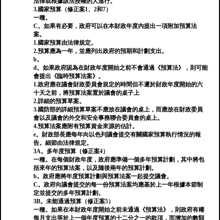
法律或根據該法授權的人進行。
3.國家預算（修正案1、2和7）
一種。
C。如果有必要，政府可以在本財政年度內提出一項附加預算法
案。
1.國家預算由法律規定。
2.預算應為一年，並應列出政府的預期和計劃支出。
b。
d。如果政府認為在財政年度開始之前不會通過《預算法》，則可能
會提出《臨時預算法案》。
1.政府應在議會財政委員會規定的時間但不遲於財政年度開始的六
十天之前，將預算法案置於議會的桌子上
2.詳細的預算草案。
3.國防部的詳細預算草案不應放在議會的桌上，而應放在財政委員
會以及議會的外交和安全事務聯合委員會的桌上。
4.預算法案應附有預算資金來源的估計。
e。財政部長應每年向以色列議會提交有關國家預算執行情況的報
告。細節由法律規定。
3A。多年度預算（修正案4）
一種。在每個財政年度，政府應準備一個多年預算計劃，其中將包
括來年的預算法案，以及隨後兩年的預算計劃。
b。政府應將年度預算計劃與預算法案一起提交議會。
C。政府向議會提交的每一份預算法案均應基於上一年根據本節制
定並提交的多年預算計劃。
3B。未能通過預算（修正案5）
一種。如果在本財政年度開始之前未通過《預算法》，則政府有權
每月支出等於上一個年度預算的十二分之一的款項，而增加的數額