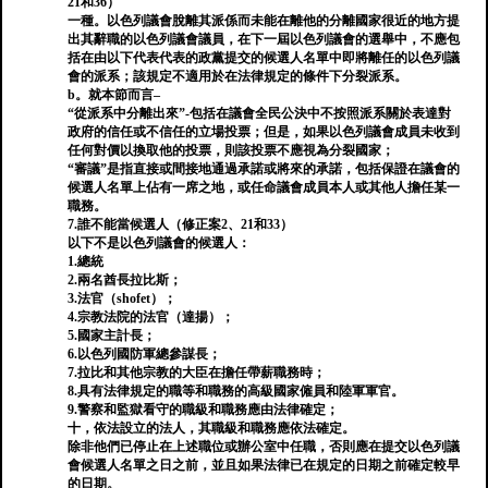
21和36）
一種。以色列議會脫離其派係而未能在離他的分離國家很近的地方提
出其辭職的以色列議會議員，在下一屆以色列議會的選舉中，不應包
括在由以下代表代表的政黨提交的候選人名單中即將離任的以色列議
會的派系；該規定不適用於在法律規定的條件下分裂派系。
b。就本節而言–
“從派系中分離出來”-包括在議會全民公決中不按照派系關於表達對
政府的信任或不信任的立場投票；但是，如果以色列議會成員未收到
任何對價以換取他的投票，則該投票不應視為分裂國家；
“審議”是指直接或間接地通過承諾或將來的承諾，包括保證在議會的
候選人名單上佔有一席之地，或任命議會成員本人或其他人擔任某一
職務。
7.誰不能當候選人（修正案2、21和33）
以下不是以色列議會的候選人：
1.總統
2.兩名酋長拉比斯；
3.法官（shofet）；
4.宗教法院的法官（達揚）；
5.國家主計長；
6.以色列國防軍總參謀長；
7.拉比和其他宗教的大臣在擔任帶薪職務時；
8.具有法律規定的職等和職務的高級國家僱員和陸軍軍官。
9.警察和監獄看守的職級和職務應由法律確定；
十，依法設立的法人，其職級和職務應依法確定。
除非他們已停止在上述職位或辦公室中任職，否則應在提交以色列議
會候選人名單之日之前，並且如果法律已在規定的日期之前確定較早
的日期。