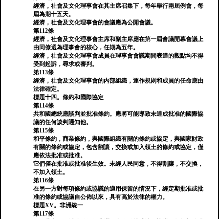
經濟，社會及文化理事會在其主席召集下，每年舉行兩屆例會，每
屆為期十五天。
經濟，社會及文化理事會的會議應為公開會議。
第112條
經濟，社會及文化理事會主席和副主席應在第一屆會議開幕會議上
由同僚選為理事會的核心，任期為五年。
經濟，社會及文化理事會成員在理事會會議期間表達的觀點均不得
受到起訴，尋求或審判。
第113條
經濟，社會及文化理事會的內部組織，運作規則和成員的任命應由
法律確定。
標題十四。條約和國際協定
第114條
共和國總統應談判並批准條約。應將可能導致未達成批准的國際協
議的任何談判通知他。
第115條
和平條約，商業條約，與國際組織有關的條約或協定，與國家財政
有關的條約或協定，包含割讓，交換或加入領土的條約或協定，僅
應依法批准或批准。
它們僅在批准或批准後生效。未經人民同意，不得割讓，不交換，
不加入領土。
第116條
在另一方對每項條約或協議的適用保留的情況下，經定期批准或批
准的條約或協議自公佈以來，具有高於法律的權力。
標題XV。非洲統一
第117條