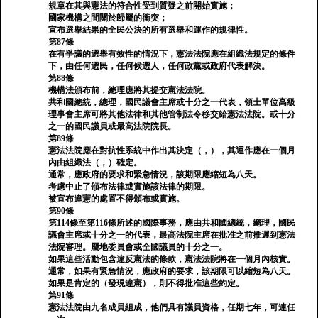
規章在其與憲法的符合性受到質疑之前開始實施；
國家機構之間關於歸屬的衝突；
宣布選舉結果的全民公決的所有選舉和運作的規律性。
第87條
在有爭議的選舉有效性的情況下，憲法法院應在組織法規定的條件
下，由任何選民，任何候選人，任何政黨或政府代表解決。
第88條
機構法頒布前，總理應將其提交憲法法院。
共和國總統，總理，國民議會主席或十分之一代表，領土單位高級
理事會主席可將其他法律和其他管制法令移交給憲法法院。或十分
之一的國民議員或最高法院院長。
第89條
憲法法院應在對抗性系統中作出其決定（，），其運作應在一個月
內由組織法（，）確定。
通常，應政府的要求和緊急情況，該期限應縮短為八天。
考慮中止了頒布法律或實施該法律的期限。
被宣布違憲的處置不得頒布或實施。
第90條
第114條至第116條所述的國際事務，應由共和國總統，總理，國民
議會主席或十分之一的代表，最高法院主席在批准之前推遲到憲法
法院審理。屬地委員會或全國議員的十分之一。
如果這些活動包含違反憲法的條款，憲法法院將在一個月內核實。
通常，如果有緊急情況，應政府的要求，該期限可以縮短為八天。
如果是肯定的（發現違憲），則不得批准這些約定。
第91條
憲法法院由九名成員組成，他們具有議員資格，任期七年，可連任