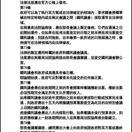
法律法規應在官方公報上發布。
第74條
政府可以為了執行其方案或在法律確定的領域內，要求國會授權軍
械在特定時期內或在兩次會議之間（國民議會）採取通常在法律領
域。
在與最高法院協商後，應在部長會議上製定條例。它們自通過之日
起開始運作，但如果在批准法案規定的日期之前未將批准法案提交
國民議會，則該合同無效。在本條第一款所述的日期屆滿之時，條
例僅可在法律領域內由法律修改。
第75條
法律的製定應同時屬於政府和國民議會議員。
法案應在與最高法院協商後由部長會議審議，並提交國民議會辦公
室。
第76條
國民議會和政府成員應具有修正權。
辯論開始後，政府可反對審查未先提交的任何修正案。
第77條
國民議會應在財政期間之前的常會開幕時審議撥款法案。撥款法案
必須預期完全滿足所有支出所需的收入。
如果國民議會在財政年度開始之前未就此事採取行動或預算尚未通
過，則政府應在十五天內將擬議預算重新提交為此目的在特別會議
上召開的國民議會。
然後國民議會應在八天內採取行動。如果審議未進行預算表決，則
政府應根據上一財政期間的收入並與最高法院協商後自動建立。
第78條
部長會議審議後，總理應在大會上向政府保證政府對其方案或最終