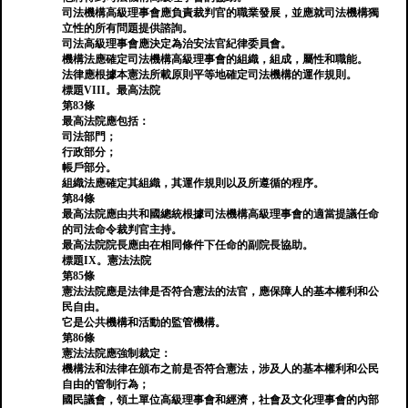
司法機構高級理事會應負責裁判官的職業發展，並應就司法機構獨
立性的所有問題提供諮詢。
司法高級理事會應決定為治安法官紀律委員會。
機構法應確定司法機構高級理事會的組織，組成，屬性和職能。
法律應根據本憲法所載原則平等地確定司法機構的運作規則。
標題VIII。最高法院
第83條
最高法院應包括：
司法部門；
行政部分；
帳戶部分。
組織法應確定其組織，其運作規則以及所遵循的程序。
第84條
最高法院應由共和國總統根據司法機構高級理事會的適當提議任命
的司法命令裁判官主持。
最高法院院長應由在相同條件下任命的副院長協助。
標題IX。憲法法院
第85條
憲法法院應是法律是否符合憲法的法官，應保障人的基本權利和公
民自由。
它是公共機構和活動的監管機構。
第86條
憲法法院應強制裁定：
機構法和法律在頒布之前是否符合憲法，涉及人的基本權利和公民
自由的管制行為；
國民議會，領土單位高級理事會和經濟，社會及文化理事會的內部