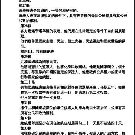
家主權。
第27條
選舉權應是普遍的，平等的和秘密的。
選舉人應在法律規定的條件下，具有投票權的每個公民都具有其公民
和政治權利。
第28條
各方應遵守選舉權的表達。他們應在法律規定的條件下自由開展活
動。
他們應尊重國家主權，民主，領土完整，民族團結和國家世俗的原
則。
標題III。共和國總統
第29條
共和國總統為國家元首。
他將是憲法的監護人。他將化身民族團結。他應是國家獨立，領土
完整，尊重條約和國際協定的保證人。他應確保公共權力的正常運
行和國家的連續性。
第三十條
共和國總統應由直接普选和絕對多數票選舉產生，任期五年。如果
在第一次投票中沒有做到這一點，則應進行第二次投票。
他只能重新獲得一次資格。
第31條
擔任共和國總統職位的每位候選人均應為馬里土著居民，並擁有其
所有公民和政治權利。
第32條
總統選舉應至少在現任總統任期屆滿前二十一天且不超過四十天。
第33條
法律應確定總統選舉的程序，資格和條件，候選人的介紹方式，投