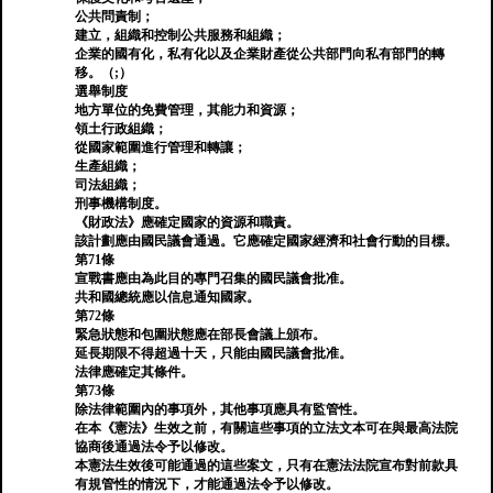
公共問責制；
建立，組織和控制公共服務和組織；
企業的國有化，私有化以及企業財產從公共部門向私有部門的轉
移。（;）
選舉制度
地方單位的免費管理，其能力和資源；
領土行政組織；
從國家範圍進行管理和轉讓；
生產組織；
司法組織；
刑事機構制度。
《財政法》應確定國家的資源和職責。
該計劃應由國民議會通過。它應確定國家經濟和社會行動的目標。
第71條
宣戰書應由為此目的專門召集的國民議會批准。
共和國總統應以信息通知國家。
第72條
緊急狀態和包圍狀態應在部長會議上頒布。
延長期限不得超過十天，只能由國民議會批准。
法律應確定其條件。
第73條
除法律範圍內的事項外，其他事項應具有監管性。
在本《憲法》生效之前，有關這些事項的立法文本可在與最高法院
協商後通過法令予以修改。
本憲法生效後可能通過的這些案文，只有在憲法法院宣布對前款具
有規管性的情況下，才能通過法令予以修改。