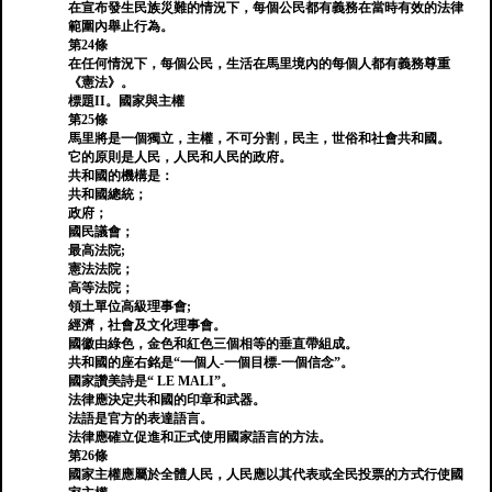
在宣布發生民族災難的情況下，每個公民都有義務在當時有效的法律
範圍內舉止行為。
第24條
在任何情況下，每個公民，生活在馬里境內的每個人都有義務尊重
《憲法》。
標題II。國家與主權
第25條
馬里將是一個獨立，主權，不可分割，民主，世俗和社會共和國。
它的原則是人民，人民和人民的政府。
共和國的機構是：
共和國總統；
政府；
國民議會；
最高法院;
憲法法院；
高等法院；
領土單位高級理事會;
經濟，社會及文化理事會。
國徽由綠色，金色和紅色三個相等的垂直帶組成。
共和國的座右銘是“一個人-一個目標-一個信念”。
國家讚美詩是“ LE MALI”。
法律應決定共和國的印章和武器。
法語是官方的表達語言。
法律應確立促進和正式使用國家語言的方法。
第26條
國家主權應屬於全體人民，人民應以其代表或全民投票的方式行使國