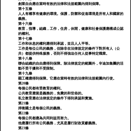
創業自由應在當時有效的法律和法規範圍內得到保障。
第十五條
人人有權享有健康的環境。保護，防禦和促進環境是所有人和國家的
義務。
第十六條
教育，指導，組織，工作，住房，休閒，健康和社會保護應構成公認
的權利。
第十七條
工作和休息的權利應得到承認，並且人人平等。
工作是每位公民的義務，但除非在法律規定的條件下對所有人（公
共）都提供特殊服務，否則不得強迫任何人從事特定職業。
第十八條
聯合組織的自由應得到保障。除法律規定的範圍外，辛迪加集團的活
動不受干擾和不受限制。
第十九條
罷工權應得到保障。它應在當時有效的法律和法規範圍內行使。
第20條
每個公民都有受教育的權利。
公共教育應當是義務的，免費的和世俗的。
私立教育應在法律規定的條件下得到承認和實施。
第21條
捍衛國土是每個公民的義務。
第22條
每個公民都應為共同利益而努力。
他應履行所有公民義務，尤其是履行財政貢獻義務。
第23條