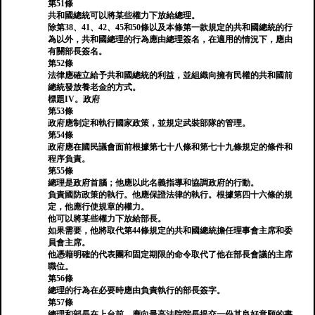
第51條
共和國總統可以將某些權力下放給總理。
除第38、41、42、45和50條以及本條第一款規定的共和國總統的行
為以外，共和國總理的行為應由總理簽名，在適用的情況下，應由
有關部長簽名。
第52條
法律應確立給予共和國總統的利益，並組織向擁有民權的共和國前
總統發放養老金的方式。
標題IV。政府
第53條
政府應制定和執行國家政策，並規定武裝部隊的管理。
第54條
政府應在國民議會面前根據第七十八條和第七十九條規定的條件和
程序負責。
第55條
總理是政府首腦；他應以此名義指導和協調政府的行動。
負責國防政策的執行。他應保證法律的執行。根據第四十六條的規
定，他應行使規章的權力。
他可以將某些權力下放給部長。
如果需要，他將取代第44條規定的共和國總統擔任理事會主席和委
員會主席。
他憑藉明確的代表團和固定期限的命令取代了他在部長會議的主席
職位。
第56條
總理的行為在必要時應由負責執行的部長簽字。
第57條
總理和部長在上台前，應向最高法院院長提交一份其良好意願的書