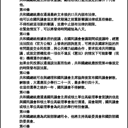
共和國總統應主持部長會議。總理在現行憲法規定的條件下代替
他。
第40條
共和國總統應在通過最終文本後的15天內頒布法律。
他可以在國民議會這次要求期滿之前重新審議法律或某些條款。
不得拒絕這項新的審議，並應中止頒布法律的期限。
在緊急情況下，可以將發佈時間縮短為八天。
第41條
共和國總統根據政府的提議，在國民議會會議期間或提議時，經憲
法法院在《官方公報》上發表的諮詢意見，可將涉及國家利益的所
有問題提交全民投票，與公共權力組織合作，要求批准共同體協
議，或規定授權批准一項在不違反《憲法》的情況下可能影響（現
有）機構運作的條約。
如果全民投票以通過該法案而告終，共和國總統應按照第40條規定
的時限發布該法案。
第42條
共和國總統可在與總理和國民議會主席協商後宣布國民議會解散。
解散後，大選應至少舉行二十一天，最多舉行四十天。
在這些選舉之後的一年，國民議會不得解散。
第43條
共和國總統應通過國民議會主席或領土單位高級理事會宣讀的信息
與國民議會和領土單位高級理事會進行溝通。屆會期間，國民議會
或領土單位高級理事會為此目的舉行特別會議。
第44條
共和國總統應為武裝部隊總司令。他將主持高級委員會和國防部國
防委員會。
第45條