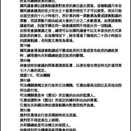
對宣布總體政策的責任。
國民議會應以譴責動議票對政府的責任提出質疑。這種動議只有在
國民議會議員的至少百分之十簽署的情況下才可以接受。表決只能
在提交後四十八小時進行。所計算的唯一票數應為贊成譴責動議的
票數，而該票數只能由組成大會的三分之二多數通過。如果譴責動
議被拒絕，則簽字國在同一屆會議期間不得提出另一項動議。
在部長會議審議之後，總理可以在國民議會中以文本表決的方式承
諾政府的責任。在這種情況下，除非通過了隨後的二十四小時提出
的譴責動議，否則案文應視為通過。
第79條
國民議會通過譴責動議或不贊成政府的方案或宣布政府的總政策
時，總理應向共和國總統提交政府的辭職。
第80條
例會或特別會議的閉幕應適當延遲，以便在發生情況時允許適用第
七十八條的規定。
標題VII。司法機關
第81條
司法機關應獨立於行政和立法機關。它應由最高法院以及其他法院
和法庭行使。
司法機關應是本《憲法》所定義的自由的監護人。
它應保護對本《憲法》所規定的權利和自由的尊重。
它應在共和國法律的適當範圍內對應用程序負責。
第82條
裁判官應僅在行使其職能時依法屈服。
裁判官不得從座位上移開。
共和國總統是司法獨立的保證人。
他將得到司法機構高級理事會的協助。