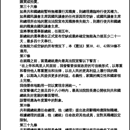
購買或拍賣。
第三十六條
如果共和國總統暫時無權履行其職責，則總理應臨時行使其權力。
如果國民議會主席因國民議會的任何原因而空缺，或國民議會主席
和總理所在地的憲法法院宣布其職務喪失能力，則應行使共和國總
統的職責由國民議會主席。
這將導致選舉新總統，任期五年。
新總統的選舉應在正式宣布空缺或最終確定無能為力後至少二十一
天，最多四十天舉行。
在無能力或空缺的所有情況下，本《憲法》第38、41、42和50條不
適用。
第37條
在就職之前，當選總統應向最高法院宣誓以下誓言：
“在上帝和馬里人民面前，我發誓要保留政府的可信賴形式，以尊重
和看待他人尊重憲法和法律，以在人民的更高利益上履行我的職
責，以期為人民提供更多的利益。名義性，家園的獨立性和國家領
土完整。
我很榮幸地動用一切以實現非洲統一。”
在宣誓儀式之後且四十八小時內，最高法院院長應公開收到共和國
總統良好意願的書面聲明。
該聲明應為年度重申的對象。
第38條
共和國總統應任命總理。他（總理）提出政府辭職時應限制職權。
根據總理的提議，他（總統）任命政府其他成員，並對其職權設定
限制。
第三十九條