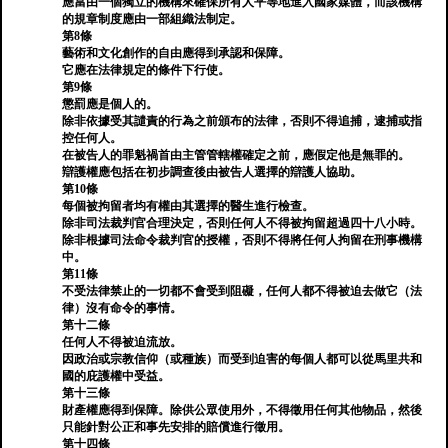
應當由一個獨立的機構來確保所有人平等地進入國家媒體，而該機構
的規章制度應由一部組織法制定。
第8條
藝術和文化創作的自由應得到承認和保障。
它應在法律規定的條件下行使。
第9條
懲罰應是個人的。
除非依據受其譴責的行為之前頒布的法律，否則不得追捕，逮捕或指
控任何人。
在被告人的罪魁禍首由主管管轄權確定之前，應假定他是無罪的。
辯護權應包括在初步調查後由被告人選擇的辯護人協助。
第10條
每個被拘留者均有權由其選擇的醫生進行檢查。
除非司法裁判官合理決定，否則任何人不得被拘留超過四十八小時。
除非根據司法命令裁判官的授權，否則不得將任何人拘留在刑事機構
中。
第11條
不受法律禁止的一切都不會受到阻礙，任何人都不得被迫去做它（法
律）沒有命令的事情。
第十二條
任何人不得被迫流放。
因政治或宗教信仰（或種族）而受到迫害的每個人都可以從馬里共和
國的庇護權中受益。
第十三條
財產權應得到保障。除供公眾使用外，不得徵用任何其他物品，然後
只能針對公正和事先安排的賠償進行徵用。
第十四條