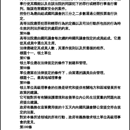
事行使其職能以及在該法院的同謀犯下的罪行或輕罪行事進行審
判。陰謀危害國家安全的案件。
控告行為應由組成國民議會的三分之二多數通過公開投票進行決
定。
高等法院應受犯罪和輕罪行為的定義以及司法行動所包括的行為時
生效的刑法所確定的處罰的約束。
第96條
高等法院應由國民議會每次續約時國民議會指定的成員組成。它應
從其成員中選出其主席。
法律應確定其成員人數，其運作規則以及所遵循的程序。
標題十一。領土單位
第97條
領土單位應在法律規定的條件下創建和管理。
第98條
單位應當在法律規定的條件下，由當選的議員自由管理。
標題十二。最高地域理事會
第99條
領土單位高級理事會的任務是研究和提供有關地方和區域發展所有
政策的建議。
它可能對所有有關保護環境和改善單位內公民生活質量的問題向政
府提出建議。
政府有義務在這筆費用後的十五天內向國民議會辦公室提交符合規
定的法案。
對於本條所述領域的所有行動，政府有義務徵求領土單位高級理事
會的意見。
第100條