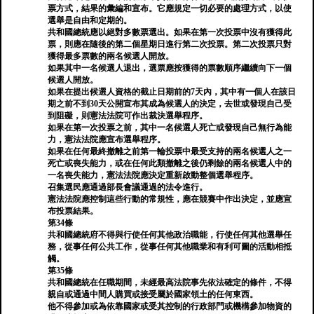
票方式，結果的彙編和宣布。它應規定一切必要的處理方式，以使
選舉是自由和定期的。
共和國總統應以絕對多數票選出。如果在第一次投票中沒有獲得此
票，則應在隨後的第二個星期日進行第二次投票。第二次投票只對
獲得最多票數的兩名候選人開放。
如果其中一名候選人退出，選票應按獲得的票數順序繼續向下一個
候選人開放。
如果在提出候選人資格的截止日期前的7天內，其中有一個人在該日
期之前不到30天公開宣布其成為候選人的決定，去世或發現自己受
到阻礙，則憲法法院可作出裁決選舉程序。
如果在第一次投票之前，其中一名候選人死亡或發現自己無行為能
力，憲法法院應宣布選舉程序。
如果在任何最終撤離之前第一輪投票中最受支持的兩名候選人之一
死亡或喪失能力，或在任何此類撤離之後仍剩餘的兩名候選人中的
一名喪失能力，憲法法院應決定重新啟動整個選舉程序。
召集選民應通過部長會議通過的法令進行。
憲法法院應控制這些行動的常規性，應在競賽中作出決定，並應宣
布投票結果。
第34條
共和國總統府不得與行使任何其他政治職能，行使任何其他選舉任
務，從事任何公共工作，從事任何其他職業和有利可圖的活動相抵
觸。
第35條
共和國總統在任職期間，未經最高法院事先依法確定的條件，不得
親自或通過中間人購買或接受屬於國家領土的任何東西。
他不得參加或為依靠國家或受其控制的行政部門或機構參加物資的