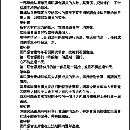
一部組織法應確定國民議會議員的人數，其彌償，資格條件，不合
格和不相容的領域。
機構法還應確定在空缺席位的情況下直至國民議會換屆選舉的被選
舉人選，以確保眾議員的替換。
第64條
所有具有約束力的指示（在國會議員中）均無效。
國民議會議員的投票權應屬個人。
在特殊情況下，組織法可以授權進行表決。在這種情況下，任何成
員的委派不得超過一票。
第65條
國民議會應每年召開兩次常會，按權利召開會議。
第一屆會議將於10月的第一個星期一開始。
它不能超過75天。
第二屆會議應於4月的第一個星期一開始，並且不得超過90天。
第66條
國民議會應總理或其大多數成員的要求，舉行特別會議，審議特定
議程。
當應國民議會議員要求召開特別會議時，閉幕令應在國民大會用盡
其議程之日起至大會召開之日起十五天內生效。 。
首相可能會要求在關閉令後的一個月之內和具體議程上舉行新一屆
會議。
第67條
除國民議會應有權利舉行會議的情況外，特別會議應根據國民議會
的法令開幕和閉幕。共和國總統。
第68條
國民議會主席應在立法期間內選舉產生。