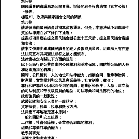
第69條
國民議會的會議應為公開會議。辯論的綜合報告應在《官方公報》
上發表。
標題VI。政府與國家議會之間的關係
第70條
該法律應由國民議會以簡單多數通過。但是，本憲法賦予組織法性
質的法律應在以下條件下通過：
提案或項目應在提交國民議會辦公室十五天后，提交國民議會審議
和表決；
該案文僅應由組成國民議會的絕大多數成員通過。組織法只有在憲
法法院宣布其與憲法相符之後才能頒布。
法律應確定有關以下方面的規則：
賦予公民行使公共自由的公民權利和基本保障，國防對公民的人身
和財產施加的義務；
國籍，公民權利，人的地位和法律能力，婚姻合同，繼承和贈與，
財產權，實際權利和公民及商業義務，社會制度，徵收；
罪行和輕罪以及因此而受到的處罰，刑事訴訟程序，大赦，建立新
的司法制度和部長級官員的地位，司法專業和司法部門的地位；
政府僱員的一般狀況；
武裝部隊和安全人員的一般狀況；
貨幣法規，稅基，稅率和徵收方法。
法律應平等地確定基本原則：
一般的國防和安全組織；
工作權，社會保障權，企業聯合組織的權利；
組織和專業訂單的能力；
教學與研究
保護文化和考古遺產；