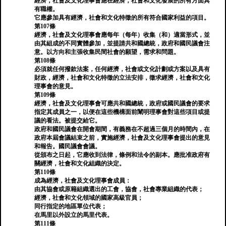
經濟，社會及文化理事會應在經濟，社會和文化發展的所有方面具
有職權。
它應參加具有經濟，社會和文化特徵的所有符合國家利益的項目。
第107條
經濟，社會及文化理事會應每年（每年）收集（和）適當形式，並
由其組成的不同實體參加，並提請共和國總統，政府和國民議會注
意。以方向和主張收集民間社會的願望，需求和問題。
第108條
必須就任何撥款法案，任何經濟，社會或文化計劃或方案以及具有
財政，經濟，社會和文化特徵的立法安排，徵求經濟，社會和文化
理事會的意見。
第109條
經濟，社會及文化理事會可應共和國總統，政府或國民議會的要求
指定其成員之一，以便在這些機構面前闡明理事會對這些項目或提
議的看法。被提交給它。
政府和國民議會在開會期間，有義務在不超過三個月的時間內，在
政府本屆會議結束之前，實施經濟，社會及文化理事會提出的意見
和報告。國民議會會議。
從頒布之日起，它應收到法律，條例和法令的副本。應批准政府有
關經濟，社會和文化組織的決定。
第110條
成為經濟，社會及文化理事會成員：
由其協會或原籍組織選出的工會，協會，社會專業組織的代表；
經濟，社會和文化領域的國家高級官員；
同行指定的地區單位代表；
在馬里以外設立的馬里代表。
第111條