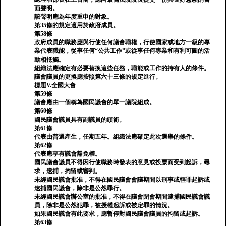
面聲明。
該聲明應為年度重申的對象。
第35條的規定適用於政府成員。
第58條
政府成員的職務應與行使任何議會職權，行使國家或地方一級的專
業代表職能，從事任何“公共工作”或從事任何專業和有利可圖的活
動相抵觸。
組織法應確定有必要替換這些任務，職能或工作的持有人的條件。
議會議員的更換應按照第六十三條的規定進行。
標題V.全國大會
第59條
議會應由一個稱為國民議會的單一議院組成。
第60條
國民議會議員具有副議員的頭銜。
第61條
代表由普選產生，任期五年。組織法應確定此次選舉的條件。
第62條
代表應享有議會豁免權。
國民議會議員不得因行使職務時發表的意見或投票而受到起訴，尋
求，逮捕，拘留或審判。
未經國民議會批准，不得在國民議會會議期間以刑事或輕罪起訴或
逮捕國民議會，除非是公然罪行。
未經國民議會辦公室的批准，不得在議會閉會期間逮捕國民議會議
員，除非是公然犯罪，被授權起訴或被定罪的情況。
如果國民議會有此要求，應暫停對國民議會議員的拘留或起訴。
第63條