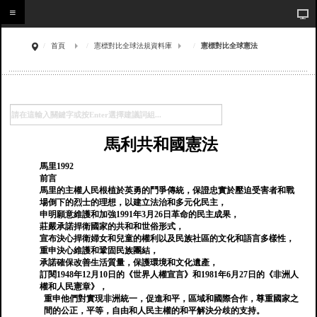
首頁
憲標對比全球法規資料庫
憲標對比全球憲法
馬利共和國憲法
馬里1992
前言
馬里的主權人民根植於英勇的鬥爭傳統，保證忠實於壓迫受害者和戰
場倒下的烈士的理想，以建立法治和多元化民主，
申明願意維護和加強1991年3月26日革命的民主成果，
莊嚴承諾捍衛國家的共和和世俗形式，
宣布決心捍衛婦女和兒童的權利以及民族社區的文化和語言多樣性，
重申決心維護和鞏固民族團結，
承諾確保改善生活質量，保護環境和文化遺產，
訂閱1948年12月10日的《世界人權宣言》和1981年6月27日的《非洲人
權和人民憲章》，
重申他們對實現非洲統一，促進和平，區域和國際合作，尊重國家之
間的公正，平等，自由和人民主權的和平解決分歧的支持。