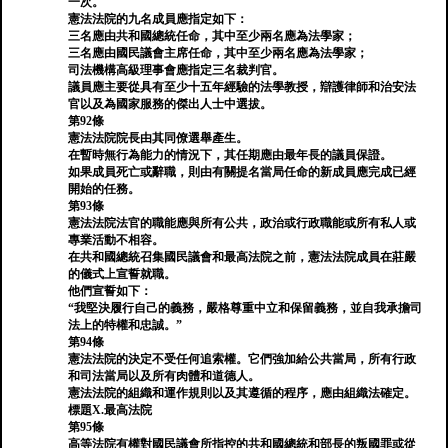
一次。
憲法法院的九名成員應指定如下：
三名應由共和國總統任命，其中至少兩名應為法學家；
三名應由國民議會主席任命，其中至少兩名應為法學家；
司法機構高級理事會應指定三名裁判官。
議員應主要從具有至少十五年經驗的法學教授，辯護律師和治安法
官以及為國家服務的傑出人士中選拔。
第92條
憲法法院院長由其同僚選舉產生。
在暫時無行為能力的情況下，其任期應由最年長的議員保證。
如果成員死亡或辭職，則由有關提名當局任命的新成員應完成已經
開始的任務。
第93條
憲法法院法官的職能應與所有公共，政治或行政職能或所有私人或
專業活動不相容。
在共和國總統召集國民議會和最高法院之前，憲法法院成員在莊嚴
的儀式上宣誓就職。
他們宣誓如下：
“我堅決履行自己的義務，嚴格尊重中立和保留義務，並自我承擔司
法上的特權和忠誠。”
第94條
憲法法院的決定不受任何追索權。它們強加給公共當局，所有行政
和司法當局以及所有肉體和道德人。
憲法法院的組織和運作規則以及其遵循的程序，應由組織法確定。
標題X.最高法院
第95條
高等法院有權對國民議會所指控的共和國總統和部長的叛國罪或從