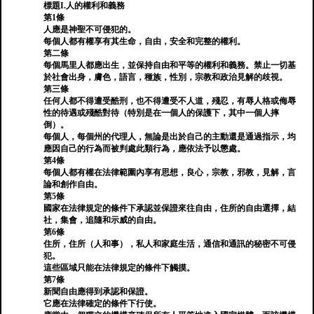
標題I.人的權利和義務
第1條
人應是神聖不可侵犯的。
每個人都有權享有其生命，自由，安全和完整的權利。
第二條
每個馬里人都應出生，並保持自由和平等的權利和義務。禁止一切基
於社會出身，膚色，語言，種族，性別，宗教和政治見解的歧視。
第三條
任何人都不得遭受酷刑，也不得遭受不人道，殘忍，有辱人格或侮辱
性的待遇或殘酷對待（特別是在一個人的保護下，其中一個人摔
倒）。
每個人，每個州的代理人，無論是出於自己的主動還是通過指示，均
應因自己的行為而被判處此類行為，應依法予以懲處。
第4條
每個人都有權在法律範圍內享有思想，良心，宗教，邪教，見解，言
論和創作自由。
第5條
國家在法律規定的條件下承認並保證來往自由，住所的自由選擇，結
社，集會，追隨和示威的自由。
第6條
住所，住所（人和事），私人和家庭生活，通信和通訊的秘密不可侵
犯。
這些區域只能在法律規定的條件下觸摸。
第7條
新聞自由應得到承認和保證。
它應在法律確定的條件下行使。