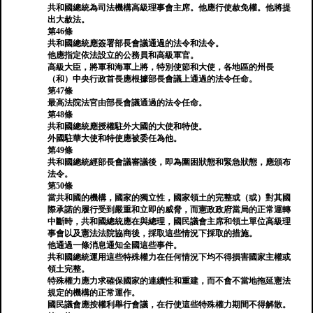
共和國總統為司法機構高級理事會主席。他應行使赦免權。他將提
出大赦法。
第46條
共和國總統應簽署部長會議通過的法令和法令。
他應指定依法設立的公務員和高級軍官。
高級大臣，將軍和海軍上將，特別使節和大使，各地區的州長
（和）中央行政首長應根據部長會議上通過的法令任命。
第47條
最高法院法官由部長會議通過的法令任命。
第48條
共和國總統應授權駐外大國的大使和特使。
外國駐華大使和特使應被委任為他。
第49條
共和國總統經部長會議審議後，即為圍困狀態和緊急狀態，應頒布
法令。
第50條
當共和國的機構，國家的獨立性，國家領土的完整或（或）對其國
際承諾的履行受到嚴重和立即的威脅，而憲政政府當局的正常運轉
中斷時，共和國總統應在與總理，國民議會主席和領土單位高級理
事會以及憲法法院協商後，採取這些情況下採取的措施。
他通過一條消息通知全國這些事件。
共和國總統運用這些特殊權力在任何情況下均不得損害國家主權或
領土完整。
特殊權力應力求確保國家的連續性和重建，而不會不當地拖延憲法
規定的機構的正常運作。
國民議會應按權利舉行會議，在行使這些特殊權力期間不得解散。