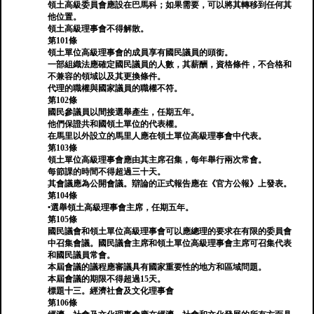
領土高級委員會應設在巴馬科；如果需要，可以將其轉移到任何其
他位置。
領土高級理事會不得解散。
第101條
領土單位高級理事會的成員享有國民議員的頭銜。
一部組織法應確定國民議員的人數，其薪酬，資格條件，不合格和
不兼容的領域以及其更換條件。
代理的職權與國家議員的職權不符。
第102條
國民參議員以間接選舉產生，任期五年。
他們保證共和國領土單位的代表權。
在馬里以外設立的馬里人應在領土單位高級理事會中代表。
第103條
領土單位高級理事會應由其主席召集，每年舉行兩次常會。
每節課的時間不得超過三十天。
其會議應為公開會議。辯論的正式報告應在《官方公報》上發表。
第104條
•選舉領土高級理事會主席，任期五年。
第105條
國民議會和領土單位高級理事會可以應總理的要求在有限的委員會
中召集會議。國民議會主席和領土單位高級理事會主席可召集代表
和國民議員常會。
本屆會議的議程應審議具有國家重要性的地方和區域問題。
本屆會議的期限不得超過15天。
標題十三。經濟社會及文化理事會
第106條