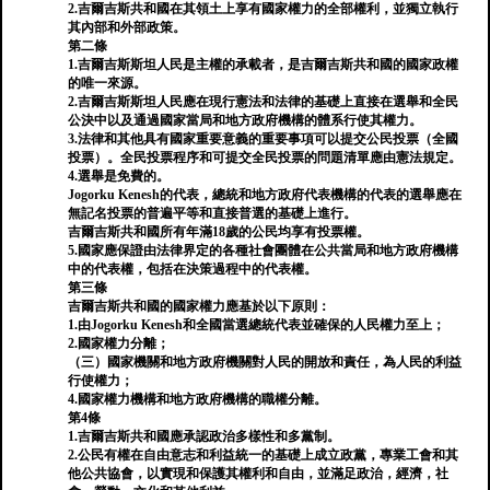
2.吉爾吉斯共和國在其領土上享有國家權力的全部權利，並獨立執行
其內部和外部政策。
第二條
1.吉爾吉斯斯坦人民是主權的承載者，是吉爾吉斯共和國的國家政權
的唯一來源。
2.吉爾吉斯斯坦人民應在現行憲法和法律的基礎上直接在選舉和全民
公決中以及通過國家當局和地方政府機構的體系行使其權力。
3.法律和其他具有國家重要意義的重要事項可以提交公民投票（全國
投票）。全民投票程序和可提交全民投票的問題清單應由憲法規定。
4.選舉是免費的。
Jogorku Kenesh的代表，總統和地方政府代表機構的代表的選舉應在
無記名投票的普遍平等和直接普選的基礎上進行。
吉爾吉斯共和國所有年滿18歲的公民均享有投票權。
5.國家應保證由法律界定的各種社會團體在公共當局和地方政府機構
中的代表權，包括在決策過程中的代表權。
第三條
吉爾吉斯共和國的國家權力應基於以下原則：
1.由Jogorku Kenesh和全國當選總統代表並確保的人民權力至上；
2.國家權力分離；
（三）國家機關和地方政府機關對人民的開放和責任，為人民的利益
行使權力；
4.國家權力機構和地方政府機構的職權分離。
第4條
1.吉爾吉斯共和國應承認政治多樣性和多黨制。
2.公民有權在自由意志和利益統一的基礎上成立政黨，專業工會和其
他公共協會，以實現和保護其權利和自由，並滿足政治，經濟，社