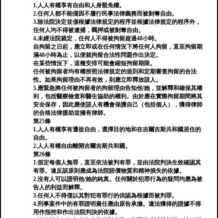
1.人人有權享有自由和人身豁免權。
2.任何人都不能僅因不履行民事法律義務而被剝奪自由。
3.除法院決定並僅根據法律規定的程序並根據法律規定的程序外，
任何人均不得被逮捕，羈押或被剝奪自由。
4.未經法院裁定，任何人不得被拘留超過48小時。
自拘留之日起，應立即或在任何情況下將任何人拘留，直至拘留期
滿48小時為止，以便就拘留合法性問題作出決定。
在某些情況下，這種安排可能會縮短拘留期限。
任何被拘留者均有權按照法律規定的規則和定期審查拘留的合法
性。如果拘留理由不再有效，則應立即釋放該人。
5.應緊急將任何被拘留者的拘留理由告知他/她，並解釋和確保其權
利，包括醫療檢查和醫生協助的權利。由於應在實際拘留期間將其
安全保存，因此應使該人有機會保護自己（包括個人），獲得律師
的合格法律援助並擁有律師。
第25條
1.人人有權享有遷徙自由，選擇目的地和在吉爾吉斯共和國居住的
自由。
2.人人有權自由離開吉爾吉斯共和國。
第26條
1.假定每個人無罪，直至依法被判有罪，並由法院判決生效確認其
有罪。違反該原則應成為法院賠償物質和精神損失的依據。
2.沒有人可以證明他/她的純真。任何關於犯罪行為的疑問均應為被
告人的利益而解釋。
3.任何人不得僅以其對犯有罪行的供認為根據而被判罪。
4.刑事案件中的有罪證明責任應由原告承擔。違法獲得的證據不得
用作指控和作出法院判決的依據。