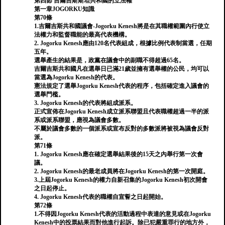
第四節 吉爾吉斯斯坦共和國的立法權
第一章JOGORKU知識
第70條
1.吉爾吉斯共和國議會-Jogorku Kenesh將是在其職權範圍內行使立
法權力和監督職能的最高代表機構。
2. Jogorku Kenesh應由120名代表組成，根據比例代表制當選，任期
五年。
選舉產生的結果是，政黨在議會中的副職不得超過65名。
吉爾吉斯共和國凡在選舉日已滿21歲並擁有選舉權的公民，均可以
當選為Jogorku Kenesh的代表。
憲法規定了選舉Jogorku Kenesh代表的程序，包括確定進入議會的
選舉門檻。
3. Jogorku Kenesh的代表將組成派系。
正式宣佈在Jogorku Kenesh成立派系聯盟且代表職權超過一半的派
系或派系聯盟，應視為議會多數。
不屬於議會多數的一個派系或宣布反對的多數派將被視為議會反對
派。
第71條
1. Jogorku Kenesh應在確定選舉結果後的15天之內舉行第一次會
議。
2. Jogorku Kenesh的最老成員將在Jogorku Kenesh的第一次開庭。
3.上屆Jogorku Kenesh的權力自新召集的Jogorku Kenesh初次開會
之日起停止。
4. Jogorku Kenesh代表的職權自宣誓之日起開始。
第72條
1.不得因Jogorku Kenesh代表的活動過程中表達的意見或在Jogorku
Kenesh中的投票結果而對他進行起訴。除已犯嚴重罪行的地方外，