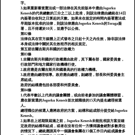
字。
3.如果重新審查憲法或一部法律在其先前版本中應由Jogorku
Kenesh的代表總數的三分之二以上批准，則該法律應由總統在14日
內簽署自收到之日算起的天數。如果未在規定的時間內簽署憲法或
早期版本批准的法律，則該法律應由Jogorku Kenesh的Toraga簽
署，且不得遲於10天，並應予以公佈。
第82條
法律自其在官方媒體上正式發布之日起十天之內生效，除非該法律
本身或法律中關於其生效程序的相反規定。
第五節吉爾吉斯共和國的行政權力
第83條
1.吉爾吉斯共和國的行政權應由政府，其下屬各部，國家委員會，
行政部門和地方國家行政機構行使。
2.政府應是吉爾吉斯共和國最高的行政權力機構。
3.政府應由總理領導。政府應由總理，副總理，部長和州委員會主
席組成。
政府的結構應包括各部委和州委員會。
第84條
1.代表半數以上代表的議會團體，或由前者參加的議會團體聯盟，
應在新當選的Jogorku Kenesh首次就職後的15天內提名總理候選
人。
總理職位的候選人應將政府的方案，結構和組成部分提交給Jogorku
Kenesh。
2.如果在上述期限屆滿之前，Jogorku Kenesh未能批准該方案並確
定政府的結構和組成，或者在沒有任何一方獲得議會絕對多數席位
的情況下，總統應請其中一個議會集團在15個工作日內組成議會多