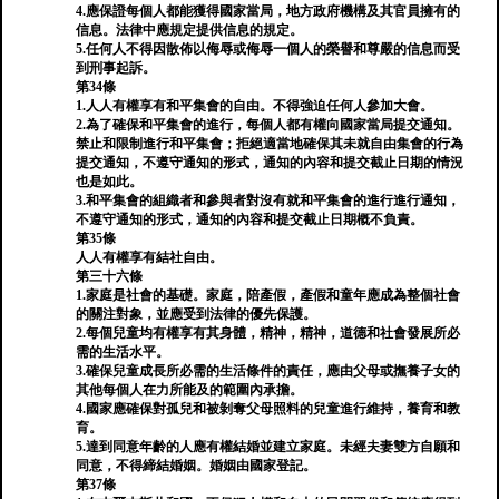
4.應保證每個人都能獲得國家當局，地方政府機構及其官員擁有的
信息。法律中應規定提供信息的規定。
5.任何人不得因散佈以侮辱或侮辱一個人的榮譽和尊嚴的信息而受
到刑事起訴。
第34條
1.人人有權享有和平集會的自由。不得強迫任何人參加大會。
2.為了確保和平集會的進行，每個人都有權向國家當局提交通知。
禁止和限制進行和平集會；拒絕適當地確保其未就自由集會的行為
提交通知，不遵守通知的形式，通知的內容和提交截止日期的情況
也是如此。
3.和平集會的組織者和參與者對沒有就和平集會的進行進行通知，
不遵守通知的形式，通知的內容和提交截止日期概不負責。
第35條
人人有權享有結社自由。
第三十六條
1.家庭是社會的基礎。家庭，陪產假，產假和童年應成為整個社會
的關注對象，並應受到法律的優先保護。
2.每個兒童均有權享有其身體，精神，精神，道德和社會發展所必
需的生活水平。
3.確保兒童成長所必需的生活條件的責任，應由父母或撫養子女的
其他每個人在力所能及的範圍內承擔。
4.國家應確保對孤兒和被剝奪父母照料的兒童進行維持，養育和教
育。
5.達到同意年齡的人應有權結婚並建立家庭。未經夫妻雙方自願和
同意，不得締結婚姻。婚姻由國家登記。
第37條