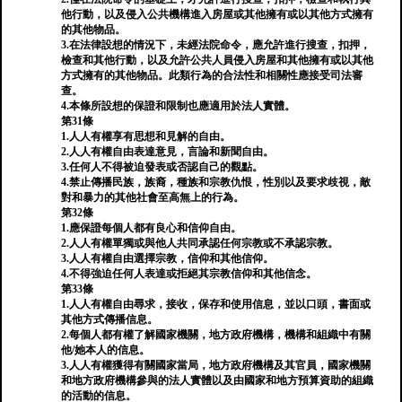
他行動，以及侵入公共機構進入房屋或其他擁有或以其他方式擁有
的其他物品。
3.在法律設想的情況下，未經法院命令，應允許進行搜查，扣押，
檢查和其他行動，以及允許公共人員侵入房屋和其他擁有或以其他
方式擁有的其他物品。此類行為的合法性和相關性應接受司法審
查。
4.本條所設想的保證和限制也應適用於法人實體。
第31條
1.人人有權享有思想和見解的自由。
2.人人有權自由表達意見，言論和新聞自由。
3.任何人不得被迫發表或否認自己的觀點。
4.禁止傳播民族，族裔，種族和宗教仇恨，性別以及要求歧視，敵
對和暴力的其他社會至高無上的行為。
第32條
1.應保證每個人都有良心和信仰自由。
2.人人有權單獨或與他人共同承認任何宗教或不承認宗教。
3.人人有權自由選擇宗教，信仰和其他信仰。
4.不得強迫任何人表達或拒絕其宗教信仰和其他信念。
第33條
1.人人有權自由尋求，接收，保存和使用信息，並以口頭，書面或
其他方式傳播信息。
2.每個人都有權了解國家機關，地方政府機構，機構和組織中有關
他/她本人的信息。
3.人人有權獲得有關國家當局，地方政府機構及其官員，國家機關
和地方政府機構參與的法人實體以及由國家和地方預算資助的組織
的活動的信息。