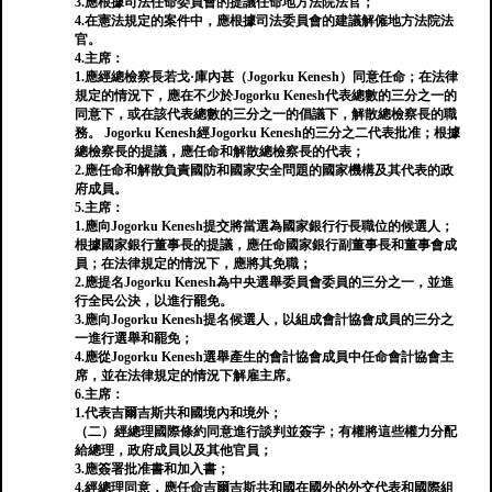
3.應根據司法任命委員會的提議任命地方法院法官；
4.在憲法規定的案件中，應根據司法委員會的建議解僱地方法院法
官。
4.主席：
1.應經總檢察長若戈·庫內甚（Jogorku Kenesh）同意任命；在法律
規定的情況下，應在不少於Jogorku Kenesh代表總數的三分之一的
同意下，或在該代表總數的三分之一的倡議下，解散總檢察長的職
務。 Jogorku Kenesh經Jogorku Kenesh的三分之二代表批准；根據
總檢察長的提議，應任命和解散總檢察長的代表；
2.應任命和解散負責國防和國家安全問題的國家機構及其代表的政
府成員。
5.主席：
1.應向Jogorku Kenesh提交將當選為國家銀行行長職位的候選人；
根據國家銀行董事長的提議，應任命國家銀行副董事長和董事會成
員；在法律規定的情況下，應將其免職；
2.應提名Jogorku Kenesh為中央選舉委員會委員的三分之一，並進
行全民公決，以進行罷免。
3.應向Jogorku Kenesh提名候選人，以組成會計協會成員的三分之
一進行選舉和罷免；
4.應從Jogorku Kenesh選舉產生的會計協會成員中任命會計協會主
席，並在法律規定的情況下解雇主席。
6.主席：
1.代表吉爾吉斯共和國境內和境外；
（二）經總理國際條約同意進行談判並簽字；有權將這些權力分配
給總理，政府成員以及其他官員；
3.應簽署批准書和加入書；
4.經總理同意，應任命吉爾吉斯共和國在國外的外交代表和國際組