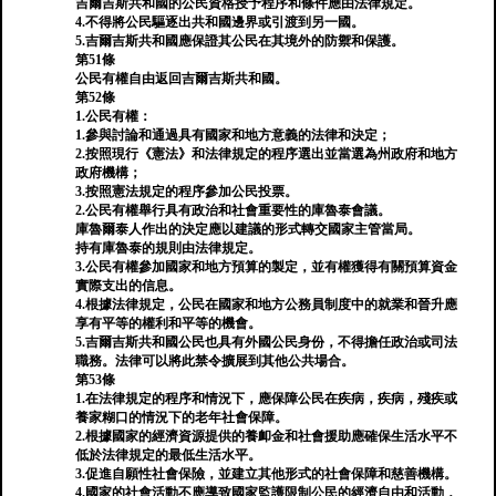
吉爾吉斯共和國的公民資格授予程序和條件應由法律規定。
4.不得將公民驅逐出共和國邊界或引渡到另一國。
5.吉爾吉斯共和國應保證其公民在其境外的防禦和保護。
第51條
公民有權自由返回吉爾吉斯共和國。
第52條
1.公民有權：
1.參與討論和通過具有國家和地方意義的法律和決定；
2.按照現行《憲法》和法律規定的程序選出並當選為州政府和地方
政府機構；
3.按照憲法規定的程序參加公民投票。
2.公民有權舉行具有政治和社會重要性的庫魯泰會議。
庫魯爾泰人作出的決定應以建議的形式轉交國家主管當局。
持有庫魯泰的規則由法律規定。
3.公民有權參加國家和地方預算的製定，並有權獲得有關預算資金
實際支出的信息。
4.根據法律規定，公民在國家和地方公務員制度中的就業和晉升應
享有平等的權利和平等的機會。
5.吉爾吉斯共和國公民也具有外國公民身份，不得擔任政治或司法
職務。法律可以將此禁令擴展到其他公共場合。
第53條
1.在法律規定的程序和情況下，應保障公民在疾病，疾病，殘疾或
養家糊口的情況下的老年社會保障。
2.根據國家的經濟資源提供的養卹金和社會援助應確保生活水平不
低於法律規定的最低生活水平。
3.促進自願性社會保險，並建立其他形式的社會保障和慈善機構。
4.國家的社會活動不應導致國家監護限制公民的經濟自由和活動，