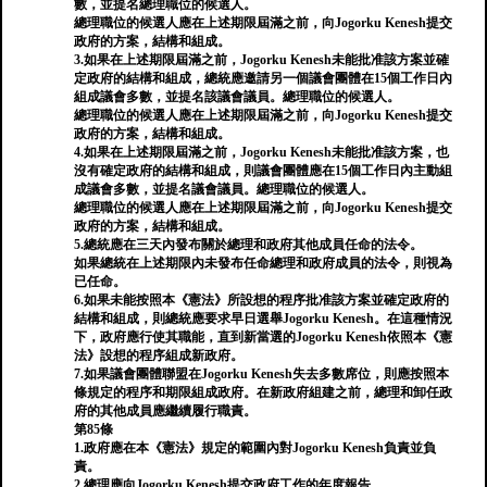
數，並提名總理職位的候選人。
總理職位的候選人應在上述期限屆滿之前，向Jogorku Kenesh提交
政府的方案，結構和組成。
3.如果在上述期限屆滿之前，Jogorku Kenesh未能批准該方案並確
定政府的結構和組成，總統應邀請另一個議會團體在15個工作日內
組成議會多數，並提名該議會議員。總理職位的候選人。
總理職位的候選人應在上述期限屆滿之前，向Jogorku Kenesh提交
政府的方案，結構和組成。
4.如果在上述期限屆滿之前，Jogorku Kenesh未能批准該方案，也
沒有確定政府的結構和組成，則議會團體應在15個工作日內主動組
成議會多數，並提名議會議員。總理職位的候選人。
總理職位的候選人應在上述期限屆滿之前，向Jogorku Kenesh提交
政府的方案，結構和組成。
5.總統應在三天內發布關於總理和政府其他成員任命的法令。
如果總統在上述期限內未發布任命總理和政府成員的法令，則視為
已任命。
6.如果未能按照本《憲法》所設想的程序批准該方案並確定政府的
結構和組成，則總統應要求早日選舉Jogorku Kenesh。在這種情況
下，政府應行使其職能，直到新當選的Jogorku Kenesh依照本《憲
法》設想的程序組成新政府。
7.如果議會團體聯盟在Jogorku Kenesh失去多數席位，則應按照本
條規定的程序和期限組成政府。在新政府組建之前，總理和卸任政
府的其他成員應繼續履行職責。
第85條
1.政府應在本《憲法》規定的範圍內對Jogorku Kenesh負責並負
責。
2.總理應向Jogorku Kenesh提交政府工作的年度報告。