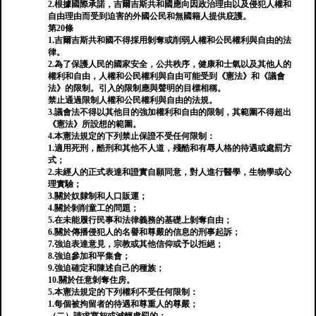
2.根據國際承諾，吉爾吉斯共和國應向因政治理由以及侵犯人權和
自由理由而受到迫害的外國公民和無國籍人提供庇護。
第20條
1.吉爾吉斯共和國不得採用剝奪或削弱人權和公民權利與自由的法
律。
2.為了保護人民的國家安全，公共秩序，健康和士氣以及其他人的
權利和自由，人權和公民權利與自由可能受到《憲法》和《議會
法》的限制。引入的限制應與聲明的目標相稱。
禁止通過限制人權和公民權利與自由的法規。
3.議會法不得以其他目的強加權利和自由的限制，其範圍不得超出
《憲法》所設想的範圍。
4.本憲法規定的下列禁止保證不受任何限制：
1.適用死刑，酷刑和其他不人道，殘酷和有辱人格的待遇或處罰方
式；
2.未經人的正式表達和證實自願同意，對人進行醫學，生物學或心
理實驗；
3.關於奴隸制和人口販運；
4.關於剝削童工的問題；
5.在未能履行民事和法律義務的基礎上剝奪自由；
6.關於傳播侵犯人的名譽和尊嚴的信息的刑事起訴；
7.強迫表達意見，宗教或其他信仰或予以拒絕；
8.強迫參加和平集會；
9.強迫確定和陳述自己的種族；
10.關於任意剝奪住房。
5.本憲法規定的下列權利不受任何限制：
1.每個被拘留者的待遇和尊重人的尊嚴；