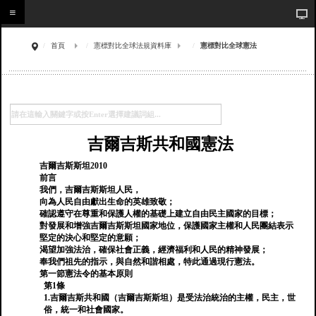
首頁
憲標對比全球法規資料庫
憲標對比全球憲法
吉爾吉斯共和國憲法
吉爾吉斯斯坦2010
前言
我們，吉爾吉斯斯坦人民，
向為人民自由獻出生命的英雄致敬；
確認遵守在尊重和保護人權的基礎上建立自由民主國家的目標；
對發展和增強吉爾吉斯斯坦國家地位，保護國家主權和人民團結表示
堅定的決心和堅定的意願；
渴望加強法治，確保社會正義，經濟福利和人民的精神發展；
奉我們祖先的指示，與自然和諧相處，特此通過現行憲法。
第一節憲法令的基本原則
第1條
1.吉爾吉斯共和國（吉爾吉斯斯坦）是受法治統治的主權，民主，世
俗，統一和社會國家。