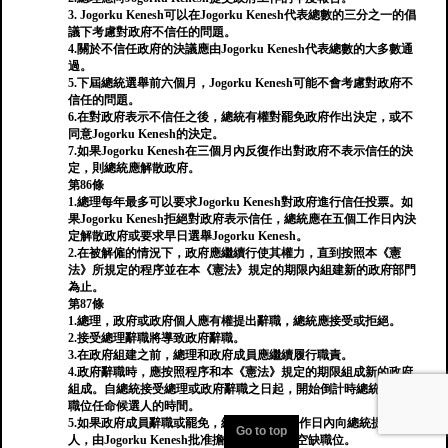
3. Jogorku Kenesh可以在Jogorku Kenesh代表總數的三分之一的倡
議下考慮對政府不信任的問題。
4.關於不信任政府的決議應由Jogorku Kenesh代表總數的大多數通
過。
5.下屆總統選舉前六個月，Jogorku Kenesh可能不會考慮對政府不
信任的問題。
6.在對政府表示不信任之後，總統有權對罷免政府作出決定，或不
同意Jogorku Kenesh的決定。
7.如果Jogorku Kenesh在三個月內反復作出對政府不表示信任的決
定，則總統應解散政府。
第86條
1.總理每年最多可以要求Jogorku Kenesh對政府進行信任投票。如
果Jogorku Kenesh拒絕對政府表示信任，總統應在五個工作日內決
定解散政府或要求早日選舉Jogorku Kenesh。
2.在被解僱的情況下，政府應繼續行使其權力，直到按照本《憲
法》所規定的程序並在本《憲法》規定的期限內組建新的政府部門
為止。
第87條
1.總理，政府或政府個人應有權提出辭職，總統應接受或拒絕。
2.接受總理辭職將導致政府辭職。
3.在政府組建之前，總理和政府成員應繼續履行職責。
4.政府辭職時，應按照程序和本《憲法》規定的期限組成新的政府
組成。自總統接受總理或政府辭職之日起，開始倒計時總統向總理
職位任命候選人的時間。
5.如果政府成員辭職或罷免，總理應在5個工作日內向總統提交候選
Go to top
人，由Jogorku Kenesh批准擔任政府成員的空缺職位。