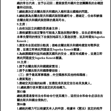
織的常任代表，並予以召回；應當接受外國外交使團團長的全權證
書和召回信。
7.總統應決定吉爾吉斯共和國的入籍和退出國籍的問題。
8.總統應為吉爾吉斯共和國武裝部隊總司令，應確定，任命和解僱
吉爾吉斯共和國武裝部隊的最高司令。
9.主席：
1.由依法設立的國防委員會主持；
2.應根據憲法規定警告可能進入緊急狀態的警告，並在必要時應在
未事先聲明的情況下在個別地區引入緊急狀態，並及時通知Jogorku
Kenesh；
3.應宣布全面或部分動員；侵略吉爾吉斯共和國時應宣布戰爭狀
態，並應立即將此問題提交Jogorku Kenesh審議；
4.為維護國家利益和維護其國民的安全，應宣布戒嚴令，並應立即
將此問題提交Jogorku Kenesh審議。
10.主席：
1.授予吉爾吉斯共和國國家獎項；
2.授予吉爾吉斯共和國榮譽頭銜；
（三）授予最高軍事職務，外交職務和其他特殊職稱；
4.應當寬恕；
5.應確定其設備的結構，並應批准其規定並任命其負責人。
11.總統應行使本憲法規定的其他權力。
第65條
總統應通過發布法令和命令行使其權力，這些法令和命令必須在吉
爾吉斯共和國全境執行。
第66條
1.總統的權力可以根據其本人的申請，根據本《憲法》規定的程序