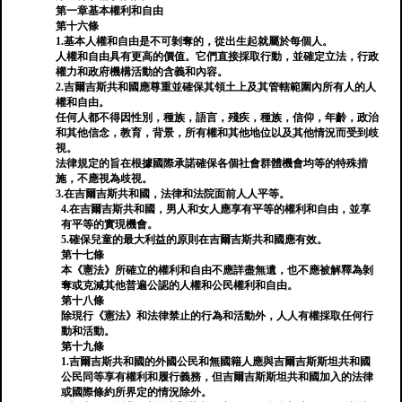
第一章基本權利和自由
第十六條
1.基本人權和自由是不可剝奪的，從出生起就屬於每個人。
人權和自由具有更高的價值。它們直接採取行動，並確定立法，行政
權力和政府機構活動的含義和內容。
2.吉爾吉斯共和國應尊重並確保其領土上及其管轄範圍內所有人的人
權和自由。
任何人都不得因性別，種族，語言，殘疾，種族，信仰，年齡，政治
和其他信念，教育，背景，所有權和其他地位以及其他情況而受到歧
視。
法律規定的旨在根據國際承諾確保各個社會群體機會均等的特殊措
施，不應視為歧視。
3.在吉爾吉斯共和國，法律和法院面前人人平等。
4.在吉爾吉斯共和國，男人和女人應享有平等的權利和自由，並享
有平等的實現機會。
5.確保兒童的最大利益的原則在吉爾吉斯共和國應有效。
第十七條
本《憲法》所確立的權利和自由不應詳盡無遺，也不應被解釋為剝
奪或克減其他普遍公認的人權和公民權利和自由。
第十八條
除現行《憲法》和法律禁止的行為和活動外，人人有權採取任何行
動和活動。
第十九條
1.吉爾吉斯共和國的外國公民和無國籍人應與吉爾吉斯斯坦共和國
公民同等享有權利和履行義務，但吉爾吉斯斯坦共和國加入的法律
或國際條約所界定的情況除外。