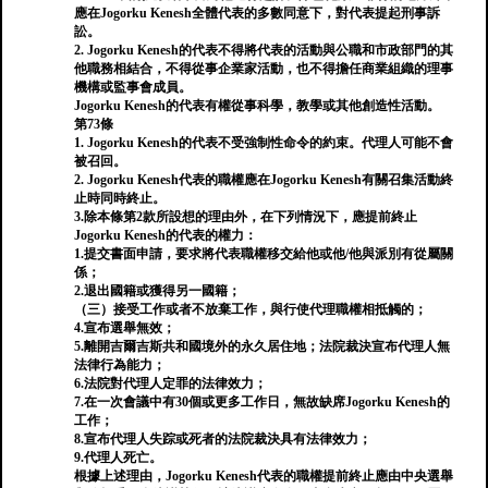
應在Jogorku Kenesh全體代表的多數同意下，對代表提起刑事訴
訟。
2. Jogorku Kenesh的代表不得將代表的活動與公職和市政部門的其
他職務相結合，不得從事企業家活動，也不得擔任商業組織的理事
機構或監事會成員。
Jogorku Kenesh的代表有權從事科學，教學或其他創造性活動。
第73條
1. Jogorku Kenesh的代表不受強制性命令的約束。代理人可能不會
被召回。
2. Jogorku Kenesh代表的職權應在Jogorku Kenesh有關召集活動終
止時同時終止。
3.除本條第2款所設想的理由外，在下列情況下，應提前終止
Jogorku Kenesh的代表的權力：
1.提交書面申請，要求將代表職權移交給他或他/他與派別有從屬關
係；
2.退出國籍或獲得另一國籍；
（三）接受工作或者不放棄工作，與行使代理職權相抵觸的；
4.宣布選舉無效；
5.離開吉爾吉斯共和國境外的永久居住地；法院裁決宣布代理人無
法律行為能力；
6.法院對代理人定罪的法律效力；
7.在一次會議中有30個或更多工作日，無故缺席Jogorku Kenesh的
工作；
8.宣布代理人失踪或死者的法院裁決具有法律效力；
9.代理人死亡。
根據上述理由，Jogorku Kenesh代表的職權提前終止應由中央選舉