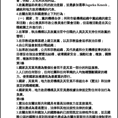
會，勞動，文化和其他利益。
3.政黨應協助表達公民的政治意願，並應參加選舉Jogorku Kenesh，
總統和地方政府機構的代表。
4.吉爾吉斯共和國應禁止下列行為：
（一）國家，市，黨的機構合併；州和市級機構組織中黨組織的建立
和活動；由公務員和市政公務員進行聚會活動，但這種活動是在其公
職範圍之外進行的；
2.在軍隊，執法機構以及政黨法官中任職的人員及其支持任何政黨的
聲明；
3.在宗教或族裔基礎上建立政黨，以及宗教協會追求政治目標；
4.由公民協會創造好戰組織；
5.如果政治結構，公共和宗教組織，其代表處和分支機構從事的政治
目標旨在強迫改變憲法結構，破壞國家安全，煽動社會，種族，國際
間，種族和宗教仇恨。
第5條
1.國家及其當局應為整個社會而不是其某一部分的利益服務。
2.人口的任何部分，任何社團和任何單獨的人均無權壟斷國家的權
力。侵害國家政權應視為最嚴重的罪行。
3.國家，其當局，地方政府機構及其官員不得超出本《憲法》和法律
規定的職權範圍。
4.國家當局，地方政府機構及其官員應根據法律規定對任何非法行為
負責。
第6條
1.憲法在吉爾吉斯共和國具有最高法律效力並直接適用。
2.憲法應成為通過憲法，法律和其他法規性法律的依據。
3.吉爾吉斯共和國加入的國際條約已按照既定法律程序生效，並且國
際公認的國際法原則和規範也應成為吉爾吉斯斯坦共和國法律制度的