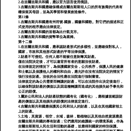
2.在吉爾吉斯共和國，應以官方語言使用俄語。
3.吉爾吉斯共和國應確保構成吉爾吉斯斯坦人口的所有族裔的代表有
權保留其母語，並為其學習和發展創造條件。
第11條
1.吉爾吉斯共和國應有州符號-國旗，國徽和國歌。對它們的描述和正
式使用的程序應由法律規定。
2.吉爾吉斯共和國的首都為比什凱克市。
3.吉爾吉斯共和國的貨幣單位為索姆。
第十二條
1.在吉爾吉斯共和國，應承認財產形式的多樣性，並應確保對私人，
國家，市政和其他形式財產的平等法律保護。
2.財產不可侵犯。任何人都不能被任意剝奪其財產。
僅在法院決定後，才可以違背所有者的意願沒收財產。
在法律規定的情況下，為保護國家安全，公共秩序，保護人民的健康
和士氣以及保護他人​​的權利和自由，應允許在沒有法院決定的情況下
強行沒收財產。沒收的合法性應在法院進行強制審查。
法律規定的為公共需要而轉讓的財產，可以在法院作出決定後進行，
以確保對該財產的價值以及因這種轉讓而造成的其他損失給予事先和
公正的賠償。
3.屬於公民和法人的財產狀態的國有化（國有化），應根據規範該財
產的價值以及其他損失的賠償的法律規定進行。
4.吉爾吉斯共和國應保護其公民和法人的財產，以及在其他國家領土
上的財產。
5.土地，其資源，領空，水域，森林，動植物以及其他自然資源應是
吉爾吉斯共和國的專有財產；它們應用於維護統一的環境系統，作為
吉爾吉斯斯坦人民生活和活動的基礎，並應得到國家的特別保護。