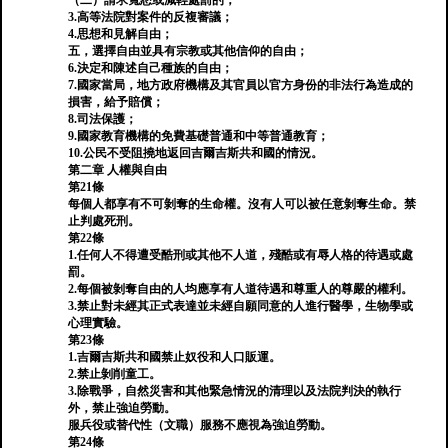
（二）請求寬恕或減輕處罰的；
3.高等法院對案件的反複審議；
4.思想和見解自由；
五，選擇自由並具有宗教或其他信仰的自由；
6.決定和陳述自己種族的自由；
7.國家當局，地方政府機構及其官員以官方身份的非法行為造成的
損害，給予賠償；
8.司法保護；
9.國家教育機構的免費基礎普通和中等普通教育；
10.公民不受阻撓地返回吉爾吉斯共和國的情況。
第二章 人權與自由
第21條
每個人都享有不可剝奪的生命權。沒有人可以被任意剝奪生命。禁
止判處死刑。
第22條
1.任何人不得遭受酷刑或其他不人道，殘酷或有辱人格的待遇或處
罰。
2.每個被剝奪自由的人均應享有人道待遇和尊重人的尊嚴的權利。
3.禁止對未經其正式表達並未經自願同意的人進行醫學，生物學或
心理實驗。
第23條
1.吉爾吉斯共和國禁止奴役和人口販運。
2.禁止剝削童工。
3.除戰爭，自然災害和其他緊急情況的清理以及法院判決的執行
外，禁止強迫勞動。
服兵役或替代性（文職）服務不應視為強迫勞動。
第24條