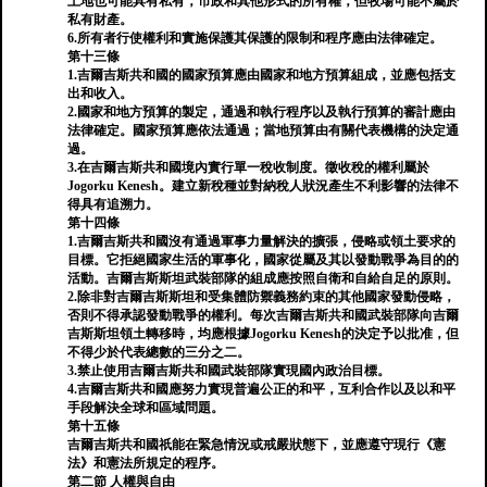
土地也可能具有私有，市政和其他形式的所有權，但牧場可能不屬於
私有財產。
6.所有者行使權利和實施保護其保護的限制和程序應由法律確定。
第十三條
1.吉爾吉斯共和國的國家預算應由國家和地方預算組成，並應包括支
出和收入。
2.國家和地方預算的製定，通過和執行程序以及執行預算的審計應由
法律確定。國家預算應依法通過；當地預算由有關代表機構的決定通
過。
3.在吉爾吉斯共和國境內實行單一稅收制度。徵收稅的權利屬於
Jogorku Kenesh。建立新稅種並對納稅人狀況產生不利影響的法律不
得具有追溯力。
第十四條
1.吉爾吉斯共和國沒有通過軍事力量解決的擴張，侵略或領土要求的
目標。它拒絕國家生活的軍事化，國家從屬及其以發動戰爭為目的的
活動。吉爾吉斯斯坦武裝部隊的組成應按照自衛和自給自足的原則。
2.除非對吉爾吉斯斯坦和受集體防禦義務約束的其他國家發動侵略，
否則不得承認發動戰爭的權利。每次吉爾吉斯共和國武裝部隊向吉爾
吉斯斯坦領土轉移時，均應根據Jogorku Kenesh的決定予以批准，但
不得少於代表總數的三分之二。
3.禁止使用吉爾吉斯共和國武裝部隊實現國內政治目標。
4.吉爾吉斯共和國應努力實現普遍公正的和平，互利合作以及以和平
手段解決全球和區域問題。
第十五條
吉爾吉斯共和國祇能在緊急情況或戒嚴狀態下，並應遵守現行《憲
法》和憲法所規定的程序。
第二節 人權與自由