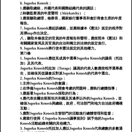
6. Jogorku Kenesh：
1.應聽取總統，外國代表和國際組織代表的講話；
2.聆聽監察員的年度聲明（Akiykatchy）；
3.應當聽取總理，檢察長，國家銀行董事長和會計商會主席的年度
報告。
7. Jogorku Kenesh應起訴總統，並應根據本《憲法》規定的程序對
其彈imp作出決定。
八，聽取本條規定的官員的年度報告和聲明，應按照本《憲法》和
有關國家當局及其官員的自治和獨立的法律的規定進行。
9. Jogorku Kenesh將行使本憲法規定的其他權力。
第75條
1. Jogorku Kenesh應從其成員中選舉Jogorku Kenesh的議長（托拉
加）及其代表。
Jogorku Kenesh托拉加（Toraga）議員的代表人數應按程序選舉產
生，並確保其從議會反對派Jogorku Kenesh的代表中選出。
2. Jogorku Kenesh的Toraga：
1.主持Jogorku Kenesh的會議；
2.在準備Jogorku Kenesh開會考慮的問題時，應執行總體指導；
3.應簽署Jogorku Kenesh採取的行為；
4.應代表吉爾吉斯斯坦共和國及其邊界以外的Jogorku Kenesh，並
確保Jogorku Kenesh與總統，政府，司法部門和地方自治政府機構
互動；
5.應對Jogorku Kenesh主管部門的活動進行總體管理和監督；
6.應當行使與《 Jogorku Kenesh議事規則》賦予他的Jogorku
Kenesh活動組織有關的其他權力。
3. Jogorku Kenesh托拉加人應以Jogorku Kenesh代表總數的多數通