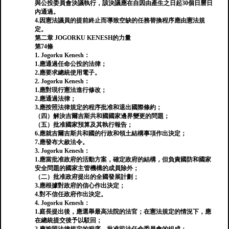
與公投委員會決議執行，該決議應在自因由產生之日起30個日曆日
內通過。
4.因憲法議員的提前終止而導致空缺的任務替換程序應由憲法規
定。
第二章 JOGORKU KENESH的力量
第74條
1. Jogorku Kenesh：
1.應通過任命公投的法律；
2.應要求總統使用電子。
2. Jogorku Kenesh：
1.應對現行憲法進行修改；
2.應通過法律；
3.應按照法律規定的程序批准和退出國際條約；
（四）解決吉爾吉斯共和國國家邊界變更的問題；
（五）批准國家預算及其執行報告；
6.應就吉爾吉斯共和國的行政和領土結構事項作出決定；
7.應發布大赦法令。
3. Jogorku Kenesh：
1.應當批准政府的活動方案，確定政府的結構，但負責國防和國家
安全問題的國家主管機構的成員除外；
（二）批准政府提出的全國發展計劃；
3.應根據對政府的信心作出決定；
4.對不信任政府作出決定。
4. Jogorku Kenesh：
1.庭長提出後，應選舉最高法院的法官；在憲法規定的情況下，應
在總統提交後予以駁回；