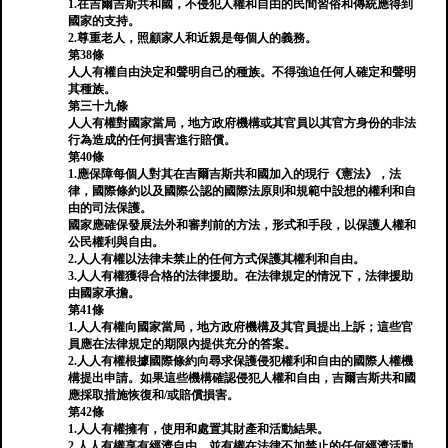
1.在吉爾吉斯共和國，不侵犯人權和自由的民間習俗和傳統應得到
國家的支持。
2.尊重老人，照顧家人和近親是每個人的義務。
第38條
人人有權自由決定和聲明自己的種族。不得強迫任何人確定和聲明
其種族。
第三十九條
人人有權對國家當局，地方政府機構或其官員以其官方身份的非法
行為造成的任何損害進行賠償。
第40條
1.應保障每個人對其在吉爾吉斯共和國加入的現行《憲法》，法
律，國際條約以及國際公認的國際法原則和規範中設想的權利和自
由的司法保護。
國家應確保發展法外和審判前的方法，形式和手段，以保護人權和
公民權利與自由。
2.人人有權以法律未禁止的任何方式保護其權利和自由。
3.人人有權獲得合格的法律援助。在法律規定的情況下，法律援助
由國家承擔。
第41條
1.人人有權向國家當局，地方政府機構及其官員提出上訴；這些官
員應在法律規定的期限內提供充分的答案。
2.人人有權根據國際條約向尋求保護侵犯權利和自由的國際人權機
構提出申請。如果這些機構確認侵犯人權和自由，吉爾吉斯共和國
應採取措施恢復和/或賠償損害。
第42條
1.人人有權擁有，使用和處置其財產和活動結果。
2.人人有權享有經濟自由，並有權在法律不加禁止的任何經濟活動