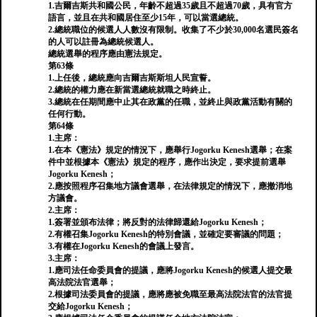
1.吉爾吉斯共和國公民，年齡不超過35歲且不超過70歲，具有官方
語言，並且在共和國居住至少15年，可以當選總統。
2.總統職位的候選人人數沒有限制。收集了不少於30,000名選民簽名
的人可以註冊為總統候選人。
總統選舉的程序應由憲法規定。
第63條
1.上任後，總統應向吉爾吉斯斯坦人民宣誓。
2.總統的權力應在新當選總統就職之時終止。
3.總統在任期間應中止其在政黨的任職，並終止與政黨活動有關的
任何行動。
第64條
1.主席：
1.在本《憲法》規定的情況下，應舉行Jogorku Kenesh選舉；在案
件中並根據本《憲法》規定的程序，應作出決定，要求提前選舉
Jogorku Kenesh；
2.應按照程序召集地方議會選舉，在法律規定的情況下，應撤消地
方議會。
2.主席：
1.簽署並頒布法律；將反對的法律歸還給Jogorku Kenesh；
2.有權召集Jogorku Kenesh的特別會議，並確定要審議的問題；
3.有權在Jogorku Kenesh的會議上發言。
3.主席：
1.應司法任命委員會的提議，應將Jogorku Kenesh的候選人提交最
高法院法官選舉；
2.根據司法委員會的提議，應將應被免職至最高法院法官的法官提
交給Jogorku Kenesh；