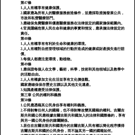
第47條
1.人人有權享有健康保護。
2.國家應為所有人的醫療服務創造條件，並應採取措施發展公共，
市政和私營醫療部門。
3.應確保免費醫療和優惠醫療服務在法律規定的國家擔保範圍內。
4.官員隱瞞危害人民生命和健康的事實和情況，應承擔法律規定的
責任。
第48條
1.人人有權享有有利於生命和健康的環境。
2.人人有權對自然管理領域的行動所造成的健康或財產損失進行賠
償。
3.每個人都應注意環境，動植物。
第49條
1.應保證每個人在文學，藝術，科學，技術和其他領域以及教學中
的活動自由。
2.人人有權參加文化生活並享有文化價值觀。
國家應確保保存歷史古蹟以及其他文化遺產。
3.知識產權應受法律保護。
第三章 公民的權利和義務
第50條
1.公民應憑藉其公民身份享有權利和義務。
2.不得剝奪任何人的國籍，也不得剝奪改變其國籍的權利。吉爾吉
斯共和國公民應根據吉爾吉斯共和國加入的法律和國際條約，享有
與另一國公民身份的隸屬關係。
3.居住在吉爾吉斯共和國境外的吉爾吉斯人民有權以簡化程序獲得
吉爾吉斯共和國的公民身份，而不論其另一國的國籍如何。