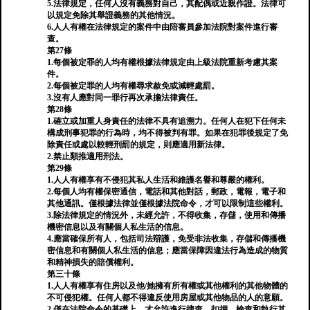
5.法律規定，任何人沒有義務對自己，其配偶或近親作證。法律可
以規定免除其舉證義務的其他情況。
6.人人有權在法律規定的案件中由陪審員參加法院對案件進行審
查。
第27條
1.每個被定罪的人均有權根據法律規定由上級法院重新考慮其案
件。
2.每個被定罪的人均有權尋求赦免或減輕處罰。
3.沒有人應對同一罪行再次承擔法律責任。
第28條
1.確立或加重人身責任的法律不具有追溯力。任何人在犯下任何未
構成刑事犯罪的行為時，均不得被判有罪。如果在犯罪後規定了免
除責任或處以較輕刑罰的規定，則應適用新法律。
2.禁止類推適用刑法。
第29條
1.人人有權享有不侵犯其私人生活和維護名譽和尊嚴的權利。
2.每個人均有權保密通信，電話和其他對話，郵政，電報，電子和
其他通訊。僅根據法律並僅根據法院命令，才可以限制這些權利。
3.除法律規定的情況外，未經允許，不得收集，存儲，使用和傳播
機密信息以及有關個人私生活的信息。
4.應當確保所有人，包括司法辯護，免受非法收集，存儲和傳播機
密信息和有關個人私生活的信息；應當保障因違法行為造成的物質
和精神損失的賠償權利。
第三十條
1.人人有權享有住房以及他/她擁有所有權或其他權利的其他物體的
不可侵犯權。任何人都不得違反使用房屋或其他物品的人的意願。
2.僅在法院命令的基礎上，才允許進行搜查，扣押，檢查和執行其