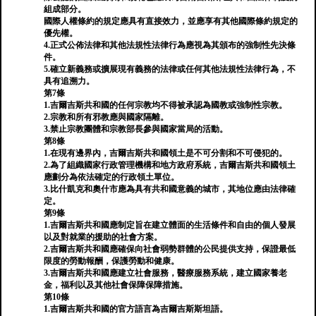
組成部分。
國際人權條約的規定應具有直接效力，並應享有其他國際條約規定的
優先權。
4.正式公佈法律和其他法規性法律行為應視為其頒布的強制性先決條
件。
5.確立新義務或擴展現有義務的法律或任何其他法規性法律行為，不
具有追溯力。
第7條
1.吉爾吉斯共和國的任何宗教均不得被承認為國教或強制性宗教。
2.宗教和所有邪教應與國家隔離。
3.禁止宗教團體和宗教部長參與國家當局的活動。
第8條
1.在現有邊界內，吉爾吉斯共和國領土是不可分割和不可侵犯的。
2.為了組織國家行政管理機構和地方政府系統，吉爾吉斯共和國領土
應劃分為依法確定的行政領土單位。
3.比什凱克和奧什市應為具有共和國意義的城市，其地位應由法律確
定。
第9條
1.吉爾吉斯共和國應制定旨在建立體面的生活條件和自由的個人發展
以及對就業的援助的社會方案。
2.吉爾吉斯共和國應確保向社會弱勢群體的公民提供支持，保證最低
限度的勞動報酬，保護勞動和健康。
3.吉爾吉斯共和國應建立社會服務，醫療服務系統，建立國家養老
金，福利以及其他社會保障保障措施。
第10條
1.吉爾吉斯共和國的官方語言為吉爾吉斯斯坦語。