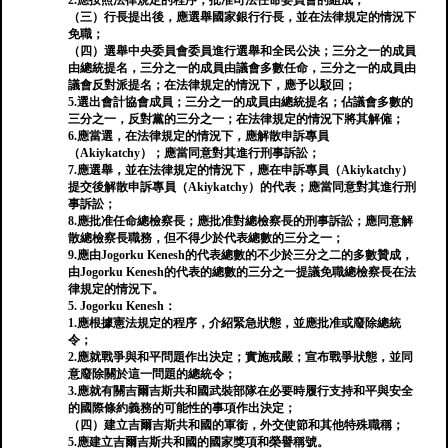
2.應按照法律規定的程序，批准司法任命委員會的組成；
（三）行長提出後，應選舉國家銀行行長，並在法律規定的情況下
免職；
（四）選舉中央委員會委員進行選舉和全民公決；三分之一的成員
由總統提名，三分之一的成員由議會多數任命，三分之一的成員由
議會反對派提名；在法律規定的情況下，應予以駁回；
5.選出會計協會成員；三分之一的成員由總統提名；佔議會多數的
三分之一，反對黨的三分之一；在法律規定的情況下將其解僱；
6.應當選，在法律規定的情況下，應解散申訴專員
（Akiykatchy）；應當同意對其進行刑事訴訟；
7.應選舉，並在法律規定的情況下，應在申訴專員（Akiykatchy）
提交後解散申訴專員（Akiykatchy）的代表；應當同意對其進行刑
事訴訟；
8.應批准任命總檢察長；應批准對總檢察長的刑事訴訟；應同意解
散總檢察長職務，但不得少於代表總數的三分之一；
9.應由Jogorku Kenesh的代表總數的不少於三分之二的多數贊成，
由Jogorku Kenesh的代表的總數的三分之一提議免職總檢察長在法
律規定的情況下。
5. Jogorku Kenesh：
1.應根據憲法規定的程序，介紹緊急狀態，並應批准或廢除總統
令；
2.應就戰爭與和平問題作出決定；實施戒嚴；宣布戰爭狀態，並同
意廢除關於這一問題的總統令；
3.應就有關吉爾吉斯共和國武裝部隊在必要時履行支持和平與安全
的國際條約義務的可能性的事項作出決定；
（四）建立吉爾吉斯共和國的軍銜，外交使節和其他特殊職稱；
5.應建立吉爾吉斯共和國的國家獎項和榮譽稱號。