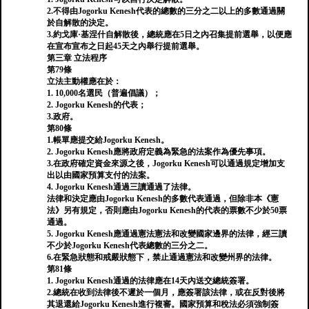
2.不得由Jogorku Kenesh代表的總數的三分之二以上的多數通過關
於自解散的決定。
3.約戈庫·基涅什自解散後，總統應在5日之內召集提前選舉，以便應
在宣布宣布之日起45天之內舉行提前選舉。
第三章 立法程序
第79條
立法主動權應在於：
1. 10,000名選民（普遍倡議）；
2. Jogorku Kenesh的代表；
3.政府。
第80條
1.帳單應提交給Jogorku Kenesh。
2. Jogorku Kenesh應將政府定義為緊急的法案作為優先事項。
3.在政府確定資金來源之後，Jogorku Kenesh可以通過規定增加支
出以由國家預算支付的法案。
4. Jogorku Kenesh通過三讀通過了法律。
法律和決定應由Jogorku Kenesh的多數代表通過，但除非本《憲
法》另有規定，否則應由Jogorku Kenesh的代表的票數不少於50票
通過。
5. Jogorku Kenesh應通過憲法憲法和改變國家邊界的法律，經三讀
不少於Jogorku Kenesh代表總數的三分之二。
6.在緊急狀態和戒嚴狀態下，禁止通過憲法和改變州界的法律。
第81條
1. Jogorku Kenesh通過的法律應在14天內送交總統簽署。
2.總統在收到法律後不遲於一個月，應簽署該法律，或在反對後將
其退還給Jogorku Kenesh進行複審。國家預算和稅法必須強制簽