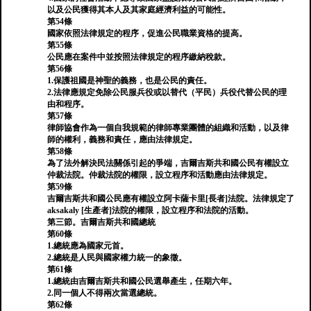
以及公民獲得其本人及其家庭經濟利益的可能性。
第54條
國家依照法律規定的程序，促進公民職業資格的提高。
第55條
公民應在案件中並按照法律規定的程序繳納稅款。
第56條
1.保護祖國是神聖的義務，也是公民的責任。
2.法律應規定免除公民服兵役或以替代（平民）兵役代替公民的理
由和程序。
第57條
律師協會作為一個自我規範的律師專業團體的組織和活動，以及律
師的權利，義務和責任，應由法律規定。
第58條
為了法外解決民法關係引起的爭端，吉爾吉斯共和國公民有權設立
仲裁法院。仲裁法院的權限，設立程序和活動應由法律規定。
第59條
吉爾吉斯共和國公民應有權設立阿卡薩卡里[長者]法院。法律規定了
aksakaly [生產者]法院的權限，設立程序和法院的活動。
第三節。吉爾吉斯共和國總統
第60條
1.總統應為國家元首。
2.總統是人民與國家權力統一的象徵。
第61條
1.總統由吉爾吉斯共和國公民選舉產生，任期六年。
2.同一個人不得兩次當選總統。
第62條