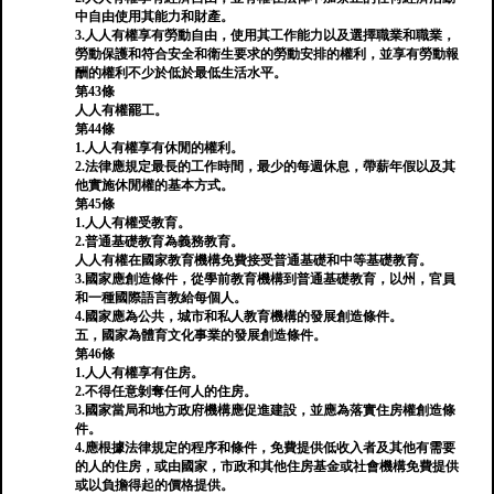
中自由使用其能力和財產。
3.人人有權享有勞動自由，使用其工作能力以及選擇職業和職業，
勞動保護和符合安全和衛生要求的勞動安排的權利，並享有勞動報
酬的權利不少於低於最低生活水平。
第43條
人人有權罷工。
第44條
1.人人有權享有休閒的權利。
2.法律應規定最長的工作時間，最少的每週休息，帶薪年假以及其
他實施休閒權的基本方式。
第45條
1.人人有權受教育。
2.普通基礎教育為義務教育。
人人有權在國家教育機構免費接受普通基礎和中等基礎教育。
3.國家應創造條件，從學前教育機構到普通基礎教育，以州，官員
和一種國際語言教給每個人。
4.國家應為公共，城市和私人教育機構的發展創造條件。
五，國家為體育文化事業的發展創造條件。
第46條
1.人人有權享有住房。
2.不得任意剝奪任何人的住房。
3.國家當局和地方政府機構應促進建設，並應為落實住房權創造條
件。
4.應根據法律規定的程序和條件，免費提供低收入者及其他有需要
的人的住房，或由國家，市政和其他住房基金或社會機構免費提供
或以負擔得起的價格提供。