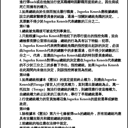
進行彈each或在他無法行使其職權時因辭職而提前終止。因生病或
死亡而擁有的權力。
2.如果總統由於生病而無法履行職責，Jogorku Kenesh應根據總統
設立的國家醫療委員會的結論，通過一項關於總統免職的決定。 ，
其票數不得少於Jogorku Kenesh代表總數的三分之二。
第67條
1.總統被免職後可被追究刑事責任。
2.只能根據Jogorku Kenesh對他犯下的罪行提出的指控免職，並由
總檢察長辦公室得出結論，總統的行為具有以下特點：犯罪。
3. Jogorku Kenesh代表將對總統免職的指控提出起訴的決定，必須
由Jogorku Kenesh代表的總數中的多數通過，但不得少於總數的三
分之一。代表，並應由Jogorku Kenesh組成的特別委員會締結。
4. Jogorku Kenesh對彈imp總統的決定應在Jogorku Kenesh代表總數
的不少於三分之二的多數下作出。指控總統。如果Jogorku Kenesh
在此期間內未做出決定，則該指控將被視為拒絕。
第68條
1.如果總統根據本《憲法》的規定提前終止權力，則應由Jogorku
Kenesh的Toraga [發言人]行使其權力，直到選出新總統為止。萬一
托拉加（Toraga）無法行使總統的權力，則總理應行使這種權力。
自總統權力終止以來的三個月內，舉行了早期總統選舉。
2.行使總統權力的官員無權召集Jogorku Kenesh的提前選舉或解散
政府。
第69條
1.除根據本《憲法》第六十七條被彈each的總統外，所有前總統均應
具有吉爾吉斯共和國前總統的頭銜。
2.前總統的地位應在法律中規定。