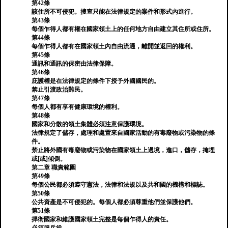
第42條
該住所不可侵犯。搜查只能在法律規定的案件和形式內進行。
第43條
每個乍得人都有權在國家領土上的任何地方自由建立其住所或住所。
第44條
每個乍得人都有在國家領土內自由流通，離開並返回的權利。
第45條
通訊和通訊的保密由法律保障。
第46條
庇護權是在法律規定的條件下授予外國國民的。
禁止引渡政治難民。
第47條
每個人都有享有健康環境的權利。
第48條
國家和分散的領土集體必須注意保護環境。
法律規定了儲存，處理和處置來自國家活動的有毒廢物或污染物的條
件。
禁止將外國有毒廢物或污染物在國家領土上過境，進口，儲存，掩埋
或[或]傾倒。
第二章 職責範圍
第49條
每個公民都必須遵守憲法，法律和法規以及共和國的機構和標誌。
第50條
公共資產是不可侵犯的。每個人都必須尊重他們並保護他們。
第51條
捍衛國家和維護國家領土完整是每個乍得人的責任。