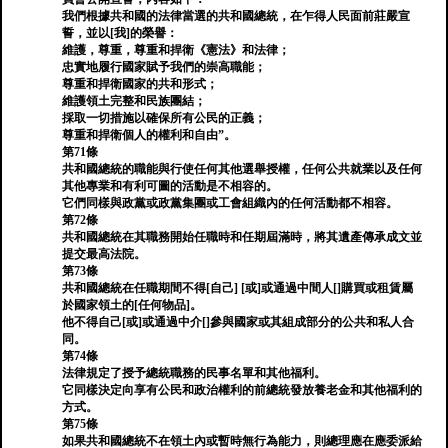
我們根據共和國的法律當選的共和國總統，在乍得人民面前莊嚴宣
誓，並以[我]的榮譽：
維護，尊重，尊重和捍衛《憲法》和法律；
忠實地履行國家賦予我們的崇高職能；
尊重和捍衛國家的共和形式；
維護領土完整和民族團結；
採取一切措施以確保所有公民的正義；
尊重和捍衛個人的權利和自由”。
第71條
共和國總統的職能與行使任何其他選舉授權，任何公共就業以及任何
其他專業和有利可圖的活動是不相容的。
它們同樣與政黨或政黨集團或工會組織內的任何活動都不相容。
第72條
共和國總統在其職務開始任職時和任期屆滿時，將其遺產傳承成文並
提交最高法院。
第73條
共和國總統在任職期間不得[自己] [或]或通過中間人[]購買或租賃屬
於國家領土的[任何物品]。
他不得自己[或]或通過中介[]參與國家或其組成部分的公共和私人合
同。
第74條
法律規定了授予總統職務的民事名單和其他福利。
它同樣決定向享有公民和政治權利的前總統發放養老金和其他福利的
方式。
第75條
如果共和國總統不在領土內或暫時無行為能力，則總理應在應委派給