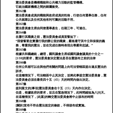
憲法委員會是機構職能和公共權力活動的監管機構。
它統治國家機構之間的歸屬衝突。
第162條
憲法委員會成員的職能與政府成員的性格，行使任何選舉任務，任何
公共就業以及任何其他有利可圖的活動不符。
第163條
憲法委員會主席由同僚選舉產生，任期三年，可連任。
第164條
在履行其職責之前，憲法委員會成員宣誓如下：
“我發誓要忠實履行我的辦公室的職責，嚴格遵守其中立和保留的義
務，尊重我的憲法，並在完成任務時表現出尊嚴和忠誠。”
第165條
根據共和國總統，總理，國民議會主席或國民議會議員的十分之一
[1/10]的要求，憲法委員會決定憲法是否合憲頒布之前的法律
第166條
任何公民都可以在與他們有關的問題上向司法管轄區提出違反憲法的
訴求。
在這種情況下，司法轄區中止其決定，並將此事提交憲法委員會，憲
法委員會必須在最長四十五（45）天的時間內做出決定。
第167條
提到案文的[事項]憲法委員會在十五（15）天內作出決定。
但是，根據政府的要求，並且在緊急情況下，此時間縮短為八[8]天。
在這種情況下，[此案]的轉交憲法委員會將中止頒布的時間
第168條
[關於]宣布不符合憲法規定的條款，不得頒布或實施。
第169條