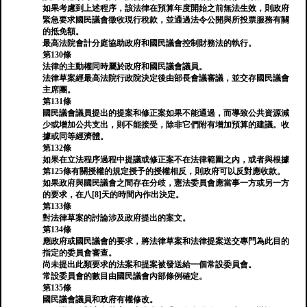
如果考慮到上述程序，該法律在預算年度開始之前無法生效，則政府
緊急要求國民議會徵收現行稅款，並通過法令公開與所投票服務有關
的抵免額。
最高法院會計分庭協助政府和國民議會控制財務法的執行。
第130條
法律的主動權同時屬於政府和國民議會議員。
法律草案經最高法院行政院決定後由部長會議審議，並交存國民議會
主席團。
第131條
國民議會議員提出的提案和修正案如果不能通過，而導致公共資源減
少或增加公共支出，則不能接受，除非它們附有增加預算的建議。收
據或同等經濟體。
第132條
如果在立法程序過程中提議或修正案不在法律範圍之內，或者與根據
第125條有關授權的規定授予的授權相反，則政府可以反對應收款。
如果政府與國民議會之間存在分歧，憲法委員會應當事一方或另一方
的要求，在八[8]天的時間內作出決定。
第133條
對法律草案的討論涉及政府提出的案文。
第134條
應政府或國民議會的要求，將法律草案和法律提案送交專門為此目的
指定的委員會審查。
尚未提出此類要求的法案和提案被發送給一個常設委員會。
常設委員會的數目由國民議會內部條例確定。
第135條
國民議會議員和政府有權修改。