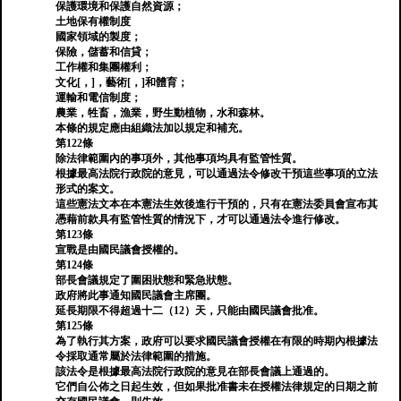
保護環境和保護自然資源；
土地保有權制度
國家領域的製度；
保險，儲蓄和信貸；
工作權和集團權利；
文化[，]，藝術[，]和體育；
運輸和電信制度；
農業，牲畜，漁業，野生動植物，水和森林。
本條的規定應由組織法加以規定和補充。
第122條
除法律範圍內的事項外，其他事項均具有監管性質。
根據最高法院行政院的意見，可以通過法令修改干預這些事項的立法
形式的案文。
這些憲法文本在本憲法生效後進行干預的，只有在憲法委員會宣布其
憑藉前款具有監管性質的情況下，才可以通過法令進行修改。
第123條
宣戰是由國民議會授權的。
第124條
部長會議規定了圍困狀態和緊急狀態。
政府將此事通知國民議會主席團。
延長期限不得超過十二（12）天，只能由國民議會批准。
第125條
為了執行其方案，政府可以要求國民議會授權在有限的時期內根據法
令採取通常屬於法律範圍的措施。
該法令是根據最高法院行政院的意見在部長會議上通過的。
它們自公佈之日起生效，但如果批准書未在授權法律規定的日期之前