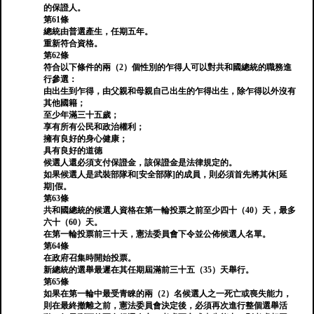
的保證人。
第61條
總統由普選產生，任期五年。
重新符合資格。
第62條
符合以下條件的兩（2）個性別的乍得人可以對共和國總統的職務進
行參選：
由出生到乍得，由父親和母親自己出生的乍得出生，除乍得以外沒有
其他國籍；
至少年滿三十五歲；
享有所有公民和政治權利；
擁有良好的身心健康；
具有良好的道德
候選人還必須支付保證金，該保證金是法律規定的。
如果候選人是武裝部隊和[安全部隊]的成員，則必須首先將其休[延
期]假。
第63條
共和國總統的候選人資格在第一輪投票之前至少四十（40）天，最多
六十（60）天。
在第一輪投票前三十天，憲法委員會下令並公佈候選人名單。
第64條
在政府召集時開始投票。
新總統的選舉最遲在其任期屆滿前三十五（35）天舉行。
第65條
如果在第一輪中最受青睞的兩（2）名候選人之一死亡或喪失能力，
則在最終撤離之前，憲法委員會決定後，必須再次進行整個選舉活