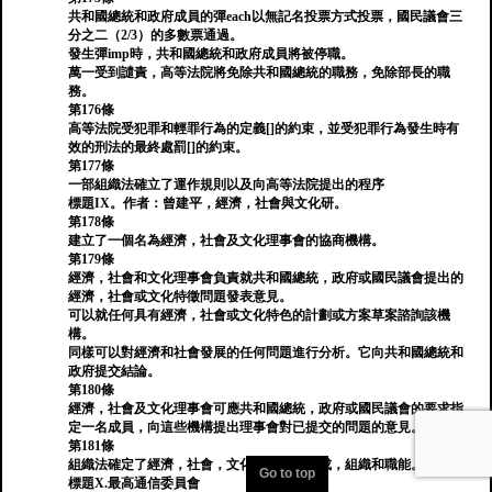
共和國總統和政府成員的彈each以無記名投票方式投票，國民議會三
分之二（2/3）的多數票通過。
發生彈imp時，共和國總統和政府成員將被停職。
萬一受到譴責，高等法院將免除共和國總統的職務，免除部長的職
務。
第176條
高等法院受犯罪和輕罪行為的定義[]的約束，並受犯罪行為發生時有
效的刑法的最終處罰[]的約束。
第177條
一部組織法確立了運作規則以及向高等法院提出的程序
標題IX。作者：曾建平，經濟，社會與文化研。
第178條
建立了一個名為經濟，社會及文化理事會的協商機構。
第179條
經濟，社會和文化理事會負責就共和國總統，政府或國民議會提出的
經濟，社會或文化特徵問題發表意見。
可以就任何具有經濟，社會或文化特色的計劃或方案草案諮詢該機
構。
同樣可以對經濟和社會發展的任何問題進行分析。它向共和國總統和
政府提交結論。
第180條
經濟，社會及文化理事會可應共和國總統，政府或國民議會的要求指
定一名成員，向這些機構提出理事會對已提交的問題的意見。
第181條
組織法確定了經濟，社會，文化理事會的組成，組織和職能。
Go to top
標題X.最高通信委員會