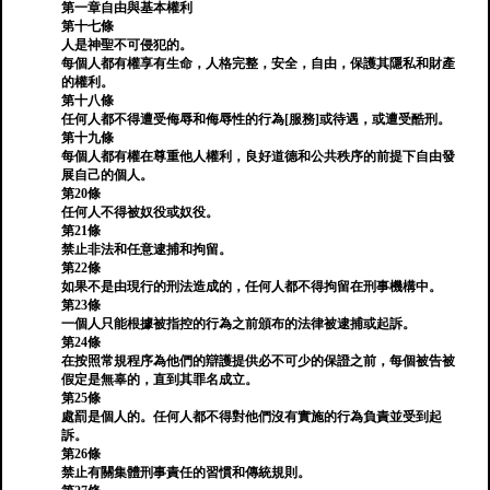
第一章自由與基本權利
第十七條
人是神聖不可侵犯的。
每個人都有權享有生命，人格完整，安全，自由，保護其隱私和財產
的權利。
第十八條
任何人都不得遭受侮辱和侮辱性的行為[服務]或待遇，或遭受酷刑。
第十九條
每個人都有權在尊重他人權利，良好道德和公共秩序的前提下自由發
展自己的個人。
第20條
任何人不得被奴役或奴役。
第21條
禁止非法和任意逮捕和拘留。
第22條
如果不是由現行的刑法造成的，任何人都不得拘留在刑事機構中。
第23條
一個人只能根據被指控的行為之前頒布的法律被逮捕或起訴。
第24條
在按照常規程序為他們的辯護提供必不可少的保證之前，每個被告被
假定是無辜的，直到其罪名成立。
第25條
處罰是個人的。任何人都不得對他們沒有實施的行為負責並受到起
訴。
第26條
禁止有關集體刑事責任的習慣和傳統規則。