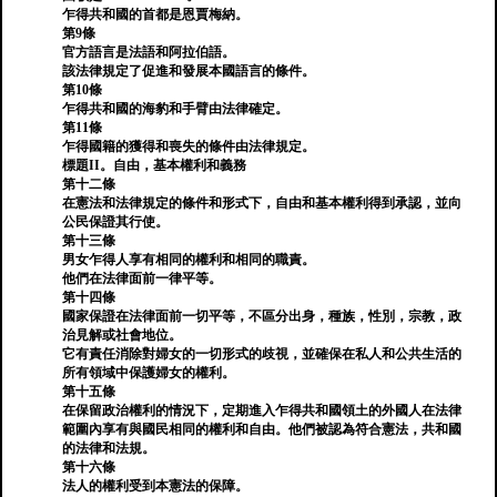
乍得共和國的首都是恩賈梅納。
第9條
官方語言是法語和阿拉伯語。
該法律規定了促進和發展本國語言的條件。
第10條
乍得共和國的海豹和手臂由法律確定。
第11條
乍得國籍的獲得和喪失的條件由法律規定。
標題II。自由，基本權利和義務
第十二條
在憲法和法律規定的條件和形式下，自由和基本權利得到承認，並向
公民保證其行使。
第十三條
男女乍得人享有相同的權利和相同的職責。
他們在法律面前一律平等。
第十四條
國家保證在法律面前一切平等，不區分出身，種族，性別，宗教，政
治見解或社會地位。
它有責任消除對婦女的一切形式的歧視，並確保在私人和公共生活的
所有領域中保護婦女的權利。
第十五條
在保留政治權利的情況下，定期進入乍得共和國領土的外國人在法律
範圍內享有與國民相同的權利和自由。他們被認為符合憲法，共和國
的法律和法規。
第十六條
法人的權利受到本憲法的保障。