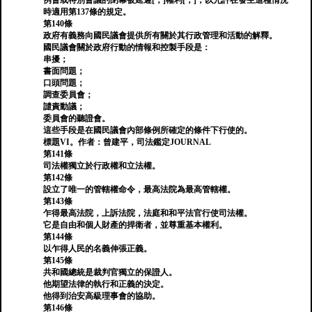
例會或特別會議的閉幕被延遲[，]權利[，]，以允許在發生這種情況
時適用第137條的規定。
第140條
政府有義務向國民議會提供所有關於其行政管理和活動的解釋。
國民議會關於政府行動的情報和控製手段是：
串擾；
書面問題；
口頭問題；
調查委員會；
譴責動議；
委員會的聽證會。
這些手段是在國民議會內部條例所確定的條件下行使的。
標題VI。作者：曾建平，司法鑑定JOURNAL
第141條
司法權獨立於行政權和立法權。
第142條
設立了唯一的管轄權命令，最高法院為最高管轄權。
第143條
乍得最高法院，上訴法院，法庭和和平法官行使司法權。
它是自由和個人財產的捍衛者，並尊重基本權利。
第144條
以乍得人民的名義伸張正義。
第145條
共和國總統是裁判官獨立的保證人。
他期望法律的執行和正義的決定。
他得到治安高級理事會的協助。
第146條