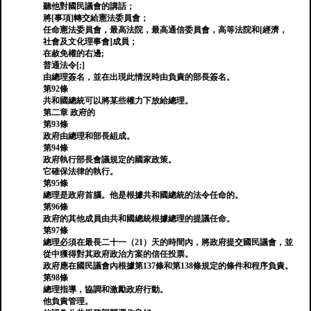
聽他對國民議會的講話；
將[事項]轉交給憲法委員會；
任命憲法委員會，最高法院，最高通信委員會，高等法院和[經濟，
社會及文化理事會]成員；
在赦免權的右邊;
普通法令[;]
由總理簽名，並在出現此情況時由負責的部長簽名。
第92條
共和國總統可以將某些權力下放給總理。
第二章 政府的
第93條
政府由總理和部長組成。
第94條
政府執行部長會議規定的國家政策。
它確保法律的執行。
第95條
總理是政府首腦。他是根據共和國總統的法令任命的。
第96條
政府的其他成員由共和國總統根據總理的提議任命。
第97條
總理必須在最長二十一（21）天的時間內，將政府提交國民議會，並
從中獲得對其政府政治方案的信任投票。
政府應在國民議會內根據第137條和第138條規定的條件和程序負責。
第98條
總理指導，協調和激勵政府行動。
他負責管理。