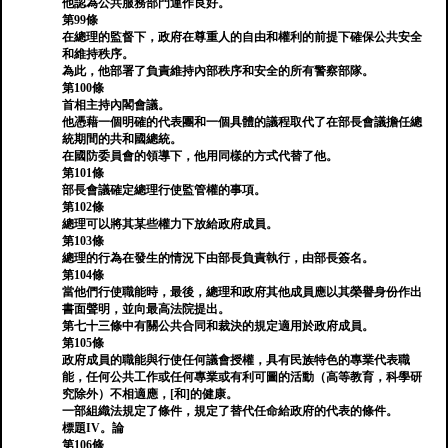
他認為公共服務部門運作良好。
第99條
在總理的監督下，政府在尊重人的自由和權利的前提下確保公共安全
和維持秩序。
為此，他部署了負責維持內部秩序和安全的所有警察部隊。
第100條
首相主持內閣會議。
他憑藉一個明確的代表團和一個具體的議程取代了在部長會議擔任總
統期間的共和國總統。
在國防委員會的領導下，他用同樣的方式代替了他。
第101條
部長會議確定總理行使監管權的事項。
第102條
總理可以將其某些權力下放給政府成員。
第103條
總理的行為在發生的情況下由部長負責執行，由部長簽名。
第104條
當他們行使職能時，最後，總理和政府其他成員應以其榮譽身份作出
書面聲明，並向最高法院提出。
第七十三條中有關公共合同和裁決的規定適用於政府成員。
第105條
政府成員的職能與行使任何議會授權，具有民族特色的專業代表職
能，任何公共工作或任何專業或有利可圖的活動（高等教育，科學研
究除外）不相適應，[和]的健康。
一部組織法規定了條件，規定了替代任命給政府的代表的條件。
標題IV。論
第106條