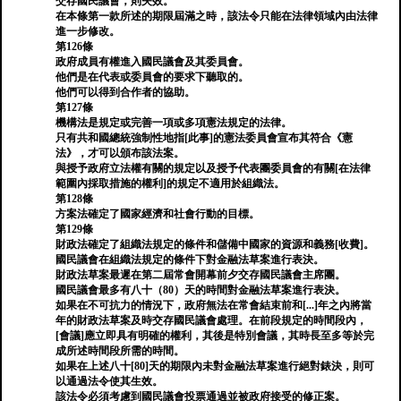
交存國民議會，則失效。
在本條第一款所述的期限屆滿之時，該法令只能在法律領域內由法律
進一步修改。
第126條
政府成員有權進入國民議會及其委員會。
他們是在代表或委員會的要求下聽取的。
他們可以得到合作者的協助。
第127條
機構法是規定或完善一項或多項憲法規定的法律。
只有共和國總統強制性地指[此事]的憲法委員會宣布其符合《憲
法》，才可以頒布該法案。
與授予政府立法權有關的規定以及授予代表團委員會的有關[在法律
範圍內採取措施的權利]的規定不適用於組織法。
第128條
方案法確定了國家經濟和社會行動的目標。
第129條
財政法確定了組織法規定的條件和儲備中國家的資源和義務[收費]。
國民議會在組織法規定的條件下對金融法草案進行表決。
財政法草案最遲在第二屆常會開幕前夕交存國民議會主席團。
國民議會最多有八十（80）天的時間對金融法草案進行表決。
如果在不可抗力的情況下，政府無法在常會結束前和[...]年之內將當
年的財政法草案及時交存國民議會處理。在前段規定的時間段內，
[會議]應立即具有明確的權利，其後是特別會議，其時長至多等於完
成所述時間段所需的時間。
如果在上述八十[80]天的期限內未對金融法草案進行絕對錶決，則可
以通過法令使其生效。
該法令必須考慮到國民議會投票通過並被政府接受的修正案。