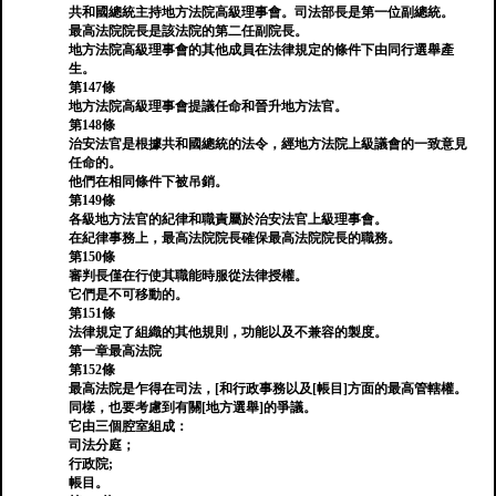
共和國總統主持地方法院高級理事會。司法部長是第一位副總統。
最高法院院長是該法院的第二任副院長。
地方法院高級理事會的其他成員在法律規定的條件下由同行選舉產
生。
第147條
地方法院高級理事會提議任命和晉升地方法官。
第148條
治安法官是根據共和國總統的法令，經地方法院上級議會的一致意見
任命的。
他們在相同條件下被吊銷。
第149條
各級地方法官的紀律和職責屬於治安法官上級理事會。
在紀律事務上，最高法院院長確保最高法院院長的職務。
第150條
審判長僅在行使其職能時服從法律授權。
它們是不可移動的。
第151條
法律規定了組織的其他規則，功能以及不兼容的製度。
第一章最高法院
第152條
最高法院是乍得在司法，[和行政事務以及[帳目]方面的最高管轄權。
同樣，也要考慮到有關[地方選舉]的爭議。
它由三個腔室組成：
司法分庭；
行政院;
帳目。