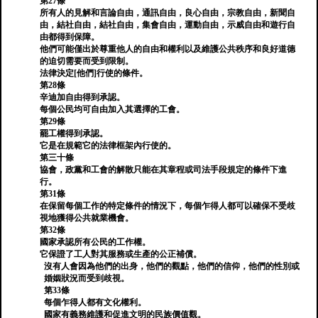
第27條
所有人的見解和言論自由，通訊自由，良心自由，宗教自由，新聞自
由，結社自由，結社自由，集會自由，運動自由，示威自由和遊行自
由都得到保障。
他們可能僅出於尊重他人的自由和權利以及維護公共秩序和良好道德
的迫切需要而受到限制。
法律決定[他們]行使的條件。
第28條
辛迪加自由得到承認。
每個公民均可自由加入其選擇的工會。
第29條
罷工權得到承認。
它是在規範它的法律框架內行使的。
第三十條
協會，政黨和工會的解散只能在其章程或司法手段規定的條件下進
行。
第31條
在保留每個工作的特定條件的情況下，每個乍得人都可以確保不受歧
視地獲得公共就業機會。
第32條
國家承認所有公民的工作權。
它保證了工人對其服務或生產的公正補償。
沒有人會因為他們的出身，他們的觀點，他們的信仰，他們的性別或
婚姻狀況而受到歧視。
第33條
每個乍得人都有文化權利。
國家有義務維護和促進文明的民族價值觀。