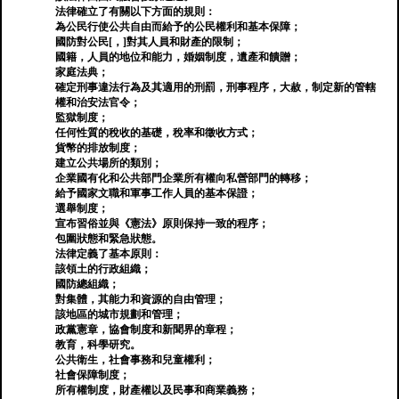
法律確立了有關以下方面的規則：
為公民行使公共自由而給予的公民權利和基本保障；
國防對公民[，]對其人員和財產的限制；
國籍，人員的地位和能力，婚姻制度，遺產和饋贈；
家庭法典；
確定刑事違法行為及其適用的刑罰，刑事程序，大赦，制定新的管轄
權和治安法官令；
監獄制度；
任何性質的稅收的基礎，稅率和徵收方式；
貨幣的排放制度；
建立公共場所的類別；
企業國有化和公共部門企業所有權向私營部門的轉移；
給予國家文職和軍事工作人員的基本保證；
選舉制度；
宣布習俗並與《憲法》原則保持一致的程序；
包圍狀態和緊急狀態。
法律定義了基本原則：
該領土的行政組織；
國防總組織；
對集體，其能力和資源的自由管理；
該地區的城市規劃和管理；
政黨憲章，協會制度和新聞界的章程；
教育，科學研究。
公共衛生，社會事務和兒童權利；
社會保障制度；
所有權制度，財產權以及民事和商業義務；