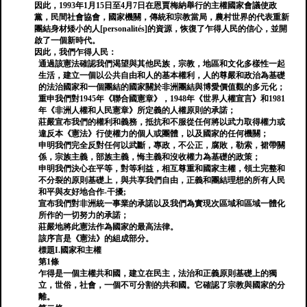
因此，1993年1月15日至4月7日在恩賈梅納舉行的主權國家會議使政
黨，民間社會協會，國家機關，傳統和宗教當局，農村世界的代表重新
團結身材矮小的人[personalités]的資源，恢復了乍得人民的信心，並開
啟了一個新時代。
因此，我們乍得人民：
通過該憲法確認我們渴望與其他民族，宗教，地區和文化多樣性一起
生活，建立一個以公共自由和人的基本權利，人的尊嚴和政治為基礎
的法治國家和一個團結的國家關於非洲團結與博愛價值觀的多元化；
重申我們對1945年《聯合國憲章》，1948年《世界人權宣言》和1981
年《非洲人權和人民憲章》所定義的人權原則的承諾；
莊嚴宣布我們的權利和義務，抵抗和不服從任何將以武力取得權力或
違反本《憲法》行使權力的個人或團體，以及國家的任何機關；
申明我們完全反對任何以武斷，專政，不公正，腐敗，勒索，裙帶關
係，宗族主義，部族主義，悔主義和沒收權力為基礎的政策；
申明我們決心在平等，對等利益，相互尊重和國家主權，領土完整和
不分裂的原則基礎上，與共享我們自由，正義和團結理想的所有人民
和平與友好地​​合作-干擾;
宣布我們對非洲統一事業的承諾以及我們為實現次區域和區域一體化
所作的一切努力的承諾；
莊嚴地將此憲法作為國家的最高法律。
該序言是《憲法》的組成部分。
標題I.國家和主權
第1條
乍得是一個主權共和國，建立在民主，法治和正義原則基礎上的獨
立，世俗，社會，一個不可分割的共和國。它確認了宗教與國家的分
離。