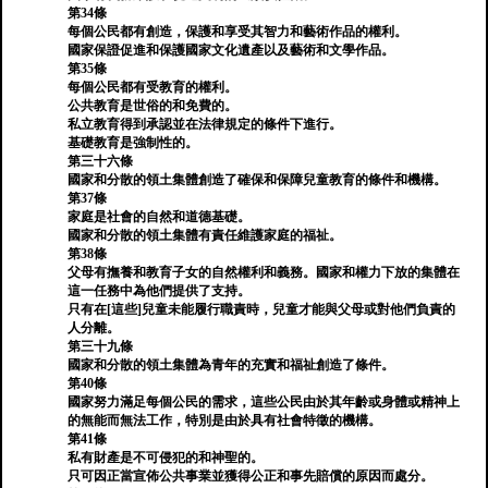
第34條
每個公民都有創造，保護和享受其智力和藝術作品的權利。
國家保證促進和保護國家文化遺產以及藝術和文學作品。
第35條
每個公民都有受教育的權利。
公共教育是世俗的和免費的。
私立教育得到承認並在法律規定的條件下進行。
基礎教育是強制性的。
第三十六條
國家和分散的領土集體創造了確保和保障兒童教育的條件和機構。
第37條
家庭是社會的自然和道德基礎。
國家和分散的領土集體有責任維護家庭的福祉。
第38條
父母有撫養和教育子女的自然權利和義務。國家和權力下放的集體在
這一任務中為他們提供了支持。
只有在[這些]兒童未能履行職責時，兒童才能與父母或對他們負責的
人分離。
第三十九條
國家和分散的領土集體為青年的充實和福祉創造了條件。
第40條
國家努力滿足每個公民的需求，這些公民由於其年齡或身體或精神上
的無能而無法工作，特別是由於具有社會特徵的機構。
第41條
私有財產是不可侵犯的和神聖的。
只可因正當宣佈公共事業並獲得公正和事先賠償的原因而處分。