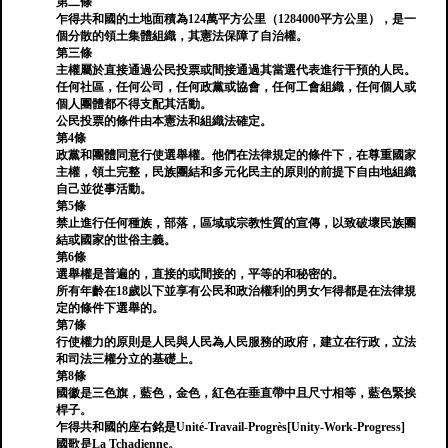
第二條
乍得共和國的土地面積為124萬平方公里（1284000平方公里），是一
個分散的領土集體組織，其憲法保障了自治權。
第三條
主權屬於直接通過公民投票或間接通過其當選代表進行干預的人民。
任何社區，任何公司，任何政黨或協會，任何工會組織，任何個人或
個人團體都不得支配其活動。
公民投票的條件由本憲法和組織法確定。
第4條
政黨和團體同意行使選舉權。他們在法律規定的條件下，在尊重國家
主權，領土完整，民族團結和多元化民主的原則的前提下自由地組織
自己並從事活動。
第5條
禁止進行任何種族，部落，區域或宗教性質的宣傳，以致破壞民族團
結或國家的世俗主義。
第6條
選舉權是普遍的，直接的或間接的，平等的和秘密的。
所有年齡在18歲以下並享有公民和政治權利的男女乍得都是在法​​律規
定的條件下選舉的。
第7條
行使權力的原則是人民與人民為人民服務的政府，建立在行政，立法
和司法三權分立的基礎上。
第8條
國徽是三色旗，藍色，金色，紅色在垂直帶中且尺寸相等，藍色緊挨
桿子。
乍得共和國的座右銘是Unité-Travail-Progrès[Unity-Work-Progress]
國歌是La Tchadienne。