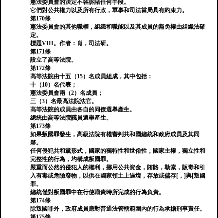
憲法委員會的決定不容訴諸任何手段。
它們對公共權力以及所有行政，軍事和司法當局具有約束力。
第170條
憲法委員會的其他職權，組織和職能以及其成員的豁免權由組織法確
定。
標題VIII。作者：肖，司法研。
第171條
設立了高等法院。
第172條
高等法院由十五（15）名成員組成，其中包括：
十（10）名代表；
憲法委員會兩（2）名成員；
三（3）名最高法院法官。
高等法院的成員由各自的同僚選舉產生。
總統由高等法院議員選舉產生。
第173條
如果叛國罪發生，高級法院有權審判共和國總統和政府成員及其同
夥。
任何侵犯共和黨形式，國家的獨特性和世俗性，國家主權，獨立性和
完整性的行為，均構成叛國罪。
嚴重而公然的侵犯人的權利，挪用公共資金，賄賂，勒索，販毒和引
入有毒或危險廢物，以供在國家領土上過境，存放或儲存[，]與[叛國
罪。
總統僅對叛國罪中在行使職責時所完成的行為負責。
第174條
除叛國罪外，政府成員應對普通法管轄範圍內的行為承擔刑事責任。
第175條