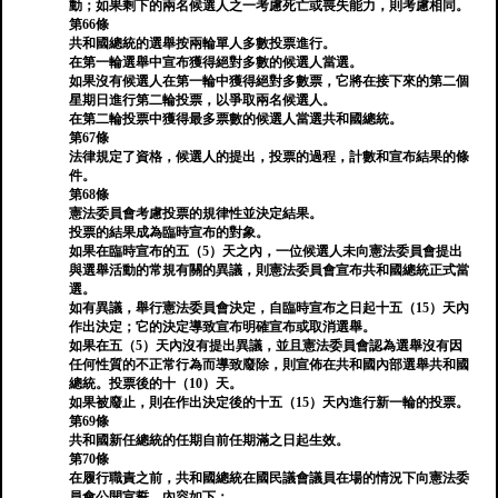
動；如果剩下的兩名候選人之一考慮死亡或喪失能力，則考慮相同。
第66條
共和國總統的選舉按兩輪單人多數投票進行。
在第一輪選舉中宣布獲得絕對多數的候選人當選。
如果沒有候選人在第一輪中獲得絕對多數票，它將在接下來的第二個
星期日進行第二輪投票，以爭取兩名候選人。
在第二輪投票中獲得最多票數的候選人當選共和國總統。
第67條
法律規定了資格，候選人的提出，投票的過程，計數和宣布結果的條
件。
第68條
憲法委員會考慮投票的規律性並決定結果。
投票的結果成為臨時宣布的對象。
如果在臨時宣布的五（5）天之內，一位候選人未向憲法委員會提出
與選舉活動的常規有關的異議，則憲法委員會宣布共和國總統正式當
選。
如有異議，舉行憲法委員會決定，自臨時宣布之日起十五（15）天內
作出決定；它的決定導致宣布明確宣布或取消選舉。
如果在五（5）天內沒有提出異議，並且憲法委員會認為選舉沒有因
任何性質的不正常行為而導致廢除，則宣佈在共和國內部選舉共和國
總統。投票後的十（10）天。
如果被廢止，則在作出決定後的十五（15）天內進行新一輪的投票。
第69條
共和國新任總統的任期自前任期滿之日起生效。
第70條
在履行職責之前，共和國總統在國民議會議員在場的情況下向憲法委
員會公開宣誓，內容如下：