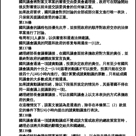
國民議會將對案文草案的審查交由委員會處理後，政府可在辯論開始
後反對審查以前未提交該委員會的任何修正案。
如果政府要求，國民議會對所討論的全部或部分案文進行唯一表決，
只保留其提議或接受的修正案。
第136條
國民議會的議程包括優先次序，並按照政府的順序對政府交存的法律
草案進行了討論。
每周有[1]人參加，以供審查和通過法律建議。
國民議會議員的問題和政府的答复每兩週坐一[1]次。
第137條
總理經部長會議審議後，在國民議會面前承擔政府對方案的責任，並
最終對政府的總體政策宣言負責。
國民議會通過一項譴責動議，投票決定政府的責任。只有至少有國民
議會議員的十分之一[1/10]簽署的動議才可以接受。投票只能在交存
後四十八[48]小時內進行。僅計算贊成譴責動議的票數，只有組成國
民議會的大多數成員才能通過。
如果譴責動議被拒絕，除以下段落所規定的情況外，其簽署國不得在
同一屆會議上提議新的[一項]。
總理經部長會議審議後，可以在國民議會上以文本表決的方式承擔政
府的責任。
在這種情況下，該案文被認為是通過的，除非在本條第二（2）款規
定的條件下對[24]小時內提出的譴責動議進行表決。
第138條
國民議會通過一項譴責動議或不贊成該方案或政府的總政策宣言時，
總理必須將共和國的辭職交給共和國總統。
第139條