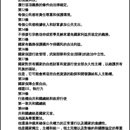
必須服兵役。
履行這項義務的條件由法律確定。
第52條
每個公民都有責任尊重和保護環境。
第53條
每個公民都根據收入和財富參加公共支出。
第54條
不得援引宗教信仰或哲學見解來避免國家利益所規定的義務。
第55條
國家有義務保護國外乍得國民的合法利益。
第56條
國家保證行政管理，武裝部隊和安全[部隊]的政治中立性。
第57條
國家對所有國家的自然財富和資源行使全部永久性主權，以維護所有
民族的福祉。
但是，它可能會將這些自然資源的勘探和開發讓給私人主動權。
第58條
國家保障企業自由。
標題III。執行力
第59條
行政權由共和國總統和政府行使
第一章共和國總統
第60條
共和國總統是國家元首。
他認為尊重憲法。
他通過仲裁來確保公共權力的正常運行以及國家的連續性。
他是國家獨立，主權和統一，領土完整以及對條約和國際協定的尊重