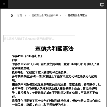
首頁
憲標對比全球法規資料庫
憲標對比全球憲法
查德共和國憲法
乍得1996（2005修訂版）
前言
乍得於1958年11月28日宣布成立共和國，並於1960年8月11日加入了國
家和國際主權。
從那時起，它經歷了重大的體制和政治發展。
多年的獨裁統治和[一個]政黨阻止了任何民主文化和政治多元化的出
現。
繼任的不同政權造成並根深蒂固的區域主義，部落主義，裙帶關係，社
會不平等，[和]侵犯人的權利以及個人和集體基本自由，其後果是戰
爭，政治暴力，乍得民族組成的不同社區之間的仇恨，不容忍和不信
任。
這場使乍得動蕩了三十多年的體制和政治危機，僅使乍得人民決心建立
一個民族，尊嚴，自由，和平與繁榮的決心。