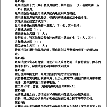
第153條
最高法院由十六（16）名成員組成，其中包括一（1）名總統和十五
（15）名議員。
最高法院院長是從司法秩序的高級裁判中選出的。
國民議會主席發表意見後，根據共和國總統的法令任命他。
其他成員的指定方式如下：
從司法機構的高級法官中選出八（8）名，其中包括：
共和國總統四（4）；
國民議會主席四（4）人；
從行政法，預算法和公共會計的專家中選出的七（7）人，其中：
共和國總統四（4）；
國民議會主席三（3）人；
最高法院的屬性和其他組織，運作規則以及遵循的程序由組織法確
定。
第154條
最高法院法官不可撤職。他們在進入退休之前一直保持職能，除非因
輕罪和罪行，辭職或有明確阻礙而受到譴責。
第155條
在行使其職能之前，最高法院的非地方法官宣誓如下：
我發誓要忠實地履行我的職責，以公正的方式行使他們的職責以尊重
法律，並保護審議工作的機密性。”
第二章 作者：曹敏，海關與傳統法規JOURNAL
第156條
在將其編纂之前，習慣規則和傳統規則僅適用於公認的社區。
但是，禁止違反公共秩序的習俗或加劇公民之間不平等的習俗。
第157條
有關婚姻制度和繼承的習慣和傳統規則只有在有關方面的同意下才能