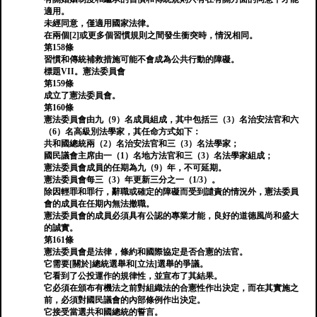
適用。
未經同意，僅適用國家法律。
在兩個[2]或更多個習慣規則之間發生衝突時，情況相同。
第158條
習慣和傳統補救措施可能不會成為公共行動的障礙。
標題VII。憲法委員會
第159條
成立了憲法委員會。
第160條
憲法委員會由九（9）名成員組成，其中包括三（3）名治安法官和六
（6）名高級別法學家，其任命方式如下：
共和國總統兩（2）名治安法官和三（3）名法學家；
國民議會主席由一（1）名地方法官和三（3）名法學家組成；
憲法委員會成員的任期為九（9）年，不可延期。
憲法委員會每三（3）年更新三分之一（1/3）。
除因輕罪和罪行，辭職或確定的障礙而受到譴責的情況外，憲法委員
會的成員在任期內無法撤職。
憲法委員會的成員必須具有公認的專業才能，良好的道德風尚和盛大
的誠實。
第161條
憲法委員會是法律，條約和國際協定是否合憲的法官。
它需要[關於]總統選舉和[立法]選舉的爭議。
它看到了公投運作的規律性，並宣布了其結果。
它必須在頒布有機法之前對組織法的合憲性作出決定，而在其實施之
前，必須對國民議會的內部條例作出決定。
它接受當選共和國總統的誓言。