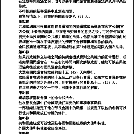
在這段時間屆滿之前，他可以要求國民議會重新審議法律或其中某些
條款。
不得拒絕的新審議將中止頒布期限。
在緊急情況下，頒布的時間縮短為八（8）天。
第82條
共和國總統可根據政府在會議期間的提議或國民議會在官方公報[官
方公報]上發布的提議，並在憲法委員會的意見之後，可將任何法案
提交全民投票關於公共權力組織的法律，包括批准工會協議或傾向於
授權批准一項在不違反憲法的情況下會影響機構運作的條約。
全民投票通過草案後，共和國總統在第81條規定的期限內頒布法律。
第83條
如果行政權和立法權之間的持續危機威脅到公共權力的正常運行，或
者如果國民議會在一年左右的時間內兩次解散政府，總統可以在與總
理協商後並宣布國民議會主席解散。
大選在國民議會解散後的四十五（45）天內舉行。
國民議會在選舉後的第十五個工作日舉行會議。如果本次會議是在例
會規定的時間之外舉行的，則有權舉行的會期為十五（15）天。
在這些選舉之後的一年中，可能不會進行新的解散。
第84條
總統簽署部長會議上的命令和法令。
他在部長會議中任命國家擔任重要的民事和軍事職務。
一部組織法確定了他在部長會議中的職權，並規定了以他的名義可以
行使共和國總統任命權的條件。
第85條
共和國總統認可並憶及駐各國和國際組織的大使和特使。
外國大使和特使都被任命為他。
第86條