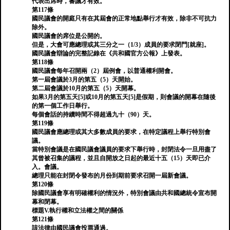
代表出席時，審議才有效。
第117條
國民議會的開庭只有在其屆會的正常地點舉行才有效，除非不可抗力
除外。
國民議會的席位是公開的。
但是，大會可應總理或其三分之一（1/3）成員的要求閉門[就座]。
國民議會辯論的完整記錄在《共和國官方公報》上發表。
第118條
國民議會每年召開兩（2）屆例會，以普通權利開會。
第一屆會議於3月的第五（5）天開始。
第二屆會議於10月的第五（5）天開幕。
如果3月的第五天[5]或10月的第五天[5]是假期，則會議的開幕在隨後
的第一個工作日舉行。
每個會話的持續時間不得超過九十（90）天。
第119條
國民議會應總理或其大多數成員的要求，在特定議程上舉行特別會
議。
當特別會議是在國民議會議員的要求下舉行時，封閉法令一旦用盡了
其曾被召集的議程，並且自開放之日起的最近十五（15）天即已介
入。會議。
總理只能在封閉令發布的月份到期前要求召開一屆新會議。
第120條
除國民議會享有明確權利的情況外，特別會議由共和國總統令宣布開
幕和閉幕。
標題V.執行權和立法權之間的關係
第121條
該法律由國民議會投票通過。