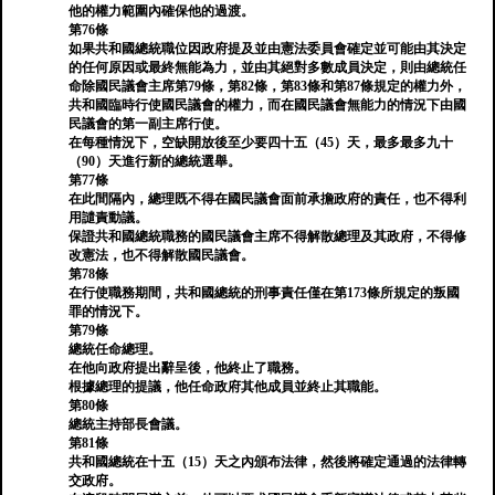
他的權力範圍內確保他的過渡。
第76條
如果共和國總統職位因政府提及並由憲法委員會確定並可能由其決定
的任何原因或最終無能為力，並由其絕對多數成員決定，則由總統任
命除國民議會主席第79條，第82條，第83條和第87條規定的權力外，
共和國臨時行使國民議會的權力，而在國民議會無能力的情況下由國
民議會的第一副主席行使。
在每種情況下，空缺開放後至少要四十五（45）天，最多最多九十
（90）天進行新的總統選舉。
第77條
在此間隔內，總理既不得在國民議會面前承擔政府的責任，也不得利
用譴責動議。
保證共和國總統職務的國民議會主席不得解散總理及其政府，不得修
改憲法，也不得解散國民議會。
第78條
在行使職務期間，共和國總統的刑事責任僅在第173條所規定的叛國
罪的情況下。
第79條
總統任命總理。
在他向政府提出辭呈後，他終止了職務。
根據總理的提議，他任命政府其他成員並終止其職能。
第80條
總統主持部長會議。
第81條
共和國總統在十五（15）天之內頒布法律，然後將確定通過的法律轉
交政府。