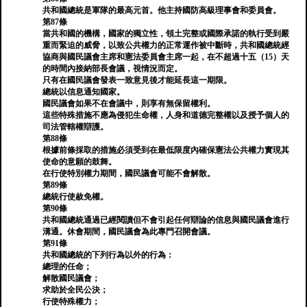
共和國總統是軍隊的最高元首。他主持國防高級理事會和委員會。
第87條
當共和國的機構，國家的獨立性，領土完整或國際承諾的執行受到嚴
重而緊迫的威脅，以致公共權力的正常運作被中斷時，共和國總統經
協商與國民議會主席和憲法委員會主席一起，在不超過十五（15）天
的時間內接納部長會議，視情況而定。
只有在國民議會發表一致意見後才能延長這一期限。
總統以信息通知國家。
國民議會如果不在會議中，則享有無保留權利。
這些特殊措施不應為侵犯生命權，人身和道德完整權以及授予個人的
司法管轄權辯護。
第88條
根據前條採取的措施必須受到在最低限度內確保憲法公共權力實現其
使命的意願的鼓舞。
在行使特別權力期間，國民議會可能不會解散。
第89條
總統行使赦免權。
第90條
共和國總統通過已經閱讀但不會引起任何辯論的信息與國民議會進行
溝通。休會期間，國民議會為此專門召開會議。
第91條
共和國總統的下列行為以外的行為：
總理的任命；
解散國民議會；
求助於全民公決；
行使特殊權力；