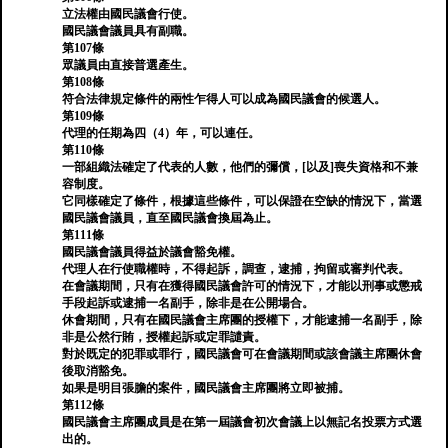
立法權由國民議會行使。
國民議會議員具有副職。
第107條
眾議員由直接普選產生。
第108條
符合法律規定條件的兩性乍得人可以成為國民議會的候選人。
第109條
代理的任期為四（4）年，可以連任。
第110條
一部組織法確定了代表的人數，他們的彌償，[以及]喪失資格和不兼
容制度。
它同樣確定了條件，根據這些條件，可以保證在空缺的情況下，當選
國民議會議員，直至國民議會換屆為止。
第111條
國民議會議員得益於議會豁免權。
代理人在行使職權時，不得起訴，調查，逮捕，拘留或審判代表。
在會議期間，只有在獲得國民議會許可的情況下，才能以刑事或懲戒
手段起訴或逮捕一名副手，除非是在公開場合。
休會期間，只有在國民議會主席團的授權下，才能逮捕一名副手，除
非是公然行賄，授權起訴或定罪譴責。
對於既定的犯罪或罪行，國民議會可在會議期間或該會議主席團休會
後取消豁免。
如果是明目張膽的案件，國民議會主席團將立即被捕。
第112條
國民議會主席團成員是在第一屆議會初次會議上以無記名投票方式選
出的。