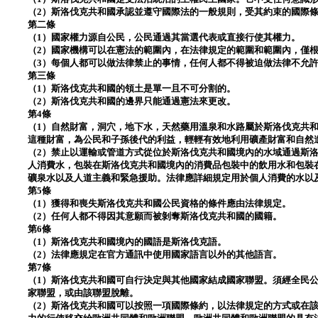
（2）斯洛伐克共和國承認並遵守國際法的一般規則，受其約束的國際
第二條
（1）國家權力源自公民，公民通過其當選代表或直接行使其權力。
（2）國家機構可以在憲法的範圍內，在法律規定的範圍和範圍內，僅
（3）每個人都可以做法律禁止的事情，任何人都不得被迫做法律不允
第三條
（1）斯洛伐克共和國的領土是單一且不可分割的。
（2）斯洛伐克共和國的邊界只能通過憲法來更改。
第4條
（1）自然財富，洞穴，地下水，天然藥用溫泉和水路屬於斯洛伐克共
這種財富，為公民和子孫後代的利益，輕輕有效地利用礦產財富和自然
（2）禁止以運輸或管道方式從位於斯洛伐克共和國境內的水域通過斯
人消費水，包裝在斯洛伐克共和國境內的消費品包裝中的飲用水和包裝
礦泉水以及人道主義和緊急援助。法律應詳細規定用於個人消費的水以
第5條
（1）獲得和喪失斯洛伐克共和國公民資格的條件應由法律規定。
（2）任何人都不得因其意願而被剝奪斯洛伐克共和國的國籍。
第6條
（1）斯洛伐克共和國境內的國語是斯洛伐克語。
（2）法律應規定在官方通訊中使用國家語言以外的其他語言。
第7條
（1）斯洛伐克共和國可自行決定與其他國家結成國家聯盟。須經全民
家聯盟，或由該聯盟脫離。
（2）斯洛伐克共和國可以按照一項國際條約，以法律規定的方式或在