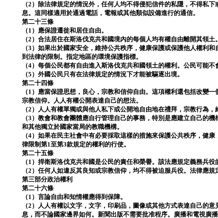
（2）除法律規定的情況外，任何人均不得侵犯信件的私隱，不得私下
息。這同樣適用於通過電話，電報或其他類似設備進行的通信。
第二十三條
（1）應保證遷徙和居住自由。
（2）合法居住在斯洛伐克共和國境內的每個人均有權自由離開其領土
（3）如果出於國家安全，維持公共秩序，健康保護或保護他人權利和
到法律的限制。指定地區的環境保護指標。
（4）每個公民都有自由進入斯洛伐克共和國領土的權利。公民可能不
（5）外國公民只有在法律規定的情況下才能被驅逐出境。
第二十四條
（1）應當保證思想，良心，宗教和信仰自由。這項權利還包括改變一
宗教信仰。人人有權公開表達自己的想法。
（2）人人有權單獨或與他人私下或公開地自由地在禮拜，宗教行為，
（3）教會和教會團體應自行管理自己的事務，特別是應建立自己的機
和其他獨立於國家當局的教職機構。
（4）如果在民主社會中有必要採取這樣的措施來保護公共秩序，健康
律限制第1至第3款規定的權利的行使。
第二十五條
（1）捍衛斯洛伐克共和國是公民的責任和榮譽。該法應規定義務兵役
（2）任何人如違反其良知或宗教信仰，均不得被迫服兵役。法律應規
第三部分政治權利
第二十六條
（1）言論自由和知情權應得到保障。
（2）人人有權以文字，文字，印刷品，圖像或其他方式表達自己的意
息，而不論國家邊界如何。新聞出版不需要批准程序。廣播和電視廣