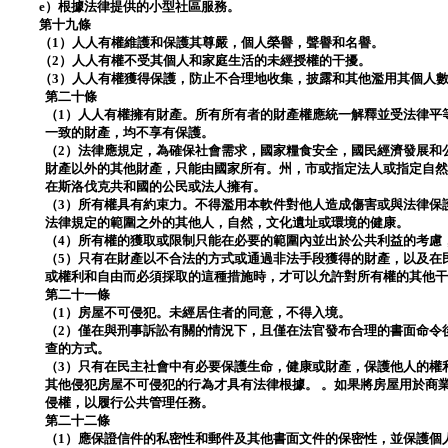
e）根據法律提供的小型社區服務。
第十九條
（1）人人有權維護和保護其尊嚴，個人榮譽，聲譽和名譽。
（2）人人有權不受其個人和家庭生活的未經授權的干擾。
（3）人人有權獲得保護，防止不合理地收集，披露和其他濫用其個人
第二十條
（1）人人有權擁有財產。所有所有者的財產權應統一解釋並受法律平
一致的財產，均不享有保護。
（2）法律應規定，為確保社會需求，國家糧食安全，國民經濟發展和
財產以外的其他財產，只能由國家所有。州，市或指定法人或指定自
在斯洛伐克共和國的公民或法人擁有。
（3）所有權具有約束力。不得濫用本軟件對他人造成傷害或與法律保
法律規定的範圍之外的其他人，自然，文化遺址或環境的健康。
（4）所有權的獲取或限制只能在必要的範圍內並出於公共利益的考慮
（5）只有在財產以不合法的方式或通過非法手段獲得的財產，以及在
或權利和自由而必須採取的這種措施時，才可以允許對所有權的其他
第二十一條
（1）房屋不可侵犯。未經居住者的同意，不得入境。
（2）僅在與刑事訴訟有關的情況下，且僅在法官發布合理的書面命令
查的方式。
（3）只有在民主社會中有必要保護生命，健康或財產，保護他人的權
其他侵犯房屋不可侵犯的行為才具有法律根據。 。如果將房屋用於商
侵權，以履行公共管理任務。
第二十二條
（1）應保證信件的私密性和郵件及其他書面文件的保密性，並保護個