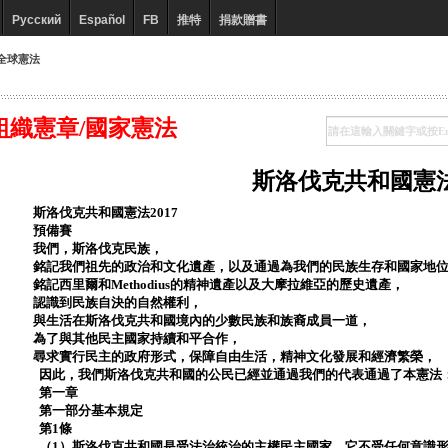
Русский
Español
FB
推特
捐款贈書
全球憲法
組織憲章/國家憲法
斯洛伐克共和國憲
斯洛伐克共和國憲法2017
預備賽
我們，斯洛伐克民族，
銘記我們祖先的政治和文化遺產，以及通過為我們的民族生存和國家地
銘記西里爾和Methodius的精神遺產以及大摩拉維亞的歷史遺產，
認識到民族自決的自然權利，
與生活在斯洛伐克共和國境內的少數民族和族裔成員一道，
為了與其他民主國家持續和平合作，
尋求實行民主的政府形式，保障自由生活，精神文化發展和經濟繁榮，
因此，我們斯洛伐克共和國的公民已經並通過我們的代表通過了本憲法
第一章
第一部分基本規定
第1條
（1）斯洛伐克共和國是受法治統治的主權民主國家。它不受任何意識