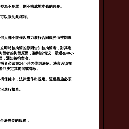
被視為不犯罪，則不構成對本條的侵犯。
才可以限制此權利。
任何人都不能僅因無力履行合同義務而被剝奪
須立即將被拘留的原因告知被拘留者，對其進
拘留者的拘留原因，聽到的情況，最遲在48小
面，通知被拘留者。
捕者必須在24小時內帶到法院。法官必須在
捕者並決定其拘留或釋放。
機構保健中，法律應作出規定。這種措施必須
狀況進行檢查。
下合法需要的服務，