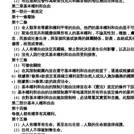
（2）布拉迪斯拉發作為斯洛伐克共和國首都的地位應由法律規定。
第二章基本權利和自由
第一部分一般規定
第十一條廢除
第十二條
（1）全人類享有尊嚴和權利平等的自由。他們的基本權利和自由是不
（2）斯洛伐克共和國應保障所有人的基本權利，不論其性別，種族，
念，民族或社會出身，與某個民族或族裔的隸屬關係，財產，血統或其
傷害，歧視或青睞。
（3）人人有權自由決定其國籍。禁止對此決定產生任何影響，以及以
（4）沒有人因行使其基本權利和自由而受到損害。
第十三條
（1）可徵收關稅
（a）在其限制範圍內並在遵守基本權利和自由的前提下，通過或根據
b）根據第7條第4款規定直接確立權利並對自然人或法人施加義務的國
c）根據第120條第2款的政府法令。
（2）基本權利和自由的限制只能由法律並在本《憲法》規定的條件下
3）基本權利和自由的法律限制應平等地適用於所有符合規定條件的案
（4）在對基本權利和自由施加限制時，必須尊重其實質和含義。此類
第二部分基本人權和自由
第十四條
每個人都有權享有其權利。
第十五條
（1）人人有權享有生命。甚至在出生前，人類的生命就值得保護。
（2）任何人不得被剝奪生命。