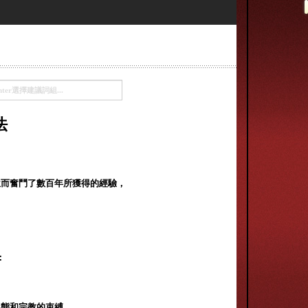
法
位而奮鬥了數百年所獲得的經驗，
：
形態和宗教的束縛。