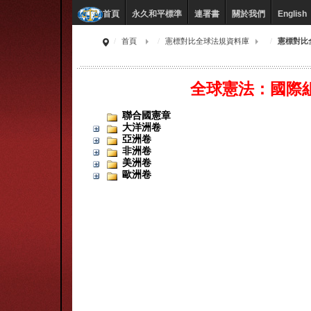
永久和平標準
連署書
關於我們
English
首頁
首頁
憲標對比全球法規資料庫
憲標對比
全球憲法：國際
聯合國憲章
大洋洲卷
亞洲卷
非洲卷
美洲卷
歐洲卷