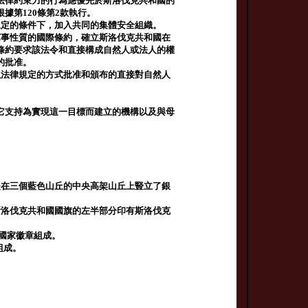
法律約束力的行為應優先於斯洛伐克共和國的
據第120條第2款執行。
規定的條件下，加入共同的集體安全組織。
軍事性質的國際條約，確立斯洛伐克共和國在
條約要求該法令和直接構成自然人或法人的權
的批准。
以法律規定的方式批准和頒布的直接對自然人
它支持為實現這一目標而建立的機構以及與母
是在三個藍色山丘的中央高架山丘上豎立了銀
斯洛伐克共和國國旗的左半部分印有斯洛伐克
圍的國家徽章組成。
”組成。