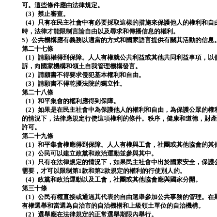
可。這些條件應由法律規定。
（3）禁止審查。
（4）只有在民主社會中有必要採取這樣的措施來保護他人的權利和自
時，法律才能限制言論自由以及尋求和傳播信息的權利。
5）公共機構應有義務以適當的方式和國家語言提供有關其活動的信息
第二十七條
（1）請願權得到保障。人人有權就公共利益或其他共同利益事項，以
訴，向國家機構和領土自我管理機構發言。
（2）請願書不得要求侵犯基本權利和自由。
（3）請願書不得乾擾法院的獨立性。
第二十八條
（1）和平集會的權利應得到保障。
（2）如果是在民主社會中為保護他人的權利和自由，為保護公眾的權
的情況下，法律應規定行使這項權利的條件。秩序，健康和道德，財
許可。
第二十九條
（1）和平集會權應得到保障。人人有權與工會，社團或其他協會的其
（2）公民可以建立政黨和政治運動並參與其中。
（3）只有在法律規定的情況下，如果民主社會中出於國家安全，保護
需要，才可以限制第1款和第2款規定的權利的行使別人的。
（4）政黨和政治運動以及工會，社團或其他協會應與國家分開。
第三十條
（1）公民有權直接或通過其代表的自由選舉參加公共事務的管理。在
有權選舉和當選為自治市的自治機構和上級領土單位的自治機構。
（2）選舉應在法律規定的正常選舉期限內舉行。