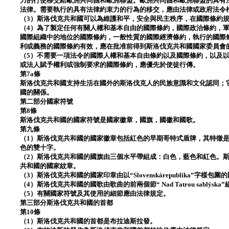
力的行使移交給歐洲共同體和歐洲聯盟。歐洲共同體和歐洲聯盟的具有
法律。需要執行的具有法律約束力的行為的移交，應由法律或政府法令根
（3）斯洛伐克共和國可以為維護和平，安全與民主秩序，在國際條約
（4）為了製定任何有關人權和基本自由的國際條約，國際政治條約，
國際組織中的地位的國際條約，一般性質的國際經濟條約，執行的國際
利或義務的國際條約有效，應在批准前得到斯洛伐克共和國國家委員會
（5）不需要一項法令的國際人權和基本自由條約以及國際條約，以及
或法人賦予權利或強制要求的國際條約，應優先於使徒行傳。
第7a條
斯洛伐克共和國支持生活在國外的斯洛伐克人的民族意識和文化認同；
國的關係。
第二部分國家符號
第8條
斯洛伐克共和國的國家符號是國家徽章，國旗，國徽和國歌。
第九條
（1）斯洛伐克共和國的國家徽章包括紅色的早期哥特式盾牌，其特徵
色的雙十字。
（2）斯洛伐克共和國的國旗由三個水平帶組成：白色，藍色和紅色。
共和國的國家紋章。
（3）斯洛伐克共和國的國家印章由以“Slovenskárepublika”字樣包
（4）斯洛伐克共和國的國歌由歌曲的前兩個節“ Nad Tatrou sablýska
（5）有關國家符號及其使用的細節應由法律規定。
第三部分斯洛伐克共和國的首都
第10條
（1）斯洛伐克共和國的首都是布拉迪斯拉發。