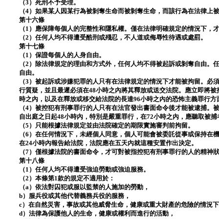
（3）死刑不予受理。
（4）如果某人因某行為被剝奪生命而被剝奪生命，而該行為在法律上
第十六條
（1）應保障每個人的完整性和隱私權。僅在法律明確規定的情況下，
（2）任何人均不得遭受酷刑或殘忍，不人道或侮辱性待遇或處罰。
第十七條
（1）保證每個人的人身自由。
（2）除法律規定的理由和方式外，任何人均不得被起訴或剝奪自由。
自由。
（3）被起訴或涉嫌犯罪的人只有在法律規定的情況下才能被拘留。必
行質疑，並且最遲必須在48小時之內將其釋放或送交法院。應立即將被
時之內，以及在釋放或移交給法院的長達96小時之內的恐怖主義罪行方
（4）被控犯有刑事罪行的人只有在法官發出書面命令後才能被逮捕。被
自出庭之日起48小時內，特別是嚴重罪行，在72小時之內，應聽取被
（5）只能根據法律規定並由法院確定的期限實施審判前拘留。
（6）在任何情況下，未經個人同意，個人可能會被委託從事或保持在
在24小時內報告給法院，法院應在五天內就這種安置作出決定。
（7）僅根據法院的書面命令，才可對被指控犯有刑事罪行的人的精神
第十八條
（1）任何人均不得遭受強迫勞動或強迫服務。
（2）本條第1款的規定不適用於：
（a）依法對囚犯或服以監禁的人施加的勞動，
b）服兵役或其他代替義務兵役的服務，
c）在自然災害，事故或其他威脅生命，健康或重大財產的危險的情況
d）法律為保護他人的生命，健康或權利而進行的活動，