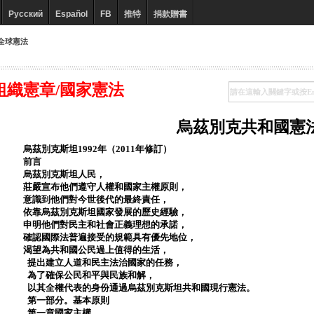
Русский
Español
FB
推特
捐款贈書
全球憲法
組織憲章/國家憲法
烏茲別克共和國憲
烏茲別克斯坦1992年（2011年修訂）
前言
烏茲別克斯坦人民，
莊嚴宣布他們遵守人權和國家主權原則，
意識到他們對今世後代的最終責任，
依靠烏茲別克斯坦國家發展的歷史經驗，
申明他們對民主和社會正義理想的承諾，
確認國際法普遍接受的規範具有優先地位，
渴望為共和國公民過上值得的生活，
提出建立人道和民主法治國家的任務，
為了確保公民和平與民族和解，
以其全權代表的身份通過烏茲別克斯坦共和國現行憲法。
第一部分。基本原則
第一章國家主權