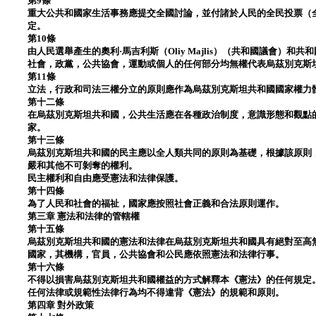
第9條
重大公共和國家生活事務應提交全國討論，並付諸於人民的全民投票（
定。
第10條
由人民選舉產生的奧利·馬吉利斯（Oliy Majlis）（共和國議會）
社會，政黨，公共協會，運動或個人的任何部分均無權代表烏茲別克斯
第11條
立法，行政和司法三權分立的原則應作為烏茲別克斯坦共和國國家權力
第十二條
在烏茲別克斯坦共和國，公共生活應在各種政治制度，意識形態和觀點
家。
第十三條
烏茲別克斯坦共和國的民主應以全人類共同的原則為基礎，根據該原則
嚴和其他不可剝奪的權利。
民主權利和自由應受憲法和法律保護。
第十四條
為了人民和社會的福祉，國家應按照社會正義和合法原則運作。
第三章 憲法和法律的管轄權
第十五條
烏茲別克斯坦共和國的憲法和法律在烏茲別克斯坦共和國具有絕對至高
國家，其機構，官員，公共協會和公民應依照憲法和法律行事。
第十六條
不得以損害烏茲別克斯坦共和國權益的方式解釋本《憲法》的任何規定
任何法律或規範性法律行為均不得違背《憲法》的規範和原則。
第四章 對外政策