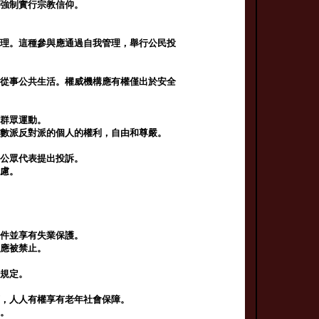
得強制實行宗教信仰。
管理。這種參與應通過自我管理，舉行公民投
，從事公共生活。權威機構應有權僅出於安全
加群眾運動。
少數派反對派的個人的權利，自由和尊嚴。
或公眾代表提出投訴。
考慮。
條件並享有失業保護。
都應被禁止。
律規定。
下，人人有權享有老年社會保障。
資。