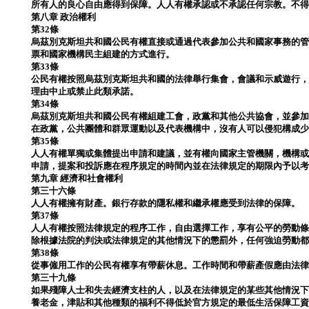
所有人的良心自由應得到保障。人人有權承認或不承認任何宗教。不
第八章 政治權利
第32條
烏茲別克斯坦共和國公民有權直接或通過代表參加公共和國家事務的
票和國家機構民主組建的方式進行。
第33條
公民有權按照烏茲別克斯坦共和國的法律舉行集會，會議和示威遊行
理由中止或禁止此類承諾。
第34條
烏茲別克斯坦共和國公民有權組建工會，政黨和其他公共協會，並參
在政黨，公共團體和群眾運動以及代表機構中，沒有人可以侵犯構成
第35條
人人有權單獨或集體提出申請和建議，並有權向國家主管機關，機構
申請，提案和投訴應在程序規定的時間內並在法律規定的期限內予以
第九章 經濟和社會權利
第三十六條
人人有權擁有財產。銀行存款的隱私權和繼承權應受到法律的保障。
第37條
人人有權按照法律規定的程序工作，自由選擇工作，享有公平的勞動
除根據法院的判決或法律規定的其他情況下的懲罰外，任何強迫勞動
第38條
從事僱用工作的公民有權享有帶薪休息。工作時間和帶薪產假應由法
第三十九條
如果殘障人士和失去經濟支柱的人，以及在法律規定的某些其他情況
養老金，津貼和其他種類的福利不得低於官方規定的最低生活保障工