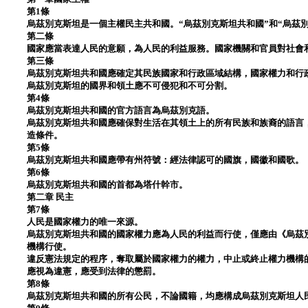
第1條
烏茲別克斯坦是一個主權民主共和國。“烏茲別克斯坦共和國”和“烏茲
第二條
國家應當表達人民的意願，為人民的利益服務。國家機關和官員對社會
第三條
烏茲別克斯坦共和國應確定其民族國家和行政區域結構，國家權力和行
烏茲別克斯坦的國界和領土應不可侵犯和不可分割。
第4條
烏茲別克斯坦共和國的官方語言為烏茲別克語。
烏茲別克斯坦共和國應確保對生活在其領土上的所有民族和族裔的語言
造條件。
第5條
烏茲別克斯坦共和國應帶有州符號：經法律認可的國旗，國徽和國歌。
第6條
烏茲別克斯坦共和國的首都為塔什幹市。
第二章 民主
第7條
人民是國家權力的唯一來源。
烏茲別克斯坦共和國的國家權力應為人民的利益而行使，僅應由《烏茲
機構行使。
違反憲法規定的程序，奪取屬於國家權力的權力，中止或終止權力機構
應視為違憲，應受到法律的懲罰。
第8條
烏茲別克斯坦共和國的所有公民，不論國籍，均應構成烏茲別克斯坦人