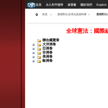
永久和平標準
連署書
關於我們
English
首頁
首頁
憲標對比全球法規資料庫
憲標對比
全球憲法：國際
聯合國憲章
大洋洲卷
亞洲卷
非洲卷
美洲卷
歐洲卷