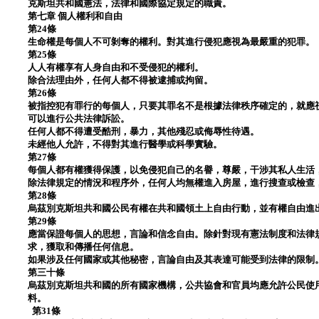
克斯坦共和國憲法，法律和國際協定規定的職責。
第七章 個人權利和自由
第24條
生命權是每個人不可剝奪的權利。對其進行侵犯應視為最嚴重的犯罪。
第25條
人人有權享有人身自由和不受侵犯的權利。
除合法理由外，任何人都不得被逮捕或拘留。
第26條
被指控犯有罪行的每個人，只要其罪名不是根據法律秩序確定的，就應
可以進行公共法律訴訟。
任何人都不得遭受酷刑，暴力，其他殘忍或侮辱性待遇。
未經他人允許，不得對其進行醫學或科學實驗。
第27條
每個人都有權獲得保護，以免侵犯自己的名譽，尊嚴，干涉其私人生活
除法律規定的情況和程序外，任何人均無權進入房屋，進行搜查或檢查
第28條
烏茲別克斯坦共和國公民有權在共和國領土上自由行動，並有權自由進
第29條
應當保證每個人的思想，言論和信念自由。除針對現有憲法制度和法律
求，獲取和傳播任何信息。
如果涉及任何國家或其他秘密，言論自由及其表達可能受到法律的限制
第三十條
烏茲別克斯坦共和國的所有國家機構，公共協會和官員均應允許公民使
料。
第31條