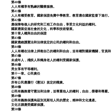
第40條
人人有權享有熟練的醫療服務。
第41條
人人有權受教育。國家保證免費中學教育。教育應在國家監督下進行
第42條
應保障每個人的研究和工程工作自由，享受文化利益的權利。
國家應當促進社會的文化，科學和技術發展。
第十章人權與自由的保證
第43條
國家應維護憲法和法律規定的公民的權利和自由。
第44條
人人有權在法律上捍衛自己的權利和自由，並有權對國家機關，官員
第45條
未成年人，殘疾人和獨身老人的權利受國家保護。
第46條
男女享有平等權利。
第十一章。公民責任
第47條
所有公民應履行《憲法》規定的職責。
第48條
公民有義務遵守憲法和法律，並尊重他人的權利，自由，榮譽和尊嚴
第49條
公民有義務保護烏茲別克斯坦人民的歷史，精神和文化遺產。
文化古蹟應受國家保護。
第50條