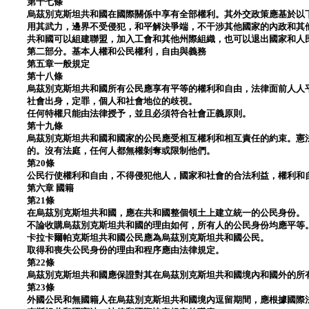
第十七條
烏茲別克斯坦共和國在國際關係中享有全部權利。其外交政策應基於以
用其武力，邊界不受侵犯，和平解決爭端，不干涉其他國家的內政和其
共和國可以組建聯盟，加入工會和其他州際組織，也可以退出國家和人
第二部分。基本人權和公民權利，自由與義務
第五章一般規定
第十八條
烏茲別克斯坦共和國所有公民應享有平等的權利和自由，法律面前人人
社會出身，定罪，個人和社會地位的歧視。
任何特權只能由法律授予，並且必須符合社會正義原則。
第十九條
烏茲別克斯坦共和國和國家的公民應受相互權利和相互責任的約束。憲
的。沒有法庭，任何人都無權剝奪或限制他們。
第20條
公民行使權利和自由，不得侵犯他人，國家和社會的合法利益，權利和
第六章 國籍
第21條
在烏茲別克斯坦共和國，應在共和國整個領土上建立統一的公民身份。
不論收購烏茲別克斯坦共和國的理由如何，所有人的公民身份均應平等
卡拉卡爾帕克斯坦共和國公民應為烏茲別克斯坦共和國公民。
取得和喪失公民身份的理由和程序應由法律規定。
第22條
烏茲別克斯坦共和國應保證對其在烏茲別克斯坦共和國境內和國外的所
第23條
外國公民和無國籍人在烏茲別克斯坦共和國境內逗留期間，應根據國際