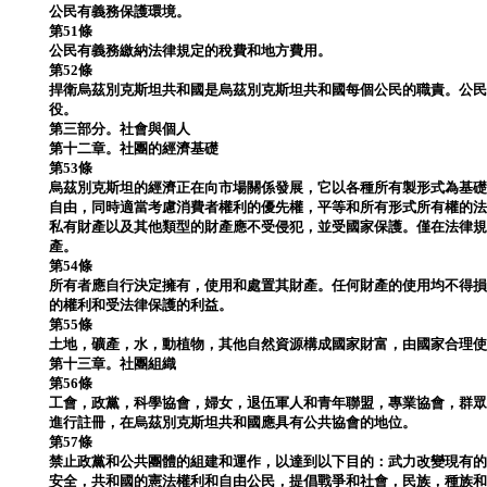
公民有義務保護環境。
第51條
公民有義務繳納法律規定的稅費和地方費用。
第52條
捍衛烏茲別克斯坦共和國是烏茲別克斯坦共和國每個公民的職責。公
役。
第三部分。社會與個人
第十二章。社團的經濟基礎
第53條
烏茲別克斯坦的經濟正在向市場關係發展，它以各種所有製形式為基
自由，同時適當考慮消費者權利的優先權，平等和所有形式所有權的
私有財產以及其他類型的財產應不受侵犯，並受國家保護。僅在法律
產。
第54條
所有者應自行決定擁有，使用和處置其財產。任何財產的使用均不得
的權利和受法律保護的利益。
第55條
土地，礦產，水，動植物，其他自然資源構成國家財富，由國家合理
第十三章。社團組織
第56條
工會，政黨，科學協會，婦女，退伍軍人和青年聯盟，專業協會，群
進行註冊，在烏茲別克斯坦共和國應具有公共協會的地位。
第57條
禁止政黨和公共團體的組建和運作，以達到以下目的：武力改變現有
安全，共和國的憲法權利和自由公民，提倡戰爭和社會，民族，種族