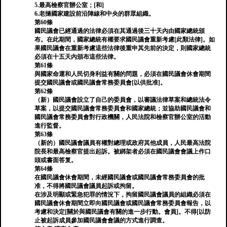
5.最高檢察官辦公室；[和]
6.老撾國家建設前沿陣線和中央的群眾組織。
第60條
國民議會已經通過的法律必須在其通過後三十天內由國家總統頒
布。在此期間，國家總統有權要求國民議會重新考慮[此類法律]。如
果國民議會在重新考慮這些法律後重申其先前的決定，則國家總統
必須在十五天內頒布這些法律。
第61條
與國家命運和人民切身利益有關的問題，必須在國民議會休會期間
提交國民議會或國民議會常務委員會[以供批准]。
第62條
（新）國民議會設立了自己的委員會，以審議法律草案和總統法令
草案，以提交國民議會常務委員會和國家總統；並協助國民議會和
國民議會常務委員會對行政機關，人民法院和檢察官辦公室的活動
進行監督。
第63條
（新的）國民議會議員有權對總理或政府其他成員，人民最高法院
院長和最高檢察官提出起訴。被綁架者必須在國民議會會議上作口
頭或書面答复。
第64條
在國民議會休會期間，未經國民議會或國民議會常務委員會的批
准，不得將國民議會議員起訴或拘留。
在涉及明顯或緊急犯罪的情況下，拘留國民議會議員的組織必須在
國民議會休會期間立即向國民議會或國民議會常務委員會報告，以
考慮和決定[關於與國民議會有關的進一步行動。會員]。不得[以防
止被起訴成員參加國民議會會議的方式進行調查。