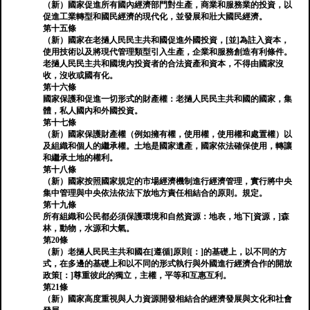
（新）國家促進所有國內經濟部門對生產，商業和服務業的投資，以
促進工業轉型和國民經濟的現代化，並發展和壯大國民經濟。
第十五條
（新）國家在老撾人民民主共和國促進外國投資，[並]為註入資本，
使用技術以及將現代管理類型引入生產，企業和服務創造有利條件。
老撾人民民主共和國境內投資者的合法資產和資本，不得由國家沒
收，沒收或國有化。
第十六條
國家保護和促進一切形式的財產權：老撾人民民主共和國的國家，集
體，私人國內和外國投資。
第十七條
（新）國家保護財產權（例如擁有權，使用權，使用權和處置權）以
及組織和個人的繼承權。土地是國家遺產，國家依法確保使用，轉讓
和繼承土地的權利。
第十八條
（新）國家按照國家規定的市場經濟機制進行經濟管理，實行將中央
集中管理與中央依法依法下放地方責任相結合的原則。規定。
第十九條
所有組織和公民都必須保護環境和自然資源：地表，地下[資源，]森
林，動物，水源和大氣。
第20條
（新）老撾人民民主共和國在[遵循]原則[：]的基礎上，以不同的方
式，在多邊的基礎上和以不同的形式執行與外國進行經濟合作的開放
政策[：]尊重彼此的獨立，主權，平等和互惠互利。
第21條
（新）國家高度重視與人力資源開發相結合的經濟發展與文化和社會