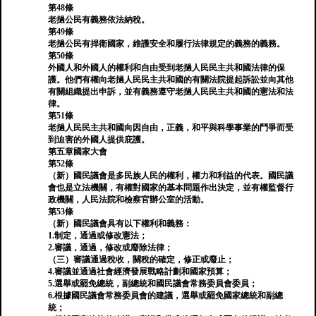
第48條
老撾公民有義務依法納稅。
第49條
老撾公民有捍衛國家，維護安全和履行法律規定的義務的義務。
第50條
外國人和外國人的權利和自由受到老撾人民民主共和國法律的保
護。他們有權向老撾人民民主共和國的有關法院提起訴訟並向其他
有關組織提出申訴，並有義務遵守老撾人民民主共和國的憲法和法
律。
第51條
老撾人民民主共和國向因自由，正義，和平與科學事業的鬥爭而受
到迫害的外國人提供庇護。
第五章國家大會
第52條
（新）國民議會是多民族人民的權利，權力和利益的代表。國民議
會也是立法機關，有權對國家的基本問題作出決定，並有權監督行
政機關，人民法院和檢察官辦公室的活動。
第53條
（新）國民議會具有以下權利和義務：
1.制定，通過或修改憲法；
2.審議，通過，修改或廢除法律；
（三）審議通過稅收，關稅的確定，修正或廢止；
4.審議並通過社會經濟發展戰略計劃和國家預算；
5.選舉或罷免總統，副總統和國民議會常務委員會委員；
6.根據國民議會常務委員會的建議，選舉或罷免國家總統和副總
統；