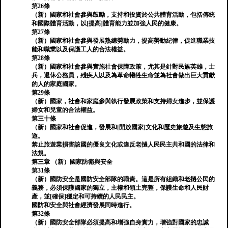
第26條
（新）國家和社會參與鼓勵，支持和投資於公共體育活動，包括傳統
和國際體育活動，以[提高]體育能力並加強人民的健康。
第27條
（新）國家和社會參與發展熟練勞動力，提高勞動紀律，促進職業技
能和職業以及保護工人的合法權益。
第28條
（新）國家和社會參與實施社會保障政策，尤其是針對民族英雄，士
兵，退休公務員，殘疾人以及為革命犧牲生命並為社會做出巨大貢獻
的人的家庭國家。
第29條
（新）國家，社會和家庭參與執行發展政策和支持婦女進步，並保護
婦女和兒童的合法權益。
第三十條
（新）國家和社會促進，發展和[開放國家]文化和歷史旅遊及生態旅
遊。
禁止旅遊業損害該國的優良文化或違反老撾人民民主共和國的法律和
法規。
第三章 （新）國家防衛與安全
第31條
（新）國防安全是國防安全部隊的職責。這是所有組織和老撾公民的
義務，必須保護國家的獨立，主權和領土完整，保護生命和人民財
產，並[確保]穩定和可持續的人民民主。
國防和安全與社會經濟發展同時進行。
第32條
（新）國防安全部隊必須提高和增強自身實力，增強對國家的忠誠