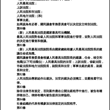
人民最高法院；
上訴法院；
人民法院和市法院；
人民地方法院；[和]
軍事法庭。
如果認為有必要，國民議會常務委員會可以決定設立特別法院。
第80條
（新）人民最高法院是國家最高司法機關。
最高人民法院對各級人民法院和軍事法院進行管理，並對人民法院
的決定進行審查和復議。
第81條
（新）人民最高法院副院長由國家總統根據人民最高法院院長的建
議任命或免職。
國民議會常務委員會根據人民最高法院院長的建議，任命，移交和
免職[以下司法職位]：人民最高法院的法官；上訴法院，省級法院，
市級法院和地方法院院長，副院長和法官；軍事法庭的庭長，副庭
長和法官。
第82條
人民法院由專家組作出裁決。法官的裁決必須獨立，並嚴格遵守法
律。
第83條
除非法律另有規定，否則案件應在公開法庭程序中進行。被告有權
捍衛自己。律師有權向被告提供法律協助。
第84條
社會組織的代表有權參加法律規定的法院程序。
第85條