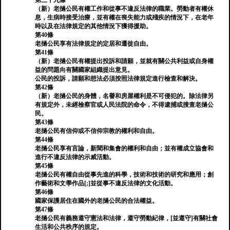
第三十九條
（新）老撾公民有權工作和從事不違反法律的職業。勞動者有權休
息，生病時接受治療，並有權在喪失能力或殘疾的情況下，在老年
時以及在法律規定的其他情況下獲得援助。
第40條
老撾公民享有法律規定的定居和遷徙自由。
第41條
（新）老撾公民有權提出投訴和請願，並就有關公共利益或自身權
益的問題向有關國家組織提出意見。
公民的投訴，請願和想法必須按照法律規定進行檢查和解決。
第42條
（新）老撾公民的身體，名譽和房屋權利是不可侵犯的。除法律另
有規定外，未經檢察官或人民法院的命令，不得逮捕或搜查老撾公
民。
第43條
老撾公民有信仰或不信仰宗教的權利和自由。
第44條
老撾公民享有言論，新聞和集會的權利和自由；並有權成立協會和
進行不違反法律的示威活動。
第45條
老撾公民有權自由從事先進的科學，技術和技術的研究和應用；創
作藝術和文學作品[;]並從事不違反法律的文化活動。
第46條
國家保護居住在國外的老撾公民的合法權益。
第47條
老撾公民有義務遵守憲法和法律，遵守勞動紀律，[並遵守]有關社會
生活和公共秩序的規定。