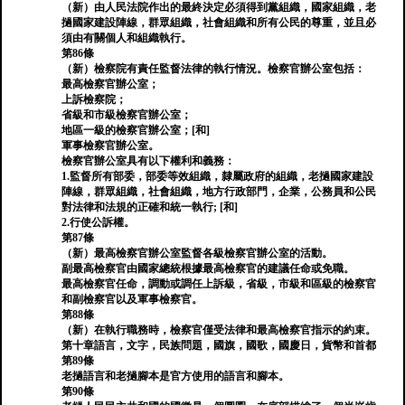
（新）由人民法院作出的最終決定必須得到黨組織，國家組織，老
撾國家建設陣線，群眾組織，社會組織和所有公民的尊重，並且必
須由有關個人和組織執行。
第86條
（新）檢察院有責任監督法律的執行情況。檢察官辦公室包括：
最高檢察官辦公室；
上訴檢察院；
省級和市級檢察官辦公室；
地區一級的檢察官辦公室；[和]
軍事檢察官辦公室。
檢察官辦公室具有以下權利和義務：
1.監督所有部委，部委等效組織，隸屬政府的組織，老撾國家建設
陣線，群眾組織，社會組織，地方行政部門，企業，公務員和公民
對法律和法規的正確和統一執行; [和]
2.行使公訴權。
第87條
（新）最高檢察官辦公室監督各級檢察官辦公室的活動。
副最高檢察官由國家總統根據最高檢察官的建議任命或免職。
最高檢察官任命，調動或調任上訴級，省級，市級和區級的檢察官
和副檢察官以及軍事檢察官。
第88條
（新）在執行職務時，檢察官僅受法律和最高檢察官指示的約束。
第十章語言，文字，民族問題，國旗，國歌，國慶日，貨幣和首都
第89條
老撾語言和老撾腳本是官方使用的語言和腳本。
第90條