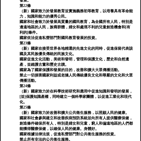
發展。
第22條
（新）國家致力於發展教育並實施義務初等教育，以培養具有革命能
力，知識和能力的優秀公民。
國家和社會致力於發展高質量的國民教育，為全國所有人民，特別是
邊遠地區的人民，族裔群體，婦女和處境不利的兒童創造機會和[有
利的]條件。
國家依法促進私營部門對國民教育發展的投資。
第23條
（新）國家在接受世界各地精選的先進文化的同時，促進保留代表該
國及其民族優良傳統的民族文化。
國家促進文化活動，美術和發明，管理和保護文化，歷史和自然遺
產，並維護古董和歷史古蹟。
國家為了國家保護和發展的​​目的，改善和擴大大眾傳播活動。
禁止一切損害國家利益或老撾人民傳統優良文化和尊嚴的文化和大眾
傳播活動。
第24條
（新）國家致力於在科學技術研究和應用中促進知識和發明的發展，
[並]保護知識產權，同時建立一個科學家團體，以促進工業化和現代
化。
第25條
（新）國家致力於改善和擴大公共衛生服務，以照顧人民的健康。
國家和社會參與建立和改善疾病預防系統並向所有人提供醫療保健，
創造條件確保所有人，特別是婦女和兒童，窮人和偏遠地區的人們都
能獲得醫療保健，以確保人民的健康。身體好。
國家根據法律法規，促進私營部門對公共衛生服務的投資。
禁止所有非法的公共衛生服務。