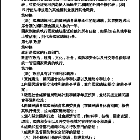
表，並接受經認可的老撾人民民主共和國的外國全權代表；[和]
15.行使法律規定的其他權利並履行其他職責。
第68條
（新）國務總統可以由國民議會選舉產生的副總統，其票數超過出
席會議的國民議會議員人數的一半。
國家副總統執行國家總統指派給他的所有任務，如果他[在其他事務
上被佔用]，則代表國家總統行事。
第七章 政府
第69條
政府是國家的行政部門。
政府在政治，經濟，文化，社會，國防和安全以及外交等各個領域
統一管理國家職責的執行。
第70條
（新）政府具有以下權利和義務：
1.實施憲法，國民議會的法律和決議以及總統令和法令；
2.向國民議會提交法律和總統令草案，並向國家總統[提交]總統令草
案；
3.確定社會經濟發展戰略計劃和國家年度預算，並將其提交國民議
會審議和批准；
4.向國民議會或國民議會常務委員會（在國民議會休會期間）報告
其執行情況，並向國家總統報告；
5.頒布關於國家行政，社會經濟管理，[和]科學，技術，國家資源，
環境，國防和安全以及外交等領域的管理的法令和決議；
6.組織和監督部門組織和地方行政部門的活動；
7.組織和監督國防和安全部隊的活動；
（八）與外國簽訂條約和協議，指導其執行；