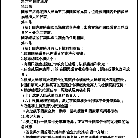
第六章 國家主席
第65條
國家主席是老撾人民民主共和國國家元首，也是該國國內外的多民
族老撾人民代表。
第66條
（新）國家總統由國民議會選舉產生，出席會議的國民議會全體成
員的三分之二票數。
國家總統的任期與國民議會的任期相同。
第67條
（新）國家總統具有以下權利和義務：
1.頒布國民議會已經通過的憲法和法律；
2.頒布總統令和法令；
3.向國民議會提議任命或免任總理，以供審議和決定；
4.任命或罷免總理，[並]在國民議會批准後任命，調任或罷免政府成
員；
5.根據人民最高法院院長的建議任命或罷免人民最高法院副院長，
[根據]最高人民檢察官的建議任命和罷免最高人民檢察院副院長；
6.根據總理的推薦任命，調動或罷免省市長；
（七）成為人民武裝力量的負責人；
（八）根據總理的建議，決定在國防和安全部隊中晉升或降級；
9.召集和主持政府的特別會議；
10.決定授予國家金牌，勳章，勝利獎牌和國家最高榮譽頭銜；
11.決定大赦；
12.決定進行一般或部分軍事徵募，並宣布全國或任何特定地區的緊
急狀態；
13.簽發與外國簽署的條約和協定的批准或[從中分離]；
14.根據總理的推薦任命和罷免老撾人民民主共和國的外國全權代