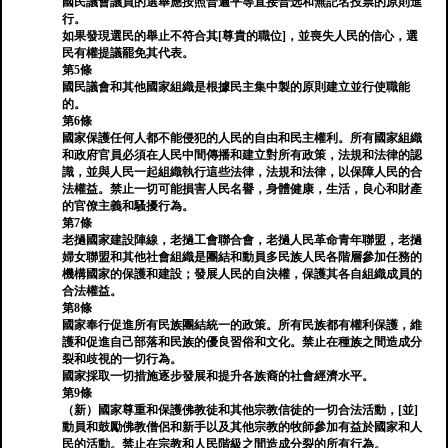
國民議會議員的選舉應按照普遍平等直接普选和無記名投票的原則進
行。
如果發現選民的舉止不符合其[尊貴的職位]，並喪失人民的信心，選
民有權提議罷免其代表。
第5條
國民議會和其他國家組織是根據民主集中製的原則建立並行使職能
的。
第6條
國家保護任何人都不能侵犯的人民的自由和民主權利。所有國家組織
和政府官員必須在人民中間傳播和建立對所有政策，法規和法律的認
識，並與人民一起組織執行這些法律，法規和法律，以保障人民的合
法權益。禁止一切可能損害人民名譽，身體健康，生活，良心和財產
的官僚主義和騷擾行為。
第7條
老撾國家建設陣線，老撾工會聯合會，老撾人民革命青年聯盟，老撾
婦女聯盟和其他社會組織是團結和動員多民族人民各階層參加任務的
機構國家的保護和建設；發展人民的自決權，保護其各自組織成員的
合法權益。
第8條
國家奉行促進所有民族團結統一的政策。所有民族都有權利保護，維
護和促進自己部落和民族的優良習俗和文化。禁止在種族之間造成分
裂和歧視的一切行為。
國家採取一切措施逐步發展和提升各族裔的社會經濟水平。
第9條
（新）國家尊重和保護佛教徒和其他宗教信徒的一切合法活動，[並]
動員和鼓勵佛教僧侶和新手以及其他宗教的牧師參加有益於國家和人
民的活動。禁止在宗教和人民階級之間造成分裂的所有行為。