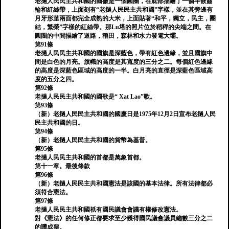
老撾人民民主共和國的國徽是一個圓圈，在底部描繪了一個半嵌齒
輪和紅絲帶，上面刻有“老撾人民民主共和國”字樣，並在其旁邊有
月牙形莖兩面都完全成熟的大米，上面貼著“和平，獨立，民主，團
結，繁榮”字樣的紅絲帶。那Lu塔的照片位於稻稈的尖端之間。在
圓圈的中間描繪了道路，稻田，森林和水力發電大壩。
第91條
老撾人民民主共和國的國旗是深藍色，帶有紅色邊緣，並且國旗中
間是白色的月亮。旗幟的高度是其寬度的三分之二。每個紅色邊緣
的高度是深藍色區域的高度的一半。白月亮的直徑是深藍色區域高
度的五分之四。
第92條
老撾人民民主共和國的國歌是“ Xat Lao”歌。
第93條
（新）老撾人民民主共和國的國慶日是1975年12月2日宣布老撾人民
民主共和國的日。
第94條
（新）老撾人民民主共和國的貨幣為基普。
第95條
老撾人民民主共和國的首都是萬象首都。
第十一章。最後條款
第96條
（新）老撾人民民主共和國憲法是該國的基本法律。所有法律都必
須符合憲法。
第97條
老撾人民民主共和國祇有國民議會會議有權修改憲法。
對《憲法》的任何修正都要求至少獲得國民議會議員總數三分之二
的讚成票。