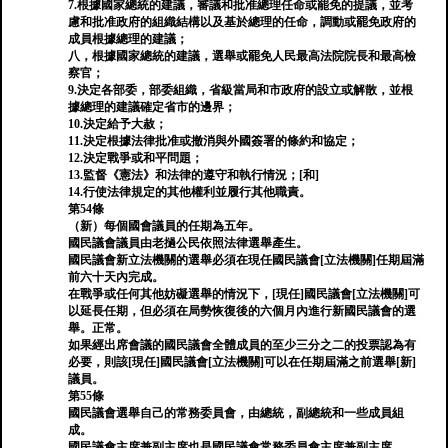
7.根據國家總統的建議，審議和批准總理任命或罷免的提議，並考
慮和批准政府的組織結構以及基於總理的任命，調動或罷免政府的
成員根據總理的建議；
八，根據國家總統的建議，選舉或罷免人民最高法院院長和最高檢
察官；
9.決定各部委，部委組織，省級當局和市政府的設立或解散，並根
據總理的建議確定省市的邊界；
10.決定給予大赦；
11.決定根據法律批准或撤消與外國簽署的條約和協定；
12.決定戰爭或和平問題；
13.監督《憲法》和法律的遵守和執行情況；[和]
14.行使法律規定的其他權利並履行其他職責。
第54條
（新）每個國會議員的任期為五年。
國民議會議員由老撾公民依照法律選舉產生。
國民議會新立法機關的選舉必須在現任國民議會[立法機關]任期屆滿
前六十天內完成。
在戰爭或任何其他妨礙選舉的情況下，[現任]國民議會[立法機關]可
以延長任期，但必須在局勢恢復後的六個月內進行新國民議會的選
舉。正常。
如果經出席會議的國民議會全體成員的至少三分之二的投票認為有
必要，則該[現任]國民議會[立法機關]可以在任期屆滿之前選舉[新]
議員。
第55條
國民議會選舉自己的常務委員會，由總統，副總統和一些成員組
成。
國民議會主席兼副主席也是國民議會常務委員會主席兼副主席。