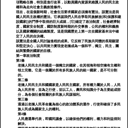
項戰略任務，特別是進行改革，以動員國內資源來維護人民的民主政
權和為走向社會主義創造條件。
現在，在這個新時期，社會生活要求國家必須擁有憲法。該憲法是我
國人民民主政權的憲法。它承認我們人民在爭取民族解放[和]保護和建
設國家[]的鬥爭中取得的巨大成就，[它]確定了政治制度，社會經濟制
度，國家安全制度，國防制度新時期的外交事務，公民的權利和義務
以及國家機關的組織製度。這是我國歷史上第一次在國家基本法中確
定了人民的自​​決權。
該憲法是全國人民討論進程的成果。它反映了民族共同體的長期願望
和堅定決心，以共同努力實現使老撾成為一個和平，獨立，民主，團
結與繁榮的國家的目標。
第一章政治制度
第1條
老撾人民民主共和國是一個獨立的國家，在其領海和領空擁有主權和
領土完整。它是一個屬於所有多民族人民的統一國家，是不可分割
的。
第二條
老撾人民民主共和國國家是人民民主國家。所有權力屬於人民，人民
為人民所有，並為之行使，並以工人，農民和知識分子為主要組成部
分，為各個社會階層的多民族人民謀福利。
第三條
通過以老撾人民革命黨為核心的政治體系的運作，行使和確保了多民
族人民成為國家主人的權利。
第4條
人民應選舉代表，即國民議會，以確保他們的權利，權力和利益得到
解決。