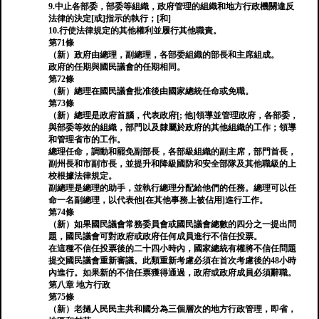
9.中止各部委，部委等組織，政府管理的組織和地方行政機關違反
法律的決定[或]指示的執行；[和]
10.行使法律規定的其他權利並履行其他職責。
第71條
（新）政府由總理，副總理，各部委組織的部長和主席組成。
政府的任期與國民議會的任期相同。
第72條
（新）總理在國民議會批准後由國家總統任命或免職。
第73條
（新）總理是政府首腦，代表政府[; 他]領導並管理政府，各部委，
與部委等效的組織，部門以及隸屬於政府的其他組織的工作；領導
和管理省市的工作。
總理任命，調動和罷免副部長，各部級組織的副主席，部門首長，
副州長和市副市長，並提升和降級國防和安全部隊及其他職級的上
校根據法律規定。
副總理是總理的助手，並執行總理分配給他們的任務。總理可以任
命一名副總理，以代表他[在其他事務上被佔用]進行工作。
第74條
（新）如果國民議會常務委員會或國民議會總數的四分之一提出問
題，國民議會可對政府或政府任何成員進行不信任投票。
在這種不信任投票後的二十四小時內，國家總統有權將不信任問題
提交國民議會重新審議。此類重新考慮必須在首次考慮後的48小時
內進行。如果新的不信任票獲得通過，政府或政府成員必須辭職。
第八章 地方行政
第75條
（新）老撾人民民主共和國分為三個層次的地方行政管理，即省，