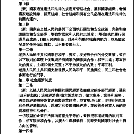
第10條
（新）國家通過憲法和法律的規定來管理社會。黨和國家組織，老撾
國家建設陣線，群眾組織，社會組織和所有公民必須在憲法和法律的
範圍內運作。
第11條
（新）國家在全體人民的參與下全面執行國防和安全政策，完善和建
設國防和安全部隊，增強對國家和人民的忠誠度；[增強]他們履行保
護革命成果，[和]人民的生命，財產和勞動的職責的能力；並為國家
發展的任務做出貢獻，以不斷發展壯大。
第十二條
老撾人民民主共和國奉行和平，獨立，友好與合作的外交政策，並在
以下原則的基礎上促進與所有國家的關係與合作：和平共處；尊重彼
此的獨立，主權和領土完整；不干涉彼此的內政；平等互利。
老撾人民民主共和國支持世界人民為和平，民族獨立，民主和社會進
步而進行的鬥爭。
第二章 社會經濟制度
第十三條
（新）老撾人民民主共和國的國民經濟依靠穩定的多部門經濟，受到
[政府的鼓勵；這種經濟應]擴大製造能力，擴大生產，業務和服務，
將自然經濟轉變為貿易和製造業經濟，並實現現代化；[同時]與區域
和全球經濟相結合，以穩定和發展國民經濟，並改善多民族人民的物
質和精神生活條件。
一切類型的企業在法律面前都是平等的，並按照市場經濟的原則運
作，相互競爭和合作，以擴大生產和業務，同時受到國家對社會主義
方向的管制。
第十四條