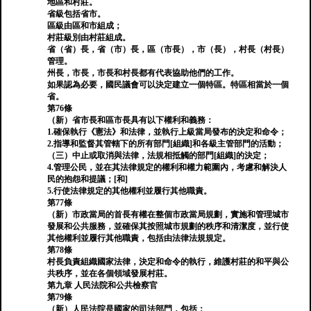
地區和村莊。
省級包括省市。
區級由區和市組成；
村莊級別由村莊組成。
省（省）長，省（市）長，區（市長），市（長），村長（村長）
管理。
州長，市長，市長和村長都有代表協助他們的工作。
如果認為必要，國民議會可以決定建立一個特區。特區相當於一個
省。
第76條
（新）省市長和區市長具有以下權利和義務：
1.確保執行《憲法》和法律，並執行上級當局發布的決定和命令；
2.指導和監督其管轄下的所有部門[組織]和各級主管部門的活動；
（三）中止或取消與法律，法規相抵觸的部門[組織]的決定；
4.管理公民，並在其法律規定的權利和權力範圍內，考慮和解決人
民的抱怨和提議；[和]
5.行使法律規定的其他權利並履行其他職責。
第77條
（新）市政當局的首長有權在整個市政當局規劃，實施和管理城市
發展和公共服務，並確保其按照城市規劃的秩序和清潔度，並行使
其他權利並履行其他職責，包括由法律法規規定。
第78條
村長負責組織國家法律，決定和命令的執行，維護村莊的和平與公
共秩序，並在各個領域發展村莊。
第九章 人民法院和公共檢察官
第79條
（新）人民法院是國家的司法部門，包括：