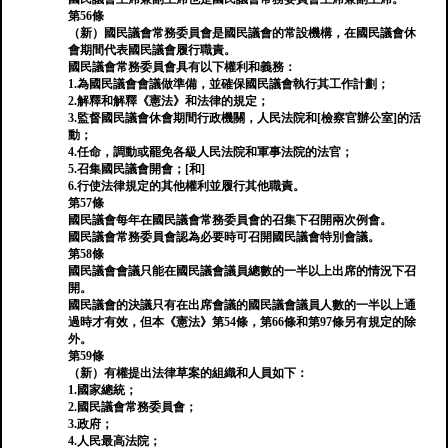
第56條
（新）國民議會常務委員會是國民議會的常設機構，在國民議會休
會期間代表國民議會履行職責。
國民議會常務委員會具有以下權利和義務：
1.為國民議會會議做準備，並確保國民議會執行其工作計劃；
2.解釋和解釋《憲法》和法律的規定；
3.監督國民議會休會期間行政機關，人民法院和[檢察官辦公室]的活
動；
4.任命，調動或罷免各級人民法院和軍事法院的法官；
5.召集國民議會開會；[和]
6.行使法律規定的其他權利並履行其他職責。
第57條
國民議會每年在國民議會常務委員會的召集下召開兩次例會。
國民議會常務委員會認為必要時可召開國民議會特別會議。
第58條
國民議會會議只能在國民議會議員總數的一半以上出席的情況下召
開。
國民議會的決議只有在出席會議的國民議會議員人數的一半以上通
過時才有效，但本《憲法》第54條，第66條和第97條另有規定的除
外。
第59條
（新）有權提出法律草案的組織和人員如下：
1.國家總統；
2.國民議會常務委員會；
3.政府；
4.人民最高法院；