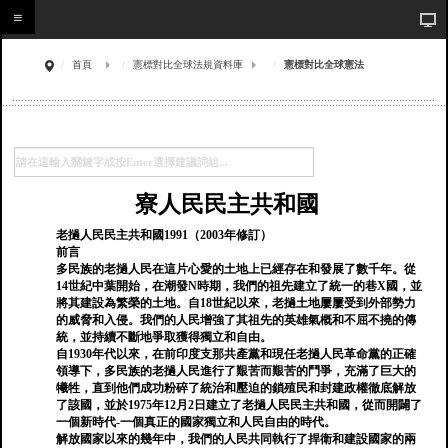
首頁
憲標對比全球法規資料庫
憲標對比全球憲法
寮人民民主共和國
老撾人民民主共和國1991（2003年修訂）
前言
多民族的老撾人民在這片心愛的土地上已經存在和發展了數千年。從
14世紀中葉開始，在潮發N時期，我們的祖先建立了統一的巷X國，並
將其建設為繁榮的土地。自18世紀以來，老撾土地屢屢受到外部勢力
的威脅和入侵。我們的人民增強了其祖先的英雄氣概和不屈不撓的傳
統，並持續不斷地爭取獲得獨立和自由。
自1930年代以來，在前印度支那共產黨和現任老撾人民革命黨的正確
領導下，多民族的老撾人民進行了艱苦而艱苦的鬥爭，充滿了巨大的
犧牲，直到他們成功粉碎了統治和壓迫的鎖殖民和封建政權徹底解放
了該國，並於1975年12月2日建立了老撾人民民主共和國，從而開闢了
一個新時代-一個真正的國家獨立和人民自由的時代。
解放國家以來的幾年中，我們的人民共同執行了捍衛和建設國家的兩