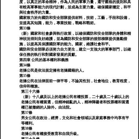
度，以真正的革命精神，作為人民的軍事力量，遵守嚴格的規則和具
有較高軍事能力的現代計劃，並成為主要力量。確保國家穩定，和平
與社會秩序的力量。
國家致力於向國防和安全部隊提供材料，技術，工藝，手段和設備，
並提高其知識，能力，專業技能，戰略和戰術。
第33條
（新）國家和社會參與執行政策，以確保國防和安全部隊的身體和精
神狀況得到良好維護，並為國防和安全部隊的後部梯隊提供激勵措
施，以提高其保護國防軍的能力。國家，維護社會和平。
國防和安全部隊必須努力自力更生，建立一支強大的軍事部門，以確
保任務的執行和對國家發展的貢獻。
第四章 公民的基本權利和義務
第34條
老撾公民是依法規定擁有老撾國籍的人。
第35條
老撾公民在法律面前一律平等，不論其性別，社會地位，教育程度，
信仰和種族。
第三十六條
（新）十八歲及以上的老撾公民有權投票，二十歲及二十歲以上的
老撾公民有權當選，但精神錯亂的人，精神障礙者和投票權和當選
權已被撤銷的人除外。由法院。
第37條
男女公民在政治，經濟，文化和社會領域以及家庭事務中均享有平
等權利。
第38條
老撾公民有權接受教育和自我升級。