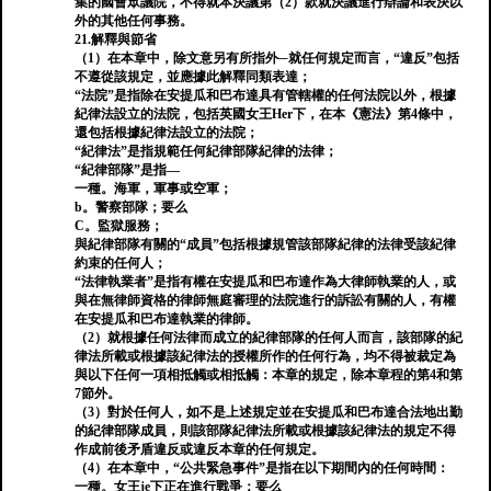
集的國會眾議院，不得就本決議第（2）款就決議進行辯論和表決以
外的其他任何事務。
21.解釋與節省
（1）在本章中，除文意另有所指外─就任何規定而言，“違反”包括
不遵從該規定，並應據此解釋同類表達；
“法院”是指除在安提瓜和巴布達具有管轄權的任何法院以外，根據
紀律法設立的法院，包括英國女王Her下，在本《憲法》第4條中，
還包括根據紀律法設立的法院；
“紀律法”是指規範任何紀律部隊紀律的法律；
“紀律部隊”是指—
一種。海軍，軍事或空軍；
b。警察部隊；要么
C。監獄服務；
與紀律部隊有關的“成員”包括根據規管該部隊紀律的法律受該紀律
約束的任何人；
“法律執業者”是指有權在安提瓜和巴布達作為大律師執業的人，或
與在無律師資格的律師無庭審理的法院進行的訴訟有關的人，有權
在安提瓜和巴布達執業的律師。
（2）就根據任何法律而成立的紀律部隊的任何人而言，該部隊的紀
律法所載或根據該紀律法的授權所作的任何行為，均不得被裁定為
與以下任何一項相抵觸或相抵觸：本章的規定，除本章程的第4和第
7節外。
（3）對於任何人，如不是上述規定並在安提瓜和巴布達合法地出勤
的紀律部隊成員，則該部隊紀律法所載或根據該紀律法的規定不得
作成前後矛盾違反或違反本章的任何規定。
（4）在本章中，“公共緊急事件”是指在以下期間內的任何時間：
一種。女王je下正在進行戰爭；要么