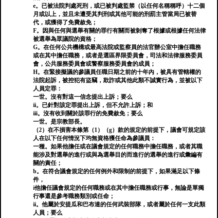
e。已被法院判處死刑，或已被判處監禁（以任何名稱稱呼）十二個
月或以上，並且未遭受其判刑或其他可能的刑罰主管當局已被替
代，或獲得了免費赦免；
F。因與任何與選舉有關的罪行有關而被剝奪了根據或根據任何法律
被選舉為眾議院的資格；
G。在任何公共機構或最高法院或監察員的法官辦公室中擔任職務
或在其中擔任職務，或者是選區界限委員會，司法和法律服務委員
會，公共服務委員會或警察服務委員會的成員；
H。在緊接擬議的參議員任職日期之前的十年內，被具有管轄權的
法院起訴，被控犯有盜竊，欺詐或其他此類不誠實行為，並被以下
人員定罪：
一世。沒有對這一信念提出上訴；要么
ii。已針對該定罪提出上訴，但不允許上訴；和
iii。沒有收到關於該罪行的免費赦免；要么
一世。是宗教部長。
（2）在不損害本條第（1）（g）款的規定的前提下，議會可規定該
人在以下任何情況下均無資格獲任命為參議員：
一種。如果他擔任或在議會規定的任何職務中擔任職務，或者其職
能涉及對選舉的進行或與為選舉目的而進行的選舉的進行或彙編有
關的責任；
b。在符合議會規定的任何例外和限制的前提下，如果滿足以下條
件，
i他擔任議會規定的任何職務或在其中擔任職務或行事，無論是單獨
行事還是參考職務類別或任命；
ii。他屬於安提瓜和巴布達的任何武裝部隊，或者屬於任何一支此類
人員；要么