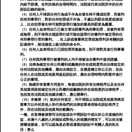
內給予賠償。在判決後的合理時間內，法院或代表法院所作的任何
訴訟記錄的副本。
（4）任何人不得因任何行為或不作為在發生時不構成犯罪，而被判
犯有刑事罪行，對於任何犯罪或不作為，不處以刑罰在程度或描述
上，比在犯罪發生時可能對該罪行施加的最高刑罰更為嚴厲。
（5）任何人如表明自己已被主管法院審判為刑事犯罪，並被判有罪
或無罪，則不得再次就該罪行或可能在該罪行的審判中被定罪的任
何刑事罪行受到審判。 ，在上訴或複審與定罪或無罪判決有關的訴
訟過程中，除須服從上級法院的命令外。
（6）任何人如表明自己已因犯罪而被赦免，則不得對其進行刑事審
判。
（7）任何因刑事罪行被審判的人均不得被迫在審判中提供證據。
（8）法律為確定任何公民權利或義務的存在或程度而由法律規定的
任何法院或其他機構，應由法律設立，並應是獨立和公正的；並由
任何人在法院或其他當局提起訴訟的，應在合理時間內對案件進行
公正的審理。
（9）除經所有當事方同意外，每個法院的所有法律程序以及在任何
其他當局面前確定任何公民權利或義務的存在或程度的法律程序，
包括宣布法院或其他裁決權力，應公開舉行。
（10）本條第（9）款的任何規定，均不得阻止法院或其他當局將其
當事方以外的其他人和代表他們的法律從業者排除在訴訟程序之
外，而在法院或其他當局的範圍內─
一種。在宣傳會損害司法利益或在中間訴訟中或出於公共道德的利
益，未滿十八歲的人的福祉或對他人的保護的情況下，可以依法被
授權這樣做，並可以認為是必要或適當的訴訟中有關人員的私生
活；要么