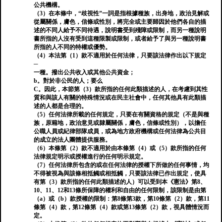
公共機構。
（3）在本條中，“歧視性”一詞是指根據種族，出身地，政治見解或
從屬關係，膚色，信條或性別，將完全或主要歸因於他們各自的描
述的不同人給予不同待遇，說明書受到殘障或限制，而另一種說明
書所指的人沒有受到這種限製或限制，或者給予了與另一種說明書
所指的人不同的特權或優勢。
（4）本法第（1）款不適用於任何法律，只要該法律作出以下規定
─
一種。撥出公共收入或其他公共資金；
b。對於非公民的人；要么
C。因此，本節第（3）款所指的任何此類描述的人，在考慮到其性
質和與該人有關的特殊情況或在民主社會中，任何其他具有此類描
述的人都是合理的。
（5）任何法律所載的任何規定，只要在有關資格的規定（不是與種
族，原籍地，政治意見或隸屬關係，膚色，信條或性別），以擔任
公職人員或紀律部隊成員，或為地方政府機構或任何法律為公共目
的成立的法人團體提供服務。
（6）本條第（2）款不適用於由本條第（4）或（5）款所指的任何
法律規定明示或授權進行的任何明示規定。
（7）任何法律所包含的或在任何法律的授權下所做的任何事情，均
不得被視為與該條相抵觸或相抵觸，只要該法律已作出規定，使具
有第（3）款所指的任何此類描述的人）可以受到本《憲法》第8、
10、11、12和13條所保障的權利和自由的任何限制，該限制是由第
（a）或（b）款授權的限制：第8條第3款，第10條第（2）款，第11
條第（4）款，第12條第（4）款或第13條第（2）款，視具體情況而
定。