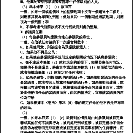
iii。他屬於警察部隊或警察部隊中任何級別的人員。
（3）就本條第（1）（e）款而言─
一種。如果一個或兩個以上的監禁刑期中沒有一個超過十二個月，
則應將其視為單獨的刑罰；但如果其中一個刑期超過該刑期，則應
視為一個刑罰；和
b。不得考慮代替罰款或不支付罰款而判處的監禁。
31.參議員任期
（1）每位參議員均應騰出他在參議院的席位，
一種。在他被任命後的下一次議會解散中；
b。如果他同意，則被提名為眾議院候選人；
C。如果他不再是公民；
d。如果他在參議院議事規則規定的期間或情況下缺席參議院；
e。在不違反本條第（2）款的規定的前提下，如果發生任何情況，
如果他不是參議員，將由於本憲法第30條第（1）款而被取消資格，
或者根據該條第（2）款制定的任何法律；
F。如果是總督，則按照總理的建議行事，如果按照參議院的任命任
命參議員，或者按照反對黨領袖的建議行事，如果按照該建議，或
根據巴布達委員會的建議，就根據該建議任命的參議員而言，或對
於由他酌情任命的參議員而言，由其酌情決定，宣布該參議員的席
位為空缺
G。如果根據本《憲法》第28（6）條的規定任命的他不再是巴布達
的居民。
（2）
一種。如果本節第（1）（e）款提到的情況是由於參議員被裁定重
罪或其他任何不誠實行為，被判處死刑或監禁，被裁定精神不健全
或宣佈為犯罪而定罪破產或被裁定犯有與選舉有關的任何罪行，而