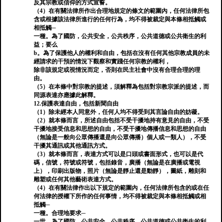
反其宗教或信仰的方式宣誓。
（4）在有關法律所作出合理地規定的條文的範圍內，任何法律所包
含或根據該法律所進行的任何行為，均不得被裁定與本條相抵觸或
相抵觸─
一種。為了國防，公共安全，公共秩序，公共道德或公共衛生的利
益；要么
b。為了保護他人的權利和自由，包括在沒有任何其他宗教成員的未
經請求的干預的情況下觀察和實踐任何宗教的權利，
除非該規定或視情況而定，否則在民主社會中沒有合理合理的理
由。
（5）在本條中對宗教的提述，須解釋為包括對宗教宗派的提述，而
同源表達亦應據此解釋。
12.保護表達自由，包括新聞自由
（1）除未經本人同意外，任何人均不得受到其言論自由的妨礙。
（2）就本條而言，所述自由包括不受干擾地持有意見的自由，不受
干擾地接受信息和思想的自由，不受干擾地傳播信息和思想的自由
（無論是一般向公眾傳播還是向公眾傳播）個人或一類人），不受
干擾其通訊或其他通訊方式。
（3）就本條而言，表達方式可以是口頭或書面形式，也可以是代
碼，信號，符號或符號，包括錄音，廣播（無論是在廣播或電視
上），印刷出版物，照片（無論是靜止還是動靜），圖紙，雕刻和
雕塑或任何其他藝術表達方式。
（4）在有關法律作出以下規定的範圍內，任何法律所包含的或在任
何法律的授權下所作的任何事情，均不得被裁定與本條相抵觸或相
抵觸─
一種。合理地要求─
一世。為了國防，公共安全，公共秩序，公共道德或公共衛生的利