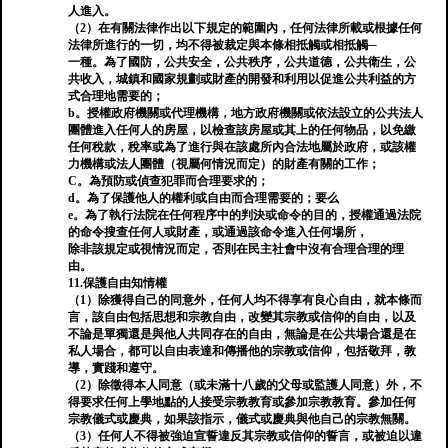
人進入。
（2）在有關法律作出以下規定的範圍內，任何法律所載或根據任何
法律所進行的一切，均不得被裁定與本條相抵觸或相抵觸─
一種。為了國防，公共安全，公共秩序，公共道德，公共衛生，公
共收入，城鎮和國家規劃或財產的開發和利用以促進公共利益的方
式合理地需要的；
b。授權政府機關或代理機構，地方政府機關或依法設立的公共法人
團體進入任何人的房屋，以檢查該房屋或其上的任何物品，以免繳
任何稅款，稅率或為了進行與在該處所內合法地屬於政府，或該權
力機構或法人團體（視屬何情況而定）的財產有關的工作；
C。為預防或偵查犯罪而合理要求的；
d。為了保護他人的權利或自由而合理需要的；要么
e。為了執行法院在任何程序中的判決或命令的目的，授權通過法院
的命令搜查任何人或財產，或通過該命令進入任何場所，
除非該規定或視情況而定，否則在民主社會中沒有合理合理的理
由。
11.保護自由知情權
（1）除獲得自己的同意外，任何人均不得享有良心自由，就本條而
言，該自由包括思想和宗教自由，改變其宗教或信仰的自由，以及
不論是單獨還是與他人共同存在的自由，無論是在公共場合還是在
私人場合，都可以自由表達和傳播他的宗教或信仰，包括敬拜，教
導，實踐和遵守。
（2）除徵得本人同意（或未滿十八歲的父母或監護人同意）外，不
得要求任何上學地點的人接受宗教教育或參加宗教教育。參加任何
宗教儀式或慶典，如果該指示，儀式或慶典與他自己的宗教無關。
（3）任何人不得被強迫宣誓違反其宗教或信仰的誓言，或被迫以違