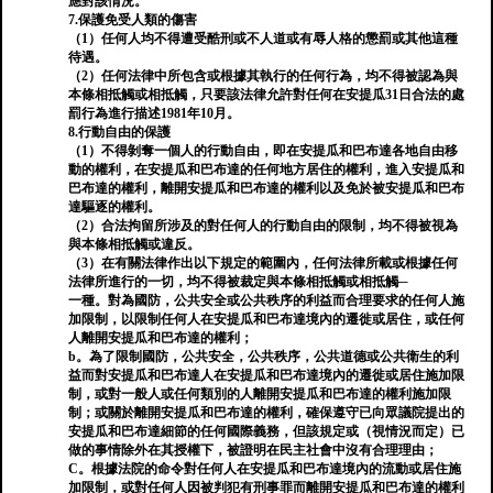
應對該情況。
7.保護免受人類的傷害
（1）任何人均不得遭受酷刑或不人道或有辱人格的懲罰或其他這種
待遇。
（2）任何法律中所包含或根據其執行的任何行為，均不得被認為與
本條相抵觸或相抵觸，只要該法律允許對任何在安提瓜31日合法的處
罰行為進行描述1981年10月。
8.行動自由的保護
（1）不得剝奪一個人的行動自由，即在安提瓜和巴布達各地自由移
動的權利，在安提瓜和巴布達的任何地方居住的權利，進入安提瓜和
巴布達的權利，離開安提瓜和巴布達的權利以及免於被安提瓜和巴布
達驅逐的權利。
（2）合法拘留所涉及的對任何人的行動自由的限制，均不得被視為
與本條相抵觸或違反。
（3）在有關法律作出以下規定的範圍內，任何法律所載或根據任何
法律所進行的一切，均不得被裁定與本條相抵觸或相抵觸─
一種。對為國防，公共安全或公共秩序的利益而合理要求的任何人施
加限制，以限制任何人在安提瓜和巴布達境內的遷徙或居住，或任何
人離開安提瓜和巴布達的權利；
b。為了限制國防，公共安全，公共秩序，公共道德或公共衛生的利
益而對安提瓜和巴布達人在安提瓜和巴布達境內的遷徙或居住施加限
制，或對一般人或任何類別的人離開安提瓜和巴布達的權利施加限
制；或關於離開安提瓜和巴布達的權利，確保遵守已向眾議院提出的
安提瓜和巴布達細節的任何國際義務，但該規定或（視情況而定）已
做的事情除外在其授權下，被證明在民主社會中沒有合理理由；
C。根據法院的命令對任何人在安提瓜和巴布達境內的流動或居住施
加限制，或對任何人因被判犯有刑事罪而離開安提瓜和巴布達的權利