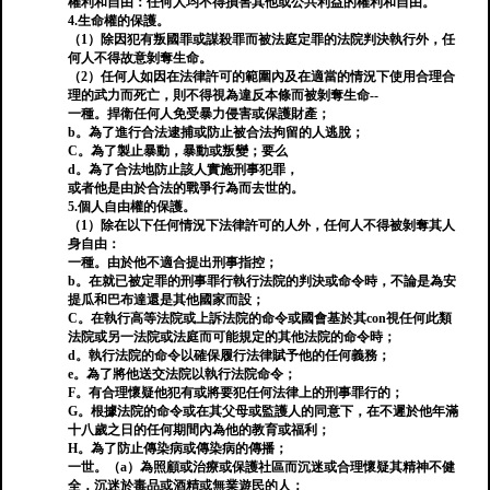
權利和自由：任何人均不得損害其他或公共利益的權利和自由。
4.生命權的保護。
（1）除因犯有叛國罪或謀殺罪而被法庭定罪的法院判決執行外，任
何人不得故意剝奪生命。
（2）任何人如因在法律許可的範圍內及在適當的情況下使用合理合
理的武力而死亡，則不得視為違反本條而被剝奪生命--
一種。捍衛任何人免受暴力侵害或保護財產；
b。為了進行合法逮捕或防止被合法拘留的人逃脫；
C。為了製止暴動，暴動或叛變；要么
d。為了合法地防止該人實施刑事犯罪，
或者他是由於合法的戰爭行為而去世的。
5.個人自由權的保護。
（1）除在以下任何情況下法律許可的人外，任何人不得被剝奪其人
身自由：
一種。由於他不適合提出刑事指控；
b。在就已被定罪的刑事罪行執行法院的判決或命令時，不論是為安
提瓜和巴布達還是其他國家而設；
C。在執行高等法院或上訴法院的命令或國會基於其con視任何此類
法院或另一法院或法庭而可能規定的其他法院的命令時；
d。執行法院的命令以確保履行法律賦予他的任何義務；
e。為了將他送交法院以執行法院命令；
F。有合理懷疑他犯有或將要犯任何法律上的刑事罪行的；
G。根據法院的命令或在其父母或監護人的同意下，在不遲於他年滿
十八歲之日的​​任何期間內為他的教育或福利；
H。為了防止傳染病或傳染病的傳播；
一世。（a）為照顧或治療或保護社區而沉迷或合理懷疑其精神不健
全，沉迷於毒品或酒精或無業遊民的人；