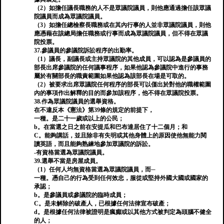
（2）如擔任議長職務的人不是眾議院議員，則他應通過擔任該眾議
院議員而成為眾議院議員。
（3）如擔任總檢察長職務或在其內行事的人並非眾議院議員，則他
應憑藉在該總局擔任職務或行事而成為眾議院議員，但不得在眾議
院投票。
37.參議員的參議院訴訟程序的出勤率。
（1）議長，副議長或主持眾議院的其他成員，可以認為是參議員的
部長出席參議院的任何議事程序，如果他認為參議院中進行的事務
屬於有關部長的職責範圍如果他認為該部長在場是可取的。
（2）被要求出席眾議院任何程序的部長可以僅出於對他的職權範圍
內的事項作出解釋的目的而參加該程序，他不得在眾議院投票。
38.作為眾議院議員的選舉資格。
在不違反本《憲法》第39條的規定的前提下，
一種。是二十一歲或以上的公民；
b。在當選之日之前在安提瓜和巴布達居住了十二個月；和
C。能夠講話，並且除非有失明或其他身體上的原因使他無能力閱
讀英語，而且能夠熟練地參加眾議院的訴訟。
-有資格當選為眾議院議員。
39.選舉不當是房屋成員。
（1）任何人均無資格當選為眾議院議員，而─
一種。憑自己的行為受到任何效忠，服從或堅持外國大國或國家的
承認；
b。是參議員或參議院的臨時成員；
C。是未解除的破產人，已根據任何法律宣布破產；
d。是根據任何法律被證明是瘋癲或以其他方式被判定為頭腦不健全
的人；