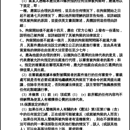
（1）當某人憑藉本憲法第16條所指的任何法律被拘留時，應適用以
下規定，即：
一種。應當以合理的及時性，並且在任何情況下，在拘留開始之日
起不超過七天的情況下，應以他所能理解的語言告知他，並詳細說
明其被拘留的原因，並提供英文書面陳述，具體說明這些理由詳
細；
b。拘留開始後不超過十四天，應在《官方公報》上發布一份通知，
說明他已被拘留，並詳細說明了其被拘留的法律規定；
C。拘留開始後不超過一個月，其後的拘留期間間隔不超過六個
月，其案件應由依法設立的獨立公正的法庭進行審查，並由具有適
當資格的律師在由首席大法官委任至少七年；
d。應為他提供合理的便利，以徵詢自己選擇的法律代表的意見，該
代表應被允許向指定的法庭進行代理，以審查被拘留者的案件；和
e。指定的複審庭在審理其案件時，應允許他親自或由自己選擇的法
律從業人員出庭。
（2）在審裁處根據本條對被羈留者的案件進行的任何審查中，審裁
處可就是否有必要或適當地繼續將其拘留至下達命令的當局提出建
議，但除非另有規定，否則根據法律規定，該主管部門無義務按照
任何此類建議行事。
（3）本條第（1）款（d）項或第（1）（e）款所載的任何內容均不
得解釋為使某人有權獲得公費的法律代表。
18.保護規定的執行
（1）如果任何人聲稱與本人有關的本《憲法》第3至第17條（含）
中的任何規定已經，正在或很可能被違反（或就被拘留的人而言）
，如果任何其他人聲稱與被拘留者有這種衝突），則在不損害就合
法可得的同一事項採取任何其他行動的情況下，該人（或該其他
人）可以向高等法院提出上訴。要求賠償。