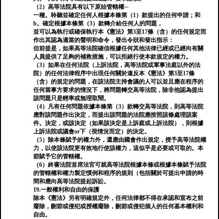
（2）高等法院具有以下原始管轄權─
一種。聆聽並確定任何人根據本條第（1）款提出的任何申請；和
b。確定根據本條第（3）款轉介給任何人的問題，
並可以為執行或確保執行本《憲法》第3至17條（含）的任何規定而
作出其認為適當的聲明和命令，發出令狀和發出指示：
但前提是，如果高等法院確信根據任何其他法律已經或已經向有關
人員提供了足夠的補救措施，可以拒絕行使本款規定的權力。
（3）如果在任何法院（上訴法院，高等法院或軍事法庭以外的法
院）的任何法律程序中出現任何關於違反本《憲法》第3至17條
（含）的規定的問題，在該法院主持會議的人可以並且應在程序的
任何當事方要求的情況下，將問題轉交高等法院，除非他認為提出
該問題只是輕率或無理取鬧。
（4）凡有任何問題依據本條第（3）款轉交高等法院，則高等法院
應對該問題作出決定，而提出該問題的法院應按照該條處理該案
件。決定，或該決定（如果該決定是上訴庭或上訴法院），則根據
上訴法院或議會or下（視情況而定）的決定。
（5）除本條賦予的權力外，還應由國會作出規定，授予高等法院權
力，以使該法院更有效地行使該權力，這似乎是必要或可取的。本
節賦予它的管轄權。
（6）終審法院首席法官可就高等法院根據本條或根據本條賦予法院
的管轄權和權力製定慣例和程序的規則（包括關於可提出申請的時
間和應向高等法院提起訴訟。
19.一般權利和自由的保護
除本《憲法》另有明確規定外，任何法律都不得在承認和宣布之前
廢除，刪節或侵犯或授權廢除，刪節或侵犯個人的任何基本權利和
自由。