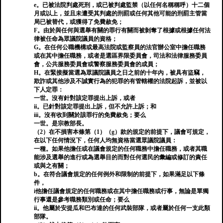
e。已被法院判處死刑，或已被判處監禁（以任何名稱稱呼）十二個
月或以上，並且未遭受其判處的刑罰或任何其他可能的刑罰主管當
局已被替代，或獲得了免費赦免；
F。由於與任何與選舉有關的罪行有關而被剝奪了根據或根據任何法
律被任命為眾議院議員的資格；
G。在任何公職機構或最高法院或監察員的法官辦公室中擔任職務
或在其中擔任職務，或者是選區界限委員會，司法和法律服務委員
會，公共服務委員會或警察服務委員會的成員；
H。在緊接擬當選為眾議院議員之日之前的十年內，被具有盜竊，
欺詐或其他涉及不誠實行為的犯罪的有管轄權的法院起訴，並被以
下人定罪：
一世。沒有針對該定罪提出上訴，或者
ii。已針對該定罪提出上訴，但不允許上訴；和
iii。沒有收到關於該罪行的免費赦免；要么
一世。是宗教部長。
（2）在不損害本條第（1）（g）款的規定的前提下，議會可規定，
在以下任何情況下，任何人均無資格當選眾議院議員：
一種。如果他擔任或在議會規定的任何職務中擔任職務，或者其職
能涉及選舉的進行或為選舉目的而對任何選民的彙編或修訂的責任
或與之有關；
b。在符合議會規定的任何例外和限制的前提下，如果滿足以下條
件，
i他擔任議會規定的任何職務或在其中擔任職務或行事，無論是單獨
行事還是參考職務類別或任命；要么
ii。他屬於安提瓜和巴布達的任何武裝部隊，或者屬於任何一支此類
部隊。