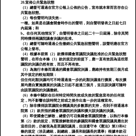
20.宣佈公共緊急狀態
（1）總督可通過在官方公報上公佈的公告，宣布就本章而言存在公
共緊急狀態。
（2）每份聲明均須失效─
一種。如果是在議會開會時作出的聲明，則自聲明發表之日起七日
內屆滿；和
b。在任何其他情況下，自聲明發表之日起二十一日屆滿，除非其間
同時獲得兩議院議會決議的批准。
（3）總督可隨時通過公告撤銷公共緊急狀態聲明，該聲明應在官方
公報上發布。
（4）根據本節第（2）款獲得國會眾議院決議批准的公共緊急狀態
聲明，在符合本條（3）款的規定的前提下，應一直有效因為這些眾
議院的決議仍然有效，而且不再有效。
（5）為施行本條而通過的國會眾議院決議，應維持有效期三個月或
其中規定的較短期限：
但任何此類決議均可不時通過進一步的此類決議進行擴展，每次擴
展均應自實施擴展的決議之日起不超過三個月，並且該決議可隨時
由該眾議院的決議撤銷。
（6）本條中關於在任何特定時間失效或失效的緊急宣布的任何規
定，均不影響在該時間之前或之後作出進一步的這種宣布。
（7）除非獲得該眾議院全體議員的多數票的支持，否則不得通過本
院第（2）款所指的國會眾議院的決議和擴大該決議的決議。
（8）即使國會已解散，總督仍可召集國會眾議院開會，以執行本條
第（2）款的規定，而緊接解散前的參議院和國會眾議院議員應出於
這些目的，仍被視為是眾議院議員，但須遵守本《憲法》第33和42
條的規定（涉及總統，副總統，議長和副議長的選舉）根據本款召