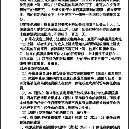
這種情況使他沒有資格當選眾議院議員，並且如果參議員可以就該
決定提出上訴（可以在法院或其他當局的許可下，也可以在沒有這
種許可的情況下） ，他應立即停止履行其參議員的職責，但在遵守
本小節的規定的前提下，他不得在下一個三十天到期之前撤離其席
位：
但前提是總統可應參議員的要求不時延長該期限再延長三十天，以
使參議員可以對該決定提出上訴，但是，延長的時間不得超過總和
未經參議院決議批准，不得給予一百五十天。
b。如果在決定上訴後，這種情況繼續存在，並且不向參議員提出進
一步上訴，或者由於任何進入上訴或通知的期限到期或拒絕上訴或
出於其他任何原因，參議員將不再可以上訴，他應立即騰出座位。
C。如果在參議員騰出座位之前的任何時候，上述情況不復存在，
則在本款（a）項所指的期限屆滿後，他的座位將不再騰空，他可以
恢復履行其職責。參議員。
32.任命臨時參議員。
（1）每當參議員因不在安提瓜和巴布達或根據本《憲法》第31條第
（2）款被中止或因疾病而無法履行參議員職務時，總督可任命一個
有資格被任命為參議員的人在缺席，停職或生病期間暫時擔任參議
員。
（2）本《憲法》第31條的規定應適用於根據本條任命的參議院議
員，因為它們適用於根據本《憲法》第28條任命的參議員，而根據
本條作出的任命在任何情況下均應不再具有如果總督通知被任命的
人已經不存在引起任命的情況，則該效力生效。
（3）總督行使本條賦予他的權力時，須行事─
一種。按照總理關於根據本《憲法》第28（2）或28（6）條任命的
參議員的建議；
b。根據反對黨領袖關於根據本《憲法》第28（3）條任命的參議員