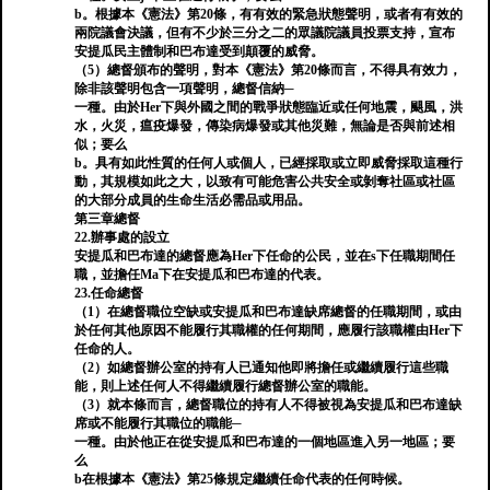
b。根據本《憲法》第20條，有有效的緊急狀態聲明，或者有有效的
兩院議會決議，但有不少於三分之二的眾議院議員投票支持，宣布
安提瓜民主體制和巴布達受到顛覆的威脅。
（5）總督頒布的聲明，對本《憲法》第20條而言，不得具有效力，
除非該聲明包含一項聲明，總督信納─
一種。由於Her下與外國之間的戰爭狀態臨近或任何地震，颶風，洪
水，火災，瘟疫爆發，傳染病爆發或其他災難，無論是否與前述相
似；要么
b。具有如此性質的任何人或個人，已經採取或立即威脅採取這種行
動，其規模如此之大，以致有可能危害公共安全或剝奪社區或社區
的大部分成員的生命生活必需品或用品。
第三章總督
22.辦事處的設立
安提瓜和巴布達的總督應為Her下任命的公民，並在s下任職期間任
職，並擔任Ma下在安提瓜和巴布達的代表。
23.任命總督
（1）在總督職位空缺或安提瓜和巴布達缺席總督的任職期間，或由
於任何其他原因不能履行其職權的任何期間，應履行該職權由Her下
任命的人。
（2）如總督辦公室的持有人已通知他即將擔任或繼續履行這些職
能，則上述任何人不得繼續履行總督辦公室的職能。
（3）就本條而言，總督職位的持有人不得被視為安提瓜和巴布達缺
席或不能履行其職位的職能─
一種。由於他正在從安提瓜和巴布達的一個地區進入另一地區；要
么
b在根據本《憲法》第25條規定繼續任命代表的任何時候。