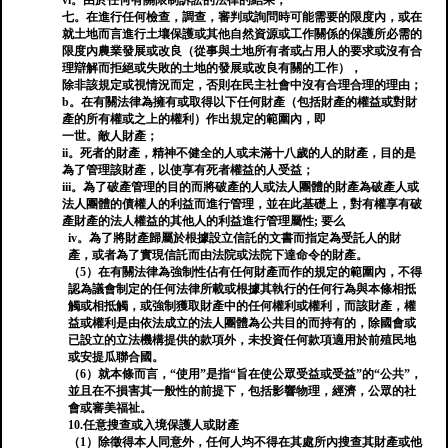
vi。由於任何有關限制訴訟的法律的結果；
七。在進行任何檢查，調查，審判或詢問時可能需要的限度內，或在
就土地而言進行土壤保護或其他自然資源或工作關係的保護所必需的
限度內農業發展或改良（從事與土地所有者或占用人的要求或沒有合
理辯解而拒絕或失敗的土地的發展或改良有關的工作），
除非該規定或視情況而定，否則在民主社會中沒有合理合理的理由；
b。在有關法律為擁有或取得以下任何財產（包括財產的權益或對財
產的所有權或之上的權利）作出規定的範圍內，即
一世。敵人財產；
ii。死者的財產，精神不健全的人或未滿十八歲的人的財產，目的是
為了管理該財產，以使享有死者權益的人受益；
iii。為了破產管理的目的而將破產的人或法人團體的財產為破產人或
法人團體的債權人的利益而進行管理，並在此基礎上，對有權享有破
產財產的法人權益的其他人的利益進行管理屬性; 要么
iv。為了將財產歸屬於根據設立信託的文書而指定為受託人的財
產，或者為了實現信託而由法院或法院下達命令的財產。
（5）在有關法律為強制性佔有任何財產而作的規定的範圍內，不得
認為議會制定的任何法律所載或根據其執行的任何行為與本條相抵
觸或相抵觸，或強制獲取財產中的任何權利或權利，而該財產，權
益或權利是由依法成立的法人團體為公共目的而持有的，除國會或
已設立的立法機構提供的款項外，未投資任何款項適用於前殖民地
或安提瓜聯合國。
（6）就本條而言，“使用”是指“旨在使公眾受益或受益”的“公共”，
並且在不損害其一般性的前提下，包括影響物理，經濟，公眾的社
會或審美福祉。
10.任意搜查或入境保護人或財產
（1）除徵得本人同意外，任何人均不得在其處所內搜查其財產或他