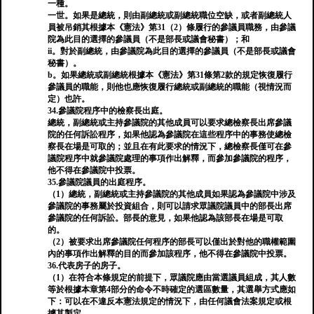
一種。
一世。如果是總統，則由副總統或副總統職位空缺，或者副總統人
員被吊銷其根據本《憲法》第31（2）條履行的參議員職務，由參議
院為此目的選擇的參議員（不是部長或議會秘書）；和
ii。對於副總統，由參議院為此目的選擇的參議員（不是部長或議會
秘書）。
b。如果總統或副總統根據本《憲法》第31條第2款的規定恢復履行
參議員的職能，則他也應恢復履行總統或副總統的職能（視情況而
定）也許。
34.參議院程序中的檢察長出庭。
總統，副總統或主持參議院的其他成員可以要求總檢察長出席參議
院的任何訴訟程序，如果他認為參議院在這些程序中的事務使總檢
察長在場是可取的；並且在有此要求的情況下，總檢察長僅可在參
議院程序中就參議院處理的事項作出解釋，而參加參議院的程序，
他不得在參議院中投票。
35.參議院議員的出庭程序。
（1）總統，副總統或主持參議院的其他成員如果認為參議院中涉及
參議院的事務屬於投資組合，則可以請求眾議院議員中的部長出席
參議院的任何訴訟。部長的意見，如果他認為該部長在場是可取
的。
（2）被要求出席參議院任何程序的部長可以僅出於對他的職權範圍
內的事項作出解釋的目的而參加該程序，他不得在參議院中投票。
36.代表房子的房子。
（1）在符合本條規定的前提下，眾議院應由當選議員組成，其人數
等於根據本章第4部分的命令不時確定的選區數量，其選舉方式應如
下：可以在不違反本憲法規定的情況下，由任何議會法案規定或根
據其製定。