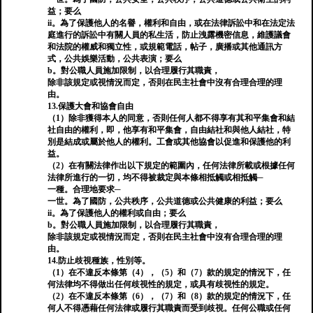
益；要么
ii。為了保護他人的名譽，權利和自由，或在法律訴訟中和在法定法
庭進行的訴訟中有關人員的私生活，防止洩露機密信息，維護議會
和法院的權威和獨立性，或規範電話，帖子，廣播或其他通訊方
式，公共娛樂活動，公共表演；要么
b。對公職人員施加限制，以合理履行其職責，
除非該規定或視情況而定，否則在民主社會中沒有合理合理的理
由。
13.保護大會和協會自由
（1）除非獲得本人的同意，否則任何人都不得享有其和平集會和結
社自由的權利，即，他享有和平集會，自由結社和與他人結社，特
別是結成或屬於他人的權利。工會或其他協會以促進和保護他的利
益。
（2）在有關法律作出以下規定的範圍內，任何法律所載或根據任何
法律所進行的一切，均不得被裁定與本條相抵觸或相抵觸─
一種。合理地要求─
一世。為了國防，公共秩序，公共道德或公共健康的利益；要么
ii。為了保護他人的權利或自由；要么
b。對公職人員施加限制，以合理履行其職責，
除非該規定或視情況而定，否則在民主社會中沒有合理合理的理
由。
14.防止歧視種族，性別等。
（1）在不違反本條第（4），（5）和（7）款的規定的情況下，任
何法律均不得做出任何歧視性的規定，或具有歧視性的規定。
（2）在不違反本條第（6），（7）和（8）款的規定的情況下，任
何人不得憑藉任何法律或履行其職責而受到歧視。任何公職或任何