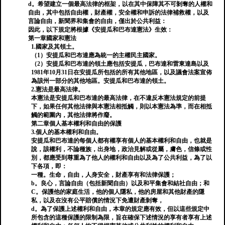
d。希望建立一個最高法律的框架，以在其中保障其不可剝奪的人權和
自由，其中包括自由權，財產權，安全權和申訴的法律補救權，以及
言論自由，新聞界和集會的自由，僅出於公共利益：
因此，以下規定將根據《安提瓜和巴布達憲法》生效：
第一章國家和憲法
1.國家及其領土。
（1）安提瓜和巴布達應為統一的主權民主國家。
（2）安提瓜和巴布達的領土應包括安提瓜，巴布達和雷東達島以及
1981年10月31日在安提瓜所包括的所有其他地區，以及議會法案宣佈
為該州一部分的其他地區。安提瓜和巴布達的領土。
2.憲法是最高法律。
本憲法是安提瓜和巴布達的最高法律，在不違反本憲法規定的前提
下，如果任何其他法律與本憲法相抵觸，則以本憲法為準，而在相抵
觸的範圍內，其他法律將作廢。
第二章個人基本權利和自由的保護
3.個人的基本權利和自由。
安提瓜和巴布達的每個人都有權享有個人的基本權利和自由，也就是
說，該權利，不論種族，出身地，政治見解或從屬，膚色，信條或性
別，都應受到尊重為了他人的權利和自由以及為了公共利益，為了以
下各項，即：
一種。生命，自由，人身安全，財產享有和法律保護；
b。良心，言論自由（包括新聞自由）以及和平集會和結社自由；和
C。保護他的家庭生活，他的個人隱私，他的房屋和其他財產的隱
私，以及在沒有公平賠償的情況下免遭財產剝奪，
d。為了保護上述權利和自由，本章的規定應有效，但以這些規定中
所包含的這種保護的限制為限，旨在確保下述情況的享有者享有上述