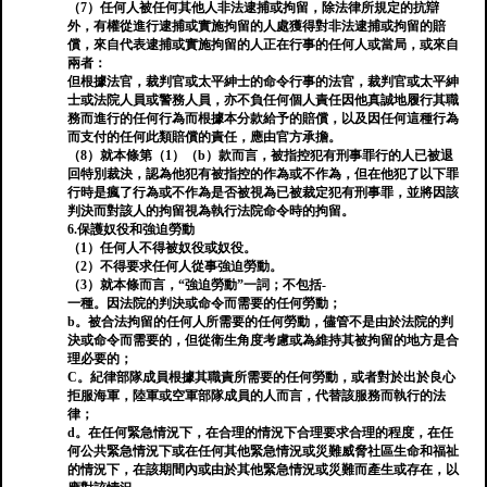
（7）任何人被任何其他人非法逮捕或拘留，除法律所規定的抗辯
外，有權從進行逮捕或實施拘留的人處獲得對非法逮捕或拘留的賠
償，來自代表逮捕或實施拘留的人正在行事的任何人或當局，或來自
兩者：
但根據法官，裁判官或太平紳士的命令行事的法官，裁判官或太平紳
士或法院人員或警務人員，亦不負任何個人責任因他真誠地履行其職
務而進行的任何行為而根據本分款給予的賠償，以及因任何這種行為
而支付的任何此類賠償的責任，應由官方承擔。
（8）就本條第（1）（b）款而言，被指控犯有刑事罪行的人已被退
回特別裁決，認為他犯有被指控的作為或不作為，但在他犯了以下罪
行時是瘋了行為或不作為是否被視為已被裁定犯有刑事罪，並將因該
判決而對該人的拘留視為執行法院命令時的拘留。
6.保護奴役和強迫勞動
（1）任何人不得被奴役或奴役。
（2）不得要求任何人從事強迫勞動。
（3）就本條而言，“強迫勞動”一詞；不包括-
一種。因法院的判決或命令而需要的任何勞動；
b。被合法拘留的任何人所需要的任何勞動，儘管不是由於法院的判
決或命令而需要的，但從衛生角度考慮或為維持其被拘留的地方是合
理必要的；
C。紀律部隊成員根據其職責所需要的任何勞動，或者對於出於良心
拒服海軍，陸軍或空軍部隊成員的人而言，代替該服務而執行的法
律；
d。在任何緊急情況下，在合理的情況下合理要求合理的程度，在任
何公共緊急情況下或在任何其他緊急情況或災難威脅社區生命和福祉
的情況下，在該期間內或由於其他緊急情況或災難而產生或存在，以