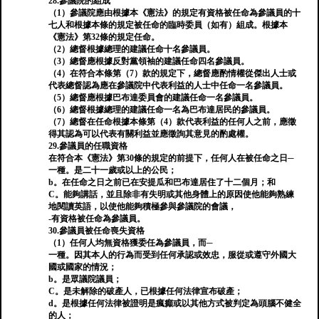
28.參議院的組成
（1）參議院應由根據本《憲法》的規定有資格被任命為參議員的十
七人和根據本條的規定被任命的臨時委員（如有）組成。根據本
《憲法》第32條的規定任命。
（2）總督根據總理的建議任命十名參議員。
（3）總督應根據反對黨領袖的建議任命四名參議員。
（4）在符合本條第（7）款的規定下，總督應酌情權從傑出人士或
代表總督認為應在參議院中代表利益的人士中任命一名參議員。
（5）總督應根據巴布達委員會的建議任命一名參議員。
（6）總督根據總理的建議任命一名為巴布達居民的參議員。
（7）總督在任命根據本條第（4）款代表利益的任何人之前，應徵
得其認為可以代表有關利益並應徵詢其意見的酌處權。
29.參議員的任職資格
在符合本《憲法》第30條的規定的前提下，任何人在被任命之日─
一種。是二十一歲或以上的公民；
b。在任命之日之前已在安提瓜和巴布達居住了十二個月；和
C。能夠講話，並且除非有失明或其他身體上的原因使他能夠熟練
地閱讀英語，以使他能夠積極參與參議院的會議，
-有資格被任命為參議員。
30.參議員被任命喪失資格
（1）任何人均無資格獲委任為參議員，而─
一種。因其本人的行為而受到任何承認或效忠，服從或遵守外國大
國或國家的情況；
b。是眾議院議員；
C。是未解除的破產人，已根據任何法律宣布破產；
d。是根據任何法律被證明是瘋癲或以其他方式被判定為頭腦不健全
的人；