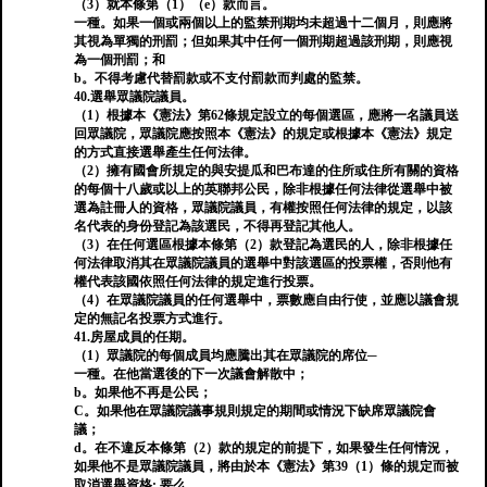
（3）就本條第（1）（e）款而言。
一種。如果一個或兩個以上的監禁刑期均未超過十二個月，則應將
其視為單獨的刑罰；但如果其中任何一個刑期超過該刑期，則應視
為一個刑罰；和
b。不得考慮代替罰款或不支付罰款而判處的監禁。
40.選舉眾議院議員。
（1）根據本《憲法》第62條規定設立的每個選區，應將一名議員送
回眾議​​院，眾議院應按照本《憲法》的規定或根據本《憲法》規定
的方式直接選舉產生任何法律。
（2）擁有國會所規定的與安提瓜和巴布達的住所或住所有關的資格
的每個十八歲或以上的英聯邦公民，除非根據任何法律從選舉中被
選為註冊人的資格，眾議院議員，有權按照任何法律的規定，以該
名代表的身份登記為該選民，不得再登記其他人。
（3）在任何選區根據本條第（2）款登記為選民的人，除非根據任
何法律取消其在眾議院議員的選舉中對該選區的投票權，否則他有
權代表該國依照任何法律的規定進行投票。
（4）在眾議院議員的任何選舉中，票數應自由行使，並應以議會規
定的無記名投票方式進行。
41.房屋成員的任期。
（1）眾議院的每個成員均應騰出其在眾議院的席位─
一種。在他當選後的下一次議會解散中；
b。如果他不再是公民；
C。如果他在眾議院議事規則規定的期間或情況下缺席眾議院會
議；
d。在不違反本條第（2）款的規定的前提下，如果發生任何情況，
如果他不是眾議院議員，將由於本《憲法》第39（1）條的規定而被
取消選舉資格; 要么