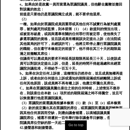
e。如果由於是政黨一員而當選為眾議院議員，但他辭去黨鞭並撤回
對該黨的效忠：
前提是只要他仍是眾議院獨立成員，就不要求他退席。
（2）
一種。如果由於眾議院成員因重罪或其他任何不誠實行為被判處重
罪，被判處死刑或監禁，則本節第（1）（d）款提到的情況出現，
或被宣布破產，或因與選舉有關的任何罪行而被定罪，使他喪失了
參選眾議院的資格，並且該成員有權就該決定提出上訴（在法院或
其他當局的許可下，未經該許可），他將立即停止履行眾議院議員
的職能，但在遵守本條規定的前提下，他不得在其三十天的期限屆
滿之前撤離其席位：
但議長可以應成員的要求不時延長該期限再延長三十天，以使該成
員可以對該決定提出上訴，但是，延長的時間不得超過總和未經眾
議院決議批准，不得給予一百五十天。
b。如果在決定任何上訴後，這種情況仍然存在，並且成員無權再提
上訴，或者由於任何提出上訴或通知的期限屆滿或拒絕離開上訴或
任何其他原因，該成員將不再有權上訴，他應立即騰出其席位。
C。如果在眾議院議員騰出座位之前的任何時候，上述情況不復存
在，則該座位在本款（a）項所述的期限屆滿之時不得騰空，並且可
以恢復履行他是眾議院議員。
（3）眾議院的當選議員根據本條第（1）款（b）至（e）或本條第
（2）款的規定騰出其在眾議院的席位，或眾議院民選議員因解散而
因其他任何原因而空缺，則應由議會補選，以填補該議員騰出的眾
議院席位，補選不得遲於一百年舉行除非議會早日解散，否則眾議
院議員席位空缺的那一天起二十天后。
Go to top
42.揚聲器和副揚聲器。