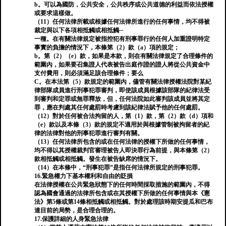
b。可以為國防，公共安全，公共秩序或公共道德的利益而依法授權
或要求這樣做。
（11）任何法律所載或根據任何法律所進行的任何事情，均不得被
裁定與以下各項相抵觸或相抵觸─
一種。在有關法律規定被指控犯有刑事罪行的任何人加重證明特定
事實的負擔的情況下，本條第（2）款（a）項的規定；
b。第（2）（e）款，如果是本款，則在有關法律規定了合理條件的
範圍內，如果要召集證人代表被告出庭作證的證人將從公共資金中
支付費用，則必須滿足該合理條件；要么
C。在本法第（5）款規定的範圍內，儘管有關法律授權法院對某紀
律部隊成員進行刑事犯罪審判，即使該成員根據該部隊的紀律法受
到審判和定罪或無罪釋放，但，任何法院如此審判該成員並將其定
罪，應在判處其任何處罰時考慮到該紀律法賦予他的任何處罰。
（12）對於任何被合法拘留的人，第（1）款，第（2）款（d）項和
（e）款以及本條（3）款的規定不適用於與根據管制被拘留者的紀
律的法律對他的刑事犯罪進行審判有關。
（13）任何法律所包含的或在任何法律的授權下所做的任何事情，
均不得以其授權裁判官審理被告人即決罪行為前提，與本條第（2）
款相抵觸或相抵觸。發生在被告缺席的情況下。
（14）在本條中，“刑事犯罪”是指任何法律所規定的刑事犯罪。
16.緊急權力下基本權利和自由的貶損
在法律授權在公共緊急狀態下的任何時間採取措施的範圍內，不得
認為國會通過的法律所包含或在其授權下所做的任何事情與本《憲
法》第5條或第14條相抵觸或相抵觸。對於處理該時期安提瓜和巴布
達目前的局勢，是合理合理的。
17.保護詳細的人身緊急法律