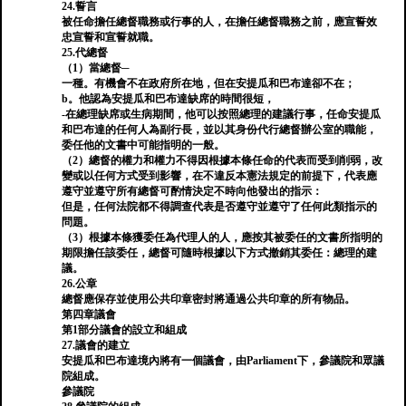
24.誓言
被任命擔任總督職務或行事的人，在擔任總督職務之前，應宣誓效
忠宣誓和宣誓就職。
25.代總督
（1）當總督─
一種。有機會不在政府所在地，但在安提瓜和巴布達卻不在；
b。他認為安提瓜和巴布達缺席的時間很短，
-在總理缺席或生病期間，他可以按照總理的建議行事，任命安提瓜
和巴布達的任何人為副行長，並以其身份代行總督辦公室的職能，
委任他的文書中可能指明的一般。
（2）總督的權力和權力不得因根據本條任命的代表而受到削弱，改
變或以任何方式受到影響，在不違反本憲法規定的前提下，代表應
遵守並遵守所有總督可酌情決定不時向他發出的指示：
但是，任何法院都不得調查代表是否遵守並遵守了任何此類指示的
問題。
（3）根據本條獲委任為代理人的人，應按其被委任的文書所指明的
期限擔任該委任，總督可隨時根據以下方式撤銷其委任：總理的建
議。
26.公章
總督應保存並使用公共印章密封將通過公共印章的所有物品。
第四章議會
第1部分議會的設立和組成
27.議會的建立
安提瓜和巴布達境內將有一個議會，由Parliament下，參議院和眾議
院組成。
參議院