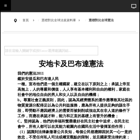
首頁
憲標對比全球法規資料庫
憲標對比全球憲法
安地卡及巴布達憲法
我們的憲法2011
鑑於安提瓜和巴布達人民
一種。宣布他們是一個主權國家，建立在以下原則之上：承認上帝至
高無上，人的尊嚴和價值，人人享有基本權利和自由的權利，家庭在
社會中的地位自由的男人和女人以及自由的機構；
b。尊重社會正義原則，因此，認為其經濟體系的運作應導致其社區的
物質資源分配得足以為公共利益服務，應為所有人提供足夠的謀生手
段，即勞動不應因經濟上的需要而被剝削或強迫其在非人道的條件下
工作，而應在承認才幹，能力和正直的基礎上有晉升的機會；
C。堅持認為，他們的幸福和繁榮最好在民主社會中追求，在民主社
會中，所有人都可以在其能力範圍內在國民生活中發揮某些作用；
（1）認識到法律象徵著公共良知，每個公民都應歸因於其一心一意的
效忠，不受任何私人司法或權宜觀點的限制，並且國家受法律約束；