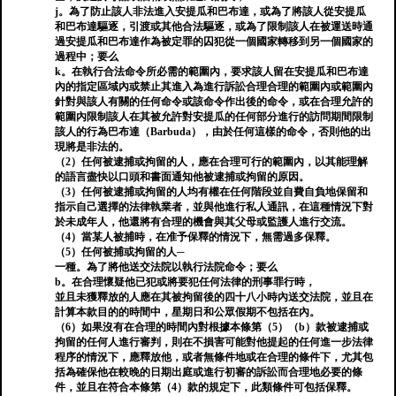
j。為了防止該人非法進入安提瓜和巴布達，或為了將該人從安提瓜
和巴布達驅逐，引渡或其他合法驅逐，或為了限制該人在被運送時通
過安提瓜和巴布達作為被定罪的囚犯從一個國家轉移到另一個國家的
過程中；要么
k。在執行合法命令所必需的範圍內，要求該人留在安提瓜和巴布達
內的指定區域內或禁止其進入為進行訴訟合理合理的範圍內或範圍內
針對與該人有關的任何命令或該命令作出後的命令，或在合理允許的
範圍內限制該人在其被允許對安提瓜的任何部分進行的訪問期間限制
該人的行為巴布達（Barbuda），由於任何這樣的命令，否則他的出
現將是非法的。
（2）任何被逮捕或拘留的人，應在合理可行的範圍內，以其能理解
的語言盡快以口頭和書面通知他被逮捕或拘留的原因。
（3）任何被逮捕或拘留的人均有權在任何階段並自費自負地保留和
指示自己選擇的法律執業者，並與他進行私人通訊，在這種情況下對
於未成年人，他還將有合理的機會與其父母或監護人進行交流。
（4）當某人被捕時，在准予保釋的情況下，無需過多保釋。
（5）任何被捕或拘留的人─
一種。為了將他送交法院以執行法院命令；要么
b。在合理懷疑他已犯或將要犯任何法律的刑事罪行時，
並且未獲釋放的人應在其被拘留後的四十八小時內送交法院，並且在
計算本款目​​的的時間中，星期日和公眾假期不包括在內。
（6）如果沒有在合理的時間內對根據本條第（5）（b）款被逮捕或
拘留的任何人進行審判，則在不損害可能對他提起的任何進一步法律
程序的情況下，應釋放他，或者無條件地或在合理的條件下，尤其包
括為確保他在較晚的日期出庭或進行初審的訴訟而合理地必要的條
件，並且在符合本條第（4）款的規定下，此類條件可包括保釋。