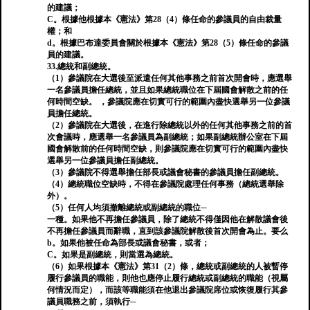
的建議；
C。根據他根據本《憲法》第28（4）條任命的參議員的自由裁量
權；和
d。根據巴布達委員會關於根據本《憲法》第28（5）條任命的參議
員的建議。
33.總統和副總統。
（1）參議院在大選後至派遣任何其他事務之前首次開會時，應選舉
一名參議員擔任總統，並且如果總統職位在下屆國會解散之前的任
何時間空缺。 ，參議院應在切實可行的範圍內盡快選舉另一位參議
員擔任總統。
（2）參議院在大選後，在進行除總統以外的任何其他事務之前的首
次會議時，應選舉一名參議員為副總統；如果副總統辦公室在下屆
國會解散前的任何時間空缺，則參議院應在切實可行的範圍內盡快
選舉另一位參議員擔任副總統。
（3）參議院不得選舉擔任部長或議會秘書的參議員擔任副總統。
（4）總統職位空缺時，不得在參議院處理任何事務（總統選舉除
外）。
（5）任何人均須撤離總統或副總統的職位─
一種。如果他不再擔任參議員，除了總統不得僅因他在解散議會後
不再擔任參議員而辭職，直到該參議院解散後首次開會為止。要么
b。如果他被任命為部長或議會秘書，或者；
C。如果是副總統，則當選為總統。
（6）如果根據本《憲法》第31（2）條，總統或副總統的人被暫停
履行參議員的職能，則他也應停止履行總統或副總統的職能（視屬
何情況而定），而該等職能須在他退出參議院席位或恢復履行其參
議員職務之前，須執行─