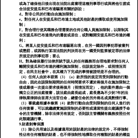
或為了確保他日後出現在法院出庭審理這種刑事罪行或與將他引渡或
合法從安提瓜和巴布達驅逐有關的訴訟；
d。對非公民的行動自由施加限制；
e。對任何人在安提瓜和巴布達土地或其他財產的獲取或使用施加限
制；
F。對合理行使其職務合理需要的任何公職人員施加限制，以限制其
在安提瓜和巴布達境內的遷徙或居住，或對離開安提瓜和巴布達的權
利；
G。將某人從安提瓜和巴布達驅逐出境，在另一國因刑事犯罪被審判
或懲罰，或因執行某項法院的判決而在另一國受到監禁被定罪的法律
所規定的刑事犯罪；要么
H。對為確保履行法律所賦予該人的任何義務而合理地要求對任何人
離開安提瓜和巴布達的權利施加限制，但該規定除外，或視情況而
定，在民主社會中，在其權力下完成的事情被證明是不合理的。
（4）任何人由於本節第（3）（a）款所指的規定而受到限制的行動
自由，因此在該限制期間的任何時間要求不遲於兩個月在施加限制之
後或最後一次提出要求後兩個月（視情況而定），他的案件應由一個
獨立公正的法庭複審，該法庭由庭長組成，庭長應為不少於7年的法
律執業律師由首席大法官任命，總督任命的另外兩名成員酌情行事。
（1）審裁處根據本條第（4）款對行動自由受到限制的任何人進行的
任何復審，可以就繼續實施該限制的必要性或適當性提出建議授予命
令的主管機關，除非法律另有規定，否則該主管機關有義務按照任何
此類建議行事。
9.財產剝奪保護
（1）除公共用途以及根據適用於該財產的法律的規定外，不得強制
性佔有任何種類的財產，也不得強制性地獲取任何種類的財產的權益