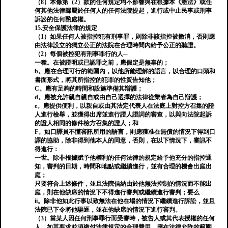
（8）本條第（2）款的任何規定均不影響與在根據本《憲法》或任
何其他法律歸屬於任何人的任何法院提起，進行或中止民事或刑事
訴訟的任何酌處權。
15.安全保護法律的規定
（1）如果任何人被指控犯有刑事罪，則除非該指控被撤消，否則應
由法律設立的獨立公正的法院在合理時間內給予公正的聽證。
（2）每個被控犯有刑事罪行的人─
一種。在被證明或已認罪之前，應假定是無辜的；
b。應在合理可行的範圍內，以他所能理解的語言，以合理的口頭和
書面形式，將其所指控的犯罪的性質告知他；
C。應有足夠的時間和設施準備其辯護；
d。應被允許親自親自或由自己選擇的法律從業者為自己辯護；
e。應提供便利，以親自或由其法定代表人在法庭上對控方召集的證
人進行檢舉，並獲得出席並進行證人證詞的審查，以與向法院起訴
的證人相同的條件檢方召集的證人；和
F。如口譯員不懂審訊所用的語言，則應獲准在無償的情況下得到口
譯的協助，除非得到他本人的同意，否則，在以下情況下，審訊不
得進行：
一世。除非根據賦予他權利的任何法律的規定給予他充分的指控通
知，審判的日期，時間和地點或繼續進行，並有合理的機會出庭出
庭；
只要符合上述條件，並且法院信納由於他無法控制的情況而不能出
庭，則在他缺席的情況下不得進行審判或繼續進行審判；要么
ii。除非他如此行事以致無法在他在場的情況下繼續進行訴訟，並且
法院已下令將他驅逐，並在他缺席的情況下進行審判。
（3）當某人因任何刑事罪行而受審時，被告人或其代表授權的任何
人，如其要求並須繳付法律規定的合理費用，應在法律允許的範圍