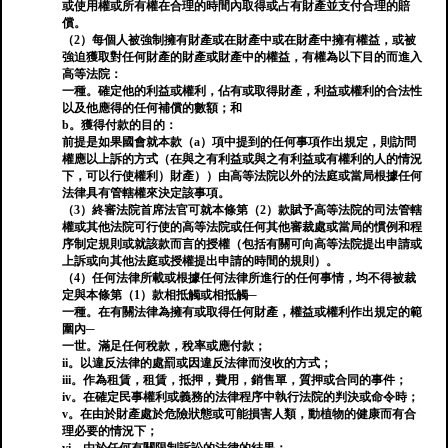
或使用權或所有權在合理的時間內取得或占有財產並支付合理的賠
償。
（2）每個人被強制擁有財產或在財產中或在財產中擁有權益，或被
強迫獲取對任何財產的財產或財產中的權益，有權為以下目的而進入
高等法院：
一種。確定他的利益或權利，佔有或取得財產，利益或權利的合法性
以及他應得的任何補償的數額；和
b。獲得付款的目的：
前提是如果國會就本款（a）項中提到的任何事項作出規定，則訪問
權應以上訴的方式（在與之有利益或與之有利益或有權利的人的情況
下，可以行使權利）財產））由高等法院以外的法庭或當局根據任何
法律具有管轄權來決定該事項。
（3）終審法院首席法官可就本條第（2）款賦予高等法院的司法管轄
權或其他法院可行使的高等法院或任何其他審裁處或當局的慣例和程
序制定規則或就該款而言的授權（包括有關可向高等法院提出申請或
上訴或向其他法庭或授權提出申請的時間的規則）。
（4）任何法律所載或根據任何法律所進行的任何事情，均不得被裁
定與本條第（1）款相抵觸或相抵觸─
一種。在有關法律為擁有或取得任何財產，權益或權利作出規定的範
圍內─
一世。滿足任何稅款，稅率或應付款；
ii。以違反法律的處罰或因違反法律而沒收的方式；
iii。作為租賃，租賃，抵押，費用，銷售單，質押或合同的事件；
iv。在確定民事權利或義務的法律程序中執行法院的判決或命令時；
v。在由於財產處於危險狀態或可能損害人類，動植物的健康而有合
理必要的情況下；