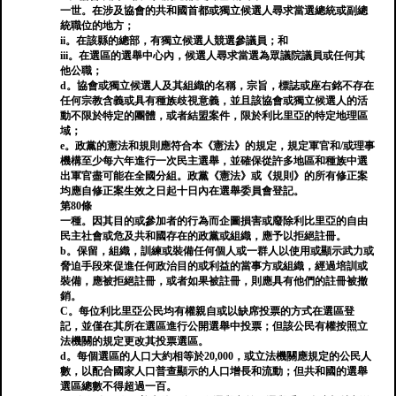
一世。在涉及協會的共和國首都或獨立候選人尋求當選總統或副總
統職位的地方；
ii。在該縣的總部，有獨立候選人競選參議員；和
iii。在選區的選舉中心內，候選人尋求當選為眾議院議員或任何其
他公職；
d。協會或獨立候選人及其組織的名稱，宗旨，標誌或座右銘不存在
任何宗教含義或具有種族歧視意義，並且該協會或獨立候選人的活
動不限於特定的團體，或者結盟案件，限於利比里亞的特定地理區
域；
e。政黨的憲法和規則應符合本《憲法》的規定，規定軍官和/或理事
機構至少每六年進行一次民主選舉，並確保從許多地區和種族中選
出軍官盡可能在全國分組。政黨《憲法》或《規則》的所有修正案
均應自修正案生效之日起十日內在選舉委員會登記。
第80條
一種。因其目的或參加者的行為而企圖損害或廢除利比里亞的自由
民主社會或危及共和國存在的政黨或組織，應予以拒絕註冊。
b。保留，組織，訓練或裝備任何個人或一群人以使用或顯示武力或
脅迫手段來促進任何政治目的或利益的當事方或組織，經過培訓或
裝備，應被拒絕註冊，或者如果被註冊，則應具有他們的註冊被撤
銷。
C。每位利比里亞公民均有權親自或以缺席投票的方式在選區登
記，並僅在其所在選區進行公開選舉中投票；但該公民有權按照立
法機關的規定更改其投票選區。
d。每個選區的人口大約相等於20,000，或立法機關應規定的公民人
數，以配合國家人口普查顯示的人口增長和流動；但共和國的選舉
選區總數不得超過一百。