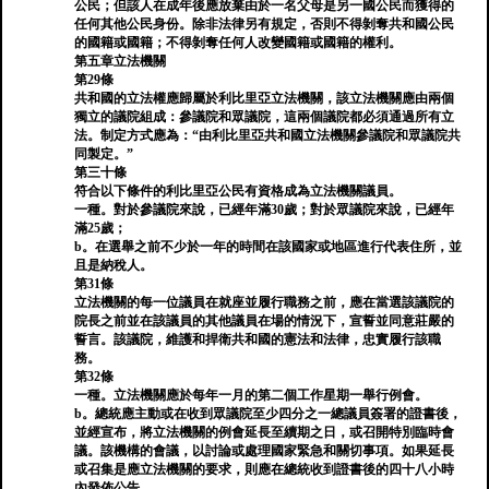
公民；但該人在成年後應放棄由於一名父母是另一國公民而獲得的
任何其他公民身份。除非法律另有規定，否則不得剝奪共和國公民
的國籍或國籍；不得剝奪任何人改變國籍或國籍的權利。
第五章立法機關
第29條
共和國的立法權應歸屬於利比里亞立法機關，該立法機關應由兩個
獨立的議院組成：參議院和眾議院，這兩個議院都必須通過所有立
法。制定方式應為：“由利比里亞共和國立法機關參議院和眾議院共
同製定。”
第三十條
符合以下條件的利比里亞公民有資格成為立法機關議員。
一種。對於參議院來說，已經年滿30歲；對於眾議院來說，已經年
滿25歲；
b。在選舉之前不少於一年的時間在該國家或地區進行代表住所，並
且是納稅人。
第31條
立法機關的每一位議員在就座並履行職務之前，應在當選該議院的
院長之前並在該議員的其他議員在場的情況下，宣誓並同意莊嚴的
誓言。該議院，維護和捍衛共和國的憲法和法律，忠實履行該職
務。
第32條
一種。立法機關應於每年一月的第二個工作星期一舉行例會。
b。總統應主動或在收到眾議院至少四分之一總議員簽署的證書後，
並經宣布，將立法機關的例會延長至續期之日，或召開特別臨時會
議。該機構的會議，以討論或處理國家緊急和關切事項。如果延長
或召集是應立法機關的要求，則應在總統收到證書後的四十八小時
內發佈公告。