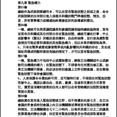
第九章 緊急權力
第85條
總統作為武裝部隊總司令，可以在宣布緊急狀態之前或之後，命令
武裝部隊的任何部分進入保衛共和國的戰鬥準備狀態。情況。但
是，所有軍事權力或權威始終應服從於民政權威和憲法。
第86條
一種。總統可在與眾議院議長和參議院議長臨時總統協商後，宣布
並宣布共和國或其任何部分存在緊急狀態。總統可據此行事，中止
或影響本《憲法》所載的某些權利，自由和保障，並行使為應對緊
急情況可能必要和適當的其他緊急權力，但以本章所載限制為準。
b。只有在戰爭威脅或爆發戰爭或內亂影響到共和國的存在，安全或
福祉而構成明顯和當前危險的情況下，才可以宣布緊急狀態。
第87條
一種。緊急權力不包括中止或廢除憲法，解散立法機關或中止或解
散司法機構的權力；在緊急狀態下，不得發布任何憲法修正案。如
果立法機關不開會，則必須在特別會議上立即召開會議，並在整個
緊急狀態下保持會議狀態。
b。人身保護令令應始終可用，並可隨時行使，不得因任何緊急狀態
而被中止。應該以最自由，容易，廉價，迅速和充實的方式享受
它。遭受這項權利侵害的任何人都可以在有管轄權的法院對這種侵
害提出質疑。
第88條
總統應在宣布進入緊急狀態後立即，但不得遲於此後七天，在立法
會議的常會或特別會議上向立法機關陳述導致宣布緊急狀態的事實
和情況。立法機關應在七十二小時內，以每所房屋三分之二的議員
投票通過的聯合決議，決定宣布緊急狀態是否合理或採取適當措