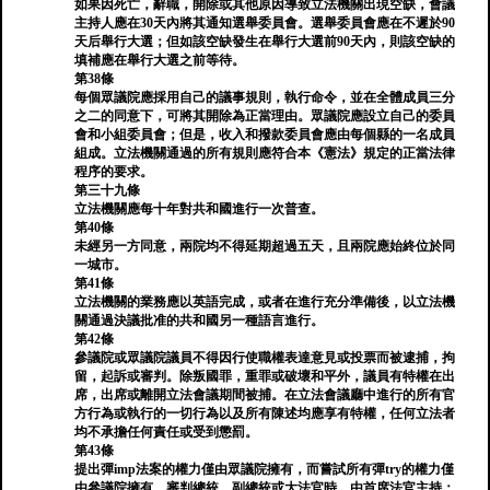
如果因死亡，辭職，開除或其他原因導致立法機關出現空缺，會議
主持人應在30天內將其通知選舉委員會。選舉委員會應在不遲於90
天后舉行大選；但如該空缺發生在舉行大選前90天內，則該空缺的
填補應在舉行大選之前等待。
第38條
每個眾議院應採用自己的議事規則，執行命令，並在全體成員三分
之二的同意下，可將其開除為正當理由。眾議院應設立自己的委員
會和小組委員會；但是，收入和撥款委員會應由每個縣的一名成員
組成。立法機關通過的所有規則應符合本《憲法》規定的正當法律
程序的要求。
第三十九條
立法機關應每十年對共和國進行一次普查。
第40條
未經另一方同意，兩院均不得延期超過五天，且兩院應始終位於同
一城市。
第41條
立法機關的業務應以英語完成，或者在進行充分準備後，以立法機
關通過決議批准的共和國另一種語言進行。
第42條
參議院或眾議院議員不得因行使職權表達意見或投票而被逮捕，拘
留，起訴或審判。除叛國罪，重罪或破壞和平外，議員有特權在出
席，出席或離開立法會議期間被捕。在立法會議廳中進行的所有官
方行為或執行的一切行為以及所有陳述均應享有特權，任何立法者
均不承擔任何責任或受到懲罰。
第43條
提出彈imp法案的權力僅由眾議院擁有，而嘗試所有彈try的權力僅
由參議院擁有。審判總統，副總統或大法官時，由首席法官主持；