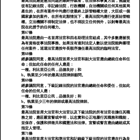
最高法院應是憲法問題的最終仲裁者，在法律和事實方面，無論是
從有記錄法院，非記錄法院，行政機關，自治機關或任何其他當局
產生的，在所有案件中均應行使最終上訴管轄權大使，大臣或一個
國家參加的案件。在所有此類情況下，最高法院均應行使原始管轄
權。立法機關不得制定法律，也不得設立任何例外，以剝奪最高法
院在此授予的任何權力。
第67條
最高法院應由一名首席法官和四名助理法官組成，其中多數應被視
為有資格從事法院事務。如果沒有達到法定人數以使法院能夠審理
任何案件，巡迴法官應按年長順序擔任最高法院的臨時法官。
第68條
經參議院同意，最高法院首席大法官和副大法官應由總統任命和任
命；但如此任命的任何人應是：
一種。利比里亞公民，品德良好；和
b。執業至少5年的最高法院律師顧問。
第69條
經參議院同意，下級記錄法院的法官應由總統任命和委任，但如此
任命的任何人應：
一種。利比里亞公民，品德良好；和
b。執業至少三年的律師或最高法院律師。
第70條
最高法院首席大法官和大法官以及下級法院的所有法官在擔任其職
務之前，應莊嚴宣誓或申明，以忠實和公正地履行其職務和職能，
並保存，保護和捍衛共和國憲法和法律。宣誓或誓言應由總統或其
指定人管理。
第71條
最高法院首席大法官和準法官和記錄級下級法院的法官應在行為良