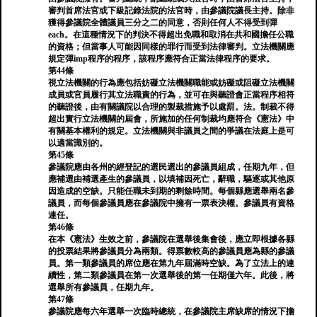
審判首席法官或下級記錄法院的法官時，由參議院議長主持。除非
獲得參議院全體議員三分之二的同意，否則任何人不得受到彈
each。在這種情況下的判決不得超出免職和取消在共和國擔任公職
的資格；但當事人可能因同樣的罪行而受到法律審判。立法機關應
規定彈imp程序的程序，該程序應符合正當法律程序的要求。
第44條
視立法機關的行為應包括妨礙立法機關職能或妨礙或阻礙立法機關
成員或官員履行其立法職責的行為，並可在與聽證會正當程序相符
的聽證後，由有關議院以合理的製裁措施予以處罰。法。制裁不得
超出實行立法機關的屆會，所施加的任何制裁均應符合《憲法》中
有關基本權利的規定。立法機關與非議員之間的爭議在法庭上是可
以適當識別的。
第45條
參議院應由各州的經登記的選民選出的參議員組成，任期九年，但
應補選由補選產生的參議員，以填補因死亡，辭職，驅逐或其他原
因造成的空缺。只能任職未到期的剩餘時間。每個縣應選舉兩名參
議員，而每個參議員應在參議院中擁有一票表決權。參議員有資格
連任。
第46條
在本《憲法》生效之前，參議院在選舉後集會後，應立即根據各縣
的投票結果將參議員分為兩類。得票數較高的參議員應為縣的參議
員。第一類參議員的席位應在第九年屆滿時空缺。為了立法上的連
續性，第二類參議員在第一次選舉後的第一任期僅六年。此後，將
選舉所有參議員，任期九年。
第47條
參議院應每六年選舉一次臨時總統，在參議院主席缺席的情況下擔