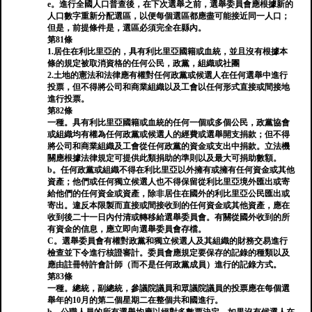
e。進行全國人口普查後，在下次選舉之前，選舉委員會應根據新的
人口數字重新分配選區，以便每個選區都應盡可能接近同一人口；
但是，前提條件是，選區必須完全在縣內。
第81條
1.居住在利比里亞的，具有利比里亞國籍或血統，並且沒有根據本
條的規定被取消資格的任何公民，政黨，組織或社團
2.土地的憲法和法律應有權對任何政黨或候選人在任何選舉中進行
投票，但不得將公司和商業組織以及工會以任何形式直接或間接地
進行投票。
第82條
一種。具有利比里亞國籍或血統的任何一個或多個公民，政黨協會
或組織均有權為任何政黨或候選人的經費或選舉開支捐款；但不得
將公司和商業組織及工會從任何政黨的資金或支出中捐款。立法機
關應根據法律規定可提供此類捐助的準則以及最大可捐助數額。
b。任何政黨或組織不得在利比里亞以外擁有或擁有任何資金或其他
資產；他們或任何獨立候選人也不得保留從利比里亞境外匯出或寄
給他們的任何資金或資產，除非居住在國外的利比里亞公民匯出或
寄出。違反本限製而直接或間接收到的任何資金或其他資產，應在
收到後二十一日內付清或轉移給選舉委員會。有關從國外收到的所
有資金的信息，應立即向選舉委員會存檔。
C。選舉委員會有權對政黨和獨立候選人及其組織的財務交易進行
檢查並下令進行核證審計。委員會應規定要保存的記錄的種類以及
應由註冊特許會計師（而不是任何政黨成員）進行的記錄方式。
第83條
一種。總統，副總統，參議院議員和眾議院議員的投票應在每個選
舉年的10月的第二個星期二在整個共和國進行。