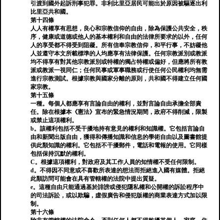
引渡到國外起訴刑事犯罪。非利比里亞居民可能出於原因被驅逐出利
比里亞共和國。
第十四條
人人有權享有思想，良心和宗教信仰的自由，除為保護公共安全，秩
序，健康或道德或他人的基本權利和自由的法律所要求的以外，任何
人的享受都不得受到阻礙。所有信奉宗教信仰，和平行事，不妨礙他
人並遵守本文所載標準的人均應享有法律保護。任何宗教派別或教派
均不得享有對其他宗教派別或特權的獨占特權或偏好，但應將所有教
派或教派一視同仁；任何民事或軍事職務或行使任何​​公民權利均無需
進行宗教測試。根據宗教與國家分離的原則，共和國不得建立任何國
家宗教。
第十五條
一種。每個人都應享有言論自由的權利，並對言論自由承擔全部責
任。除在根據本《憲法》宣布的緊急情況期間，政府不得削減，限製
或禁止這項權利。
b。該權利包括不受干擾地持有意見的權利和知識權。它包括言論自
由和新聞出版自由，獲得和傳播知識和信息的學術自由以及圖書館提
供此類知識的權利。它包括不干擾郵件，電話和電報的使用。它同樣
包括保持沉默的權利。
C。根據這項權利，對政府及其工作人員的知情權不受任何限制。
d。不得因不同意或不喜歡所表達的想法而拒絕進入國有媒體。拒絕
此類訪問可能會在具有管轄權的法院中提出質疑。
e。這種自由只能通過基於誹謗或侵犯隱私權和公開權的訴訟程序中
的司法訴訟，或以欺騙，虛假廣告和侵犯版權的商業表達方式加以限
制。
第十六條