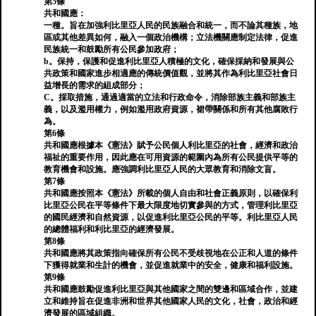
第5條
共和國應：
一種。旨在加強利比里亞人民的民族融合和統一，而不論其種族，地
區或其他差異如何，融入一個政治機構；立法機關應制定法律，促進
民族統一和鼓勵所有公民參加政府；
b。保持，保護和促進利比里亞人積極的文化，確保採納和發展與公
共政策和國家進步相適應的傳統價值觀，並將其作為利比里亞社會日
益增長的需求的組成部分；
C。採取措施，通過適當的立法和行政命令，消除部族主義和部族主
義，以及濫用權力，例如濫用政府資源，裙帶關係和所有其他腐敗行
為。
第6條
共和國應根據本《憲法》賦予公民個人利比里亞的社會，經濟和政治
福祉的重要作用，因此應在可用資源的範圍內為所有公民提供平等的
教育機會和設施。應強調利比里亞人民的大眾教育和消除文盲。
第7條
共和國應按照本《憲法》所載的個人自由和社會正義原則，以確保利
比里亞公民在平等條件下最大限度地切實參與的方式，管理利比里亞
的國民經濟和自然資源，以促進利比里亞公民的平等。利比里亞人民
的總體福利和利比里亞的經濟發展。
第8條
共和國應將其政策指向確保所有公民不受歧視地在公正和人道的條件
下獲得就業和生計的機會，並促進就業中的安全，健康和福利設施。
第9條
共和國應鼓勵促進利比里亞與其他國家之間的雙邊和區域合作，並建
立和維持旨在促進非洲和世界其他國家人民的文化，社會，政治和經
濟發展的區域組織。