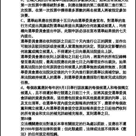
b。公職人員的所有選舉均應以絕對多數票決定。如果沒有候選人在
第一次投票中獲得絕對多數，則應在隨後的第二個星期二進行第二
次投票。在第一次投票中獲得最多票數的兩名候選人將被指定參加
決賽。
C。選舉結果應在投票後十五日內由選舉委員會宣布。對選舉的進
行方式提出異議或對選舉結果提出異議的任何政黨或候選人，均有
權向選舉委員會提出申訴。此類申訴必須在宣布選舉結果後的七天
內提出。
選舉委員會應在收到投訴之日起三十天內進行公正的調查，並作出
可能涉及駁回投訴或使候選人當選無效的決定。受該決定影響的任
何政黨或獨立候選人，不得遲於七日向最高法院提出上訴。
選舉委員會應在收到上訴通知之日起七日內，將案件的所有記錄轉
發至最高法院，最高法院應在此後七日之內審理並作出裁決。如果
最高法院出於任何原因使任何候選人的選舉無效或維持無效，則選
舉委員會應在法院決定後的六十天內進行新的選舉以填補空缺。如
果法院維持候選人的選舉，則選舉委員會應採取行動來完成法院的
任務。
d。每個政黨應於每年的9月1日舉行該政黨的每個候選人和每個獨立
候選人，且不得遲於舉行競選之日前三十天，並將其提交選舉委員
會詳細的資產負債表。這些應包括資金和其他資產來源的列舉，以
及支出清單。在選舉年度內提交此類報表的情況下，應要求每個政
黨和獨立候選人向選舉委員會提交從原始報表提交之日起他們收到
的所有資金和支出的補充詳細補充報表。直到選舉之日。
第84條
立法機關應依法對違反本章有關規定的行為處以罰款，並應在不遲
於1986年頒布法律和規章；但此類處罰，法律或法規不得與本《憲
法》的任何規定相抵觸。