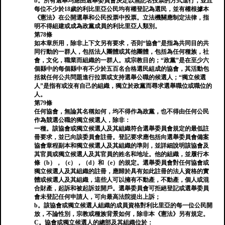
b。所有選舉均應由選舉委員會決定以無記名投票的方式進行，並且
每位不少於18歲的利比里亞公民均有權登記為選民，並有權根據本
《憲法》在公開選舉和公民投票中投票。立法機關應制定法律，指
明不得組建或成為政黨成員的利比里亞人類別。
第78條
如本章所用，除非上下文另有要求，否則“協會”是指為共同目的共
同行動的一群人，包括法人團體或其他團體，包括為任何種族，社
會，文化，職業而組織的一群人。或宗教目的；“政黨”是在至少六
個縣中的每個縣中有不少於五百名合格選民組成的協會，其活動包
括就任何公共問題進行拉票或支持選舉公職的候選人；“獨立候選
人”是指有或沒有自己的組織，獨立於政黨而尋求選舉職位或職位的
人。
第79條
任何協會，無論其名稱如何，均不得作為政黨，也不得由任何公民
作為競選公職的獨立候選人，除非：
一種。該協會或獨立候選人及其組織符合選舉委員會規定的最低註
冊要求，並已向該委員會註冊。登記要求應包括向選舉委員會備案
協會章程副本和獨立候選人及其組織的準則，並詳細說明該協會及
其官員或獨立候選人及其官員的姓名和地址。他的組織，並履行本
條（b），（c），（d）和（e）的規定。選舉委員會對任何協會或
獨立候選人及其組織的註冊，應歸於具有如此註冊的法人資格的實
體或候選人及其組織，這些人可以擁有不動產，不動產，個人或混
合財產，起訴和被起訴並開戶。選舉委員會可拒絕登記或選舉委員
會未登記任何申請人，可向最高法院提出上訴；
b。該協會或獨立候選人組織的成員資格對利比里亞的每一位公民開
放，不論性別，宗教或種族背景如何，除非本《憲法》另有規定。
C。協會或獨立候選人的總部及其組織位於：