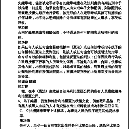
失繼承權，儘管被定罪者享有的繼承權應在依法判處的有期徒刑中予
以推遲；前提是，如果被定罪的人有未成年子女和配偶，則該配偶或
近親應按優先順序進行管理。被定罪的人在定罪時或其後可能擁有的
任何財產，均不得以懲罰排除在外有權享有該財產的人繼承，享受或
沒收。
第25條
合同的義務應由共和國保證，不得通過任何可能損害這項權利的法
律。
第26條
如果任何人或任何協會聲稱根據本《憲法》或任何法律或指令授予的
任何權利在憲法上受到侵犯，則該人或任何協會可以援引法院指示，
命令或令狀的特權和利益，包括違反憲法的判決；任何因政府行為或
在政府授權下行事的人所遭受的傷害，不論是在財產，合同，侵權或
其他方面，均有權提起訴訟，以尋求適當的補救。對政府提出的所有
此類訴訟均應在索償法院提出；索償法院判決的上訴應直接向最高法
院提出。
第四章 國籍
第27條
一種。在本《憲法》生效後合法為利比里亞公民的所有人員應繼續為
利比里亞公民。
b。為了維護，促進和維持利比里亞的積極文化，價值觀和品格，只
有黑人或黑人血統的人才有資格在出生或歸化後成為利比里亞公民。
C。立法機關應遵守上述標準，為獲得入籍的程序規定其他資格標
準。
第28條
任何人，至少一個父母在其出生時是利比里亞公民，應為利比里亞