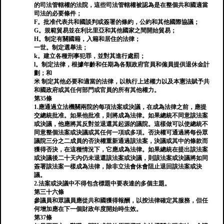
的司法管轄權的法院，這些司法管轄權被認為是在整個共和國適當
司法的必要條件；
F。批准代表共和國談判或簽署的條約，公約和其他國際協議；
G。規範貿易並在利比里亞和其他國家之間開始貿易；
H。制定有關國籍，入籍和居住的法律；
一世。制定選舉法；
k。建立各種刑事犯罪，並對其進行處罰；
l。制定法律，根據年齡和任期為各類政府官員和僱員提供退休金計
劃；和
米 制定其他必要和適當的法律，以執行上述權力以及本憲法賦予共
和國政府或其任何部門或官員的所有其他權力。
第35條
1.應通過立法機關兩院的每項法案或決議，在成為法律之前，應提
交總統批准。如果他批准，則將成為法律。如果總統不同意該法案
或決議，他應將其反對並退還其起源的議院。這樣做可以使總統不
同意整個法案或決議或其任何一項或多項。否決權可通過將每份眾
議院三分之二成員的否決權重新通過該法案，決議或其中的條款而
獲得否決，在這種情況下，它應成為法律。如果總統在提出該法案
或決議後二十天內仍未退還該法案或決議，則該法案或決議將如同
簽署該法案一樣成為法律，除非立法會休會阻止退回該法案或決
議。
2.法案或決議中不得包含標題中要表達的多個主題。
第三十六條
參議員和眾議員應從共和國獲得報酬，以按法律確定其服務，但任
何增加應在下一個財政年度開始時生效。
第37條