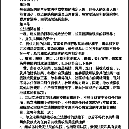
第33條
每個議院的簡單多數將構成交易的法定人數，但每天的休會人數可
能會減少，並迫使缺席的議員出席會議。每當眾議院和參議院舉行
聯席會議時，由眾議院議長主持。
第34條
立法機關有權：
一種。建立新的縣和其他政治分區，並重新調整現有的縣邊界；
b。提供共和國的安全；
C。提供共同的防禦，宣戰並授權行政當局締結和平；籌集和支持
共和國武裝部隊，並為此撥款，條件是為此目的撥款的期限不得長
於一年；為共和國武裝部隊的治理制定規則；
d。徵稅，關稅，進口，活動和其他收入，借錢，發行貨幣，鑄幣並
為共和國的財政治理撥款，但必須符合以下條件：
一世。所有收入法案，無論是補貼，費用，進口，關稅或稅金，以
及其他財務法案，都應出自眾議院，但參議院可以像其他法案一樣
提議或同意修正案。除非獲得個人，社區或地方的明確同意，否則
不得以任何藉口對任何個人，社區或地方建立，固定，徵收或徵收
其他財務費用。在所有這種情況下，應向社區或所在地真實，正確
地核算所收款項；
ii。除因立法成文並經總統授權而撥款外，不得從財寶中提取任何款
項；除立法機關明確授權外，不得鑄造任何硬幣或發行本國貨幣。
總統辦公室應向立法機關提交年度所有公費支出的年度報表和帳
目，並每年出版一次；
iii。除立法機構授權或在立法機構的授權下，政府不得代表共和國
籌集貸款或為任何公共機構或當局提供擔保；
e。組成劣於最高法院的法院，包括巡迴法院，索償法院和具有規定