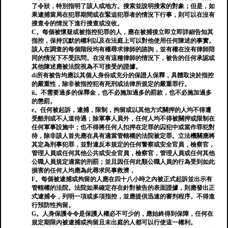
了令狀，特別指明了該人或地方。搜索並說明搜索的對象；但是，如
果逮捕當局在犯罪期間或在緊追犯罪者的情況下行事，則可以在沒有
搜查令的情況下進行搜查或沒收。
C。每個被懷疑或被指控犯罪的人，應在被捕後立即立即詳細告知其
指控，保持沉默的權利以及在法庭上可以對他使用任何陳述的事實。
該人在調查的每個階段均有權尋求律師的諮詢，並有權在沒有律師陪
同的情況下不受訊問。在沒有這種律師的情況下，被告的任何承認或
其他陳述應被法院視為不可接受的證據。
di所有被告均應以其個人身份或充分的保證人保釋，具體取決於指控
的嚴重性，除非被指控犯有死刑或法律所規定的嚴重罪行。
ii。不需要過多的保釋金，也不必施加過多的罰款，也不必施加過多
的懲罰。
e。任何被起訴，逮捕，限制，拘留或以其他方式關押的人均不得遭
受酷刑或不人道待遇；除軍事人員外，任何人均不得被關押或限制在
任何軍事設施中；也不得將任何人扣押在定罪的囚犯中或當作罪犯對
待，除非該人首先應在具有適當管轄權的法院被定罪。立法機關應將
其定為刑事犯罪，並對違反本規定的任何警察或安全官員，檢察官，
管理人員或任何其他公共或安全官員，檢察官，管理人員或任何其他
公職人員規定適當的刑罰；並且因任何此類公職人員的行為受到如此
損害的任何人均應為此尋求民事救濟，
F。每個被逮捕或拘留的人應在四十八小時之內被正式起訴並出示有
管轄權的法院。法院如果確定存在針對被告的表面證據，則應發出正
式逮捕令，列明一項或多項指控，並應提供迅速的審判程序。不得進
行預防性拘留。
G。人身保護令令是保護人權必不可少的，應始終得到保障，任何在
規定期限內被逮捕或拘留且未出庭的人都可以行使這一權利。