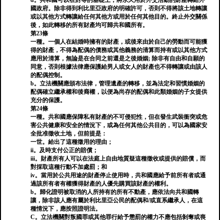
d。共和國可以在對等的基礎上，將永久用於外交活動的財產轉給外
國政府。除非得到利比里亞政府的明確許可，否則不得將該土地轉讓
或以其他方式轉讓給任何其他方或用於任何其他目的。終止外交關係
後，如此轉移的所有財產均可歸共和國所有。
第23條
一種。一個人在結婚時擁有的財產，或後來由於自己的勞動而可能獲
得的財產，不得為配偶的債務或其他義務的清算而持有或以其他方式
應用於清算，無論是在合同之前還是之後婚姻; 除非有自由和自願的
同意，否則根據法律應保護給男人或女人的財產也不得轉讓或由該人
的配偶控制。
b。立法機關應頒布法律，管理遺產的轉移，並為法定和習慣婚姻的
配偶確立繼承權和後裔權，以便為尚存的配偶和此類婚姻的子女提供
充分的保護。
第24條
一種。共和國應保障私有財產的不可侵犯性，但在發生武裝衝突或危
害公共健康和安全的情況下，或為任何其他公共目的，可以為國家安
全批准徵收土地，但前提是：
一世。給出了這種徵用的理由；
ii。及時支付公正的賠償；
iii。財產所有人可以在法庭上自由地質疑這種徵收或提供的賠償，而
對採取這種行動不加處罰；和
iv。當用於公共用途的財產停止使用時，共和國應給予前所有者或通
過該所有者有權獲得財產的人優先購買該財產的權利。
b。歸化證明被取消的人所持有的所有不動產，應依法向共和國轉
讓，除非該人應有屬於利比里亞公民的配偶和/或直系繼承人，在這
種情況下，應按照證明法。
C。立法機關對叛國罪或其他罪行給予懲罰的權力不應包括剝奪或喪