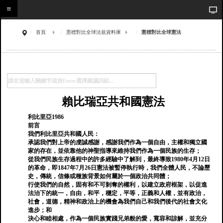
首頁
憲標對比全球法規資料庫
憲標對比全球憲法
賴比瑞亞共和國憲法
利比里亞1986
前言
我們利比里亞共和國人民：
承認我們對上帝的虔誠感謝，感謝我們作為一個自由，主權和獨立國
家的存在，並依靠他的神聖指導來維持我們作為一個民族的生存；
從我們民族生存過程中的許多經驗中了解到，最終導致1980年4月12日
的革命，即1847年7月26日憲法被暫停執行時，我們全體人民，不論歷
史，傳統，信條或種族背景如何屬於一個政治共同體；
行使我們的自然，固有和不可剝奪的權利，以建立政府框架，以促進
法治下的統一，自由，和平，穩定，平等，正義和人權，並有政治，
社會，道德，精神和政治上的機會為我們自己和我們後代的社會文化
進步；和
決心和睦相處，作為一個民族實踐兄弟般的愛，寬容和諒解，並充分