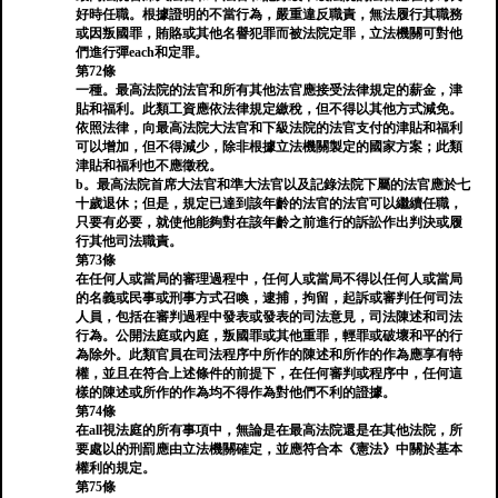
好時任職。根據證明的不當行為，嚴重違反職責，無法履行其職務
或因叛國罪，賄賂或其他名譽犯罪而被法院定罪，立法機關可對他
們進行彈each和定罪。
第72條
一種。最高法院的法官和所有其他法官應接受法律規定的薪金，津
貼和福利。此類工資應依法律規定繳稅，但不得以其他方式減免。
依照法律，向最高法院大法官和下級法院的法官支付的津貼和福利
可以增加，但不得減少，除非根據立法機關製定的國家方案；此類
津貼和福利也不應徵稅。
b。最高法院首席大法官和準大法官以及記錄法院下屬的法官應於七
十歲退休；但是，規定已達到該年齡的法官的法官可以繼續任職，
只要有必要，就使他能夠對在該年齡之前進行的訴訟作出判決或履
行其他司法職責。
第73條
在任何人或當局的審理過程中，任何人或當局不得以任何人或當局
的名義或民事或刑事方式召喚，逮捕，拘留，起訴或審判任何司法
人員，包括在審判過程中發表或發表的司法意見，司法陳述和司法
行為。公開法庭或內庭，叛國罪或其他重罪，輕罪或破壞和平的行
為除外。此類官員在司法程序中所作的陳述和所作的作為應享有特
權，並且在符合上述條件的前提下，在任何審判或程序中，任何這
樣的陳述或所作的作為均不得作為對他們不利的證據。
第74條
在all視法庭的所有事項中，無論是在最高法院還是在其他法院，所
要處以的刑罰應由立法機關確定，並應符合本《憲法》中關於基本
權利的規定。
第75條