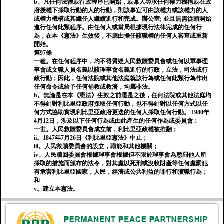
b。凡任何法律或行政程序已開始，或某人尋求任何權力機構或在政
府授權下採取行動的人的行動，則該事宜可由該權力或該權力的人
或權力機構或其繼任人繼續進行和完成。辦公室; 並且無需從頭開始
進行任何此類程序。由任何人或當局根據現行法律完成的任何行
為，在本《憲法》生效後，不應由擔任該職權的任何人審查或重新
開始。
第97條
一種。在任何程序中，均不得質疑人民救贖委員會或任何以軍事理
事會或文職人員名義以該理事會名義進行的行政，立法，司法或行
政行動；因此，任何法院或其他法庭就該行為或任何此類行為作出
任何命令或給予任何補救或救濟，均屬非法。
b。無論是在本《憲法》生效之前還是之後，任何法院或其他法庭均
不得針對利比里亞政府採取任何行動，也不得針對以任何方式以任
何方式協助實現利比里亞政府更迭的任何人採取任何行動。 1980年
4月12日，涉及以下任何行為或由此產生的任何作為或委員會：
一世。人民救贖委員會成立前，利比里亞政權被推翻；
ii。1847年7月26日《利比里亞憲法》中止；
iii。人民救贖委員會的設立，職能和其他機關；
iv。人民贖回委員會根據理事會根據但不限於理事會為懲罰他人所
採取的措施而頒布的法令，對其處以死刑或沒收財產等任何處罰犯
有危害利比里亞國家，人民，經濟或公共利益的罪行和瀆職行為；
和
v。建立本憲法。