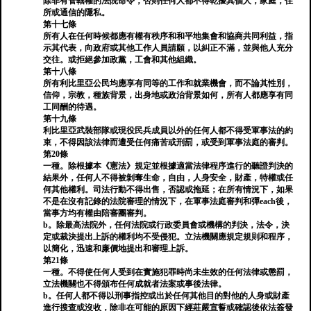
除非有管轄權的法院命令，否則任何人都不得乾擾其個人，家庭，住
所或通信的隱私。
第十七條
所有人在任何時候都應有權有秩序和和平地集會和協商共同利益，指
示其代表，向政府或其他工作人員請願，以糾正不滿，並與他人充分
交往。或拒絕參加政黨，工會和其他組織。
第十八條
所有利比里亞公民均應享有同等的工作和就業機會，而不論其性別，
信仰，宗教，種族背景，出身地或政治背景如何，所有人都應享有同
工同酬的待遇。
第十九條
利比里亞武裝部隊或現役民兵成員以外的任何人都不得受軍事法的約
束，不得因該法律而遭受任何痛苦或刑罰，或受到軍事法庭的審判。
第20條
一種。除根據本《憲法》規定並根據適當法律程序進行的聽證判決的
結果外，任何人不得被剝奪生命，自由，人身安全，財產，特權或任
何其他權利。司法行動不得出售，否認或拖延；在所有情況下，如果
不是在沒有記錄的法院審理的情況下，在軍事法庭審判和彈each後，
當事方均有權由陪審團審判。
b。除最高法院外，任何法院或行政委員會或機構的判決，法令，決
定或裁決提出上訴的權利均不受侵犯。立法機關應規定規則和程序，
以簡化，迅速和廉價地提出和審理上訴。
第21條
一種。不得使任何人受到在實施犯罪時尚未生效的任何法律或懲罰，
立法機關也不得頒布任何成就者法案或事後法律。
b。任何人都不得以刑事指控或出於任何其他目的對他的人身或財產
進行搜查或沒收，除非在可能的原因下經莊嚴宣誓或確認後依法簽發