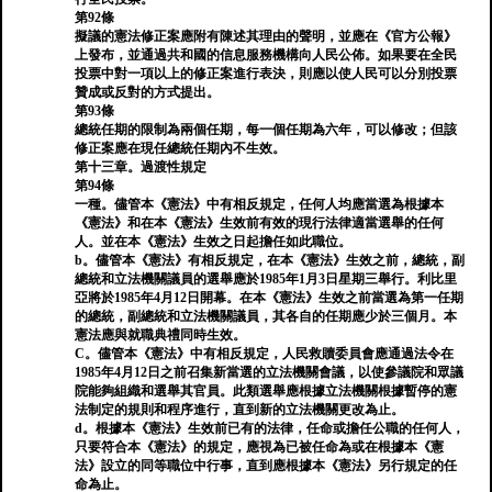
第92條
擬議的憲法修正案應附有陳述其理由的聲明，並應在《官方公報》
上發布，並通過共和國的信息服務機構向人民公佈。如果要在全民
投票中對一項以上的修正案進行表決，則應以使人民可以分別投票
贊成或反對的方式提出。
第93條
總統任期的限制為兩個任期，每一個任期為六年，可以修改；但該
修正案應在現任總統任期內不生效。
第十三章。過渡性規定
第94條
一種。儘管本《憲法》中有相反規定，任何人均應當選為根據本
《憲法》和在本《憲法》生效前有效的現行法律適當選舉的任何
人。並在本《憲法》生效之日起擔任如此職位。
b。儘管本《憲法》有相反規定，在本《憲法》生效之前，總統，副
總統和立法機關議員的選舉應於1985年1月3日星期三舉行。利比里
亞將於1985年4月12日開幕。在本《憲法》生效之前當選為第一任期
的總統，副總統和立法機關議員，其各自的任期應少於三個月。本
憲法應與就職典禮同時生效。
C。儘管本《憲法》中有相反規定，人民救贖委員會應通過法令在
1985年4月12日之前召集新當選的立法機關會議，以使參議院和眾議
院能夠組織和選舉其官員。此類選舉應根據立法機關根據暫停的憲
法制定的規則和程序進行，直到新的立法機關更改為止。
d。根據本《憲法》生效前已有的法律，任命或擔任公職的任何人，
只要符合本《憲法》的規定，應視為已被任命為或在根據本《憲
法》設立的同等職位中行事，直到應根據本《憲法》另行規定的任
命為止。