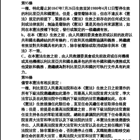
第95條
一種。特此廢止於1847年7月26日生效並於1980年4月12日暫停生效
的利比里亞共和國憲法。但是，儘管廢除本法，但在不違反本《憲
法》規定的前提下，緊接在本《憲法》生效之前存在的任何成文法
則或法律規則，無論是廢除的《憲法》還是其他任何來源憲法，如
同在本憲法授權下制定，發行或製定的一樣繼續有效。
b。在本《憲法》生效之前，由人民贖回委員會政府或以前的政府以
共和國名義締結的所有條約，行政和其他國際協議和義務，將繼續
有效並對共和國具有約束力，除非被廢除或取消或除非與本《憲
法》不一致。
C。在本憲法生效之前，由人民救贖委員會或先前政府或任何機構
或其他機構以利比里亞共和國名義承包的所有外國和國內債務或其
他貸款和義務，應繼續為對利比里亞共和國的可執行文件具有約束
力。
第96條
儘管本憲法有相反規定：
一種。利比里亞人民最高法院和在本《憲法》生效之日之前運作的
所有下級法院應繼續如此運作，而最高人民法院首席大法官，準大
法官以及在此類法院中任職的下級法院的法官應繼續如此。在本
《憲法》生效後擔任此類任命，直至任命其繼任者並取得合格資
格；但是，前提是在最高法院重建之前，所有下級法院的法官應留
任並主持各自的常駐巡迴法院。總統在參議院的同意下任命最高法
院首席大法官和準法官以及下級法院的法官，本憲法生效後應盡快
作出。人民最高法院首席大法官和大法官以及在此之前任職的下級
法院法官，除非重新任命，否則應停止任職，其職能應自動移交給
新任命的首席大法官，最高法院大法官和法官下屬法院。