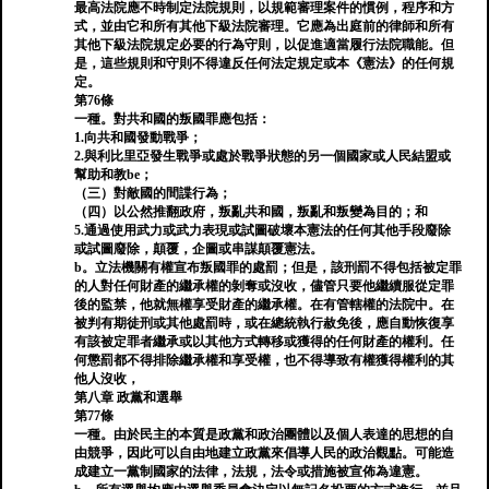
最高法院應不時制定法院規則，以規範審理案件的慣例，程序和方
式，並由它和所有其他下級法院審理。它應為出庭前的律師和所有
其他下級法院規定必要的行為守則，以促進適當履行法院職能。但
是，這些規則和守則不得違反任何法定規定或本《憲法》的任何規
定。
第76條
一種。對共和國的叛國罪應包括：
1.向共和國發動戰爭；
2.與利比里亞發生戰爭或處於戰爭狀態的另一個國家或人民結盟或
幫助和教be；
（三）對敵國的間諜行為；
（四）以公然推翻政府，叛亂共和國，叛亂和叛變為目的；和
5.通過使用武力或武力表現或試圖破壞本憲法的任何其他手段廢除
或試圖廢除，顛覆，企圖或串謀顛覆憲法。
b。立法機關有權宣布叛國罪的處罰；但是，該刑罰不得包括被定罪
的人對任何財產的繼承權的剝奪或沒收，儘管只要他繼續服從定罪
後的監禁，他就無權享受財產的繼承權。在有管轄權的法院中。在
被判有期徒刑或其他處罰時，或在總統執行赦免後，應自動恢復享
有該被定罪者繼承或以其他方式轉移或獲得的任何財產的權利。任
何懲罰都不得排除繼承權和享受權，也不得導致有權獲得權利的其
他人沒收，
第八章 政黨和選舉
第77條
一種。由於民主的本質是政黨和政治團體以及個人表達的思想的自
由競爭，因此可以自由地建立政黨來倡導人民的政治觀點。可能造
成建立一黨制國家的法律，法規，法令或措施被宣佈為違憲。