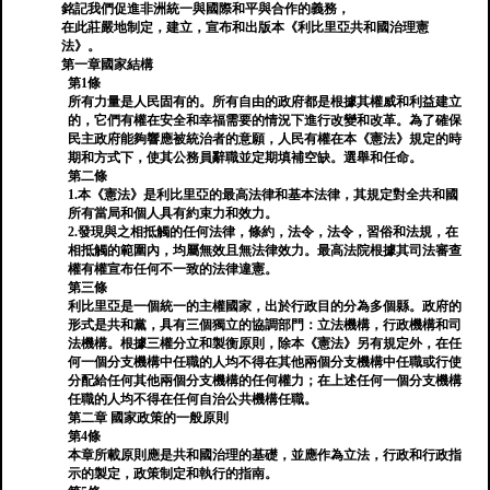
銘記我們促進非洲統一與國際和平與合作的義務，
在此莊嚴地制定，建立，宣布和出版本《利比里亞共和國治理憲
法》。
第一章國家結構
第1條
所有力量是人民固有的。所有自由的政府都是根據其權威和利益建立
的，它們有權在安全和幸福需要的情況下進行改變和改革。為了確保
民主政府能夠響應被統治者的意願，人民有權在本《憲法》規定的時
期和方式下，使其公務員辭職並定期填補空缺。選舉和任命。
第二條
1.本《憲法》是利比里亞的最高法律和基本法律，其規定對全共和國
所有當局和個人具有約束力和效力。
2.發現與之相抵觸的任何法律，條約，法令，法令，習俗和法規，在
相抵觸的範圍內，均屬無效且無法律效力。最高法院根據其司法審查
權有權宣布任何不一致的法律違憲。
第三條
利比里亞是一個統一的主權國家，出於行政目的分為多個縣。政府的
形式是共和黨，具有三個獨立的協調部門：立法機構，行政機構和司
法機構。根據三權分立和製衡原則，除本《憲法》另有規定外，在任
何一個分支機構中任職的人均不得在其他兩個分支機構中任職或行使
分配給任何其他兩個分支機構的任何權力；在上述任何一個分支機構
任職的人均不得在任何自治公共機構任職。
第二章 國家政策的一般原則
第4條
本章所載原則應是共和國治理的基礎，並應作為立法，行政和行政指
示的製定，政策制定和執行的指南。