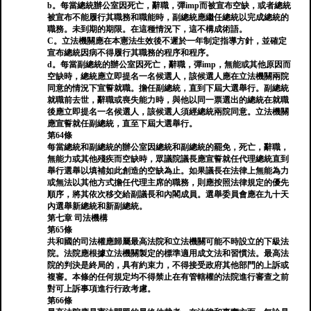
b。每當總統辦公室因死亡，辭職，彈imp而被宣布空缺，或者總統
被宣布不能履行其職務和職能時，副總統應繼任總統以完成總統的
職務。未到期的期限。在這種情況下，這不構成術語。
C。立法機關應在本憲法生效後不遲於一年制定指導方針，並確定
宣布總統因病不得履行其職務的程序和程序。
d。每當副總統的辦公室因死亡，辭職，彈imp，無能或其他原因而
空缺時，總統應立即提名一名候選人，該候選人應在立法機關兩院
同意的情況下宣誓就職。擔任副總統，直到下屆大選舉行。副總統
就職前去世，辭職或喪失能力時，與他以同一票選出的總統在就職
後應立即提名一名候選人，該候選人須經總統兩院同意。立法機關
應宣誓就任副總統，直至下屆大選舉行。
第64條
每當總統和副總統的辦公室因總統和副總統的罷免，死亡，辭職，
無能力或其他殘疾而空缺時，眾議院議長應宣誓就任代理總統直到
舉行選舉以填補如此創造的空缺為止。如果議長在法律上無能為力
或無法以其他方式擔任代理主席的職務，則應按照法律規定的優先
順序，將其依次移交給副議長和內閣成員。選舉委員會應在九十天
內選舉新總統和新副總統。
第七章 司法機構
第65條
共和國的司法權應歸屬最高法院和立法機關可能不時設立的下級法
院。法院應根據立法機關製定的標準適用成文法和習慣法。最高法
院的判決是終局的，具有約束力，不得接受政府其他部門的上訴或
複審。本條的任何規定均不得禁止在有管轄權的法院進行審查之前
對可上訴事項進行行政考慮。
第66條