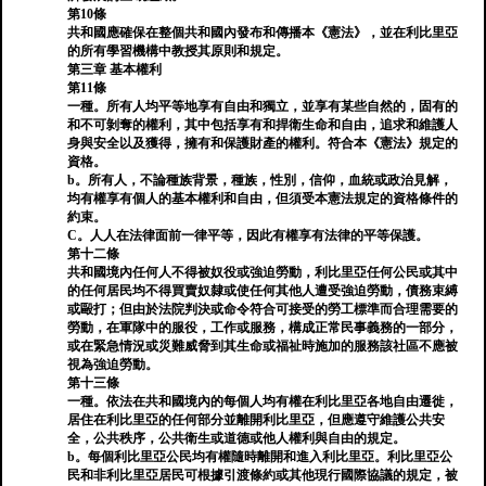
第10條
共和國應確保在整個共和國內發布和傳播本《憲法》，並在利比里亞
的所有學習機構中教授其原則和規定。
第三章 基本權利
第11條
一種。所有人均平等地享有自由和獨立，並享有某些自然的，固有的
和不可剝奪的權利，其中包括享有和捍衛生命和自由，追求和維護人
身與安全以及獲得，擁有和保護財產的權利。符合本《憲法》規定的
資格。
b。所有人，不論種族背景，種族，性別，信仰，血統或政治見解，
均有權享有個人的基本權利和自由，但須受本憲法規定的資格條件的
約束。
C。人人在法律面前一律平等，因此有權享有法律的平等保護。
第十二條
共和國境內任何人不得被奴役或強迫勞動，利比里亞任何公民或其中
的任何居民均不得買賣奴隸或使任何其他人遭受強迫勞動，債務束縛
或毆打；但由於法院判決或命令符合可接受的勞工標準而合理需要的
勞動，在軍隊中的服役，工作或服務，構成正常民事義務的一部分，
或在緊急情況或災難威脅到其生命或福祉時施加的服務該社區不應被
視為強迫勞動。
第十三條
一種。依法在共和國境內的每個人均有權在利比里亞各地自由遷徙，
居住在利比里亞的任何部分並離開利比里亞，但應遵守維護公共安
全，公共秩序，公共衛生或道德或他人權利與自由的規定。
b。每個利比里亞公民均有權隨時離開和進入利比里亞。利比里亞公
民和非利比里亞居民可根據引渡條約或其他現行國際協議的規定，被