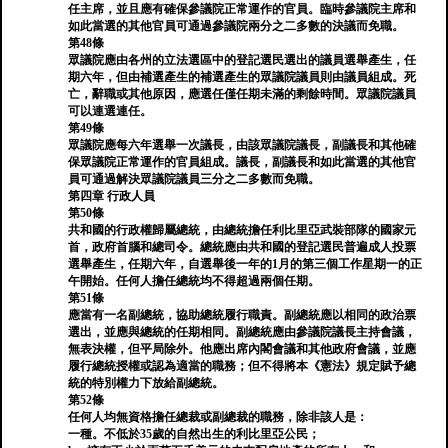
任主席，並且應有確保參議院正常運作的官員。臨時參議院主席和
如此當選的其他官員可通過參議院兩分之二多數的決議而免職。
第48條
眾議院應由各州的立法選區中的登記選民選出的議員選舉產生，任
期六年，但由補選產生的補選產生的眾議院議員則由議員組成。死
亡，辭職或其他原因，應選任僅任期未滿的剩餘時間。眾議院議員
可以連選連任。
第49條
眾議院應每六年選舉一次議長，由該眾議院議長，副議長和其他確
保眾議院正常運作的官員組成。議長，副議長和如此當選的其他官
員可通過解決眾議院議員三分之二多數而免職。
第四章 行政人員
第50條
共和國的行政權歸屬總統，由總統擔任利比里亞武裝部隊的國家元
首，政府首腦和總司令。總統應由共和國的登記選民普遍成人投票
選舉產生，任期六年，自選舉後一年的1月的第三個工作星期一的正
午開始。任何人擔任總統均不得超過兩個任期。
第51條
應當有一名副總統，協助總統履行職責。副總統應以相同的政治票
選出，並應與總統的任期相同。副總統應由參議院議長主持會議，
無表決權，但平局除外。他應出席內閣會議和其他政府會議，並應
履行總統授權或認為適當的職務；但不得將本《憲法》規定賦予總
統的特別權力下放給副總統。
第52條
任何人均無資格擔任總裁或副總裁的職務，除非該人是：
一種。不低於35歲的自然出生的利比里亞公民；