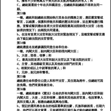
b。擁有不少於兩萬五千美元的未支配房地產的所有人；和
C。總統當選前十年在共和國居住，但總統和副總統不得來自同一
縣。
第53條
一種。總統和副總統在開始執行其各自的職務之前，應莊嚴宣誓或
誓言，以維護，保護和捍衛共和國的憲法和法律，並忠實地履行職
務。宣誓或誓詞應由首席大法官或兩院最高法院助理大法官（在他
缺席的情況下）由兩院共同通過。
b。在沒有首席大法官和副大法官的緊急情況下，這種宣誓或誓言應
由下級記錄法院的法官管理。
第54條
總統應提名並經參議院同意任命和任命-
一種。內閣大臣，副內閣大臣和助理內閣大臣；
b。大使，部長，領事；和
C。最高法院首席大法官和副大法官以及下級法院的法官；
d。主管，其他縣級官員以及其他政治部門的官員；
e。相當於或以上中尉軍銜的軍人；和
F。元帥，副元帥和警長。
第55條
總統應任命和委任公證人和和平法官，其任期為兩年，但總統可因
故免職。他們有資格被任命。
第56條
一種。總統根據本《憲法》任命的所有內閣大臣，副內閣大臣和副
內閣大臣，大使，大臣和領事，縣長和其他政府官員，包括軍事人
員和文職人員，都應由總統高興地任職。
b。登記的選民將在各自的地區選舉派拉蒙，氏族和鎮酋長，任期六
年。他們可以再次當選，只有經證明不當行為才能由總統撤職。立