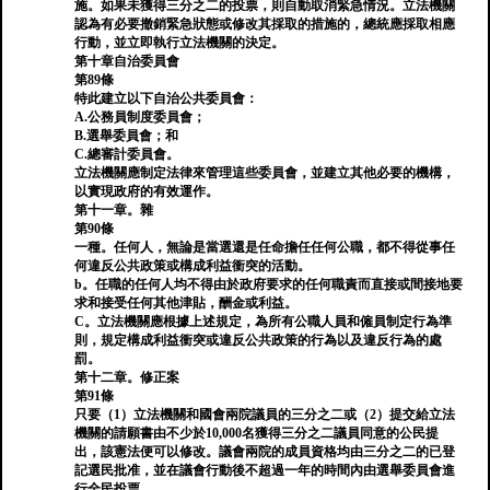
施。如果未獲得三分之二的投票，則自動取消緊急情況。立法機關
認為有必要撤銷緊急狀態或修改其採取的措施的，總統應採取相應
行動，並立即執行立法機關的決定。
第十章自治委員會
第89條
特此建立以下自治公共委員會：
A.公務員制度委員會；
B.選舉委員會；和
C.總審計委員會。
立法機關應制定法律來管理這些委員會，並建立其他必要的機構，
以實現政府的有效運作。
第十一章。雜
第90條
一種。任何人，無論是當選還是任命擔任任何公職，都不得從事任
何違反公共政策或構成利益衝突的活動。
b。任職的任何人均不得由於政府要求的任何職責而直接或間接地要
求和接受任何其他津貼，酬金或利益。
C。立法機關應根據上述規定，為所有公職人員和僱員制定行為準
則，規定構成利益衝突或違反公共政策的行為以及違反行為的處
罰。
第十二章。修正案
第91條
只要（1）立法機關和國會兩院議員的三分之二或（2）提交給立法
機關的請願書由不少於10,000名獲得三分之二議員同意的公民提
出，該憲法便可以修改。議會兩院的成員資格均由三分之二的已登
記選民批准，並在議會行動後不超過一年的時間內由選舉委員會進
行全民投票。