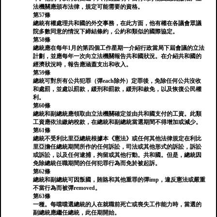
法機關應頒布法律，規定可能需要的資格。
第57條
總統有權處理共和國的外交事務，在此方面，他有權在各議會眾議
院多數同意的情況下締結條約，公約和類似的國際協定。
第58條
總統應在每年1月的第四個工作星期一介紹行政當局下屆會議的立法
計劃，並應每年一次向立法機關報告共和國狀況。在介紹共和國的
經濟狀況時，報告應涵蓋支出和收入。
第59條
總統可對所有公共犯罪（彈each除外）定罪後，免除任何公共沒收
和處罰，並處以罰款，緩刑和罰款，緩刑和赦免，以及恢復公民權
利。
第60條
總統和副總統應領取由立法機關確定並由共和國支付的工資。此類
工資應依法繳納稅款，在總統和副總統當選期間不得增加或減少。
第61條
總統不受利比里亞總統根據本《憲法》或任何其他法律規定在利比
里亞擔任總統期間所作的任何訴訟，司法或其他形式的訴訟，訴訟
或訴訟，以及任何逮捕，拘留或其他行動。共和國。但是，總統因
免除總統任職期間的任何犯罪行為而免於被起訴。
第62條
總統和副總統可因叛國，賄賂和其他重罪的彈imp，違反憲法或嚴重
不當行為而被彈removed。
第63條
一種。每噹噹選總統的人在就職前死亡或喪失工作能力時，當選的
副總統應繼任總統，此任期開始。