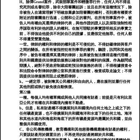
H。除彈Grand案件，武裝部隊案件和輕微罪行外，任何人均不得追
究死刑或名譽犯罪，除非大陪審團起訴；並且在所有這種情況下，除
非被告人在適當理解下明確放棄參加陪審團的權利，否則應有權要求
附近的陪審團進行迅速，公開和公正的審判。在所有刑事案件中，被
告人均有權由其選擇的律師代表，與他作證的證人以及採取強制性程
序謀取有利於他的證人的權利。在無可辯駁的事實證明相反的事實之
前，不得強迫他提供不利於自己的證據，並應假定他無罪。任何人都
不得遭受雙重危險。
一世。律師的權利和律師的權利是不可侵犯的。不得妨礙律師與客戶
之間的關係。在所有被指控犯有刑事罪的審判，聽證，訊問和其他程
序中，被告有權選擇其選擇的律師；如果被告無法獲得這種代理權，
則共和國應提供法律援助服務以確保對他的權利的保護。作為顧問或
辯護人，絕對不受政府制裁或乾預法律服務的表現；不得根據搜查令
和法院命令對律師的辦公室和房屋進行搜查，檢查或取走論文；不得
因提供法律服務而阻止或懲罰律師，
k。一經定罪，被剝奪其公民權利和自由的人，應在服刑並履行任何
其他刑罰或執行赦免後自動恢復。
第22條
一種。每個人均有權單獨或與他人共同擁有財產；前提是只有利比里
亞公民才有權在共和國境內擁有不動產。
b。但是，私有財產權不得擴展到共和國境內任何土地之上或之下的
任何礦產資源，也不得擴展到共和國海洋和水道下的任何土地。海洋
和其他水道內和海底和海底下的所有礦產資源均應屬於共和國，並由
整個共和國使用。
C。非公民傳教機構，教育機構和其他慈善機構應擁有財產的權利，
只要該財產用於購置目的；不再使用的財產將歸於共和國。