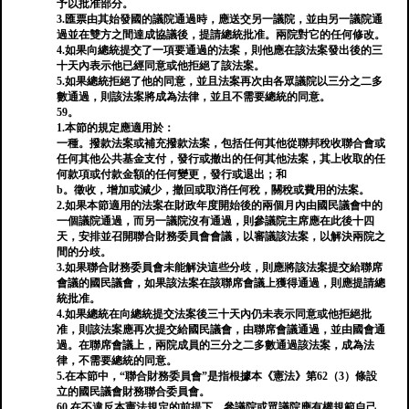
予以批准部分。
3.匯票由其始發國的議院通過時，應送交另一議院，並由另一議院通
過並在雙方之間達成協議後，提請總統批准。兩院對它的任何修改。
4.如果向總統提交了一項要通過的法案，則他應在該法案發出後的三
十天內表示他已經同意或他拒絕了該法案。
5.如果總統拒絕了他的同意，並且法案再次由各眾議院以三分之二多
數通過，則該法案將成為法律，並且不需要總統的同意。
59。
1.本節的規定應適用於：
一種。撥款法案或補充撥款法案，包括任何其他從聯邦稅收聯合會或
任何其他公共基金支付，發行或撤出的任何其他法案，其上收取的任
何款項或付款金額的任何變更，發行或退出；和
b。徵收，增加或減少，撤回或取消任何稅，關稅或費用的法案。
2.如果本節適用的法案在財政年度開始後的兩個月內由國民議會中的
一個議院通過，而另一議院沒有通過，則參議院主席應在此後十四
天，安排並召開聯合財務委員會會議，以審議該法案，以解決兩院之
間的分歧。
3.如果聯合財務委員會未能解決這些分歧，則應將該法案提交給聯席
會議的國民議會，如果該法案在該聯席會議上獲得通過，則應提請總
統批准。
4.如果總統在向總統提交法案後三十天內仍未表示同意或他拒絕批
准，則該法案應再次提交給國民議會，由聯席會議通過，並由國會通
過。在聯席會議上，兩院成員的三分之二多數通過該法案，成為法
律，不需要總統的同意。
5.在本節中，“聯合財務委員會”是指根據本《憲法》第62（3）條設
立的國民議會財務聯合委員會。
60.在不違反本憲法規定的前提下，參議院或眾議院應有權規範自己