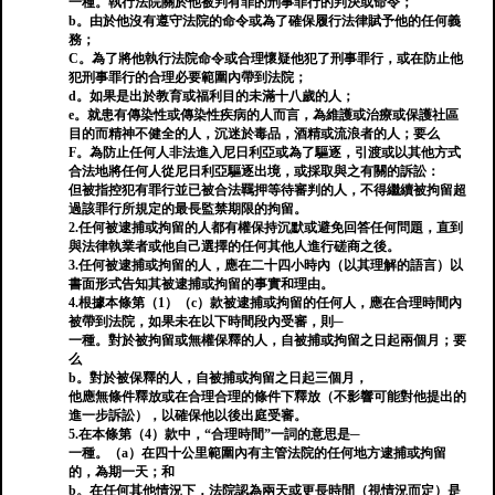
一種。執行法院關於他被判有罪的刑事罪行的判決或命令；
b。由於他沒有遵守法院的命令或為了確保履行法律賦予他的任何義
務；
C。為了將他執行法院命令或合理懷疑他犯了刑事罪行，或在防止他
犯刑事罪行的合理必要範圍內帶到法院；
d。如果是出於教育或福利目的未滿十八歲的人；
e。就患有傳染性或傳染性疾病的人而言，為維護或治療或保護社區
目的而精神不健全的人，沉迷於毒品，酒精或流浪者的人；要么
F。為防止任何人非法進入尼日利亞或為了驅逐，引渡或以其他方式
合法地將任何人從尼日利亞驅逐出境，或採取與之有關的訴訟：
但被指控犯有罪行並已被合法羈押等待審判的人，不得繼續被拘留超
過該罪行所規定的最長監禁期限的拘留。
2.任何被逮捕或拘留的人都有權保持沉默或避免回答任何問題，直到
與法律執業者或他自己選擇的任何其他人進行磋商之後。
3.任何被逮捕或拘留的人，應在二十四小時內（以其理解的語言）以
書面形式告知其被逮捕或拘留的事實和理由。
4.根據本條第（1）（c）款被逮捕或拘留的任何人，應在合理時間內
被帶到法院，如果未在以下時間段內受審，則─
一種。對於被拘留或無權保釋的人，自被捕或拘留之日起兩個月；要
么
b。對於被保釋的人，自被捕或拘留之日起三個月，
他應無條件釋放或在合理合理的條件下釋放（不影響可能對他提出的
進一步訴訟），以確保他以後出庭受審。
5.在本條第（4）款中，“合理時間”一詞的意思是─
一種。（a）在四十公里範圍內有主管法院的任何地方逮捕或拘留
的，為​​期一天；和
b。在任何其他情況下，法院認為兩天或更長時間（視情況而定）是