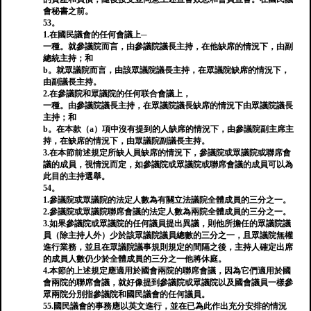
會秘書之前。
53。
1.在國民議會的任何會議上─
一種。就參議院而言，由參議院議長主持，在他缺席的情況下，由副
總統主持；和
b。就眾議院而言，由該眾議院議長主持，在眾議院缺席的情況下，
由副議長主持。
2.在參議院和眾議院的任何联合會議上，
一種。由參議院議長主持，在眾議院議長缺席的情況下由眾議院議長
主持；和
b。在本款（a）項中沒有提到的人缺席的情況下，由參議院副主席主
持，在缺席的情況下，由眾議院副議長主持。
3.在本節前述規定所缺人員缺席的情況下，參議院或眾議院或聯席會
議的成員，視情況而定，如參議院或眾議院或聯席會議的成員可以為
此目的主持選舉。
54。
1.參議院或眾議院的法定人數為有關立法議院全體成員的三分之一。
2.參議院或眾議院聯席會議的法定人數為兩院全體成員的三分之一。
3.如果參議院或眾議院的任何議員提出異議，則他所擔任的眾議院議
員（除主持人外）少於該眾議院議員總數的三分之一，且眾議院無權
進行業務，並且在眾議院議事規則規定的間隔之後，主持人確定出席
的成員人數仍少於全體成員的三分之一他將休庭。
4.本節的上述規定應適用於國會兩院的聯席會議，因為它們適用於國
會兩院的聯席會議，就好像提到參議院或眾議院以及國會議員一樣參
眾兩院分別指參議院和國民議會的任何議員。
55.國民議會的事務應以英文進行，並在已為此作出充分安排的情況