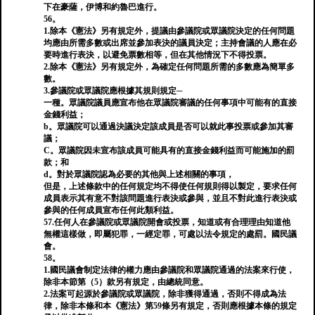
下在豪薩，伊博和約魯巴進行。
56。
1.除本《憲法》另有規定外，提議由參議院或眾議院決定的任何問題
均應由所需多數或出席並參加表決的議員決定；主持會議的人應在必
要時進行表決，以避免票數相等，但在其他情況下不得投票。
2.除本《憲法》另有規定外，為確定任何問題所需的多數應為簡單多
數。
3.參議院或眾議院應根據其規則規定─
一種。眾議院議員應宣布他在眾議院審議的任何事項中可能有的直接
金錢利益；
b。眾議院可以通過決議決定該成員是否可以就此事投票或參加其審
議；
C。眾議院因未宣布該成員可能具有的直接金錢利益而可能施加的罰
款；和
d。對於眾議院認為必要的其他與上述相關的事項，
但是，上述條款中的任何規定均不得使任何規則得以製定，要求任何
成員表示其有意不對該問題進行表決或參與，並且不對此進行表決或
參與的任何成員宣布任何此類利益。
57.任何人在參議院或眾議院開會或投票，知道或有合理理由知道他
無權這樣做，即屬犯罪，一經定罪，可處以法令規定的處罰。國民議
會。
58。
1.國民議會制定法律的權力應由參議院和眾議院通過的法案來行使，
除非本節第（5）款另有規定，由總統同意。
2.法案可起源於參議院或眾議院，除非獲得通過，否則不得成為法
律，除非本條和本《憲法》第59條另有規定，否則應根據本條的規定