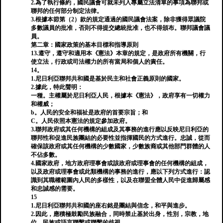
2.為了執行條約，國民議會可就未列入專屬立法清單的事項為聯邦或
聯邦的任何部分制定法律。
3.根據本節第（2）款的規定通過的國​​民議會法案，除非獲得眾議院
多數議員的批准，否則不得提交總統批准，也不得頒布。聯邦議會議
員。
第二章：國家政策的基本目標和指導原則
13.遵守，遵守和適用本《憲法》本章的規定，是政府所有機關，行
使立法，行政或司法權力的所有當局和個人的責任。
14。
1.尼日利亞聯邦共和國是基於民主和社會正義原則的國家。
2.據此，特此聲明：
一種。主權屬於尼日利亞人民，根據本《憲法》，政府享有一切權力
和權威；
b。人民的安全和福祉是政府的首要宗旨；和
C。人民依照本憲法的規定參加政府。
3.聯邦政府或其任何機構的組成及其事務的進行應以反映尼日利亞的
聯邦性和促進民族團結的必要性並指揮國民的方式進行。忠誠，從而
確保該政府或其任何機構的少數國家，少數族裔或其他部門群體的人
不佔多數。
4.國家政府，地方政府理事會或該政府或理事會的任何機構的組成，
以及政府或理事會或此類機構的事務的進行，應以下列方式進行：認
識到其職權範圍內人民的多樣性，以及在聯盟全體人民中促進歸屬感
和忠誠感的需要。
15
1.尼日利亞聯邦共和國的座右銘是團結與信念，和平與進步。
2.因此，應積極鼓勵民族融合，同時禁止基於出身，性別，宗教，地
位，民族或語言聯繫或聯繫的歧視。