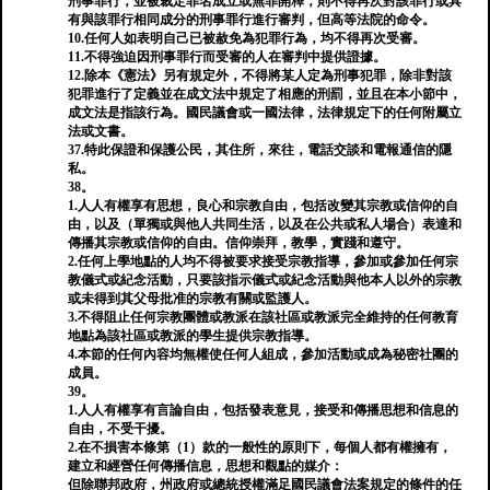
刑事罪行，並被裁定罪名成立或無罪開釋，則不得再次對該罪行或具
有與該罪行相同成分的刑事罪行進行審判，但高等法院的命令。
10.任何人如表明自己已被赦免為犯罪行為，均不得再次受審。
11.不得強迫因刑事罪行而受審的人在審判中提供證據。
12.除本《憲法》另有規定外，不得將某人定為刑事犯罪，除非對該
犯罪進行了定義並在成文法中規定了相應的刑罰，並且在本小節中，
成文法是指該行為。國民議會或一國法律，法律規定下的任何附屬立
法或文書。
37.特此保證和保護公民，其住所，來往，電話交談和電報通信的隱
私。
38。
1.人人有權享有思想，良心和宗教自由，包括改變其宗教或信仰的自
由，以及（單獨或與他人共同生活，以及在公共或私人場合）表達和
傳播其宗教或信仰的自由。信仰崇拜，教學，實踐和遵守。
2.任何上學地點的人均不得被要求接受宗教指導，參加或參加任何宗
教儀式或紀念活動，只要該指示儀式或紀念活動與他本人以外的宗教
或未得到其父母批准的宗教有關或監護人。
3.不得阻止任何宗教團體或教派在該社區或教派完全維持的任何教育
地點為該社區或教派的學生提供宗教指導。
4.本節的任何內容均無權使任何人組成，參加活動或成為秘密社團的
成員。
39。
1.人人有權享有言論自由，包括發表意見，接受和傳播思想和信息的
自由，不受干擾。
2.在不損害本條第（1）款的一般性的原則下，每個人都有權擁有，
建立和經營任何傳播信息，思想和觀點的媒介：
但除聯邦政府，州政府或總統授權滿足國民議會法案規定的條件的任