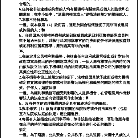
合理的。
6.任何被非法逮捕或拘留的人均有權獲得有關當局或個人的賠償和公
開道歉；在本小節中，“適當的權限或人”是指法律規定的權限或人。
7.本條不得解釋為─
一種。就本條第（4）款而言，適用於因合理懷疑犯了死罪而被逮捕
或拘留的人；和
b。僅僅因為其授權將聯邦武裝部隊成員或尼日利亞警察部隊成員拘
留不超過三個月，以執行武裝部隊軍官的判決而使任何法律無效聯邦
或尼日利亞警察部隊，應判處其有罪的拘留。
36。
1.在確定其公民權利和義務，包括由任何政府或當局提出或針對任何
政府或當局提出的任何問題或決定時，一個人應有權在合理的時間內
由依法設立並由以下機構組成的法院或其他法庭進行公正的聽證確保
其獨立性和公正性的方式。
2.在不損害本節上述規定的前提下，法律僅因其賦予政府或權力機構
確定在實施法律時影響或可能影響公民權利和義務的問題的權力而無
效。任何人，如該法律─
一種。為權利和義務可能受到影響的人提供機會，在管理當局作出影
響該人的決定之前向管理當局作出陳述；和
b。沒有包含使管理機構的決定具有最終決定性的條款。
3.與本條第（1）款所述事項有關的法院程序或任何法庭程序（包括
宣布法院或法庭的決定）應公開進行。
4.每當有人被指控犯有刑事罪時，除非該指控被撤消，否則他應有權
在合理的時間內由法院或法庭在公開場合進行公正的聽證：
規定─
一種。為了辯護，公共安全，公共秩序，公共道德，未滿十八歲的人