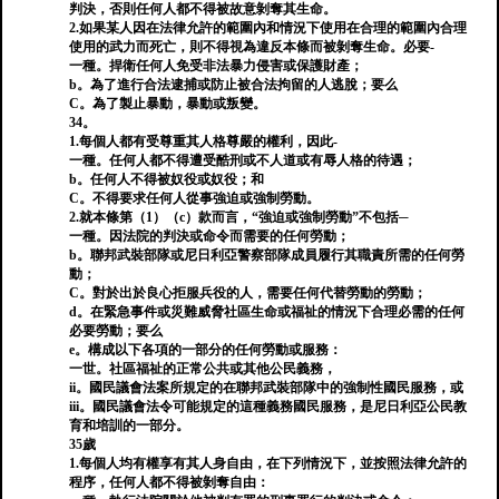
判決，否則任何人都不得被故意剝奪其生命。
2.如果某人因在法律允許的範圍內和情況下使用在合理的範圍內合理
使用的武力而死亡，則不得視為違反本條而被剝奪生命。必要-
一種。捍衛任何人免受非法暴力侵害或保護財產；
b。為了進行合法逮捕或防止被合法拘留的人逃脫；要么
C。為了製止暴動，暴動或叛變。
34。
1.每個人都有受尊重其人格尊嚴的權利，因此-
一種。任何人都不得遭受酷刑或不人道或有辱人格的待遇；
b。任何人不得被奴役或奴役；和
C。不得要求任何人從事強迫或強制勞動。
2.就本條第（1）（c）款而言，“強迫或強制勞動”不包括─
一種。因法院的判決或命令而需要的任何勞動；
b。聯邦武裝部隊或尼日利亞警察部隊成員履行其職責所需的任何勞
動；
C。對於出於良心拒服兵役的人，需要任何代替勞動的勞動；
d。在緊急事件或災難威脅社區生命或福祉的情況下合理必需的任何
必要勞動；要么
e。構成以下各項的一部分的任何勞動或服務：
一世。社區福祉的正常公共或其他公民義務，
ii。國民議會法案所規定的在聯邦武裝部隊中的強制性國民服務，或
iii。國民議會法令可能規定的這種義務國民服務，是尼日利亞公民教
育和培訓的一部分。
35歲
1.每個人均有權享有其人身自由，在下列情況下，並按照法律允許的
程序，任何人都不得被剝奪自由：