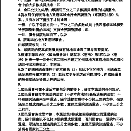
C。然後，全民投票的結果將由州內所有地方政府議會中多數地方議
會中的大多數成員批准；和
d。全民公決的結果由眾議院三分之二多數議員通過的決議批准。
4.旨在對任何現有地方政府區域進行邊界調整的《眾議院法律》法
案，只有在以下情況下才能通過：
一種。在以下每個方面中，三分之二的多數成員（代表需求區域和受
邊界調整影響的區域）支持邊界調整請求，即-
一世。議會就該地區而言，以及
ii。該地區的地方政府理事會，
由眾議院收到；和
b。眾議院的簡單多數議員就有關地區通過了邊界調整提案。
5.根據本節通過的《國民議會法》應就本《憲法》第3節以及《憲
法》附表一第一部分和第二部分所規定的州或地方政府地區的名稱和
總部作出相應規定。本憲法。
6.為了使國民議會能夠行使本條第（5）款賦予它的權力，各議會眾
議院應在根據本條第（3）款設立更多地方政府區域後，向國民議會
的每個眾議院提供足夠的回報。
9。
1.國民議會可在不違反本條規定的前提下，修改本憲法的任何規定。
2.國民議會修改本憲法的法案（不是本憲法第8條所適用的法案）不
得在國民議會兩院中通過，除非該提案獲得不少於三票的支持。佔眾
議院全體成員的三分之二多數，並經眾議院決議通過，不少於三分之
二的州。
3.國民議會為改變本條，本憲法第8條或第四章的規定而通過的法
案，除非國會以不低於10票的讚成票通過，否則國會任一議院均不得
通過。眾議院全體議員的五分之四多數，並經眾議院決議通過，不少
於所有國家的三分之二。