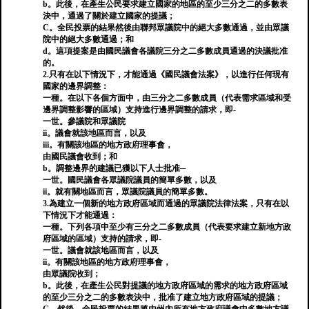
b。此後，在產生公民要求建立國家的地區的至少三分之二的多數表
決中，通過了關於建立國家的提議；
C。全民投票的結果然後由聯邦眾議院中的絕大多數通過，並由眾議
院中的絕大多數通過；和
d。這項提案是由國民議會各議院三分之二多數成員通過的決議批准
的。
2.只有在以下情況下，才能通過《國民議會法案》，以進行任何現有
國家的邊界調整：
一種。在以下各個方面中，由三分之二多數成員（代表需求區域和受
邊界調整影響的區域）支持進行邊界調整的請求，即-
一世。參議院和眾議院
ii。議會就該地區而言，以及
iii。有關該地區的地方政府理事會，
由國民議會收到；和
b。調整邊界的建議已獲以下人士批准─
一世。國民議會各眾議院議員的簡單多數，以及
ii。就有關地區而言，眾議院議員的簡單多數。
3.為建立一個新的地方政府區域而通過的眾議院法律法案，只有在以
下情況下才能通過：
一種。下列各項中至少有三分之二多數成員（代表要求建立新地方政
府區域的區域）支持的請求，即-
一世。議會就該地區而言，以及
ii。有關該地區的地方政府理事會，
由眾議院收到；
b。此後，在產生公民對提議的地方政府區域的需求的地方政府區域
的至少三分之二的多數表決中，批准了建立地方政府區域的提議；