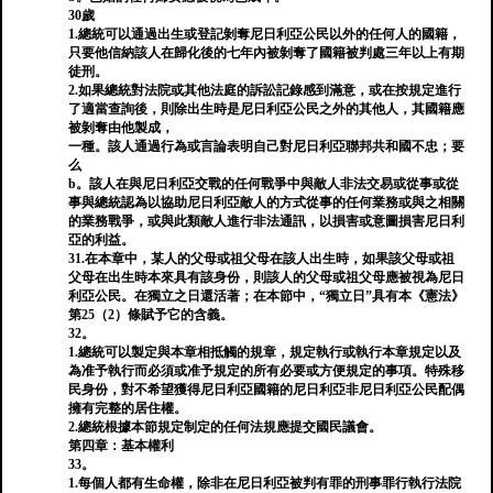
30歲
1.總統可以通過出生或登記剝奪尼日利亞公民以外的任何人的國籍，
只要他信納該人在歸化後的七年內被剝奪了國籍被判處三年以上有期
徒刑。
2.如果總統對法院或其他法庭的訴訟記錄感到滿意，或在按規定進行
了適當查詢後，則除出生時是尼日利亞公民之外的其他人，其國籍應
被剝奪由他製成，
一種。該人通過行為或言論表明自己對尼日利亞聯邦共和國不忠；要
么
b。該人在與尼日利亞交戰的任何戰爭中與敵人非法交易或從事或從
事與總統認為以協助尼日利亞敵人的方式從事的任何業務或與之相關
的業務戰爭，或與此類敵人進行非法通訊，以損害或意圖損害尼日利
亞的利益。
31.在本章中，某人的父母或祖父母在該人出生時，如果該父母或祖
父母在出生時本來具有該身份，則該人的父母或祖父母應被視為尼日
利亞公民。在獨立之日還活著；在本節中，“獨立日”具有本《憲法》
第25（2）條賦予它的含義。
32。
1.總統可以製定與本章相抵觸的規章，規定執行或執行本章規定以及
為准予執行而必須或准予規定的所有必要或方便規定的事項。特殊移
民身份，對不希望獲得尼日利亞國籍的尼日利亞非尼日利亞公民配偶
擁有完整的居住權。
2.總統根據本節規定制定的任何法規應提交國民議會。
第四章：基本權利
33。
1.每個人都有生命權，除非在尼日利亞被判有罪的刑事罪行執行法院