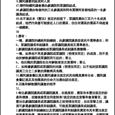
A.國民議會的組成和人員
47.聯邦制國民議會應由參議院和眾議院組成。
48.參議院應由每個州的三名參議員和阿布賈聯邦首都地區的一名參
議員組成。
49.在不違反本《憲法》規定的前提下，眾議院應由三百六十名成員
組成，他們代表盡可能接近人口的選區，但任何選區的選區不得超過
一個國家。
50
1.應有：
一種。參議院的總統和副總統，由參議院議員從彼此中選舉產生；和
b。眾議院議長和副議長，由眾議院議員相互選舉產生。
2.參議院議長或副總統或眾議院議長或副議長應撤職—
一種。如果他不再是參議院或眾議院（視情況而定）的成員，則不是
由於解散參議院或眾議院而引起的；要么
b。他任職的眾議院在任何解散後首次當選時；要么
C。如根據參議院或眾議院的決議（視情況而定）以不低於該眾議院
議員三分之二多數的票數將其免職。
51.國民議會書記員及國民議會法規定的其他職員應有任命，國民議
會書記員及其他職員的任命方法應由該法規定。
B.召集和解散國民議會的程序
52。
1.每位參議院議員或眾議院議員，在就座前，應宣布本憲法規定的財
產和債務，並隨後接受並同意附表7規定的效忠宣誓和會員誓言。該
憲法在參議院議長或眾議院議長之前視情況而定，但在宣誓之前，議
員可參選參議院議長和副議長。可能是眾議院議長或副議長。
2.參議院議長和副總統以及眾議院議長和副議長應宣布其本憲法規定
的資產和負債，隨後接受並同意上述宣誓效忠和會員宣誓。在國民議