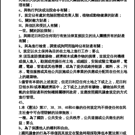
死者的人以及在清盤過程中的法人團體或法人團體的財產的歸屬和管
理有關；
e。與執行判決或法院命令有關；
F。規定佔有處於危險狀態或危害人類，植物或動物健康的財產；
G。關於敵方財產；
H。與信託和受託人有關；
一世。關於訴訟限制；
j。與歸尼日利亞任何現行有效法律直接設立的法人團體所有的財產
有關；
k。與為進行檢查，調查或詢問而臨時佔有財產有關；
l。規定以水土保持為目的在土地上進行工作；要么
米 須迅速賠償建築物，經濟樹木或農作物的損壞，並規定任何機構
或個人進入，勘測或挖掘任何土地，或鋪設，安裝或豎立電線桿，電
纜，電線，管道或其他導體，或為了提供或維持能源，燃料，水，污
水，電信服務或其他公共設施或公共事業的供應或分配而在任何土地
上的建築物。
3.儘管有本節的上述規定，但尼日利亞任何土地之下或之上，尼日利
亞領水和/或專屬經濟區中，之下或之上的所有礦物，礦物油和天然
氣的全部財產和控制權歸屬聯邦政府，並應按照國民議會規定的方式
進行管理。
45。
1.本《憲法》第37、38、39、40和41條的任何規定均不得使任何在民
主社會中可合理辯解的法律無效：
一種。為了國防，公共安全，公共秩序，公共道德或公共衛生的利
益；要么
b。為了保護他人的權利和自由。
2.國民議會的行為不得僅因其規定在緊急時期採取降低本憲法第33或