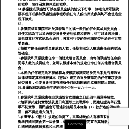
的程序，包括召集和休庭的程序。
61.參議院或眾議院可以在議員空缺的情況下行事，無權出席眾議院
議事程序或參加眾議院議事程序的任何人的出席或參與均不會使這些
程序無效。
62。
1.參議院或眾議院可出於其特殊目的或一般目的任命其成員委員會，
以使其認為可以通過該委員會更好地規範和管理，並可以通過決議，
法規或其他方式認為合適時，將其可行使的任何職能委託給任何此類
委員會。
2.根據本條任命的委員會成員人數，任期和法定人數應由任命的眾議
院確定。
3.參議院和眾議院應任命一個財政聯合委員會，由每個眾議院任命的
同等人數的成員組成，並可以根據本條的規定任命任何其他聯合委員
會。
4.本節的任何規定均不得解釋為授權該眾議院將決定法案是否應通過
法律或確定其有權根據本《憲法》規定通過決議確定的任何事項委派
給委員會，但委員會可能有權就任何此類問題向眾議院提出建議。
63.參議院和眾議院每年的任期不少於一百八十一天。
64。
1.參議院和眾議院應在自眾議院首次開會之日起四年屆滿時解散。
2.如果聯邦處於實際涉及尼日利亞領土的戰爭中，而總統認為舉行選
舉不切實際，國民議會可通過決議延長本條第（1）款所述的四年時
區，但不得超過六個月。
3.在遵守本《憲法》規定的前提下，當選總統的人有權宣誓就職後宣
誓舉行國民議會第一屆會議，或根據本節的規定宣布其解散。 。
Go to top
C.國民議會議員資格和出席權