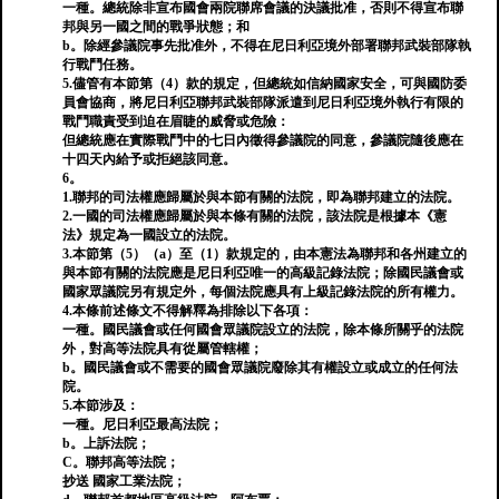
一種。總統除非宣布國會兩院聯席會議的決議批准，否則不得宣布聯
邦與另一國之間的戰爭狀態；和
b。除經參議院事先批准外，不得在尼日利亞境外部署聯邦武裝部隊執
行戰鬥任務。
5.儘管有本節第（4）款的規定，但總統如信納國家安全，可與國防委
員會協商，將尼日利亞聯邦武裝部隊派遣到尼日利亞境外執行有限的
戰鬥職責受到迫在眉睫的威脅或危險：
但總統應在實際戰鬥中的七日內徵得參議院的同意，參議院隨後應在
十四天內給予或拒絕該同意。
6。
1.聯邦的司法權應歸屬於與本節有關的法院，即為聯邦建立的法院。
2.一國的司法權應歸屬於與本條有關的法院，該法院是根據本《憲
法》規定為一國設立的法院。
3.本節第（5）（a）至（1）款規定的，由本憲法為聯邦和各州建立的
與本節有關的法院應是尼日利亞唯一的高級記錄法院；除國民議會或
國家眾議院另有規定外，每個法院應具有上級記錄法院的所有權力。
4.本條前述條文不得解釋為排除以下各項：
一種。國民議會或任何國會眾議院設立的法院，除本條所關乎的法院
外，對高等法院具有從屬管轄權；
b。國民議會或不需要的國會眾議院廢除其有權設立或成立的任何法
院。
5.本節涉及：
一種。尼日利亞最高法院；
b。上訴法院；
C。聯邦高等法院；
抄送 國家工業法院；