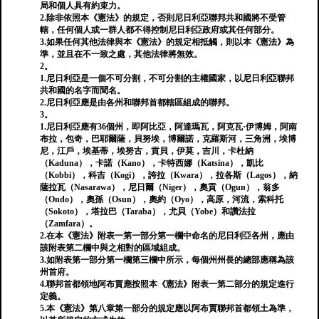
局和個人具有約束力。
2.除非依照本《憲法》的規定，否則尼日利亞聯邦共和國將不受管
轄，任何個人或一群人都不得控制尼日利亞政府或其任何部分。
3.如果任何其他法律與本《憲法》的規定相抵觸，則以本《憲法》為
準，並且在不一致之處，其他法律將無效。
2。
1.尼日利亞是一個不可分割，不可分割的主權國家，以尼日利亞聯邦
共和國的名字而聞名。
2.尼日利亞應是由各州和聯邦首都轄區組成的聯邦。
3。
1.尼日利亞應有36個州，即阿比亞，阿達瑪瓦，阿克瓦·伊博姆，阿南
布拉，包奇，巴耶爾薩，貝努埃，博爾諾，克羅斯河，三角洲，埃博
尼，江戶，埃基蒂，埃努古，貢貝，伊莫，吉川，卡杜納
（Kaduna），卡諾（Kano），卡特西娜（Katsina），凱比
（Kobbi），科吉（Kogi），誇拉（Kwara），拉各斯（Lagos），納
薩拉瓦（Nasarawa），尼日爾（Niger），奧貢（Ogun），翁多
（Ondo），奧孫（Osun），奧約（Oyo），高原，河流，索科托
（Sokoto），塔拉巴（Taraba），尤貝（Yobe）和讚法拉
（Zamfara）。
2.在本《憲法》附表一第一部分第一欄中命名的尼日利亞各州，應由
該附表第二欄中與之相對的區域組成。
3.如附表第一部分第一欄第三欄中所示，每個州州長的總部應稱為該
州首府。
4.聯邦首都領地阿布賈應按照本《憲法》附表一第二部分的規定進行
定義。
5.本《憲法》第八章第一部分的規定應以阿布賈聯邦首都領土為準，