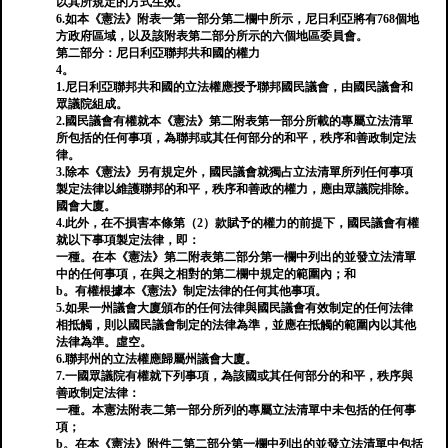
以其所規定的方式生效。
6.如本《憲法》附表一第一部分第二欄中所示，尼日利亞將有768個地
方政府區域，以及該附表第二部分所示的六個地區委員會。
第二部分：尼日利亞聯邦共和國的權力
4。
1.尼日利亞聯邦共和國的立法權應授予聯邦國民議會，由國民議會和
眾議院組成。
2.國民議會有權就本《憲法》第二附表第一部分所載的專屬立法清單
所包括的任何事項，為聯邦或其任何部分的和平，秩序和善政制定法
律。
3.除本《憲法》另有規定外，國民議會就獨占立法清單所列任何事項
製定法律以維護聯邦的和平，秩序和善政的權力，應由眾議院排除。
國會大廈。
4.此外，在不損害本條第（2）款賦予的權力的前提下，國民議會有權
就以下事項製定法律，即：
一種。在本《憲法》第二附表第二部分第一欄中列出的並發立法清單
中的任何事項，在與之相對的第二欄中規定的範圍內；和
b。有權根據本《憲法》制定法律的任何其他事項。
5.如果一州議會大廈頒布的任何法律與國民議會有效制定的任何法律
相抵觸，則以國民議會制定的法律為準，並應在抵觸​​的範圍內以其他
法律為準。虛空。
6.聯邦州的立法權應歸屬州議會大廈。
7.一國眾議院有權就下列事項，為該國或其任何部分的和平，秩序與
善政制定法律：
一種。本憲法附表二第一部分所列的專屬立法清單中未包括的任何事
項；
b。在本《憲法》附件二第二部分第一欄中列出的並發立法清單中包括