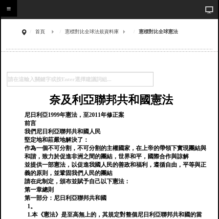
首頁
憲標對比全球法規資料庫
憲標對比全球憲法
奈及利亞聯邦共和國憲法
尼日利亞1999年憲法，至2011年修正案
前言
我們尼日利亞聯邦共和國人民
堅定地和莊嚴地解決了：
作為一個不可分割，不可分割的主權國家，在上帝的帶領下實現團結與
和諧，致力於促進非洲之間的團結，世界和平，國際合作與諒解
並提供一部憲法，以促進我國人民的善政和福利，遵循自由，平等與正
義的原則，並鞏固我們人民的團結
請在此制定，頒布並賦予自己以下憲法：
第一章總則
第一部分：尼日利亞聯邦共和國
1。
1.本《憲法》是至高無上的，其規定對整個尼日利亞聯邦共和國的當