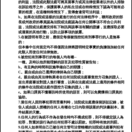
的利益，法院或此類法庭可將其當事方或其法律從業者以外的人排除
在訴訟程序之外，保護當事人的私生活或在特殊情況下認為可能有必
要的程度，在這種特殊情況下，宣傳會違背司法利益；
b。如果在法院或這樣的法庭進行的任何法律程序中，聯邦政府的部
長或州政府的專員認為法院或法庭認為任何公開事項不符合公共利
益，法院或法庭應安排私下聆訊與該事項有關的證據，並應採取必要
或適當的其他行動，以防止該事項的披露。
5.在被證明有罪之前，應假定每個被指控犯有刑事罪行的人是無辜
的：
但本條中任何規定均不得僅因法律將證明特定事實的負擔強加給任何
此類人而使任何法律無效。
6.被控犯有刑事罪行的每個人均有權─
一種。及時以他所能理解的語言及犯罪性質被告知；
b。有足夠的時間和設施準備自己的辯護；
C。親自或由自己選擇的律師為自己辯護；
d。親自或由其法律執業者在任何法院或法庭審查控方召集的證人，
並出席庭審並對證人進行審查，以與在法庭或法庭上適用的條件相同
的條件在法院或法庭作證控方召集的證人；和
e。如果口譯員不懂審訊時所使用的語言，則可以免費獲得口譯員的
協助。
7.當任何人因刑事犯罪而受審判時，法院或法庭應保留訴訟記錄，被
告人或由該人授權的任何人有權在七日內取得該案的判決書副本。案
件結案的天數。
8.任何人的行為或不作為在發生時均不構成犯罪，則不得裁定該人為
犯罪，對重於該行為的任何犯罪不處以罰款。犯罪時有效的刑罰。
9.任何人如表明自己已被任何主管司法管轄權的法院或法庭審判犯有