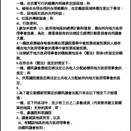
一種。在切實可行的範圍內明確界定該區域；和
b。確保在合理合理的合理範圍內，在定義該區域時應注意以下事項：
一世。該地區社區的共同利益；
ii。社區的傳統協會；和
iii。行政便利。
3.參加本節第（2）款所指地區的經濟計劃和發展，應由州內地方政府
理事會負責，為此，應通過頒布的法律設立經濟計劃委員會由州議會
大廈。
4.一國政府應確保每個有權在眾議院選舉中被投票或被投票的人都有
權在地方政府理事會的選舉中被投票或被投票。
5.法律賦予地方政府理事會的職能應包括本《憲法》附表4所規定的職
能。
6.在符合本《憲法》規定的情況下─
一種。國民議會應規定將法定公共收入分配給聯邦地方政府理事會的
規定；和
b。州眾議院應規定將法定公共收入分配給州內地方政府理事會的規
定。
8。
1.為了建立新國家而製定的國民議會法案只有在以下情況下才能通
過：
一種。在下列各項中，至少有三分之二多數成員（代表要求建立新國
家的地區）支持的請求，即：
一世。參議院和眾議院
ii。議會就該地區而言，以及
iii。有關該地區的地方政府理事會，
由國民議會收到；