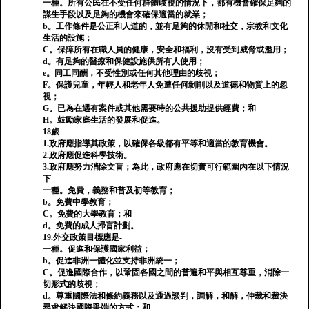
一種。所有公民在不受任何群體歧視的情況下，都有機會確保足夠的
謀生手段以及足夠的機會來確保適當的就業；
b。工作條件是公正和人道的，並有足夠的休閒和社交，宗教和文化
生活的設施；
C。保障所有在職人員的健康，安全和福利，沒有受到威脅或濫用；
d。有足夠的醫療和保健設施供所有人使用；
e。同工同酬，不受性別或任何其他理由的歧視；
F。保護兒童，年輕人和老年人免遭任何剝削以及道德和物質上的忽
視；
G。已為在遇有案件或其他需要時的公共援助提供經費；和
H。鼓勵家庭生活的發展和促進。
18歲
1.政府應指導其政策，以確保各級都有平等和適當的教育機會。
2.政府應促進科學技術。
3.政府應努力消除文盲；為此，政府應在切實可行範圍內在以下情況
下─
一種。免費，義務和普及初等教育；
b。免費中學教育；
C。免費的大學教育；和
d。免費的成人掃盲計劃。
19.外交政策目標應是-
一種。促進和保護國家利益；
b。促進非洲一體化並支持非洲統一；
C。促進國際合作，以鞏固各國之間的普遍和平與相互尊重，消除一
切形式的歧視；
d。尊重國際法和條約義務以及通過談判，調解，和解，仲裁和裁決
尋求解決國際爭端的方式；和