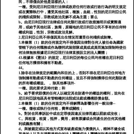
民，不得僅由於他是這樣的人：
一種。受到尼日利亞現行法律或政府任何行政或行政行為的明文規定
或在實際執行中，遭受其他社區，種族，血統，性別的尼日利亞公民
的殘疾或限制，宗教或政治見解不成為主題；要么
b。由尼日利亞現行法律或任何此類行政或行政措施明示或實際適
用，或給予其他社區，族裔，原籍地的尼日利亞公民不享有的任何特
權或利益，性別，宗教或政治見解。
2.尼日利亞公民不得僅因其出生情況而遭受任何殘疾或剝奪。
3.本條第（1）款的任何規定均不得僅因法律對任何人被任命為國家
管轄下的任何職務或作為聯邦武裝部隊成員或成員而施加限制時使任
何法律無效根據尼日利亞現行法律直接設立的法人團體；
43.根據本《憲法》的規定，尼日利亞的每位公民均有權在尼日利亞
任何地方獲得和擁有不動產。
44。
1.除非在法律規定的範圍內和目的上，否則不得在尼日利亞任何地方
強制擁有動產或不動產的任何權益，並且不得強制獲得任何此類財產
的所有權或權益。 ， 除其他事項外-
一種。因此要求及時付款；和
b。給予要求賠償的任何人以確定其在財產中的權益的權利，並向在
尼日利亞該地區具有管轄權的法院或法庭或機構賠償金額。
2.本條第（1）款的任何規定均不得解釋為影響任何一般法律─
一種。徵收或執行任何稅，費率或關稅；
b。對於在民事訴訟中或在定罪後因違反法律而處以罰款或沒收；
C。與租賃，租賃，抵押，費用，銷售票據或合同產生的任何其他權
利或義務有關；
d。與被裁定或以其他方式宣布破產或無力償債的人，精神不健全或