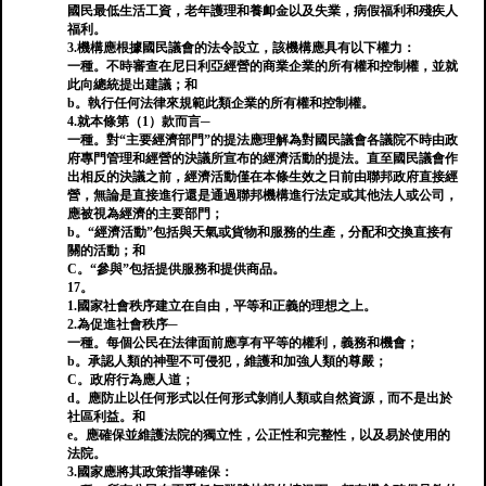
國民最低生活工資，老年護理和養卹金以及失業，病假福利和殘疾人
福利。
3.機構應根據國民議會的法令設立，該機構應具有以下權力：
一種。不時審查在尼日利亞經營的商業企業的所有權和控制權，並就
此向總統提出建議；和
b。執行任何法律來規範此類企業的所有權和控制權。
4.就本條第（1）款而言─
一種。對“主要經濟部門”的提法應理解為對國民議會各議院不時由政
府專門管理和經營的決議所宣布的經濟活動的提法。直至國民議會作
出相反的決議之前，經濟活動僅在本條生效之日前由聯邦政府直接經
營，無論是直接進行還是通過聯邦機構進行法定或其他法人或公司，
應被視為經濟的主要部門；
b。“經濟活動”包括與天氣或貨物和服務的生產，分配和交換直接有
關的活動；和
C。“參與”包括提供服務和提供商品。
17。
1.國家社會秩序建立在自由，平等和正義的理想之上。
2.為促進社會秩序─
一種。每個公民在法律面前應享有平等的權利，義務和機會；
b。承認人類的神聖不可侵犯，維護和加強人類的尊嚴；
C。政府行為應人道；
d。應防止以任何形式以任何形式剝削人類或自然資源，而不是出於
社區利益。和
e。應確保並維護法院的獨立性，公正性和完整性，以及易於使用的
法院。
3.國家應將其政策指導確保：