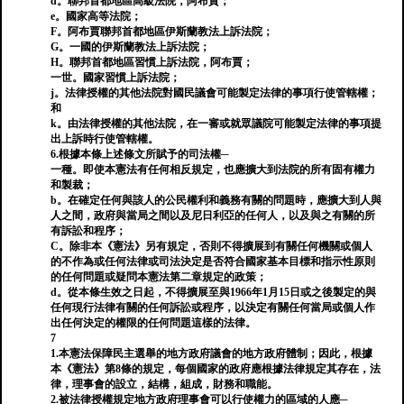
d。聯邦首都地區高級法院，阿布賈；
e。國家高等法院；
F。阿布賈聯邦首都地區伊斯蘭教法上訴法院；
G。一國的伊斯蘭教法上訴法院；
H。聯邦首都地區習慣上訴法院，阿布賈；
一世。國家習慣上訴法院；
j。法律授權的其他法院對國民議會可能製定法律的事項行使管轄權；
和
k。由法律授權的其他法院，在一審或就眾議院可能製定法律的事項提
出上訴時行使管轄權。
6.根據本條上述條文所賦予的司法權─
一種。即使本憲法有任何相反規定，也應擴大到法院的所有固有權力
和製裁；
b。在確定任何與該人的公民權利和義務有關的問題時，應擴大到人與
人之間，政府與當局之間以及尼日利亞的任何人，以及與之有關的所
有訴訟和程序；
C。除非本《憲法》另有規定，否則不得擴展到有關任何機關或個人
的不作為或任何法律或司法決定是否符合國家基本目標和指示性原則
的任何問題或疑問本憲法第二章規定的政策；
d。從本條生效之日起，不得擴展至與1966年1月15日或之後製定的與
任何現行法律有關的任何訴訟或程序，以決定有關任何當局或個人作
出任何決定的權限的任何問題這樣的法律。
7
1.本憲法保障民主選舉的地方政府議會的地方政府體制；因此，根據
本《憲法》第8條的規定，每個國家的政府應根據法律規定其存在，法
律，理事會的設立，結構，組成，財務和職能。
2.被法律授權規定地方政府理事會可以行使權力的區域的人應─