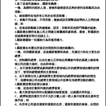
3.為了促進民族融合，國家有義務：
一種。為聯邦內部的人員，貨物和服務提供足夠的便利並鼓勵其自由
流動；
b。確保聯邦各地所有公民的全部居留權；
C。鼓勵不同血統，不同宗教，種族或語言聯繫或紐帶的人之間的婚
姻；和
d。促進或鼓勵建立跨越種族，語言，宗教和其他部門障礙的協會。
4.國家應在聯邦各族人民之間建立歸屬感和參與感，最後，對國家的
忠誠應凌駕於部分忠誠之上。
5.國家應廢除一切腐敗行為和濫用權力。
16。
1.國家應在本憲法所規定的理想和目標的範圍內─
一種。利用國家資源，促進國家繁榮和高效，充滿活力和自力更生的
經濟；
b。控制國民經濟，以在社會公正和地位與機會均等的基礎上確保每
個公民的最大福利，自由和幸福；
C。在不損害其經營或參與經濟主要領域以外的經濟領域的權利的情
況下，管理和經營經濟的主要領域；
d。在不損害任何人參與經濟主要領域內的經濟領域的權利的情況
下，保護每個公民在經濟主要領域以外從事任何經濟活動的權利。
2.國家應指導其政策以確保：
一種。促進有計劃和均衡的經濟發展；
b。最大限度地利用和分配國家的物質資源，以維護共同利益；
C。經濟制度的運作方式不允許少數人或一群人集中財富或生產和交
換手段；和
d。向所有公民提供適當和適當的住房，適當和適當的食物，合理的