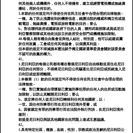
何其他個人或機構外，任何人不得擁有，建立或經營電視機或無線廣
播站，用於任何目的。
3.本節的任何規定均不得使任何在民主社會中合理合理的法律無效─
一種。為了防止洩露收到的機密信息，維護法院的權威和獨立性或規
範電話，無線廣播，電視或放映電影的目的；要么
b。對在聯邦政府或國家政府下任的人員，聯邦武裝部隊成員或尼日
利亞警察部隊或其他依法設立的政府安全部門或機構施加限制。
40.每個人都有權自由集會並與他人結社，特別是，他可以組建或屬
於任何政黨，工會或任何其他協會，以保護其利益：
但本節的規定不得減損本憲法賦予獨立國家選舉委員會關於該委員會
不認可的政黨的權力。
41。
1.尼日利亞的每個公民都有權在整個尼日利亞自由移動並居住在尼日
利亞的任何部分，不得將尼日利亞公民驅逐出尼日利亞或拒絕進入尼
日利亞或從那裡離開。
2.本條第（1）款的任何規定均不得使任何在民主社會中合理合理的
法律無效─
一種。對已實施或合理懷疑已實施刑事犯罪的任何人的住所或活動施
加限制，以防止其離開尼日利亞；要么
b。規定將任何人從尼日利亞轉移到任何其他國家，以：
一世。因任何刑事罪行而在尼日利亞境外受審，或
ii。因被裁定有罪的刑事罪行而在法院外執行判決，在尼日利亞境外
服刑：
前提是尼日利亞與該其他國家在此問題上達成互惠協議。
42。
1.具有特定社區，種族，血統，性別，宗教或政治見解的尼日利亞公