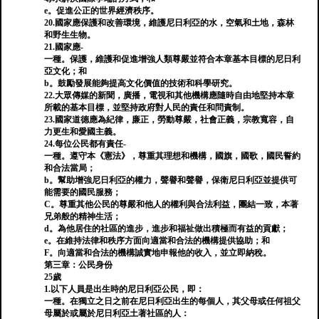
e。促進公正的世界經濟秩序。
20.國家應保護和改善環境，維護尼日利亞的水，空氣和土地，森林
和野生生物。
21.國家應-
一種。保護，維護和促進增強人類尊嚴並符合本章基本目標的尼日利
亞文化；和
b。鼓勵發展能夠提高文化價值的技術和科學研究。
22.大眾傳媒的新聞，廣播，電視和其他機構應隨時自由地堅持本章
所載的基本目標，並堅持政府對人民的責任和問責制。
23.國家道德應為紀律，廉正，勞動尊嚴，社會正義，宗教寬容，自
力更生和愛國主義。
24.每位公民都有責任-
一種。遵守本《憲法》，尊重其理想和機構，國旗，國歌，國民誓約
和合法當局；
b。幫助增強尼日利亞的權力，聲譽和聲譽，保衛尼日利亞並提供可
能需要的國民服務；
C。尊重其他公民的尊嚴和他人的權利與合法利益，團結一致，本著
兄弟般的精神生活；
d。為他居住的社區的進步，進步和福祉做出積極而有益的貢獻；
e。在維持法律和秩序方面向適當和合法的機構提供協助；和
F。向適當和合法的機構誠實地申報他的收入，並立即納稅。
第三章：公民身份
25歲
1.以下人員是出生時的尼日利亞公民，即：
一種。在獨立之日之前在尼日利亞出生的每個人，其父母或任何祖父
母屬於或屬於尼日利亞土著社區的人：