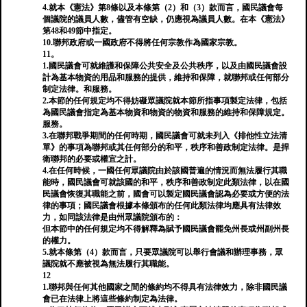
4.就本《憲法》第8條以及本條第（2）和（3）款而言，國民議會每
個議院的議員人數，儘管有空缺，仍應視為議員人數。在本《憲法》
第48和49節中指定。
10.聯邦政府或一國政府不得將任何宗教作為國家宗教。
11。
1.國民議會可就維護和保障公共安全及公共秩序，以及由國民議會設
計為基本物資的用品和服務的提供，維持和保障，就聯邦或任何部分
制定法律。和服務。
2.本節的任何規定均不得妨礙眾議院就本節所指事項製定法律，包括
為國民議會指定為基本物資和物資的物資和服務的維持和保障規定。
服務。
3.在聯邦戰爭期間的任何時期，國民議會可就未列入《排他性立法清
單》的事項為聯邦或其任何部分的和平，秩序和善政制定法律。是捍
衛聯邦的必要或權宜之計。
4.在任何時候，一國任何眾議院由於該國普遍的情況而無法履行其職
能時，國民議會可就該國的和平，秩序和善政制定此類法律，以在國
民議會恢復其職能之前，國會可以製定國民議會認為必要或方便的法
律的事項；國民議會根據本條頒布的任何此類法律均應具有法律效
力，如同該法律是由州眾議院頒布的：
但本節中的任何規定均不得解釋為賦予國民議會罷免州長或州副州長
的權力。
5.就本條第（4）款而言，只要眾議院可以舉行會議和辦理事務，眾
議院就不應被視為無法履行其職能。
12
1.聯邦與任何其他國家之間的條約均不得具有法律效力，除非國民議
會已在法律上將這些條約制定為法律。