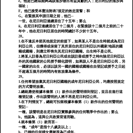
e。他是已經或能夠為該進步做出有益貢獻的人；尼日利亞的進步與
福祉；
F。他已接受本憲法附表7規定的效忠宣誓；和
G。在緊接其申請日期之前，他已─
一世。在尼日利亞連續居住了十五年；要么
ii。在尼日利亞連續居住了十二個月，在緊接該十二個月之前的二十
年中，他在尼日利亞居住的時間總計不少於十五年。
28。
1.在不違反本節其他規定的前提下，如果某人不是出生時就成為尼日
利亞公民，但獲得或保留了其所居住的尼日利亞以外國家/地區的國
籍或國籍，則應立即喪失其尼日利亞國籍。出生時不是公民。
2.將某人註冊為尼日利亞公民或在該註冊或授予之時向除尼日利亞以
外的其他國家的公民授予歸化證明，如果該人不是尼日利亞公民，另
一國家的出生，必須以該另一國的國籍或國籍在自登記或授予之日起
不超過五個月的時間內有效放棄為條件。
29。
1.任何希望放棄其尼日利亞國籍的成年尼日利亞公民，均應按照規定
的方式聲明放棄。
2.總統應使根據本條第（1）款作出的聲明得到登記，並且在進行這
種登記後，作出該聲明的人將不再是尼日利亞公民。
3.在下列情況下，總統可扣留根據本條第（1）款作出的任何聲明的
登記─
一種。該聲明是在尼日利亞實際參與的任何戰爭中作出的；要么
b。他認為，這與公共政策背道而馳。
4.就本條第（1）款而言─
一種。“成年”是指十八歲及以上；
b。已婚的任何婦女應被視為已成年。