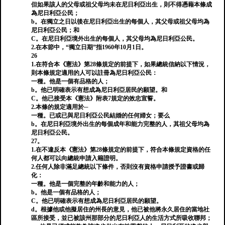
但如果該人的父母或祖父母均未在尼日利亞出生，則不得憑藉本條成
為尼日利亞公民；
b。在獨立之日以後在尼日利亞出生的每個人，其父母或祖父母均為
尼日利亞公民；和
C。在尼日利亞境外出生的每個人，其父母均為尼日利亞公民。
2.在本節中，“獨立日期”指1960年10月1日。
26
1.在符合本《憲法》第28條規定的前提下，如果總統信納以下情況，
則本條規定適用的人可以註冊為尼日利亞公民：
一種。他是一個有品格的人；
b。他已明確表示有想成為尼日利亞居民的願望。和
C。他已接受本《憲法》附表7規定的效忠宣誓。
2.本條的規定適用於─
一種。已或已與尼日利亞公民結婚的任何婦女；要么
b。在尼日利亞境外出生的每個成年和能力完整的人，其祖父母均為
尼日利亞公民。
27。
1.在不違反本《憲法》第28條規定的前提下，符合本條規定資格的任
何人都可以向總統申請入籍證明。
2.任何人除非滿足總統以下條件，否則沒有資格申請授予證書或歸
化：
一種。他是一個完整的年齡和能力的人；
b。他是一個有品格的人；
C。他已明確表示有想成為尼日利亞居民的願望。
d。根據他或他擬居住的州長的意見，他已被他將永久居住的當地社
區所接受，並已被該州那部分的尼日利亞人的生活方式所吸收聯邦；