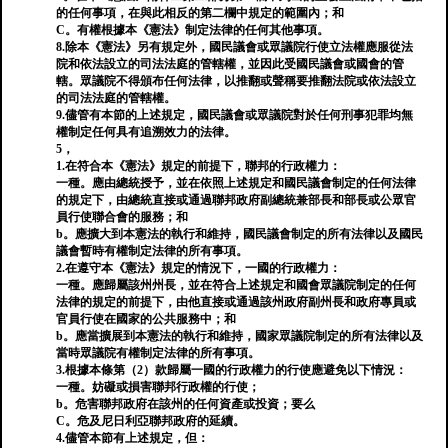
的任何事項，在與此相反的第二欄中規定的範圍內；和
C。有權根據本《憲法》制定法律的任何其他事項。
8.除本《憲法》另有規定外，國民議會或眾議院行使立法權應服從法
院和依法設立的司法法庭的管轄權，並因此受國民議會或國會的管
轄。眾議院不得頒布任何法律，以推翻或聲稱要推翻法院或依法設立
的司法法庭的管轄權。
9.儘管有本節的上述規定，國民議會或眾議院對於任何刑事犯罪均無
權制定任何具有追溯效力的法律。
5，
1.在符合本《憲法》規定的前提下，聯邦的行政權力：
一種。應由總統授予，並在依照上述規定和國民議會制定的任何法律
的規定下，由總統直接或通過聯邦政府副總統兼部長和部長或公眾官
員行使聯合會的服務；和
b。應擴大到本憲法的執行和維持，國民議會制定的所有法律以及國民
議會暫時有權制定法律的所有事項。
2.在遵守本《憲法》規定的情況下，一國的行政權力：
一種。應歸屬該州州長，並在符合上述規定和國會眾議院制定的任何
法律的規定的前提下，由他直接或通過該州政府副州長和政府專員或
官員行使在國家的公共服務中；和
b。應當擴展到本憲法的執行和維持，國家眾議院制定的所有法律以及
當時眾議院有權制定法律的所有事項。
3.根據本條第（2）款歸屬一國的行政權力的行使應避免以下情況：
一種。妨礙或損害聯邦行政權的行使；
b。危害聯邦政府在該州的任何資產或投資；要么
C。危及尼日利亞聯邦政府的延續。
4.儘管本節有上述規定，但：