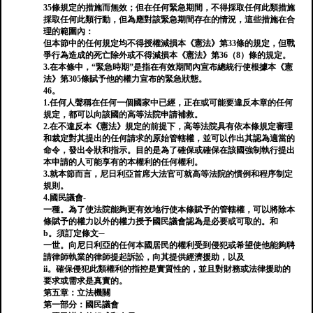
35條規定的措施而無效；但在任何緊急期間，不得採取任何此類措施
採取任何此類行動，但為應對該緊急期間存在的情況，這些措施在合
理的範圍內：
但本節中的任何規定均不得授權減損本《憲法》第33條的規定，但戰
爭行為造成的死亡除外或不得減損本《憲法》第36（8）條的規定。
3.在本條中，“緊急時期”是指在有效期間內宣布總統行使根據本《憲
法》第305條賦予他的權力宣布的緊急狀態。
46。
1.任何人聲稱在任何一個國家中已經，正在或可能要違反本章的任何
規定，都可以向該國的高等法院申請補救。
2.在不違反本《憲法》規定的前提下，高等法院具有依本條規定審理
和裁定對其提出的任何請求的原始管轄權，並可以作出其認為適當的
命令，發出令狀和指示。目的是為了確保或確保在該國強制執行提出
本申請的人可能享有的本權利的任何權利。
3.就本節而言，尼日利亞首席大法官可就高等法院的慣例和程序制定
規則。
4.國民議會-
一種。為了使法院能夠更有效地行使本條賦予的管轄權，可以將除本
條賦予的權力以外的權力授予國民議會認為是必要或可取的。和
b。須訂定條文─
一世。向尼日利亞的任何本國居民的權利受到侵犯或希望使他能夠聘
請律師執業的律師提起訴訟，向其提供經濟援助，以及
ii。確保侵犯此類權利的指控是實質性的，並且對財務或法律援助的
要求或需求是真實的。
第五章：立法機關
第一部分：國民議會