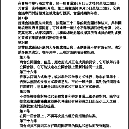
商會每年舉行兩次常會。第一屆會議於3月15日之後的星期二開始，
其會議一直持續到5月底。第二屆會議於10月15日星期二開始。它的
會議專門討論預算並就此進行投票。會議持續到年底。
第33條
普通會議按照法律規定，按照第三十二條的規定開始和結束。共和國
總統經政府首腦同意，可以通過一項法令召集眾議院特別會議，以決
定其開幕，結束和議程。共和國總統必鬚根據其所有成員的絕對多數
的要求召集該會議召開特別會議。
第34條
除非組成會議分庭的大多數成員出席，否則會議不能有效召開。決定
以多數票決定。在平局中，正在討論的項目被拒絕。
第35條
商會公開開會。但是，應政府或其五名成員的要求，它可以舉行非
公開會議。它可能決定在公開會議上重新討論同一主題。
第三十六條
投票以口頭方式進行，或以舉升和坐票方式進行，除非在選舉中，
否則以無記名投票方式表達意見。至於一般法律，當對信任問題進
行調查時，意見總是以唱名形式和可聽見的方式表達。
第37條
不信任權提案對每位代表在常會和特別會議上都是絕對的。除非從
提交給會議廳秘書處並將其傳達給有關部長之日起至少五天之後，
否則就無法討論該提案。
第38條
在同一屆會議上，不得再次提出經分庭拒絕的法案。
第三十九條
商會成員不得因其在任職期間表達的觀點和想法而受到起訴。