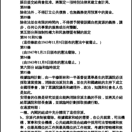
賬目提交給商會批准。將製定一項特別法律來建立會計局。
第88條
除依法外，不得訂立公共債務，也無義務使用預算中的資金。
第89條
除依法並在有限的時間內，不得授予開發該國自然資源的義務，讓
步，任何公共事業的服務或任何壟斷。
第五部分與強制性權力和民族聯盟有關的規定
第90 91和92條
（這些條款在1943年11月9日頒布的憲法中被廢止。）
第93條
（由1947年1月21日頒布的憲法廢除。）
第94條
（由1943年11月9日頒布的憲法廢止。）
第六部分 結論和臨時規定
第95條
根據臨時計劃，由一半穆斯林和一半基督徒選舉產生的眾議院必須
採取適當措施，消除政治派別主義，並在共和國總統的主持下成立
全國理事會，除了眾議院議長和總理外，政治，知識和社會名人也
是如此。
安理會的任務是研究並提出能夠消除宗派主義的手段，並將其介紹
給眾議院和部長會議，並就臨時計劃採取後續行動。
在過渡時期：
一種。內閣的組成中充分體現了這些宗派。
b。宗派代表制被廢除。根據國家和睦的需要，在公共就業，司法機
構，軍事和安全機構，公共組織和混合組織中採用司法管轄權和效
率，但最高職位的工作與最高職位的工作相當。考慮到管轄權和效