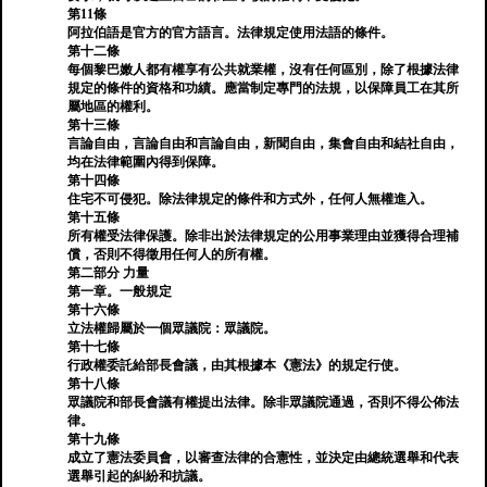
第11條
阿拉伯語是官方的官方語言。法律規定使用法語的條件。
第十二條
每個黎巴嫩人都有權享有公共就業權，沒有任何區別，除了根據法律
規定的條件的資格和功績。應當制定專門的法規，以保障員工在其所
屬地區的權利。
第十三條
言論自由，言論自由和言論自由，新聞自由，集會自由和結社自由，
均在法律範圍內得到保障。
第十四條
住宅不可侵犯。除法律規定的條件和方式外，任何人無權進入。
第十五條
所有權受法律保護。除非出於法律規定的公用事業理由並獲得合理補
償，否則不得徵用任何人的所有權。
第二部分 力量
第一章。一般規定
第十六條
立法權歸屬於一個眾議院：眾議院。
第十七條
行政權委託給部長會議，由其根據本《憲法》的規定行使。
第十八條
眾議院和部長會議有權提出法律。除非眾議院通過，否則不得公佈法
律。
第十九條
成立了憲法委員會，以審查法律的合憲性，並決定由總統選舉和代表
選舉引起的糾紛和抗議。