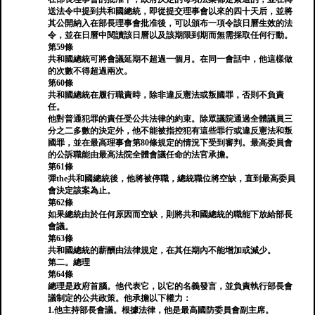
送法令中提到共和國總統，即從提交理事會以來的四十天后，並將
其公開納入在部長理事會批准後，可以頒布一項令該日曆生效的法
令，並在日曆中閱讀該日曆以及該期限到期而無需採取任何行動。
第59條
共和國總統可將會議延期不超過一個月。在同一會話中，他這樣做
的次數不得超過兩次。
第60條
共和國總統在履行職責時，除非違反憲法或叛國罪，否則不負責
任。
他對普通犯罪的責任受公共法律的約束。除眾議院通過全體議員三
分之二多數的決定外，他不能被指控犯有這些罪行或違反憲法和叛
國罪，並在最高理事會第80條規定的情況下受到審判。最高委員會
的公訴職能由最高法院全體會議任命的法官承擔。
第61條
彈the共和國總統後，他將被停職，總統職位將空缺，直到最高委員
會決定該案為止。
第62條
如果總統由於任何原因而空缺，則將共和國總統的職能下放給部長
會議。
第63條
共和國總統的薪酬由法律規定，在其任期內不能增加或減少。
第二。總理
第64條
總理是政府首腦。他代表它，以它的名義發言，並負責執行部長會
議制定的公共政策。他承擔以下權力：
1.他主持部長會議。根據法律，他是最高國防委員會副主席。