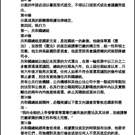
第47條
分庭的申請必須以書面形式提交。不得以口頭形式或在會議廳旁提
出。
第48條
分庭成員的薪酬應根據法律確定。
第四回。執行力
第一。共和國總統
第49條
共和國總統是國家元首，是祖國統一的象徵。他確保尊重《憲
法》，並按照《憲法》的規定維護黎巴嫩的獨立性，統一性和領土
完整。他主持高級國防委員會。他是受部長會議授權的武裝部隊總
司令。
共和國總統以無記名投票的方式選出，在第一輪投票中以三分之二
多數票通過眾議院。總統的任期為六年。自上屆任期結束以來，只
有六年後才能再次當選。任何人如果不符合當選眾議院的條件或被
禁止參選，則沒有資格擔任共和國總統。
所有公共行政機關，公共機構和其他公法公司中第一類或同等類別
的法官和公務員，在其行使公職期間以及辭職後的兩年內以及實際
離任的兩年內均無資格當選。終止其職能或退休日期。
第50條
共和國總統就職時，必鬚根據以下案文向議會宣誓效忠國家和憲
法：
“我向全能的上帝發誓要尊重黎巴嫩民族的憲法及其法律，並維護黎
巴嫩家園的獨立性和領土完整。”
第51條
共和國總統經商會批准後，根據憲法規定的時限頒布法律。他要求
發布它們，而無權對其進行修改或使任何人不受其規定的約束。