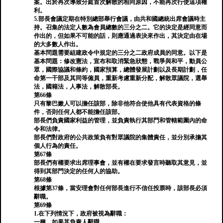
案。出於再次導致分庭首次解散的相同原因，不能再次行使這項權
利。
5.部長會議定期在特別總部舉行會議，由共和國總統出席會議時主
持。召集的法定人數為會員總數的三分之二。它的決定是經同意而
作出的，但如果不可能的話，則應通過表決來作出，其決定由在場
的大多數人作出。
基本問題需要組建政令中規定的三分之二政府成員的同意。以下是
基本問題：修改憲法，宣布和取消緊急狀態，戰爭與和平，動員公
眾，國際協議和條約，國家預算，總體發展計劃以及長期計劃，任
命第一干部及其同等僱員，重新考慮重新分配，解散眾議院，選舉
法，國籍法，人事法，解散部長。
第66條
只有黎巴嫩人可以擔任該部，除非他符合使他具有代表資格的條
件，否則任何人都不能擔任該部。
部長們負責國家利益的管理，並負責執行其部門和管轄範圍內的命
令和法律。
部長們對政府的公共政策負有對眾議院的集體責任，並分別承擔其
個人行為的責任。
第67條
部長們有權要求出席理事會，並有權在要求發言時聽取其意見，並
得到其部門決定的任何人的協助。
第68條
根據第37條，當安理會對任何部長進行不信任投票時，該部長必須
辭職。
第69條
1.在下列情況下，政府被視為辭職：
一種。如果其負責人辭職。