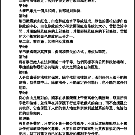
除非有法律規定，否則不得更改行政區域的邊界。
第4條
大黎巴嫩是一個共和國，首都是貝魯特。
第5條
黎巴嫩國旗由紅色，白色和紅色水平條紋組成。綠色的雪松佔據白色
條紋的中心。白色條紋的大小等於兩個紅色條紋的大小。雪松位於中
間，其頂點觸及紅色的上部條紋，其根部觸及紅色的下部條紋。雪鬆
的大小相當於白色條紋的三分之一。
第二章。黎巴嫩，其權利及其義務
第6條
黎巴嫩國籍及其獲得，保留和喪失的方式，應依法確定。
第7條
所有黎巴嫩人在法律面前一律平等。他們同樣享有公民和政治權利，
承擔義務和履行公共職責，彼此之間沒有任何區別。
第8條
人身自由受到法律的保障。除非依照法律規定，否則任何人都不能被
逮捕，監禁或中止。除依法外，不能確定任何罪行，也不能判處任何
罰款。
第9條
良心自由是絕對的。國家在承擔榮耀上帝至高者的義務時，尊重所有
宗教和信條，並保障在其保護下行使宗教儀式的自由，而不會擾亂公
共秩序。它也保證了人們的個人地位和宗教利益體系的尊重，無論他
們的信條如何。
第10條
教育是免費的，只要它不會干擾公共秩序，不違反道德規範並且不觸
及任何宗教或信條的尊嚴。只要社區遵守國家對公共教育規定的一般
要求，就可以建立自己的私立學校的權利不受侵犯。