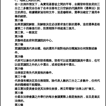
C。地區之間的比例。
在一次例外情況下，為實現基督徒之間的平等，全國登特登政府的三
分之二多數完全任命了在本法發布之日空缺的代議席和《選舉法》設
立的席位。根據國家迪坦特文件，這是穆斯林。選舉法確定了適用本
條的細節。
第25條
如果眾議院解散，則解散決定必須要求進行新的選舉。這些選舉是根
據第二十四條進行的，投票期限不得超過三個月。
第三章。一般規定
第26條
貝魯特是政府和眾議院的中心。
第27條
眾議院議員代表全國。他的選民不能對他的任職施加任何限製或條
件。
第28條
代表可以兼任代表和部長職務。部長可以從眾議院議員中選出，也可
以從眾議院之外的人中選出，或者從兩者中選出。
第29條
法律規定喪失代表資格的條件。
第三十條
代表僅有權決定其任務期限。除代表人數的三分之二多數外，任何代
表的職權都不能廢除。
建立憲法委員會並使其法律生效後，將立即廢除“法律上的”條文。
第31條
分庭在法律會議之外舉行的每次會議實際上都是無效的，並且是違反
法律的。
第32條