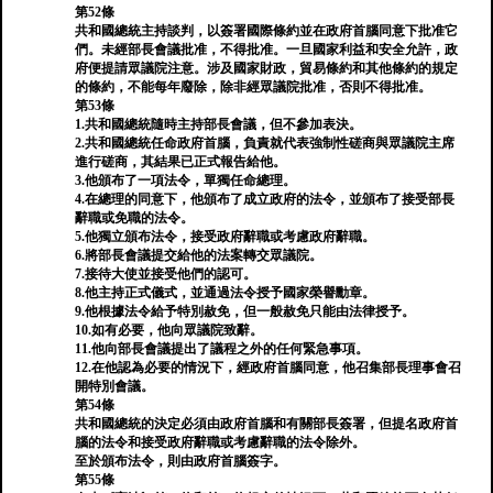
第52條
共和國總統主持談判，以簽署國際條約並在政府首腦同意下批准它
們。未經部長會議批准，不得批准。一旦國家利益和安全允許，政
府便提請眾議院注意。涉及國家財政，貿易條約和其他條約的規定
的條約，不能每年廢除，除非經眾議院批准，否則不得批准。
第53條
1.共和國總統隨時主持部長會議，但不參加表決。
2.共和國總統任命政府首腦，負責就代表強制性磋商與眾議院主席
進行磋商，其結果已正式報告給他。
3.他頒布了一項法令，單獨任命總理。
4.在總理的同意下，他頒布了成立政府的法令，並頒布了接受部長
辭職或免職的法令。
5.他獨立頒布法令，接受政府辭職或考慮政府辭職。
6.將部長會議提交給他的法案轉交眾議院。
7.接待大使並接受他們的認可。
8.他主持正式儀式，並通過法令授予國家榮譽勳章。
9.他根據法令給予特別赦免，但一般赦免只能由法律授予。
10.如有必要，他向眾議院致辭。
11.他向部長會議提出了議程之外的任何緊急事項。
12.在他認為必要的情況下，經政府首腦同意，他召集部長理事會召
開特別會議。
第54條
共和國總統的決定必須由政府首腦和有關部長簽署，但提名政府首
腦的法令和接受政府辭職或考慮辭職的法令除外。
至於頒布法令，則由政府首腦簽字。
第55條