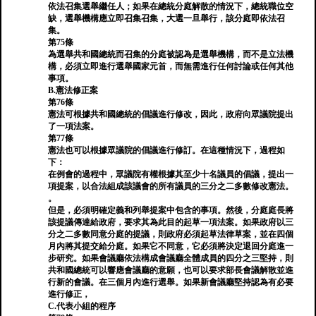
依法召集選舉繼任人；如果在總統分庭解散的情況下，總統職位空
缺，選舉機構應立即召集召集，大選一旦舉行，該分庭即依法召
集。
第75條
為選舉共和國總統而召集的分庭被認為是選舉機構，而不是立法機
構，必須立即進行選舉國家元首，而無需進行任何討論或任何其他
事項。
B.憲法修正案
第76條
憲法可根據共和國總統的倡議進行修改，因此，政府向眾議院提出
了一項法案。
第77條
憲法也可以根據眾議院的倡議進行修訂。在這種情況下，過程如
下：
在例會的過程中，眾議院有權根據其至少十名議員的倡議，提出一
項提案，以合法組成該議會的所有議員的三分之二多數修改憲法。
。
但是，必須明確定義和列舉提案中包含的事項。然後，分庭庭長將
該提議傳達給政府，要求其為此目的起草一項法案。如果政府以三
分之二多數同意分庭的提議，則政府必須起草法律草案，並在四個
月內將其提交給分庭。如果它不同意，它必須將決定退回分庭進一
步研究。如果會議廳依法構成會議廳全體成員的四分之三堅持，則
共和國總統可以響應會議廳的意願，也可以要求部長會議解散並進
行新的會議。在三個月內進行選舉。如果新會議廳堅持認為有必要
進行修正，
C.代表小組的程序