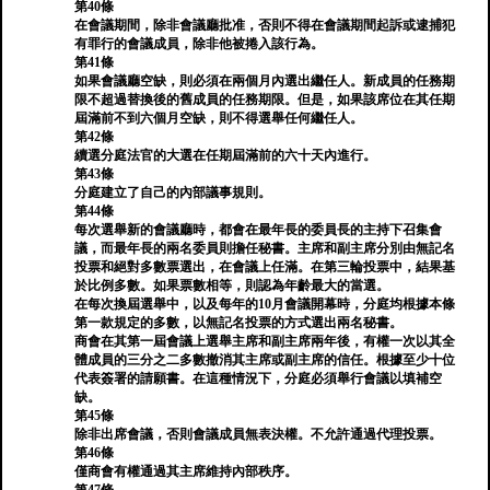
第40條
在會議期間，除非會議廳批准，否則不得在會議期間起訴或逮捕犯
有罪行的會議成員，除非他被捲入該行為。
第41條
如果會議廳空缺，則必須在兩個月內選出繼任人。新成員的任務期
限不超過替換後的舊成員的任務期限。但是，如果該席位在其任期
屆滿前不到六個月空缺，則不得選舉任何繼任人。
第42條
續選分庭法官的大選在任期屆滿前的六十天內進行。
第43條
分庭建立了自己的內部議事規則。
第44條
每次選舉新的會議廳時，都會在最年長的委員長的主持下召集會
議，而最年長的兩名委員則擔任秘書。主席和副主席分別由無記名
投票和絕對多數票選出，在會議上任滿。在第三輪投票中，結果基
於比例多數。如果票數相等，則認為年齡最大的當選。
在每次換屆選舉中，以及每年的10月會議開幕時，分庭均根據本條
第一款規定的多數，以無記名投票的方式選出兩名秘書。
商會在其第一屆會議上選舉主席和副主席兩年後，有權一次以其全
體成員的三分之二多數撤消其主席或副主席的信任。根據至少十位
代表簽署的請願書。在這種情況下，分庭必須舉行會議以填補空
缺。
第45條
除非出席會議，否則會議成員無表決權。不允許通過代理投票。
第46條
僅商會有權通過其主席維持內部秩序。