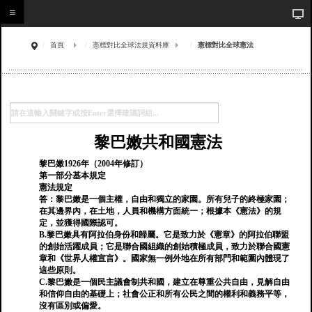
首頁
憲標對比全球法規資料庫
憲標對比全球憲法
黎巴嫩共和國憲法
黎巴嫩1926年（2004年修訂）
第一部分基本規定
憲法規定
答：黎巴嫩是一個主權，自由和獨立的家園。所有兒子的終極家園；
在其邊界內，在土地，人員和機構方面統一；根據本《憲法》的規
定，並獲得國際認可。
B.黎巴嫩具有阿拉伯身份和歸屬。它是致力於《憲章》的阿拉伯聯盟
的創始活躍成員；它是聯合國組織的創始積極成員，致力於聯合國憲
章和《世界人權宣言》。國家無一例外地在所有部門和範圍內體現了
這些原則。
C.黎巴嫩是一個民主議會制共和國，建立在尊重公共自由，見解自由
和信仰自由的基礎上；社會公正和所有公民之間的權利和義務平等，
沒有區別或偏愛。