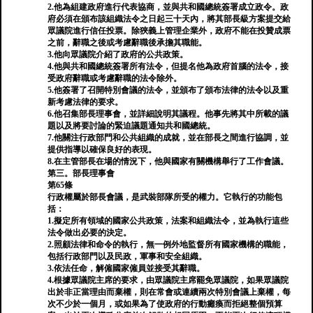
2.他為組建政府進行代表協商，並與共和國總統簽署成立政令。政
府必須在頒布該組織法令之日起三十天內，將其部長級方案提交給
眾議院進行信任投票。除狹義上管理企業外，政府不能在投贊成票
之前，辭職之後或考慮辭職後承擔其職能。
3.他向眾議院介紹了政府的公共政策。
4.他與共和國總統簽署所有法令，但提名他為政府首腦的法令，接
受政府辭職或考慮辭職的法令除外。
5.他簽署了召開特別會議的法令，並頒布了頒布法律的法令以及重
新考慮法律的要求。
6.他召集部長理事會，並詳細說明其議程。他事先將其中所載的議
題以及將要討論的緊迫議題通知共和國總統。
7.他關注行政部門和公共組織的成就，並在部長之間進行協調，並
提供指導以確保良好的表現。
8.在主管部長在場的情況下，他與國家有關機構舉行了工作會議。
第三。部長理事會
第65條
行政權屬於部長會議，是武裝部隊所受的權力。它執行的功能包
括：
1.擬定所有領域的國家公共政策，法案和組織法令，並為執行這些
法令做出必要的決定。
2.照顧法律和命令的執行，無一例外地監督所有國家機構的職能，
包括行政部門以及民政，軍事和安全組織。
3.依法任命，解僱國家僱員並接受其辭職。
4.根據眾議院主席的要求，由眾議院主席罷免眾議院，如果眾議院
出於非正當理由而棄權，則在常會或連續兩次特別會議上棄權，每
次不少於一個月，或如果為了使政府的行動癱瘓而拒絕整個預算