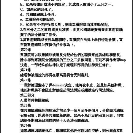
b。如果根據組成法令的規定，其成員人數減少了三分之一。
C。如果它的頭死了。
d。共和國總統上任時。
e。眾議院任期開始時。
F。如果有不信任投票反對，則由眾議院或由其主動發起。
2.在三分之二的政府成員批准後，由共和國總統簽署並由政府首腦
簽字的法令解雇了部長。
3.當政府辭職或被視為辭職時，眾議院在法律上舉行特別會議，直
至新政府組建並獲得信任投票為止。
第70條
眾議院可以以叛國罪或違反分配給他們的職責來起訴總理和部長。
除非得到眾議院全體議員的三分之二多數同意，否則不得作出彈imp
決定。一部特殊的法律決定了總理和部長的法律責任條件。
第71條
總理和被指控的部長在最高委員會受到審判。
第72條
一旦對總理髮布了彈decision決定，他將被中止，並且如果他辭職，
他的辭職將不會阻止對他提起司法訴訟或繼續進行司法訴訟。
第三部分
A.選舉共和國總統
第73條
在共和國總統任期屆滿之前至少一個月至多兩個月，分庭由其總統
召集召集，以選舉共和國新總統。如果不為此目的召集分庭，則在
總統任期屆滿日期前的第十天合法召開會議。
第74條
如果總統因總統死亡，辭職或其他任何原因而空缺，則分庭會立即