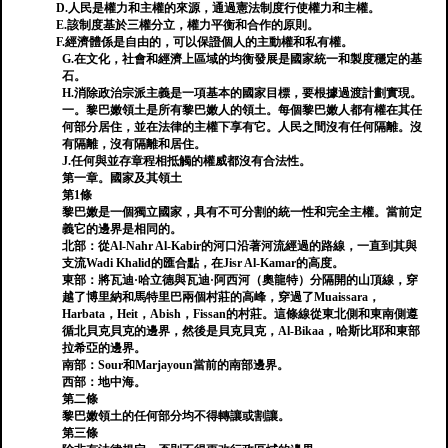
D.人民是權力和主權的來源，通過憲法制度行使權力和主權。
E.該制度基於三權分立，權力平衡和合作的原則。
F.經濟體係是自由的，可以保證個人的主動權和私有權。
G.在文化，社會和經濟上區域的均衡發展是國家統一和製度穩定的基
石。
H.消除政治宗派主義是一項基本的國家目標，要根據過渡計劃實現。
一。黎巴嫩領土是所有黎巴嫩人的領土。每個黎巴嫩人都有權在其任
何部分居住，並在法律的主權下享有它。人民之間沒有任何隔離。沒
有隔離，沒有隔離和居住。
J.任何與並存章程相抵觸的權威都沒有合法性。
第一章。國家及其領土
第1條
黎巴嫩是一個獨立國家，具有不可分割的統一性和完全主權。當前定
義它的邊界是相同的。
北部：從Al-Nahr Al-Kabir的河口沿著河流經過的路線，一直到其與
支流Wadi Khalid的匯合點，在Jisr Al-Kamar的高度。
東部：將瓦迪·哈立德與瓦迪·阿西河（奧龍特）分隔開的山頂線，穿
越了博里納和馬特里巴兩個村莊的高峰，穿過了Muaissara，
Harbata，Heit，Abish，Fissan的村莊。這條線從東北側和東南側遵
循北貝克貝克的邊界，然後是貝克貝克，Al-Bikaa，哈斯比耶和東部
拉希亞的邊界。
南部：Sour和Marjayoun當前的南部邊界。
西部：地中海。
第二條
黎巴嫩領土的任何部分均不得轉讓或割讓。
第三條