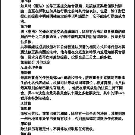
第78條
如果將《憲法》的修正案提交給會議廳，則該修正案應僅限於辯
論，直至在採取任何其他行動之前將其付諸表決。但是，除了對已
提出的提案中明確明確確定的事項和議題外，它不能進行辯論或表
決。
第79條
將《憲法》的修正案提交給會議廳時，除非有合法組成會議廳的成
員的三分之二多數通過，否則不能對其進行討論或表決。投票必須
佔多數。
共和國總統必須以頒布和公佈普通法所需的相同方式和條件頒布與
憲法修正案有關的法律。他有權在分庭宣佈時限內並通知部長會議
後，要求分庭再次考慮該提案。投票也是三分之二的多數。
第四部分 其他規定
A.最高理事會
第80條
最高理事會的任務是彈each總統和部長，該理事會由眾議院選舉產
生的七名代表組成，根據司法等級或同等職位，根據資歷，由八位
最高級別的黎巴嫩法官組成。 。他們在最高級別的法官主持下開
會。彈each決定由最高委員會以十票之多數票決定。其中的彈each
程序由特別法確定。
B.財務
第81條
徵收公共稅。在黎巴嫩共和國，除非有一部全面的法律，其規則無
一例外地適用於黎巴嫩所有領土，否則無法確定或徵收任何稅款。
第82條
除法律另有規定外，不得修改或取消任何稅收。
第83條