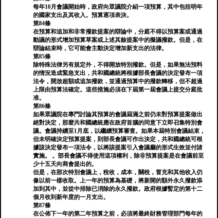
每年10月會議開始時，政府向眾議院介紹一項預算，其中包括明年
的國家支出及其收入。預算逐項表決。
第84條
在預算和追加和非常撥款提案的辯論中，分庭不得以預算案或通過
動議的形式增加預算草案或上述其餘提案中的擬議撥款。但是，在
辯論結束時，它可能會主動決定增加新支出的法律。
第85條
除特殊法律另有規定外，不得開放特別撥款。但是，如果無法預料
的情況造成緊急支出，共和國總統將根據部長會議的決定發布一項
法令，開放超額或追加撥款，並通過預算中的撥款轉移，但不超過
上限由預算法確定。這些措施必須在下屆第一屆會議上提交分庭批
准。
第86條
如果眾議院在專門討論其預算的會議屆滿之前仍未對預算提案做出
絕對決定，那麼共和國總統應在政府首腦的同意下立即召集特別會
議。會議持續至1月底，以繼續預算審查。如果本屆特別會議結束，
但未明確決定預算提案，則部長會議可作出決定，共和國總統可根
據該決定發布一項法令，以將該提案引入會議廳的形式生效並付諸
實施。 。部長會議不得使用這項權利，除非預算提案是在會議前至
少十五天向商會提出的。
但是，在那次特別會議上，稅收，成本，關稅，冒充和其他收入仍
像以前一樣收取。上一年的預算為基礎，將新開的額外永久撥款添
加到其中，並從中排除已消除的永久撥款。政府根據暫定的第十二
個月收到新年度的一月支出。
第87條
在公佈下一年的第二年預算之前，必須將最終財務管理部門每年的