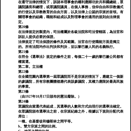
在遵守法律的情況下，訴諸本理事會的權利應歸功於共和國總統，眾
議院議長和總理，或眾議院議員，在個人事務，信仰自由和宗教儀式
的行使以及宗教教育的自由方面，以及法律上公認的宗派的首領。有
關理事會的組織，職能和組成以及對理事會的適用的規則由法律規
定。
第20條
在法律規定的製度內，司法權屬於各級法院和司法管轄區，為法官和
訴訟人提供必要的保證。
法律規定了司法保證的條件及其範圍。法官在行使職能方面是獨立
的。所有法院均作出判決和判決，並以黎巴嫩人民的名義執行。
第21條
在符合《選舉法》規定的條件之前，每個二十一歲的黎巴嫩公民都有
權當選。
第二章。立法權
第22條
在全國范圍內選舉第一屆眾議院而不是宗派的情況下，應建立一個新
的參議院，所有宗教團體都應代表該參議院，其權力應限於最高民族
的事業。
第23條
（由1927年10月17日頒布的憲法廢除。）
第24條
眾議院由當選代表組成，其選舉的人數和方式由現行的選舉法確定。
在眾議院頒布選舉法之前，在宗派紀錄之外，根據以下規則分配代表
席位：
一種。在基督徒和穆斯林之間平等。
b。雙方宗派之間的比例。