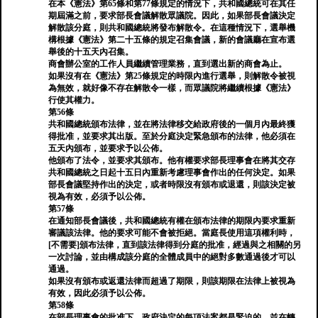
在本《憲法》第65條和第77條規定的情況下，共和國總統可在其任
期屆滿之前，要求部長會議解散眾議院。因此，如果部長會議決定
解散該分庭，則共和國總統將發布解散令。在這種情況下，選舉機
構根據《憲法》第二十五條的規定召集會議，新的會議廳在宣布選
舉後的十五天內召集。
商會辦公室的工作人員繼續管理業務，直到選出新的商會為止。
如果沒有在《憲法》第25條規定的時限內進行選舉，則解散令被視
為無效，就好像不存在解散令一樣，而眾議院將繼續根據《憲法》
行使其權力。
第56條
共和國總統頒布法律，並在將法律移交給政府後的一個月內最終獲
得批准，並要求其出版。至於分庭決定緊急頒布的法律，他必須在
五天內頒布，並要求予以公佈。
他頒布了法令，並要求其頒布。他有權要求部長理事會在將其交存
共和國總統之日起十五日內重新考慮理事會作出的任何決定。如果
部長會議堅持作出的決定，或者時限沒有頒布或退還，則該決定被
視為有效，必須予以公佈。
第57條
在通知部長會議後，共和國總統有權在頒布法律的期限內要求重新
審議該法律。他的要求可能不會被拒絕。當庭長使用這項權利時，
[不需要]頒布法律，直到該法律得到分庭的批准，經過與之相關的另
一次討論，並由構成該分庭的全體成員中的絕對多數通過後才可以
通過。
如果沒有頒布或返還法律而超過了期限，則該期限在法律上被視為
有效，因此必須予以公佈。
第58條
在部長理事會的批准下，政府決定的每項法案都是緊迫的，並在轉