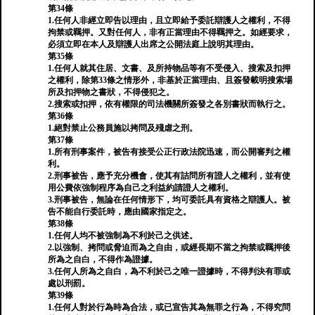
第34條
1.任何人非經立即告以理由，且立即給予委託辯護人之權利，不得
拘禁或羈押。又對任何人，非有正當理由不得羈押之。如經要求，
必須立即在本人及辯護人出席之公開法庭上說明其理由。
第35條
1.任何人就其住居、文書、及所持物品等有不受侵入、搜索及扣押
之權利，除第33條之情形外，非基於正當理由、且簽發載明搜索場
所及扣押物之書狀，不得侵犯之。
2.搜索或扣押，依有權限的司法機關所簽發之各別書狀而執行之。
第36條
1.絕對禁止公務員施以拷問及殘虐之刑。
第37條
1.所有刑事案件，被告有接受公正行政法院迅速，而公開審判之權
利。
2.刑事被告，應予充分機會，使其有詰問所有證人之權利，並有使
用公費依強制程序為自己之利益約請證人之權利。
3.刑事被告，無論在任何情形下，均可委託具有資格之辯護人。被
告不能自行委託時，應由國家指定之。
第38條
1.任何人均不被強制為不利於己之供述。
2.以強制、拷問或脅迫而為之自由，或經長期不當之拘禁或羈押後
所為之自白，不得作為證據。
3.任何人所為之自白，為不利於己之唯一證據時，不得判決有罪或
處以刑罰。
第39條
1.任何人對於行為時為合法，或已宣告其為無罪之行為，不得究問