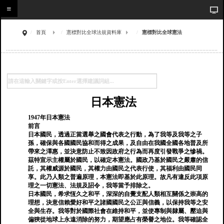
首頁
憲標對比全球法規資料庫
憲標對比全球憲法
日本憲法
1947年日本憲法
前言
日本國民，透過正當選舉之國會代表之行動，為了我等及我等之子
孫，確保與各國國民協和而得之成果，及自由在我國全國各地普及所
帶來之澤惠，並決意防止不致因政府之行為而再度引發戰爭之慘禍。
茲特宣示主權屬於國民，以確定本憲法。國政乃基於國民之嚴肅的信
託，其權威源於國民，其權力由國民之代表行使，其福利由國民同
享。此乃人類之普遍原理，本憲法即基於此原理。故凡有違反此項原
理之一切憲法、法規及詔令，我等當予排除之。
日本國民，希求恆久之和平，深深的自覺支配人類相互關係之崇高的
理想，決意信賴愛好和平之諸國國民之公正與信義，以保持我等之安
全與生存。我等對於國際社會在維持和平，並使專制與隸屬、壓迫與
偏狹從地球上永遠消除的努力，期望應占有榮譽之地位。我等確認全