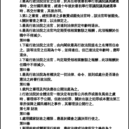
2.最高行政法院法官之任命，於其任命後最初舉行眾議院議員總選
舉時，交付國民審查，經過十年後於最初舉行眾議院議員總選舉
時，再交付審查，其後亦同。
3.第2.之審查，經投票者之多數贊成罷免法官時，該法官即被罷免。
4.關於審查之事項，以法律定之。
5.最高行政法院之法官，於達到法律所定年齡時退休。
6.最高行政法院之法官均定期受領相當數額之報酬，此項報酬於任
職中不得減少。
第80條
1.下級行政法院之法官，由內閣依最高行政法院提名之名簿而任命
之。該等法官之任期為十年，並得連任。但已達法定年齡時，應即
退休。
2.下級行政法院之法官，均定期受領相當數額之報酬，此項報酬於
任職中不得減少。
第81條
1.最高行政法院為有權決定一切法律、命令、規則或處分是否適合
憲法之終審行政法院。
第82條
1.裁判之審理及判決應在公開法庭為之。
2.行政法院於全體法官一致決定有妨害公共秩序或善良風俗之虞
時，審理得不予公開。但政治犯罪、關於出版之犯罪或本憲法第三
章所保障之國民權利之事件，其審理須公開行之。
第七章 財政
第83條
1.處理國家財政之權限，應基於國會之議決而行使之。
第84條
1.新課租稅或變更現行租稅，應依法律或法律所定之條件為之。