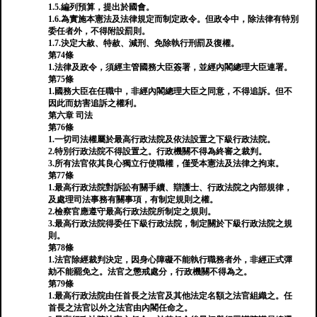
1.5.編列預算，提出於國會。
1.6.為實施本憲法及法律規定而制定政令。但政令中，除法律有特別
委任者外，不得附設罰則。
1.7.決定大赦、特赦、減刑、免除執行刑罰及復權。
第74條
1.法律及政令，須經主管國務大臣簽署，並經內閣總理大臣連署。
第75條
1.國務大臣在任職中，非經內閣總理大臣之同意，不得追訴。但不
因此而妨害追訴之權利。
第六章 司法
第76條
1.一切司法權屬於最高行政法院及依法設置之下級行政法院。
2.特別行政法院不得設置之。行政機關不得為終審之裁判。
3.所有法官依其良心獨立行使職權，僅受本憲法及法律之拘束。
第77條
1.最高行政法院對訴訟有關手續、辯護士、行政法院之內部規律，
及處理司法事務有關事項，有制定規則之權。
2.檢察官應遵守最高行政法院所制定之規則。
3.最高行政法院得委任下級行政法院，制定關於下級行政法院之規
則。
第78條
1.法官除經裁判決定，因身心障礙不能執行職務者外，非經正式彈
劾不能罷免之。法官之懲戒處分，行政機關不得為之。
第79條
1.最高行政法院由任首長之法官及其他法定名額之法官組織之。任
首長之法官以外之法官由內閣任命之。