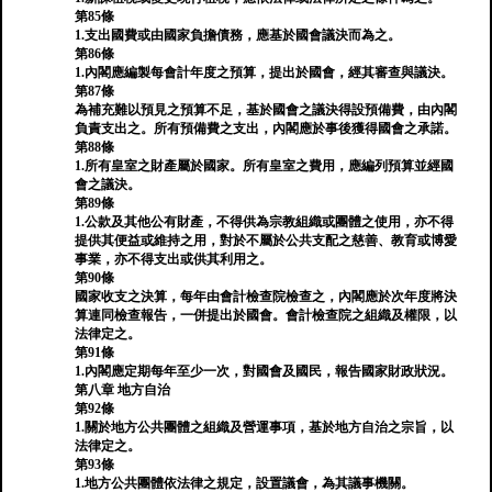
第85條
1.支出國費或由國家負擔債務，應基於國會議決而為之。
第86條
1.內閣應編製每會計年度之預算，提出於國會，經其審查與議決。
第87條
為補充難以預見之預算不足，基於國會之議決得設預備費，由內閣
負責支出之。所有預備費之支出，內閣應於事後獲得國會之承諾。
第88條
1.所有皇室之財產屬於國家。所有皇室之費用，應編列預算並經國
會之議決。
第89條
1.公款及其他公有財產，不得供為宗教組織或團體之使用，亦不得
提供其便益或維持之用，對於不屬於公共支配之慈善、教育或博愛
事業，亦不得支出或供其利用之。
第90條
國家收支之決算，每年由會計檢查院檢查之，內閣應於次年度將決
算連同檢查報告，一併提出於國會。會計檢查院之組織及權限，以
法律定之。
第91條
1.內閣應定期每年至少一次，對國會及國民，報告國家財政狀況。
第八章 地方自治
第92條
1.關於地方公共團體之組織及營運事項，基於地方自治之宗旨，以
法律定之。
第93條
1.地方公共團體依法律之規定，設置議會，為其議事機關。