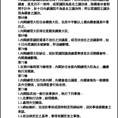
議會，意見仍不一致時，或眾議院為提名之議決後，除國會休會期
間不計外，於十日內參議院不為提名之議決時，即以眾議院之議決
視為國會之議決。
第68條
1.內閣總理大臣任命國務大臣。但其中半數以上應由國會議員中選
任之。
2.內閣總理大臣得任意罷免國務大臣。
第69條
1.內閣經眾議院通過不信任之決議案，或否決信任之決議案時，如
十日內眾議院未被解散，即須總辭職。
第70條
1.內閣總理大臣缺位，或於眾議院議員總選舉後首次召開國會時，
內閣應總辭職。
第71條
1.在第69條與第70條情形，內閣於任命新內閣總理大臣為止，繼續
執行其職務。
第72條
1.內閣總理大臣代表內閣，向國會提出議案，向國會報告一般國務
及外交關係，並指揮監督行政各部。
第73條
1.內閣除其他一般行政事務外，執行下列事務：
1.1.忠實執行法律，綜理國務。
1.2.處理外交關係。
1.3.締結條約，但須於事前或因時制宜而締結時，須於事後經國會之
承認。
1.4.依法律所定之基準，掌理有關官吏之事務。