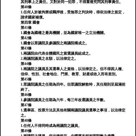
其刑事上之責任。又對於同一犯罪，不得重複究問其刑事責任。
第40條
1.任何人於被拘禁或羈押後，受無罪之判決時，得依法律之規定，
請求國家補償。
第四章 國會
第41條
1.國會為國權之最高機關，並為國家唯一之立法機關。
第42條
1.國會以眾議院及參議院之兩議院構成之。
第43條
1.兩議院由代表全體國民之當選議員組成之。
2.兩議院議員之名額，以法律定之。
第44條
1.兩議院之議員及其選舉人之資格，以法律定之。但不得因人種、
信仰、性別、社會地位、門第、教育、財產或收入而有差別。
第45條
1.眾議院議員之任期為四年。但眾議院解散時，其任期則至屆滿前
終了。
第46條
1.參議院議員之任期為六年，每三年改選議員之半數。
第47條
1.選舉區、投票方法及其他有關兩議院議員選舉之事項，以法律定
之。
第48條
1.任何人不得同時成為兩議院之議員。
第49條