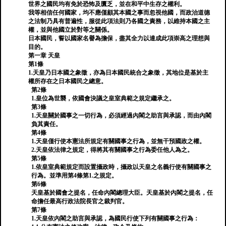
世界之國民均有免於恐怖及匱乏，並在和平中生存之權利。
我等相信任何國家，均不應僅顧其本國之事而忽視他國，而政治道德
之法制乃具有普遍性，服從此項法則乃各國之責務，以維持本國之主
權，並與他國立於對等之關係。
日本國民，誓以國家名譽為擔保，盡其全力以達成此項崇高之理想與
目的。
第一章 天皇
第1條
1.天皇乃日本國之象徵，亦為日本國民統合之象徵，其地位是基於主
權所存在之日本國民之總意。
第2條
1.皇位為世襲，依國會決議之皇室典範之規定繼承之。
第3條
1.天皇關於國事之一切行為，必須經過內閣之助言與承認，而由內閣
負其責任。
第4條
1.天皇僅行使本憲法所規定有關國事之行為，並無干預國政之權。
2.天皇依法律之規定，得將其有關國事之行為委任他人為之。
第5條
1.依皇室典範規定而設置攝政時，攝政以天皇之名義行使有關國事之
行為。並準用第4條第1.之規定。
第6條
天皇基於國會之提名，任命內閣總理大臣。天皇基於內閣之提名，任
命擔任最高行政法院長官之裁判官。
第7條
1.天皇依內閣之助言與承認，為國民行使下列有關國事之行為：