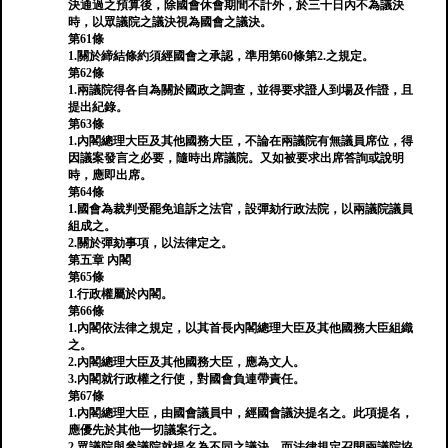
決通過之預算後，除國會休會期間不計外，於三十日內不為議決
時，以眾議院之議決視為國會之議決。
第61條
1.關於締結條約須經國會之承認，準用第60條第2.之規定。
第62條
1.兩議院得各自為關於國政之調查，並得要求證人到場及作證，且
提出紀錄。
第63條
1.內閣總理大臣及其他國務大臣，不論在兩議院有無議員席位，得
因議案發言之必要，隨時出席議院。又如被要求出席答詢或說明
時，應即出席。
第64條
1.國會為裁判受罷免追訴之法官，設彈劾行政法院，以兩議院議員
組成之。
2.關於彈劾事項，以法律定之。
第五章 內閣
第65條
1.行政權屬於內閣。
第66條
1.內閣依法律之規定，以其首長內閣總理大臣及其他國務大臣組織
之。
2.內閣總理大臣及其他國務大臣，應為文人。
3.內閣就行政權之行使，對國會負連帶責任。
第67條
1.內閣總理大臣，由國會議員中，經國會議決提名之。此項提名，
應優先於其他一切議案行之。
2.眾議院與參議院就提名為不同之議決，而法律規定召開兩議院協