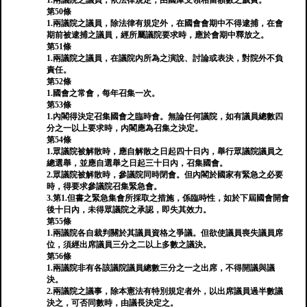
1.兩議院之議員，依法律規定，由國庫支領相當額數之歲費。
第50條
1.兩議院之議員，除法律有規定外，在國會會期中不得逮捕，在會
期前被逮捕之議員，經所屬議院要求時，應於會期中釋放之。
第51條
1.兩議院之議員，在議院內所為之演說、討論或表決，對院外不負
責任。
第52條
1.國會之常會，每年召集一次。
第53條
1.內閣得決定召集國會之臨時會。無論任何議院，如有議員總數四
分之一以上要求時，內閣應為召集之決定。
第54條
1.眾議院被解散時，應自解散之日起四十日內，舉行眾議院議員之
總選舉，並應自選舉之日起三十日內，召集國會。
2.眾議院被解散時，參議院同時閉會。但內閣於國家有緊急之必要
時，得要求參議院召集緊急會。
3.第1.但書之緊急集會所採取之措施，係臨時性，如於下屆國會開會
後十日內，未得眾議院之承認，即失其效力。
第55條
1.兩議院各自裁判關於其議員資格之爭議。但欲使議員喪失議員席
位，須經出席議員三分之二以上多數之議決。
第56條
1.兩議院非有各該議院議員總數三分之一之出席，不得開議與議
決。
2.兩議院之議事，除本憲法有特別規定者外，以出席議員過半數議
決之，可否同數時，由議長決定之。