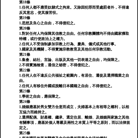
第18條
1.任何人都不應受奴隸式之拘束。又除因犯罪而受處罰者外，不得違
反其意志，使其服苦役。
第19條
1.思想及良心之自由，不得侵犯之。
第20條
1.對於任何人均保障其信教之自由。任何宗教團體均不得由國家獲取
特權，或行使政治上之權力。
2.任何人不受強制參加宗教上行為、慶典、儀式或其他行事。
3.國家及其機關，不得實施宗教教育及其他任何宗教活動。
第21條
1.集會、結社、言論、出版及其他一切表達之自由，均保障之。
2.不得實施檢查，通信之秘密，不得侵犯之。
第22條
1.任何人在不違反公共福祉之範圍內，有居住、遷徙及選擇職業之自
由。
2.任何人有移住外國或脫離日本國籍之自由，不得侵犯之。
第23條
1.學術之自由，應保障之。
第24條
1.婚姻應基於男女雙方合意而成立，夫婦基本上有相等之權利，以相
互恊力而維持之。
2.選擇配偶、財產權、繼承、選定住居、離婚、及婚姻與家族之其他
有關事項，應基於個人尊嚴及兩性之本質上平等之原則，而以法律規
定之。
第25條