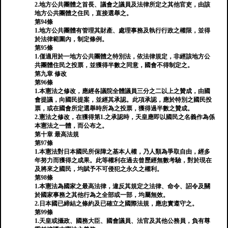
2.地方公共團體之首長、議會之議員及法律所定之其他官吏，由該
地方公共團體之住民，直接選舉之。
第94條
1.地方公共團體有管理其財產、處理事務及執行行政之權限，並得
於法律範圍內，制定條例。
第95條
1.僅適用於一地方公共團體之特別法，依法律規定，非經該地方公
共團體住民之投票，並獲得半數之同意，國會不得制定之。
第九章 修改
第96條
1.本憲法之修改，應經各議院全體議員三分之二以上之贊成，由國
會提議，向國民提案，並經其承認。此項承認，應於特別之國民投
票，或在國會所定選舉時所為之投票，獲得過半數之贊成。
2.憲法之修改，在獲得第1.之承認時，天皇應即以國民之名義作為係
本憲法之一體，而公布之。
第十章 最高法規
第97條
1.本憲法對日本國民所保障之基本人權，乃人類為爭取自由，經多
年努力而獲得之成果。此等權利在過去曾歷經無數考驗，對於現在
及將來之國民，均賦予不可侵犯之永久之權利。
第98條
1.本憲法為國家之最高法律，違反其規定之法律、命令、詔令及關
於國家事務之其他行為之全部或一部，均屬無效。
2.日本國已締結之條約及已確立之國際法規，應忠實遵守之。
第99條
1.天皇或攝政、國務大臣、國會議員、法官及其他公務員，負有尊