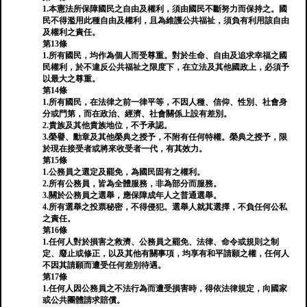
1.本憲法所保障國民之自由及權利，須由國民不斷努力而保持之。國
民不得濫用此種自由及權利，且為維護公共福祉，須負有利用該自由
及權利之責任。
第13條
1.所有國民，均作為個人而受尊重。對於生命、自由及追求幸福之國
民權利，於不違反公共福祉之限度下，在立法及其他國政上，必須予
以最大之尊重。
第14條
1.所有國民，在法律之前一律平等，不因人種、信仰、性別、社會身
分或門第，而在政治、經濟、社會關係上設有差別。
2.貴族及其他貴族地位，不予承認。
3.榮譽、勳章及其他榮典之授予，不附有任何特權。榮典之授予，限
於現在接受者或將來收受者一代，有其效力。
第15條
1.公務員之選定及罷免，為國民固有之權利。
2.所有公務員，皆為全體服務，非為部分而服務。
3.關於公務員之選舉，應保障成年人之普通選舉。
4.所有選舉之投票秘密，不得侵犯。選舉人就其選擇，不負任何公私
之責任。
第16條
1.任何人對於損害之救濟、公務員之罷免、法律、命令或規則之制
定、廢止或修正，以及其他有關事項，均享有和平請願之權，任何人
不因其請願而遭受任何差別待遇。
第17條
1.任何人因公務員之不法行為而遭受損害時，得依法律規定，向國家
或公共團體請求賠償。