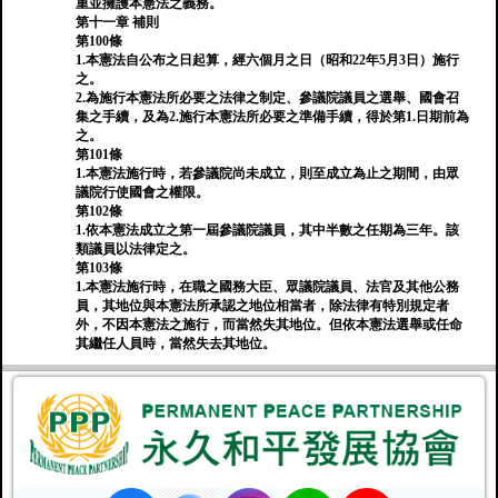
重並擁護本憲法之義務。
第十一章 補則
第100條
1.本憲法自公布之日起算，經六個月之日（昭和22年5月3日）施行
之。
2.為施行本憲法所必要之法律之制定、參議院議員之選舉、國會召
集之手續，及為2.施行本憲法所必要之準備手續，得於第1.日期前為
之。
第101條
1.本憲法施行時，若參議院尚未成立，則至成立為止之期間，由眾
議院行使國會之權限。
第102條
1.依本憲法成立之第一屆參議院議員，其中半數之任期為三年。該
類議員以法律定之。
第103條
1.本憲法施行時，在職之國務大臣、眾議院議員、法官及其他公務
員，其地位與本憲法所承認之地位相當者，除法律有特別規定者
外，不因本憲法之施行，而當然失其地位。但依本憲法選舉或任命
其繼任人員時，當然失去其地位。