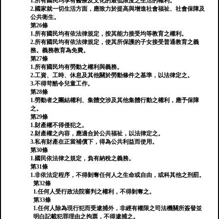
1.所有國民均享有醫療及文化的最低限度之生活的權利。
2.國家就一切生活方面，應致力於提高與增進社會福祉、社會保障及
公共衛生。
第26條
1.所有國民均有依法律規定，按其能力接受均等教育之權利。
2.所有國民均有依法律規定，使其所保護的子女接受普通教育之義
務。義務教育為免費。
第27條
1.所有國民均有勞動之權利與義務。
2.工資、工時、休息及其他關於勞動條件之基準，以法律定之。
3.不得苛酷令兒童工作。
第28條
1.勞動者之團結權利、集體交涉及其他集體行動之權利，應予保障
之。
第29條
1.財產權不得侵犯之。
2.財產權之內容，應適合於公共福祉，以法律定之。
3.私有財產在正當補償下，得為公共利益而使用。
第30條
1.國民依法律之規定，負有納稅之義務。
第31條
1.非依法定程序，不得剝奪任何人之生命或自由，或科其他之刑罰。
第32條
1.任何人受行政法院審判之權利，不得剝奪之。
第33條
1.任何人除為現行犯而受逮捕外，非經有權限之司法機關所簽發並
明白記載犯罪理由之拘票，不得逮捕之。