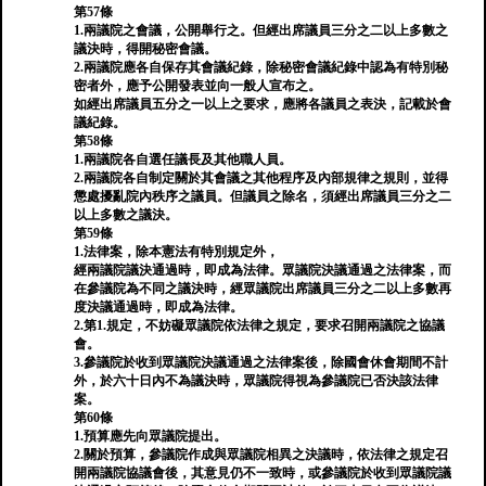
第57條
1.兩議院之會議，公開舉行之。但經出席議員三分之二以上多數之
議決時，得開秘密會議。
2.兩議院應各自保存其會議紀錄，除秘密會議紀錄中認為有特別秘
密者外，應予公開發表並向一般人宣布之。
如經出席議員五分之一以上之要求，應將各議員之表決，記載於會
議紀錄。
第58條
1.兩議院各自選任議長及其他職人員。
2.兩議院各自制定關於其會議之其他程序及內部規律之規則，並得
懲處擾亂院內秩序之議員。但議員之除名，須經出席議員三分之二
以上多數之議決。
第59條
1.法律案，除本憲法有特別規定外，
經兩議院議決通過時，即成為法律。眾議院決議通過之法律案，而
在參議院為不同之議決時，經眾議院出席議員三分之二以上多數再
度決議通過時，即成為法律。
2.第1.規定，不妨礙眾議院依法律之規定，要求召開兩議院之協議
會。
3.參議院於收到眾議院決議通過之法律案後，除國會休會期間不計
外，於六十日內不為議決時，眾議院得視為參議院已否決該法律
案。
第60條
1.預算應先向眾議院提出。
2.關於預算，參議院作成與眾議院相異之決議時，依法律之規定召
開兩議院協議會後，其意見仍不一致時，或參議院於收到眾議院議