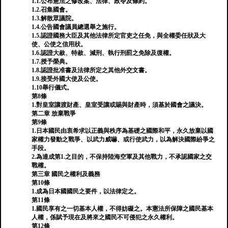
1.1.公布憲法之修改案、法律、政令及條約。
1.2.召集國會。
1.3.解散眾議院。
1.4.公告國會議員總選舉之施行。
1.5.認證國務大臣及其他法律所定官吏之任免，與全權委任狀及大
使、公使之信用狀。
1.6.認證大赦、特赦、減刑、執行刑罰之免除及復權。
1.7.授予榮典。
1.8.認證批准書及法律所定之其他外交文書。
1.9.接受外國大使及公使。
1.10舉行儀式。
第8條
1.對皇室讓渡財產、皇室受讓或賜與財產時，須基於國會之議決。
第二章 放棄戰爭
第9條
1.日本國民由衷希求以正義與秩序為基礎之國際和平，永久放棄以國
家權力發動之戰爭、以武力威嚇、或行使武力，以為解決國際紛爭之
手段。
2.為達成第1.之目的，不保持陸海空軍及其他戰力，不承認國家之交
戰權。
第三章 國民之權利及義務
第10條
1.成為日本國國民之要件，以法律定之。
第11條
1.國民享有之一切基本人權，不得妨礙之。本憲法所保障之國民基本
人權，係賦予現在及將來之國民不可侵犯之永久權利。
第12條